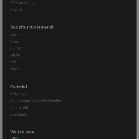
SP Community
Käytetyt
Suositut tuotemerkit
Canon
Sony
Fujifilm
Nikon
DJI
Godox
Palvelut
Yritysmyynti
Vaihtokaupat ja käytetyt tuotteet
Lahjakortti
Kuvataide
Valitse maa