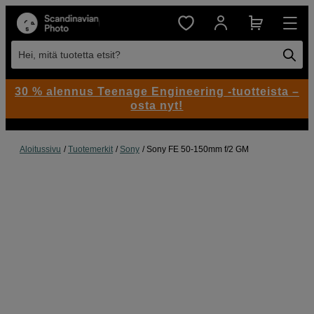
Hei, mitä tuotetta etsit?
30 % alennus Teenage Engineering -tuotteista –
osta nyt!
Aloitussivu
Tuotemerkit
Sony
Sony FE 50-150mm f/2 GM