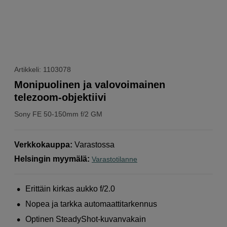
Artikkeli: 1103078
Monipuolinen ja valovoimainen
telezoom-objektiivi
Sony
FE 50-150mm f/2 GM
Verkkokauppa
:
Varastossa
Helsingin myymälä
:
Varastotilanne
Erittäin kirkas aukko f/2.0
Nopea ja tarkka automaattitarkennus
Optinen SteadyShot-kuvanvakain