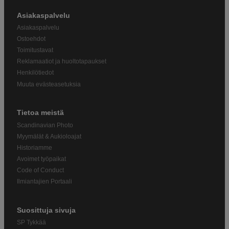
Asiakaspalvelu
Asiakaspalvelu
Ostoehdot
Toimitustavat
Reklamaatiot ja huoltotapaukset
Henkilötiedot
Muuta evästeasetuksia
Tietoa meistä
Scandinavian Photo
Myymälät & Aukioloajat
Historiamme
Avoimet työpaikat
Code of Conduct
Ilmiantajien Portaali
Suosittuja sivuja
SP Tykkää