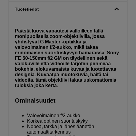
Tuotetiedot
Päästä luova vapautesi valloilleen tällä
monipuolisella zoom-objektiivilla, jossa
yhdistyvät G Master -optiikka ja
valovoimainen f/2-aukko, mikä takaa
erinomaisen suorituskyvyn hämärässä. Sony
FE 50-150mm f/2 GM on täydellinen sekä
valokuville että videoille tarjoten pehmeää
bokehia, elokuvamaista kuvaa ja luotettavaa
designia. Kuvaatpa muotokuvia, häitä tai
videoita, tämä objektiivi takaa uskomattomia
tuloksia joka kerta.
Ominaisuudet
Valovoimainen f/2-aukko
Korkea optinen suorituskyky
Nopea, tarkka ja lähes äänetön
automaattitarkennus