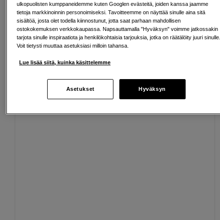
ulkopuolisten kumppaneidemme kuten Googlen evästeitä, joiden kanssa jaamme
Ilmainen toimitus yli 200 EUR ostoksille
tietoja markkinoinnin personoimiseksi. Tavoitteemme on näyttää sinulle aina sitä
sisältöä, josta olet todella kiinnostunut, jotta saat parhaan mahdollisen
ostokokemuksen verkkokaupassa. Napsauttamalla "Hyväksyn" voimme jatkossakin
Osta nyt ja maksa myöhemmin
tarjota sinulle inspiraatiota ja henkilökohtaisia tarjouksia, jotka on räätälöity juuri sinulle
Voit tietysti muuttaa asetuksiasi milloin tahansa.
Henkilökohtaista palvelua
Lue lisää siitä, kuinka käsittelemme
Asetukset
Hyväksyn
Sopivat lisävarusteet
Näytä lisää