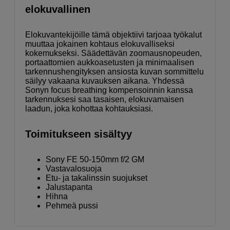
elokuvallinen
Elokuvantekijöille tämä objektiivi tarjoaa työkalut
muuttaa jokainen kohtaus elokuvalliseksi
kokemukseksi. Säädettävän zoomausnopeuden,
portaattomien aukkoasetusten ja minimaalisen
tarkennushengityksen ansiosta kuvan sommittelu
säilyy vakaana kuvauksen aikana. Yhdessä
Sonyn focus breathing kompensoinnin kanssa
tarkennuksesi saa tasaisen, elokuvamaisen
laadun, joka kohottaa kohtauksiasi.
Toimitukseen sisältyy
Sony FE 50-150mm f/2 GM
Vastavalosuoja
Etu- ja takalinssin suojukset
Jalustapanta
Hihna
Pehmeä pussi