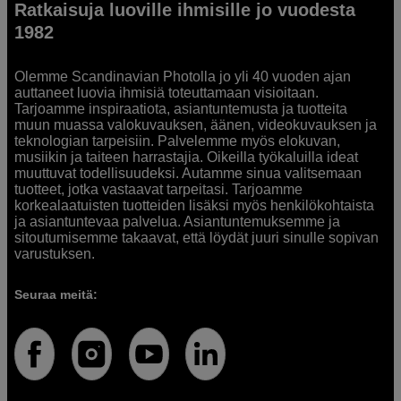
Ratkaisuja luoville ihmisille jo vuodesta
1982
Olemme Scandinavian Photolla jo yli 40 vuoden ajan
auttaneet luovia ihmisiä toteuttamaan visioitaan.
Tarjoamme inspiraatiota, asiantuntemusta ja tuotteita
muun muassa valokuvauksen, äänen, videokuvauksen ja
teknologian tarpeisiin. Palvelemme myös elokuvan,
musiikin ja taiteen harrastajia. Oikeilla työkaluilla ideat
muuttuvat todellisuudeksi. Autamme sinua valitsemaan
tuotteet, jotka vastaavat tarpeitasi. Tarjoamme
korkealaatuisten tuotteiden lisäksi myös henkilökohtaista
ja asiantuntevaa palvelua. Asiantuntemuksemme ja
sitoutumisemme takaavat, että löydät juuri sinulle sopivan
varustuksen.
Seuraa meitä: