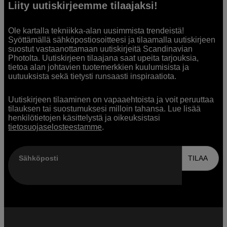
Liity uutiskirjeemme tilaajaksi!
Ole kartalla tekniikka-alan uusimmista trendeistä!
Syöttämällä sähköpostiosoitteesi ja tilaamalla uutiskirjeen
suostut vastaanottamaan uutiskirjeitä Scandinavian
Photolta. Uutiskirjeen tilaajana saat upeita tarjouksia,
tietoa alan johtavien tuotemerkkien kuulumisista ja
uutuuksista sekä tietysti runsaasti inspiraatiota.
Uutiskirjeen tilaaminen on vapaaehtoista ja voit peruuttaa
tilauksen tai suostumuksesi milloin tahansa. Lue lisää
henkilötietojen käsittelystä ja oikeuksistasi
tietosuojaselosteestamme
.
Sähköposti
TILAA