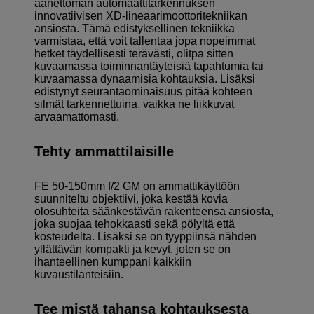
äänettömän automaattitarkennuksen
innovatiivisen XD-lineaarimoottoritekniikan
ansiosta. Tämä edistyksellinen tekniikka
varmistaa, että voit tallentaa jopa nopeimmat
hetket täydellisesti terävästi, olitpa sitten
kuvaamassa toiminnantäyteisiä tapahtumia tai
kuvaamassa dynaamisia kohtauksia. Lisäksi
edistynyt seurantaominaisuus pitää kohteen
silmät tarkennettuina, vaikka ne liikkuvat
arvaamattomasti.
Tehty ammattilaisille
FE 50-150mm f/2 GM on ammattikäyttöön
suunniteltu objektiivi, joka kestää kovia
olosuhteita säänkestävän rakenteensa ansiosta,
joka suojaa tehokkaasti sekä pölyltä että
kosteudelta. Lisäksi se on tyyppiinsä nähden
yllättävän kompakti ja kevyt, joten se on
ihanteellinen kumppani kaikkiin
kuvaustilanteisiin.
Tee mistä tahansa kohtauksesta