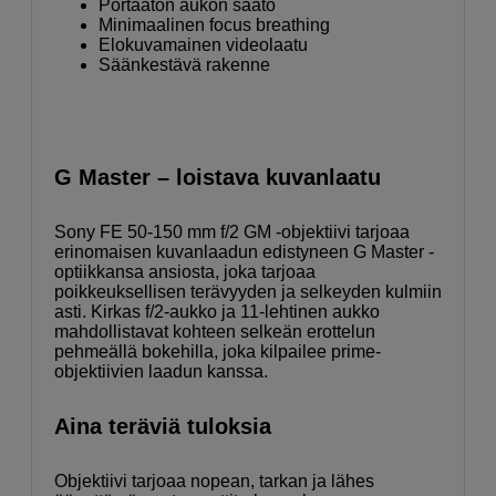
Portaaton aukon säätö
Minimaalinen focus breathing
Elokuvamainen videolaatu
Säänkestävä rakenne
G Master – loistava kuvanlaatu
Sony FE 50-150 mm f/2 GM -objektiivi tarjoaa
erinomaisen kuvanlaadun edistyneen G Master -
optiikkansa ansiosta, joka tarjoaa
poikkeuksellisen terävyyden ja selkeyden kulmiin
asti. Kirkas f/2-aukko ja 11-lehtinen aukko
mahdollistavat kohteen selkeän erottelun
pehmeällä bokehilla, joka kilpailee prime-
objektiivien laadun kanssa.
Aina teräviä tuloksia
Objektiivi tarjoaa nopean, tarkan ja lähes