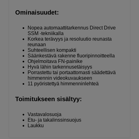
Ominaisuudet:
Nopea automaattitarkennus Direct Drive
SSM -tekniikalla
Korkea terävyys ja resoluutio reunasta
reunaan
Suhteellisen kompakti
Säänkestävä rakenne fluoripinnoitteella
Ohjelmoitava FN-painike
Hyvä lähin tarkennusetäisyys
Porrastettu tai portaattomasti säädettävä
himmennin videokuvaukseen
11 pyöristettyä himmenninlehteä
Toimitukseen sisältyy:
Vastavalosuoja
Etu- ja takalinssinsuojus
Laukku