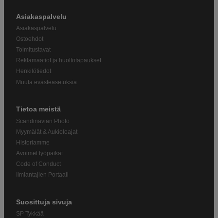
Asiakaspalvelu
Asiakaspalvelu
Ostoehdot
Toimitustavat
Reklamaatiot ja huoltotapaukset
Henkilötiedot
Muuta evästeasetuksia
Tietoa meistä
Scandinavian Photo
Myymälät & Aukioloajat
Historiamme
Avoimet työpaikat
Code of Conduct
Ilmiantajien Portaali
Suosittuja sivuja
SP Tykkää