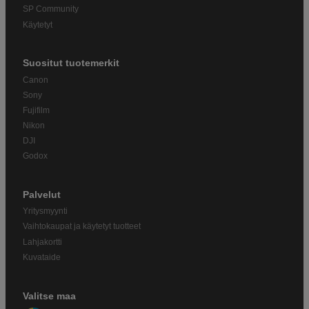
SP Community
Käytetyt
Suositut tuotemerkit
Canon
Sony
Fujifilm
Nikon
DJI
Godox
Palvelut
Yritysmyynti
Vaihtokaupat ja käytetyt tuotteet
Lahjakortti
Kuvataide
Valitse maa