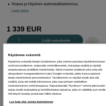
Nopea ja hiljainen automaattitarkennus.
Lisää tietoa
1 339
EUR
Määrä
Lisää ostoskoriin
Käytämme evästeitä
Maksa Svea-erämaksulla
Käytämme evästeitä tietojen keräämiseen, jotta voimme parantaa käyttökokemustasi
verkkosivustollamme, analysoida verkkoliikennettä, mukauttaa sisältöä ja näyttää
Esimerkki: 36 kk, 48 EUR/kk, yhteensä 1 733 EUR, todellinen vuosikorko
asiaankuuluvaa yksilöllistä markkinointia. Nämä evästeet sisältävät sekä omia että
19,07 %
ulkopuolisten kumppaneidemme kuten Googlen evästeitä, joiden kanssa jaamme
Avausmaksu 5 EUR, laskutusmaksu 0 EUR/kk lisäksi
tietoja markkinoinnin personoimiseksi. Tavoitteemme on näyttää sinulle aina sitä
sisältöä, josta olet todella kiinnostunut, jotta saat parhaan mahdollisen
Lainaaminen maksaa!
Jos et pysty maksamaan velkaa ajoissa, saatat
ostokokemuksen verkkokaupassa. Napsauttamalla "Hyväksyn" voimme jatkossakin
saada maksuhäiriömerkinnän. Se voi vaikeuttaa asunnon vuokraamista,
liittymien tekemistä ja uusien lainojen saamista. Apua saat kuntasi talous- ja
tarjota sinulle inspiraatiota ja henkilökohtaisia tarjouksia, jotka on räätälöity juuri sinulle
velkaneuvonnasta. Yhteystiedot löydät sivulta
kkv.fi (avautuu uuteen
Voit tietysti muuttaa asetuksiasi milloin tahansa.
välilehteen)
Lue lisää siitä, kuinka käsittelemme