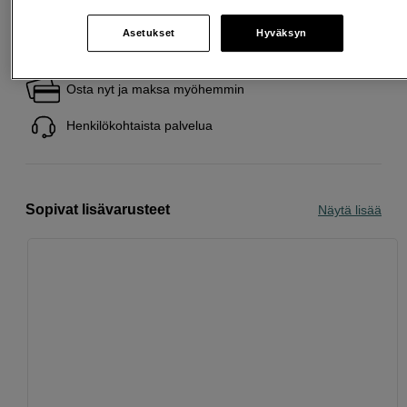
Asetukset
Hyväksyn
Ilmainen toimitus yli 200 EUR ostoksille
Osta nyt ja maksa myöhemmin
Henkilökohtaista palvelua
Sopivat lisävarusteet
Näytä lisää