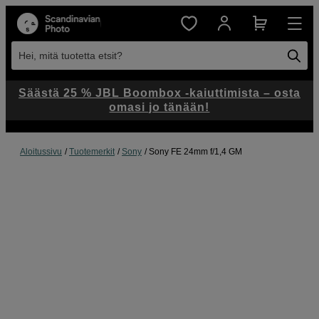
Hei, mitä tuotetta etsit?
Säästä 25 % JBL Boombox -kaiuttimista – osta
omasi jo tänään!
Aloitussivu
Tuotemerkit
Sony
Sony FE 24mm f/1,4 GM