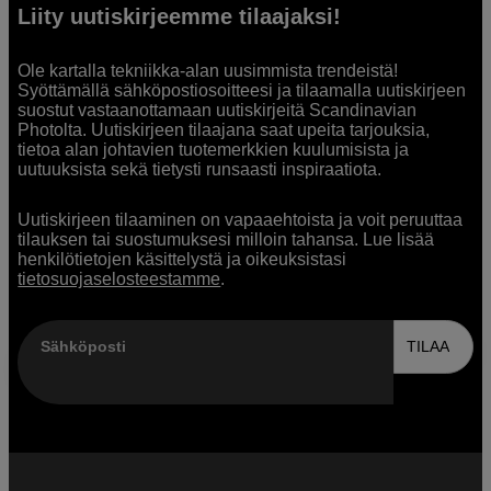
Liity uutiskirjeemme tilaajaksi!
Ole kartalla tekniikka-alan uusimmista trendeistä!
Syöttämällä sähköpostiosoitteesi ja tilaamalla uutiskirjeen
suostut vastaanottamaan uutiskirjeitä Scandinavian
Photolta. Uutiskirjeen tilaajana saat upeita tarjouksia,
tietoa alan johtavien tuotemerkkien kuulumisista ja
uutuuksista sekä tietysti runsaasti inspiraatiota.
Uutiskirjeen tilaaminen on vapaaehtoista ja voit peruuttaa
tilauksen tai suostumuksesi milloin tahansa. Lue lisää
henkilötietojen käsittelystä ja oikeuksistasi
tietosuojaselosteestamme
.
Sähköposti
TILAA