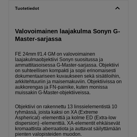
Tuotetiedot
Valovoimainen laajakulma Sonyn G-
Master-sarjassa
FE 24mm f/1.4 GM on valovoimainen
laajakulmaobjektiivi Sonyn suositussa ja
ammattitasoisessa G-Master-sarjassa. Objektiivi
on suhteellisen kompakti ja sopii erinomaisesti
dokumentaariseen kuvaukseen sekä sisätiloihin,
arkkitehtuuriin ja maisemakuviin. Objektiivissa on
aukkorengas ja FN-painike, kuten monissa
muissakin G-Master-objektiiveissa.
Objektiivi on rakennettu 13 linssielementistä 10
ryhmässä, joista kaksi on XA (Extreme
Aspherical) -elementtiä ja kolme ED (Extra-low
dispersion) -elementtiä. XA-elementit ehkäisevät
kromaattista aberraatiota ja auttavat säilyttämään
pienten valopisteiden muodon.