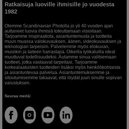
Ratkaisuja luoville ihmisille jo vuodesta
1982
Olemme Scandinavian Photolla jo yli 40 vuoden ajan
auttaneet luovia ihmisiä toteuttamaan visioitaan.
Tarjoamme inspiraatiota, asiantuntemusta ja tuotteita
muun muassa valokuvauksen, äänen, videokuvauksen ja
teknologian tarpeisiin. Palvelemme myös elokuvan,
musiikin ja taiteen harrastajia. Oikeilla työkaluilla ideat
muuttuvat todellisuudeksi. Autamme sinua valitsemaan
tuotteet, jotka vastaavat tarpeitasi. Tarjoamme
korkealaatuisten tuotteiden lisäksi myös henkilökohtaista
ja asiantuntevaa palvelua. Asiantuntemuksemme ja
sitoutumisemme takaavat, että löydät juuri sinulle sopivan
varustuksen.
Seuraa meitä: