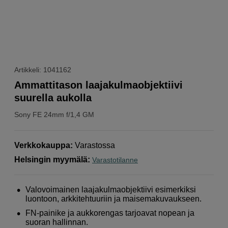
Artikkeli: 1041162
Ammattitason laajakulmaobjektiivi
suurella aukolla
Sony
FE 24mm f/1,4 GM
Verkkokauppa
:
Varastossa
Helsingin myymälä
:
Varastotilanne
Valovoimainen laajakulmaobjektiivi esimerkiksi
luontoon, arkkitehtuuriin ja maisemakuvaukseen.
FN-painike ja aukkorengas tarjoavat nopean ja
suoran hallinnan.