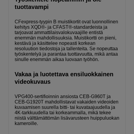
tuottavampi
CFexpress-tyypin B muistikortit ovat luonnollinen
kehitys XQD®- ja CFAST®-standardeista ja
tarjoavat ammattilaisvalokuvaajille entistä
enemmän mahdollisuuksia. Muistikortti on pieni,
kestävä ja käsittelee nopeasti korkean
resoluution tiedostoja ja tallenteita. Se nopeuttaa
työskentelyä ja parantaa tuottavuutta, mikä antaa
sinulle enemmän aikaa luovaan työhön.
Vakaa ja luotettava ensiluokkainen
videokuvaus
VPG400-sertifioinnin ansiosta CEB-G960T ja
CEB-G1920T mahdollistavat vakaiden videoiden
kuvaamisen suurella bitti- tai kuvataajuudella ja
4K-tarkkuudella tai korkeammalla, mikä tekee
niistä välttämättömän lisävarusteen huippuluokan
kameroille.