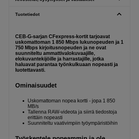
Tuotetiedot
CEB-G-sarjan CFexpress-kortit tarjoavat
uskomattoman 1 850 Mbps lukunopeuden ja 1
750 Mbps kirjoitusnopeuden ja ne ovat
suunniteltu ammattivalokuvaajille,
elokuvantekijöille ja harrastajille, jotka
haluavat parantaa työnkulkuaan nopeasti ja
luotettavasti.
Ominaisuudet
Uskomattoman nopea kortti - jopa 1 850
MB/s
Tallenna RAW-videota ja siirrä tiedostoja
erittäin nopeasti
Suunniteltu vaativimpiin työympäristöihin
Työskentele nopeammin ja ole