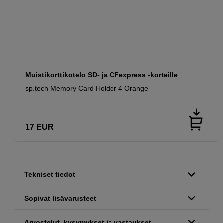
Muistikorttikotelo SD- ja CFexpress -korteille
sp.tech Memory Card Holder 4 Orange
17
EUR
Tekniset tiedot
Sopivat lisävarusteet
Arvostelut, kysymykset ja vastaukset