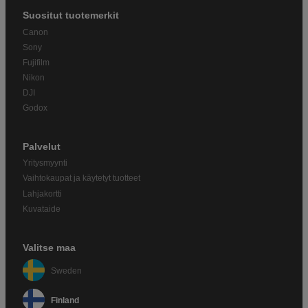
Suositut tuotemerkit
Canon
Sony
Fujifilm
Nikon
DJI
Godox
Palvelut
Yritysmyynti
Vaihtokaupat ja käytetyt tuotteet
Lahjakortti
Kuvataide
Valitse maa
Sweden
Finland