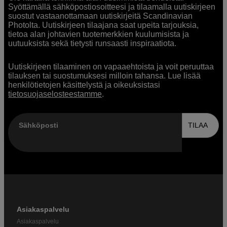
Syöttämällä sähköpostiosoitteesi ja tilaamalla uutiskirjeen
suostut vastaanottamaan uutiskirjeitä Scandinavian
Photolta. Uutiskirjeen tilaajana saat upeita tarjouksia,
tietoa alan johtavien tuotemerkkien kuulumisista ja
uutuuksista sekä tietysti runsaasti inspiraatiota.
Uutiskirjeen tilaaminen on vapaaehtoista ja voit peruuttaa
tilauksen tai suostumuksesi milloin tahansa. Lue lisää
henkilötietojen käsittelystä ja oikeuksistasi
tietosuojaselosteestamme
.
Sähköposti
TILAA
Asiakaspalvelu
Asiakaspalvelu