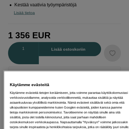
Kestää vaativia työympäristöjä
Lisää tietoa
1 356
EUR
Määrä
Lisää ostoskoriin
Maksa Svea-erämaksulla
Esimerkki: 36 kk, 49 EUR/kk, yhteensä 1 769 EUR, todellinen vuosikorko
Käytämme evästeitä
19,07 %
Avausmaksu 5 EUR, laskutusmaksu 0 EUR/kk lisäksi
Käytämme evästeitä tietojen keräämiseen, jotta voimme parantaa käyttökokemustasi
verkkosivustollamme, analysoida verkkoliikennettä, mukauttaa sisältöä ja näyttää
Lainaaminen maksaa!
Jos et pysty maksamaan velkaa ajoissa, saatat
asiaankuuluvaa yksilöllistä markkinointia. Nämä evästeet sisältävät sekä omia että
saada maksuhäiriömerkinnän. Se voi vaikeuttaa asunnon vuokraamista,
ulkopuolisten kumppaneidemme kuten Googlen evästeitä, joiden kanssa jaamme
liittymien tekemistä ja uusien lainojen saamista. Apua saat kuntasi talous- ja
tietoja markkinoinnin personoimiseksi. Tavoitteemme on näyttää sinulle aina sitä
velkaneuvonnasta. Yhteystiedot löydät sivulta
kkv.fi (avautuu uuteen
sisältöä, josta olet todella kiinnostunut, jotta saat parhaan mahdollisen
välilehteen)
ostokokemuksen verkkokaupassa. Napsauttamalla "Hyväksyn" voimme jatkossakin
tarjota sinulle inspiraatiota ja henkilökohtaisia tarjouksia, jotka on räätälöity juuri sinulle