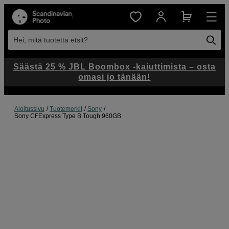
Hei, mitä tuotetta etsit?
Säästä 25 % JBL Boombox -kaiuttimista – osta
omasi jo tänään!
Aloitussivu
Tuotemerkit
Sony
Sony CFExpress Type B Tough 960GB