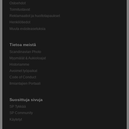
Ostoehdot
Toimitustavat
Reklamaatiot ja huoltotapaukset
Henkilötiedot
Muuta evästeasetuksia
Tietoa meistä
Scandinavian Photo
Myymälät & Aukioloajat
Historiamme
Avoimet työpaikat
Code of Conduct
Ilmiantajien Portaali
Suosittuja sivuja
SP Tykkää
SP Community
Käytetyt