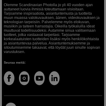
Olemme Scandinavian Photolla jo yli 40 vuoden ajan
auttaneet luovia ihmisiä toteuttamaan visioitaan.
Tarjoamme inspiraatiota, asiantuntemusta ja tuotteita
muun muassa valokuvauksen, äänen, videokuvauksen ja
teknologian tarpeisiin. Palvelemme myös elokuvan,
musiikin ja taiteen harrastajia. Oikeilla työkaluilla ideat
muuttuvat todellisuudeksi. Autamme sinua valitsemaan
tuotteet, jotka vastaavat tarpeitasi. Tarjoamme
korkealaatuisten tuotteiden lisäksi myös henkilökohtaista
ja asiantuntevaa palvelua. Asiantuntemuksemme ja
sitoutumisemme takaavat, että löydät juuri sinulle sopivan
varustuksen.
Seuraa meitä: