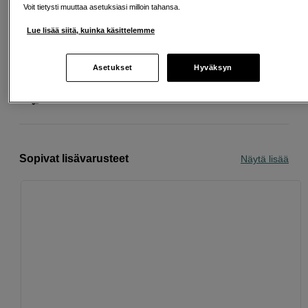
Voit tietysti muuttaa asetuksiasi milloin tahansa.
Lue lisää siitä, kuinka käsittelemme
Ilmainen toimitus yli 200 EUR ostoksille
Osta nyt ja maksa myöhemmin
Asetukset
Hyväksyn
Henkilökohtaista palvelua
Sopivat lisävarusteet
Näytä lisää