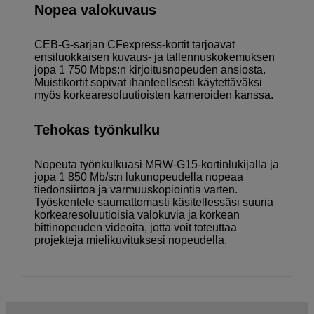
Nopea valokuvaus
CEB-G-sarjan CFexpress-kortit tarjoavat
ensiluokkaisen kuvaus- ja tallennuskokemuksen
jopa 1 750 Mbps:n kirjoitusnopeuden ansiosta.
Muistikortit sopivat ihanteellsesti käytettäväksi
myös korkearesoluutioisten kameroiden kanssa.
Tehokas työnkulku
Nopeuta työnkulkuasi MRW-G15-kortinlukijalla ja
jopa 1 850 Mb/s:n lukunopeudella nopeaa
tiedonsiirtoa ja varmuuskopiointia varten.
Työskentele saumattomasti käsitellessäsi suuria
korkearesoluutioisia valokuvia ja korkean
bittinopeuden videoita, jotta voit toteuttaa
projekteja mielikuvituksesi nopeudella.