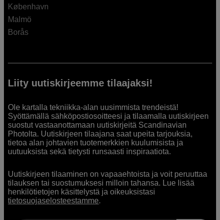
København
Malmö
Borås
Liity uutiskirjeemme tilaajaksi!
Ole kartalla tekniikka-alan uusimmista trendeistä!
Syöttämällä sähköpostiosoitteesi ja tilaamalla uutiskirjeen
suostut vastaanottamaan uutiskirjeitä Scandinavian
Photolta. Uutiskirjeen tilaajana saat upeita tarjouksia,
tietoa alan johtavien tuotemerkkien kuulumisista ja
uutuuksista sekä tietysti runsaasti inspiraatiota.
Uutiskirjeen tilaaminen on vapaaehtoista ja voit peruuttaa
tilauksen tai suostumuksesi milloin tahansa. Lue lisää
henkilötietojen käsittelystä ja oikeuksistasi
tietosuojaselosteestamme
.