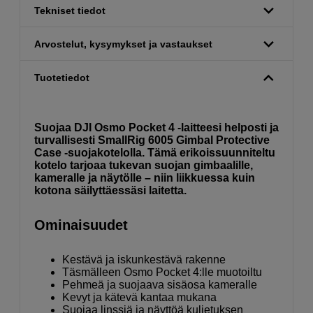
Tekniset tiedot
Arvostelut, kysymykset ja vastaukset
Tuotetiedot
Suojaa DJI Osmo Pocket 4 -laitteesi helposti ja
turvallisesti SmallRig 6005 Gimbal Protective
Case -suojakotelolla. Tämä erikoissuunniteltu
kotelo tarjoaa tukevan suojan gimbaalille,
kameralle ja näytölle – niin liikkuessa kuin
kotona säilyttäessäsi laitetta.
Ominaisuudet
Kestävä ja iskunkestävä rakenne
Täsmälleen Osmo Pocket 4:lle muotoiltu
Pehmeä ja suojaava sisäosa kameralle
Kevyt ja kätevä kantaa mukana
Suojaa linssiä ja näyttöä kuljetuksen