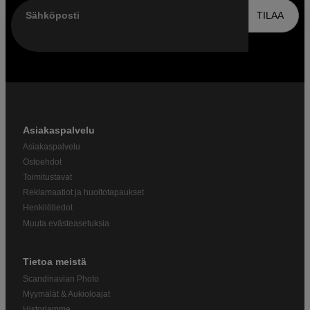
Sähköposti
TILAA
Asiakaspalvelu
Asiakaspalvelu
Ostoehdot
Toimitustavat
Reklamaatiot ja huoltotapaukset
Henkilötiedot
Muuta evästeasetuksia
Tietoa meistä
Scandinavian Photo
Myymälät & Aukioloajat
Historiamme