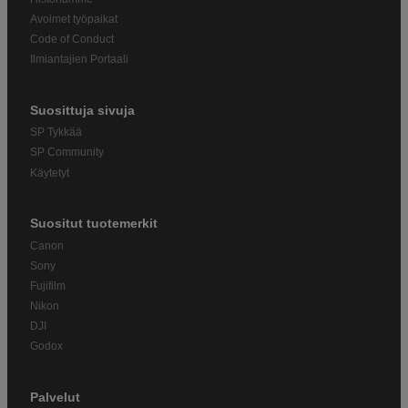
Avoimet työpaikat
Code of Conduct
Ilmiantajien Portaali
Suosittuja sivuja
SP Tykkää
SP Community
Käytetyt
Suositut tuotemerkit
Canon
Sony
Fujifilm
Nikon
DJI
Godox
Palvelut