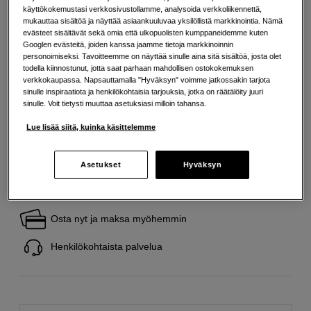
Lisää tietoa
käyttökokemustasi verkkosivustollamme, analysoida verkkoliikennettä,
mukauttaa sisältöä ja näyttää asiaankuuluvaa yksilöllistä markkinointia. Nämä
evästeet sisältävät sekä omia että ulkopuolisten kumppaneidemme kuten
Googlen evästeitä, joiden kanssa jaamme tietoja markkinoinnin
29
EUR
personoimiseksi. Tavoitteemme on näyttää sinulle aina sitä sisältöä, josta olet
todella kiinnostunut, jotta saat parhaan mahdollisen ostokokemuksen
Maksa heti tai jaa useampaan osamaksuun
Lue lisää
verkkokaupassa. Napsauttamalla "Hyväksyn" voimme jatkossakin tarjota
sinulle inspiraatiota ja henkilökohtaisia tarjouksia, jotka on räätälöity juuri
Määrä
Lisää ostoskoriin
sinulle. Voit tietysti muuttaa asetuksiasi milloin tahansa.
Lue lisää siitä, kuinka käsittelemme
Asetukset
Hyväksyn
Ilmainen toimitus yli 200 EUR ostoksille
Osta nyt ja maksa myöhemmin
Henkilökohtaista palvelua