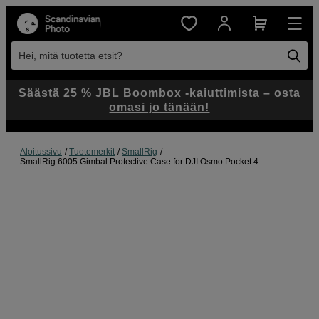
Hei, mitä tuotetta etsit?
Säästä 25 % JBL Boombox -kaiuttimista – osta
omasi jo tänään!
Aloitussivu
Tuotemerkit
SmallRig
SmallRig 6005 Gimbal Protective Case for DJI Osmo Pocket 4