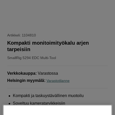
Artikkeli: 1104810
Kompakti monitoimityökalu arjen
tarpeisiin
SmallRig
5294 EDC Multi-Tool
Verkkokauppa
:
Varastossa
Helsingin myymälä
:
Varastotilanne
Kompakti ja taskuystävällinen muotoilu
Soveltuu kameratarvikkeisiin
Lukittava turvalliseen käyttöön