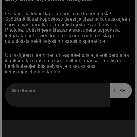
Ole kartalla tekniikka-alan uusimmista trendeistä!
Syöttämällä sähköpostiosoitteesi ja tilaamalla uutiskirjeen
suostut vastaanottamaan uutiskirjeitä Scandinavian
Photolta. Uutiskirjeen tilaajana saat upeita tarjouksia,
tietoa alan johtavien tuotemerkkien kuulumisista ja
uutuuksista sekä tietysti runsaasti inspiraatiota.
Uutiskirjeen tilaaminen on vapaaehtoista ja voit peruuttaa
tilauksen tai suostumuksesi milloin tahansa. Lue lisää
henkilötietojen käsittelystä ja oikeuksistasi
tietosuojaselosteestamme
.
Sähköposti
TILAA