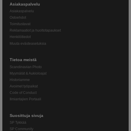
Asiakaspalvelu
Asiakaspalvelu
Ostoehdot
Toimitustavat
Reklamaatiot ja huoltotapaukset
Henkilötiedot
Muuta evästeasetuksia
Tietoa meistä
Scandinavian Photo
Myymälät & Aukioloajat
Historiamme
Avoimet työpaikat
Code of Conduct
Ilmiantajien Portaali
Suosittuja sivuja
SP Tykkää
SP Community