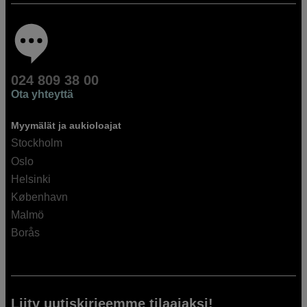
024 809 38 00
Ota yhteyttä
Myymälät ja aukioloajat
Stockholm
Oslo
Helsinki
København
Malmö
Borås
Liity uutiskirjeemme tilaajaksi!