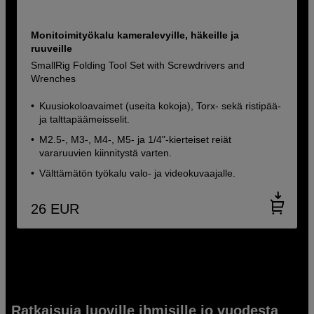
Monitoimityökalu kameralevyille, häkeille ja
ruuveille
SmallRig Folding Tool Set with Screwdrivers and
Wrenches
Kuusiokoloavaimet (useita kokoja), Torx- sekä ristipää-
ja talttapäämeisselit.
M2.5-, M3-, M4-, M5- ja 1/4"-kierteiset reiät
vararuuvien kiinnitystä varten.
Välttämätön työkalu valo- ja videokuvaajalle.
26
EUR
Ratkaisuja luoville ihmisille jo vuodesta