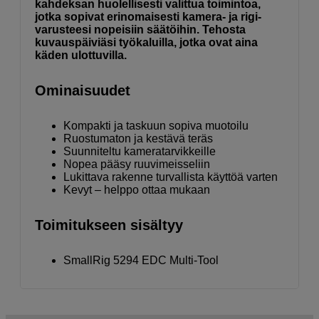
kahdeksan huolellisesti valittua toimintoa,
jotka sopivat erinomaisesti kamera- ja rigi-
varusteesi nopeisiin säätöihin. Tehosta
kuvauspäiviäsi työkaluilla, jotka ovat aina
käden ulottuvilla.
Ominaisuudet
Kompakti ja taskuun sopiva muotoilu
Ruostumaton ja kestävä teräs
Suunniteltu kameratarvikkeille
Nopea pääsy ruuvimeisseliin
Lukittava rakenne turvallista käyttöä varten
Kevyt – helppo ottaa mukaan
Toimitukseen sisältyy
SmallRig 5294 EDC Multi-Tool