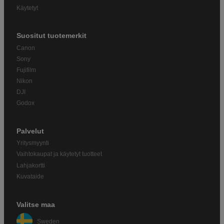
Käytetyt
Suositut tuotemerkit
Canon
Sony
Fujifilm
Nikon
DJI
Godox
Palvelut
Yritysmyynti
Vaihtokaupat ja käytetyt tuotteet
Lahjakortti
Kuvataide
Valitse maa
Sweden