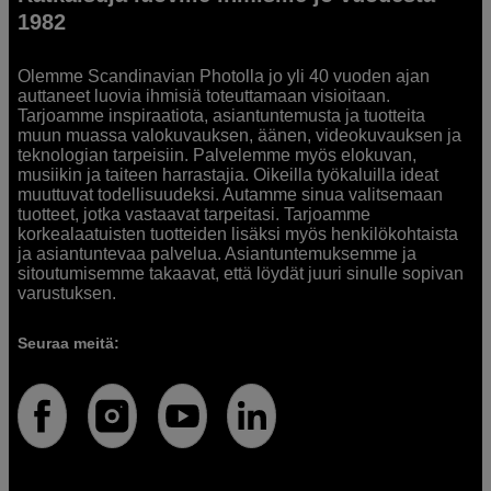
1982
Olemme Scandinavian Photolla jo yli 40 vuoden ajan
auttaneet luovia ihmisiä toteuttamaan visioitaan.
Tarjoamme inspiraatiota, asiantuntemusta ja tuotteita
muun muassa valokuvauksen, äänen, videokuvauksen ja
teknologian tarpeisiin. Palvelemme myös elokuvan,
musiikin ja taiteen harrastajia. Oikeilla työkaluilla ideat
muuttuvat todellisuudeksi. Autamme sinua valitsemaan
tuotteet, jotka vastaavat tarpeitasi. Tarjoamme
korkealaatuisten tuotteiden lisäksi myös henkilökohtaista
ja asiantuntevaa palvelua. Asiantuntemuksemme ja
sitoutumisemme takaavat, että löydät juuri sinulle sopivan
varustuksen.
Seuraa meitä: