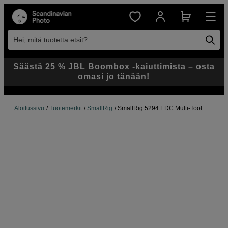
Hei, mitä tuotetta etsit?
Säästä 25 % JBL Boombox -kaiuttimista – osta
omasi jo tänään!
Aloitussivu
Tuotemerkit
SmallRig
SmallRig 5294 EDC Multi-Tool