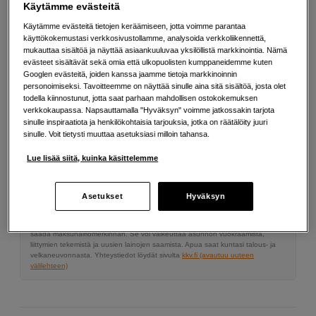
Käytämme evästeitä
Lisää tietoa
Käytämme evästeitä tietojen keräämiseen, jotta voimme parantaa
käyttökokemustasi verkkosivustollamme, analysoida verkkoliikennettä,
mukauttaa sisältöä ja näyttää asiaankuuluvaa yksilöllistä markkinointia. Nämä
87
EUR
evästeet sisältävät sekä omia että ulkopuolisten kumppaneidemme kuten
Googlen evästeitä, joiden kanssa jaamme tietoja markkinoinnin
personoimiseksi. Tavoitteemme on näyttää sinulle aina sitä sisältöä, josta olet
Määrä
Lisää ostoskoriin
todella kiinnostunut, jotta saat parhaan mahdollisen ostokokemuksen
verkkokaupassa. Napsauttamalla "Hyväksyn" voimme jatkossakin tarjota
sinulle inspiraatiota ja henkilökohtaisia tarjouksia, jotka on räätälöity juuri
sinulle. Voit tietysti muuttaa asetuksiasi milloin tahansa.
Maksa Svea-erämaksulla
Lue lisää siitä, kuinka käsittelemme
Esimerkki: 36 kk, 3 EUR/kk, yhteensä 113 EUR, todellinen vuosikorko
19,07 %
Asetukset
Hyväksyn
Avausmaksu 5 EUR, laskutusmaksu 0 EUR/kk lisäksi
Lainaaminen maksaa!
Jos et pysty maksamaan velkaa ajoissa, saatat
saada maksuhäiriömerkinnän. Se voi vaikeuttaa asunnon vuokraamista,
liittymien tekemistä ja uusien lainojen saamista. Apua saat kuntasi talous- ja
velkaneuvonnasta. Yhteystiedot löydät sivulta
kkv.fi (avautuu uuteen
välilehteen)