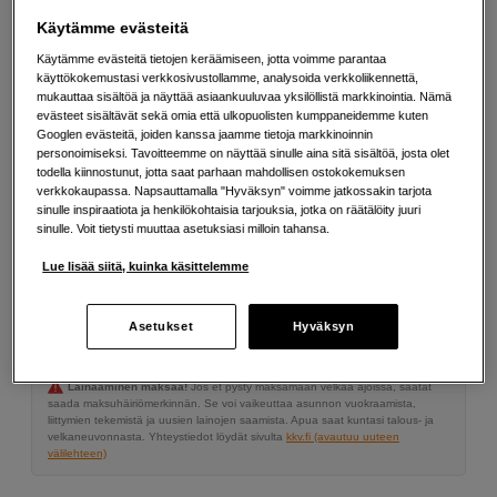
Integroitu kantokahva parantaa vakautta
Käytämme evästeitä
Lisää tietoa
Käytämme evästeitä tietojen keräämiseen, jotta voimme parantaa
käyttökokemustasi verkkosivustollamme, analysoida verkkoliikennettä,
mukauttaa sisältöä ja näyttää asiaankuuluvaa yksilöllistä markkinointia. Nämä
evästeet sisältävät sekä omia että ulkopuolisten kumppaneidemme kuten
279
EUR
Googlen evästeitä, joiden kanssa jaamme tietoja markkinoinnin
personoimiseksi. Tavoitteemme on näyttää sinulle aina sitä sisältöä, josta olet
todella kiinnostunut, jotta saat parhaan mahdollisen ostokokemuksen
Määrä
Lisää ostoskoriin
verkkokaupassa. Napsauttamalla "Hyväksyn" voimme jatkossakin tarjota
sinulle inspiraatiota ja henkilökohtaisia tarjouksia, jotka on räätälöity juuri
sinulle. Voit tietysti muuttaa asetuksiasi milloin tahansa.
Lue lisää siitä, kuinka käsittelemme
Maksa Svea-erämaksulla
Esimerkki: 36 kk, 10 EUR/kk, yhteensä 365 EUR, todellinen vuosikorko
Asetukset
Hyväksyn
19,07 %
Avausmaksu 5 EUR, laskutusmaksu 0 EUR/kk lisäksi
Lainaaminen maksaa!
Jos et pysty maksamaan velkaa ajoissa, saatat
saada maksuhäiriömerkinnän. Se voi vaikeuttaa asunnon vuokraamista,
liittymien tekemistä ja uusien lainojen saamista. Apua saat kuntasi talous- ja
velkaneuvonnasta. Yhteystiedot löydät sivulta
kkv.fi (avautuu uuteen
välilehteen)