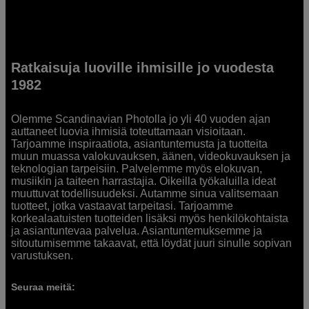
Ratkaisuja luoville ihmisille jo vuodesta
1982
Olemme Scandinavian Photolla jo yli 40 vuoden ajan
auttaneet luovia ihmisiä toteuttamaan visioitaan.
Tarjoamme inspiraatiota, asiantuntemusta ja tuotteita
muun muassa valokuvauksen, äänen, videokuvauksen ja
teknologian tarpeisiin. Palvelemme myös elokuvan,
musiikin ja taiteen harrastajia. Oikeilla työkaluilla ideat
muuttuvat todellisuudeksi. Autamme sinua valitsemaan
tuotteet, jotka vastaavat tarpeitasi. Tarjoamme
korkealaatuisten tuotteiden lisäksi myös henkilökohtaista
ja asiantuntevaa palvelua. Asiantuntemuksemme ja
sitoutumisemme takaavat, että löydät juuri sinulle sopivan
varustuksen.
Seuraa meitä: