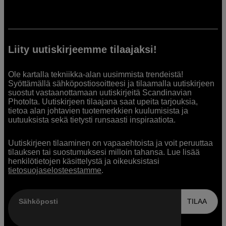
Liity uutiskirjeemme tilaajaksi!
Ole kartalla tekniikka-alan uusimmista trendeistä!
Syöttämällä sähköpostiosoitteesi ja tilaamalla uutiskirjeen
suostut vastaanottamaan uutiskirjeitä Scandinavian
Photolta. Uutiskirjeen tilaajana saat upeita tarjouksia,
tietoa alan johtavien tuotemerkkien kuulumisista ja
uutuuksista sekä tietysti runsaasti inspiraatiota.
Uutiskirjeen tilaaminen on vapaaehtoista ja voit peruuttaa
tilauksen tai suostumuksesi milloin tahansa. Lue lisää
henkilötietojen käsittelystä ja oikeuksistasi
tietosuojaselosteestamme
.
Sähköposti
TILAA