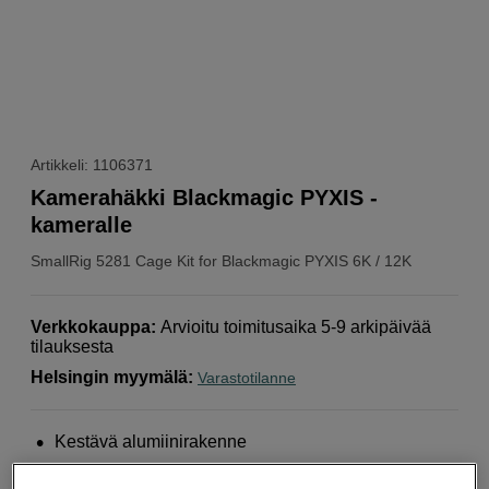
Artikkeli: 1106371
Kamerahäkki Blackmagic PYXIS -
kameralle
SmallRig
5281 Cage Kit for Blackmagic PYXIS 6K / 12K
Verkkokauppa
:
Arvioitu toimitusaika 5-9 arkipäivää
tilauksesta
Helsingin myymälä
:
Varastotilanne
Kestävä alumiinirakenne
Useita kiinnityspisteitä lisävarusteille