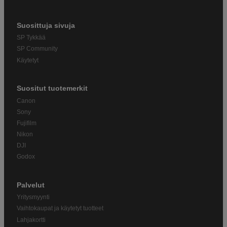
Suosittuja sivuja
SP Tykkää
SP Community
Käytetyt
Suositut tuotemerkit
Canon
Sony
Fujifilm
Nikon
DJI
Godox
Palvelut
Yritysmyynti
Vaihtokaupat ja käytetyt tuotteet
Lahjakortti