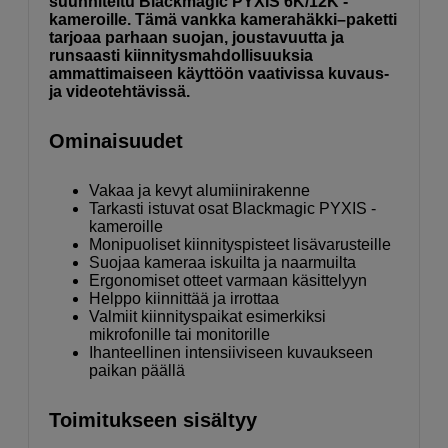
suunniteltu Blackmagic PYXIS 6K/12K -
kameroille. Tämä vankka kamerahäkki–paketti
tarjoaa parhaan suojan, joustavuutta ja
runsaasti kiinnitysmahdollisuuksia
ammattimaiseen käyttöön vaativissa kuvaus-
ja videotehtävissä.
Ominaisuudet
Vakaa ja kevyt alumiinirakenne
Tarkasti istuvat osat Blackmagic PYXIS -
kameroille
Monipuoliset kiinnityspisteet lisävarusteille
Suojaa kameraa iskuilta ja naarmuilta
Ergonomiset otteet varmaan käsittelyyn
Helppo kiinnittää ja irrottaa
Valmiit kiinnityspaikat esimerkiksi
mikrofonille tai monitorille
Ihanteellinen intensiiviseen kuvaukseen
paikan päällä
Toimitukseen sisältyy