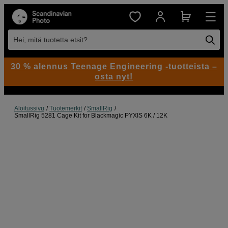
Hei, mitä tuotetta etsit?
30 % alennus Teenage Engineering -tuotteista –
osta nyt!
Aloitussivu
Tuotemerkit
SmallRig
SmallRig 5281 Cage Kit for Blackmagic PYXIS 6K / 12K