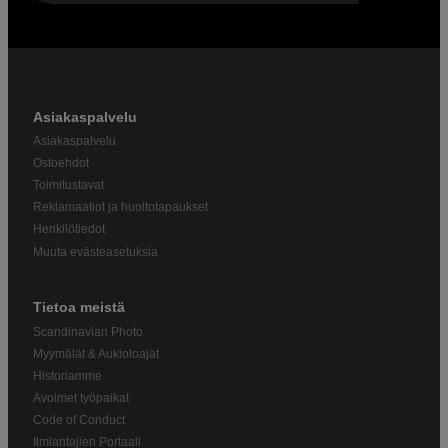
Asiakaspalvelu
Asiakaspalvelu
Ostoehdot
Toimitustavat
Reklamaatiot ja huoltotapaukset
Henkilötiedot
Muuta evästeasetuksia
Tietoa meistä
Scandinavian Photo
Myymälät & Aukioloajat
Historiamme
Avoimet työpaikat
Code of Conduct
Ilmiantajien Portaali