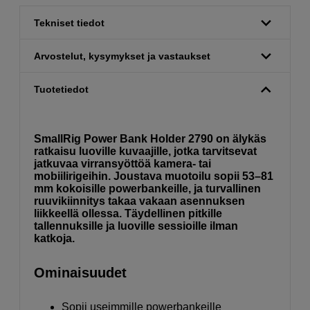
Tekniset tiedot
Arvostelut, kysymykset ja vastaukset
Tuotetiedot
SmallRig Power Bank Holder 2790 on älykäs
ratkaisu luoville kuvaajille, jotka tarvitsevat
jatkuvaa virransyöttöä kamera- tai
mobiilirigeihin. Joustava muotoilu sopii 53–81
mm kokoisille powerbankeille, ja turvallinen
ruuvikiinnitys takaa vakaan asennuksen
liikkeellä ollessa. Täydellinen pitkille
tallennuksille ja luoville sessioille ilman
katkoja.
Ominaisuudet
Sopii useimmille powerbankeille