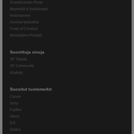
Scandinavian Photo
Myymälät & Aukioloajat
Historiamme
Avoimet työpaikat
Code of Conduct
Ilmiantajien Portaali
Suosittuja sivuja
SP Tykkää
SP Community
Käytetyt
Suositut tuotemerkit
Canon
Sony
Fujifilm
Nikon
DJI
Godox