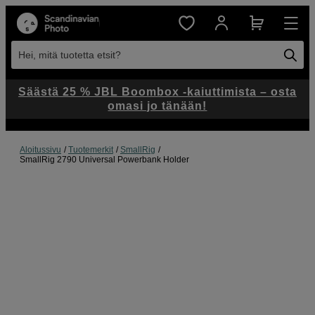
Hei, mitä tuotetta etsit?
Säästä 25 % JBL Boombox -kaiuttimista – osta
omasi jo tänään!
Aloitussivu
Tuotemerkit
SmallRig
SmallRig 2790 Universal Powerbank Holder