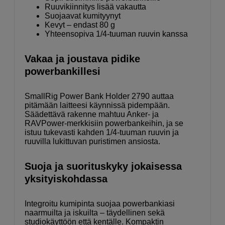
Ruuvikiinnitys lisää vakautta
Suojaavat kumityynyt
Kevyt – endast 80 g
Yhteensopiva 1/4-tuuman ruuvin kanssa
Vakaa ja joustava pidike
powerbankillesi
SmallRig Power Bank Holder 2790 auttaa
pitämään laitteesi käynnissä pidempään.
Säädettävä rakenne mahtuu Anker- ja
RAVPower-merkkisiin powerbankeihin, ja se
istuu tukevasti kahden 1/4-tuuman ruuvin ja
ruuvilla lukittuvan puristimen ansiosta.
Suoja ja suorituskyky jokaisessa
yksityiskohdassa
Integroitu kumipinta suojaa powerbankiasi
naarmuilta ja iskuilta – täydellinen sekä
studiokäyttöön että kentälle. Kompaktin