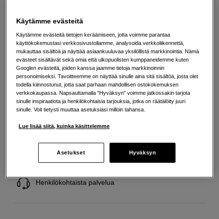
Lisää tietoa
Käytämme evästeitä
Käytämme evästeitä tietojen keräämiseen, jotta voimme parantaa
27
EUR
käyttökokemustasi verkkosivustollamme, analysoida verkkoliikennettä,
mukauttaa sisältöä ja näyttää asiaankuuluvaa yksilöllistä markkinointia. Nämä
Maksa heti tai jaa useampaan osamaksuun
Lue lisää
evästeet sisältävät sekä omia että ulkopuolisten kumppaneidemme kuten
Googlen evästeitä, joiden kanssa jaamme tietoja markkinoinnin
personoimiseksi. Tavoitteemme on näyttää sinulle aina sitä sisältöä, josta olet
Määrä
Lisää ostoskoriin
todella kiinnostunut, jotta saat parhaan mahdollisen ostokokemuksen
verkkokaupassa. Napsauttamalla "Hyväksyn" voimme jatkossakin tarjota
sinulle inspiraatiota ja henkilökohtaisia tarjouksia, jotka on räätälöity juuri
sinulle. Voit tietysti muuttaa asetuksiasi milloin tahansa.
Lue lisää siitä, kuinka käsittelemme
Ilmainen toimitus yli 200 EUR ostoksille
Asetukset
Hyväksyn
Osta nyt ja maksa myöhemmin
Henkilökohtaista palvelua