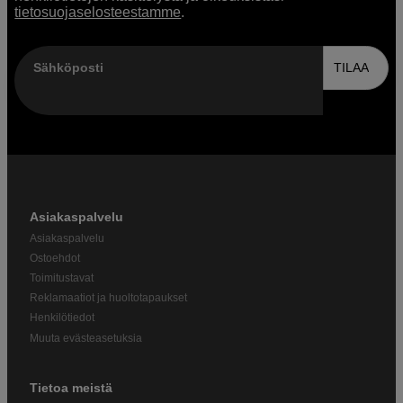
tietosuojaselosteestamme
.
Sähköposti
TILAA
Asiakaspalvelu
Asiakaspalvelu
Ostoehdot
Toimitustavat
Reklamaatiot ja huoltotapaukset
Henkilötiedot
Muuta evästeasetuksia
Tietoa meistä