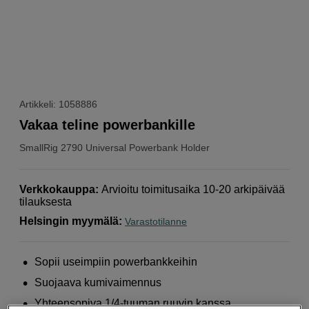
Artikkeli: 1058886
Vakaa teline powerbankille
SmallRig
2790 Universal Powerbank Holder
Verkkokauppa
:
Arvioitu toimitusaika 10-20 arkipäivää
tilauksesta
Helsingin myymälä
:
Varastotilanne
Sopii useimpiin powerbankkeihin
Suojaava kumivaimennus
Yhteensopiva 1/4-tuuman ruuvin kanssa