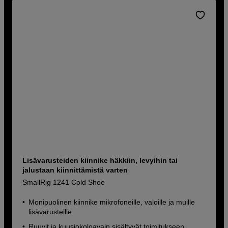
Lisävarusteiden kiinnike häkkiin, levyihin tai
jalustaan kiinnittämistä varten
SmallRig 1241 Cold Shoe
Monipuolinen kiinnike mikrofoneille, valoille ja muille
lisävarusteille.
Ruuvit ja kuusiokoloavain sisältyvät toimitukseen.