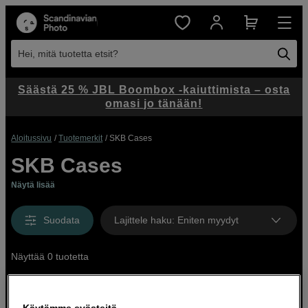
Hei, mitä tuotetta etsit?
Säästä 25 % JBL Boombox -kaiuttimista – osta
omasi jo tänään!
Aloitussivu
Tuotemerkit
SKB Cases
SKB Cases
Näytä lisää
Suodata
Lajittele haku
:
Eniten myydyt
Näyttää 0 tuotetta
Käytämme evästeitä