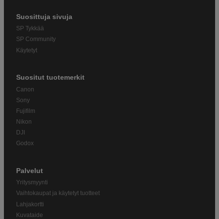
Suosittuja sivuja
SP Tykkää
SP Community
Käytetyt
Suositut tuotemerkit
Canon
Sony
Fujifilm
Nikon
DJI
Godox
Palvelut
Yritysmyynti
Vaihtokaupat ja käytetyt tuotteet
Lahjakortti
Kuvataide