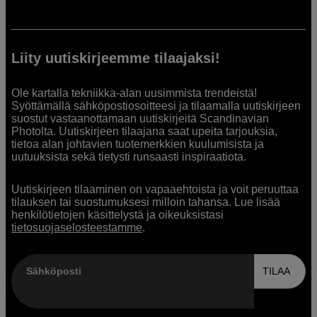
Liity uutiskirjeemme tilaajaksi!
Ole kartalla tekniikka-alan uusimmista trendeistä!
Syöttämällä sähköpostiosoitteesi ja tilaamalla uutiskirjeen
suostut vastaanottamaan uutiskirjeitä Scandinavian
Photolta. Uutiskirjeen tilaajana saat upeita tarjouksia,
tietoa alan johtavien tuotemerkkien kuulumisista ja
uutuuksista sekä tietysti runsaasti inspiraatiota.
Uutiskirjeen tilaaminen on vapaaehtoista ja voit peruuttaa
tilauksen tai suostumuksesi milloin tahansa. Lue lisää
henkilötietojen käsittelystä ja oikeuksistasi
tietosuojaselosteestamme
.
Sähköposti
TILAA