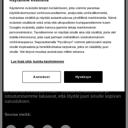
Käytämme evästeitä tietojen keräämiseen, jotta voimme parantaa
käyttökokemustasi verkkosivustollamme, analysoida verkkoliikennettä,
mukauttaa sisältöä ja näyttää asiaankuuluvaa yksilöllistä markkinointia. Nämä
Ratkaisuja luoville ihmisille jo vuodesta
evästeet sisältävät sekä omia että ulkopuolisten kumppaneidemme kuten
Googlen evästeitä, joiden kanssa jaamme tietoja markkinoinnin
1982
personoimiseksi. Tavoitteemme on näyttää sinulle aina sitä sisältöä, josta olet
todella kiinnostunut, jotta saat parhaan mahdollisen ostokokemuksen
verkkokaupassa. Napsauttamalla "Hyväksyn" voimme jatkossakin tarjota
Olemme Scandinavian Photolla jo yli 40 vuoden ajan
sinulle inspiraatiota ja henkilökohtaisia tarjouksia, jotka on räätälöity juuri
auttaneet luovia ihmisiä toteuttamaan visioitaan.
sinulle. Voit tietysti muuttaa asetuksiasi milloin tahansa.
Tarjoamme inspiraatiota, asiantuntemusta ja tuotteita
muun muassa valokuvauksen, äänen, videokuvauksen ja
Lue lisää siitä, kuinka käsittelemme
teknologian tarpeisiin. Palvelemme myös elokuvan,
musiikin ja taiteen harrastajia. Oikeilla työkaluilla ideat
muuttuvat todellisuudeksi. Autamme sinua valitsemaan
Asetukset
Hyväksyn
tuotteet, jotka vastaavat tarpeitasi. Tarjoamme
korkealaatuisten tuotteiden lisäksi myös henkilökohtaista
ja asiantuntevaa palvelua. Asiantuntemuksemme ja
sitoutumisemme takaavat, että löydät juuri sinulle sopivan
varustuksen.
Seuraa meitä: