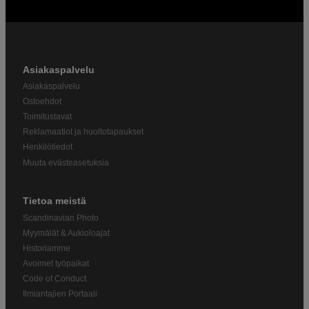
Asiakaspalvelu
Asiakaspalvelu
Ostoehdot
Toimitustavat
Reklamaatiot ja huoltotapaukset
Henkilötiedot
Muuta evästeasetuksia
Tietoa meistä
Scandinavian Photo
Myymälät & Aukioloajat
Historiamme
Avoimet työpaikat
Code of Conduct
Ilmiantajien Portaali