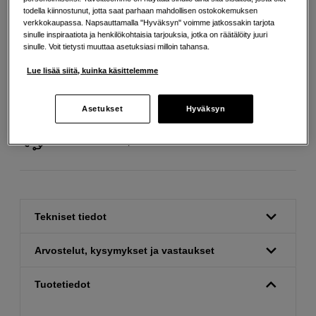
todella kiinnostunut, jotta saat parhaan mahdollisen ostokokemuksen
verkkokaupassa. Napsauttamalla "Hyväksyn" voimme jatkossakin tarjota
sinulle inspiraatiota ja henkilökohtaisia tarjouksia, jotka on räätälöity juuri
sinulle. Voit tietysti muuttaa asetuksiasi milloin tahansa.
Lue lisää siitä, kuinka käsittelemme
Ilmainen toimitus yli 200 EUR ostoksille
Asetukset
Hyväksyn
Osta nyt ja maksa myöhemmin
Henkilökohtaista palvelua
Tekniset tiedot
Arvostelut, kysymykset ja vastaukset
Tuotetiedot