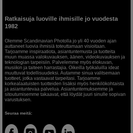
Ratkaisuja luoville ihmisille jo vuodesta
1982
Olemme Scandinavian Photolla jo yli 40 vuoden ajan
auttaneet luovia ihmisiä toteuttamaan visioitaan.
Tarjoamme inspiraatiota, asiantuntemusta ja tuotteita
muun muassa valokuvauksen, äänen, videokuvauksen ja
teknologian tarpeisiin. Palvelemme myös elokuvan,
musiikin ja taiteen harrastajia. Oikeilla työkaluilla ideat
muuttuvat todellisuudeksi. Autamme sinua valitsemaan
tuotteet, jotka vastaavat tarpeitasi. Tarjoamme
korkealaatuisten tuotteiden lisäksi myös henkilökohtaista
ja asiantuntevaa palvelua. Asiantuntemuksemme ja
sitoutumisemme takaavat, että löydät juuri sinulle sopivan
varustuksen.
Seuraa meitä: