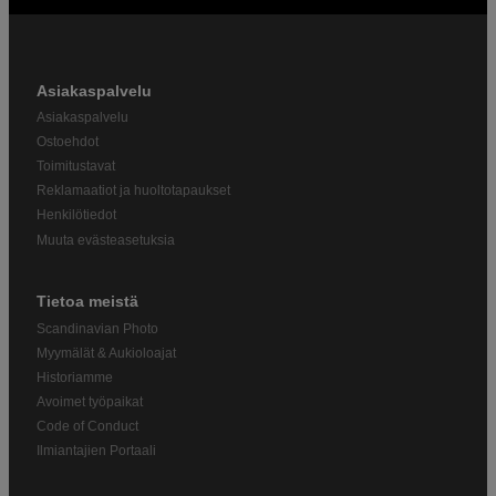
Asiakaspalvelu
Asiakaspalvelu
Ostoehdot
Toimitustavat
Reklamaatiot ja huoltotapaukset
Henkilötiedot
Muuta evästeasetuksia
Tietoa meistä
Scandinavian Photo
Myymälät & Aukioloajat
Historiamme
Avoimet työpaikat
Code of Conduct
Ilmiantajien Portaali