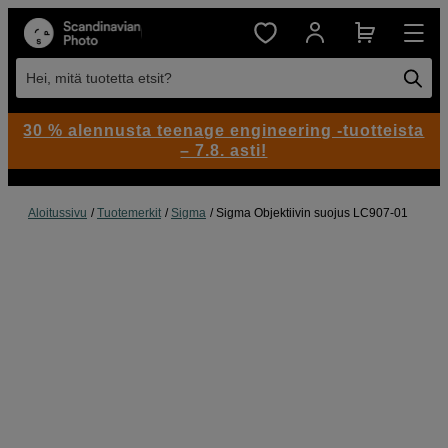
Hei, mitä tuotetta etsit?
30 % alennusta teenage engineering -tuotteista
– 7.8. asti!
Aloitussivu
Tuotemerkit
Sigma
Sigma Objektiivin suojus LC907-01