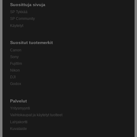
Suosittuja sivuja
SP Tykkää
SP Community
Käytetyt
Suositut tuotemerkit
Canon
Sony
Fujifilm
Nikon
DJI
Godox
Palvelut
Yritysmyynti
Vaihtokaupat ja käytetyt tuotteet
Lahjakortti
Kuvataide