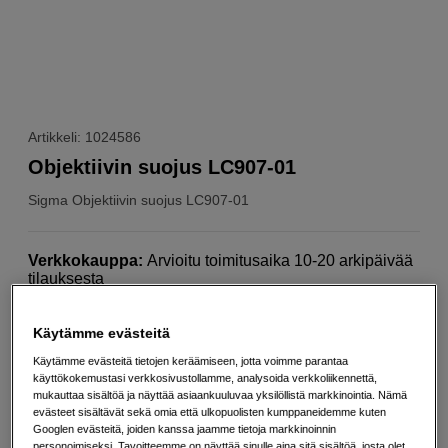
Artikkeli: 1024586
Objektiivin suojus LC907-01
Sigma
Objektiivin suojus LC907-01
Verkkokauppa
:
Arvioitu toimitusaika 10-20 arkipäivää
tilauksesta
Helsingin myymälä
:
Varastotilanne
Käytämme evästeitä
Käytämme evästeitä tietojen keräämiseen, jotta voimme parantaa
33
EUR
käyttökokemustasi verkkosivustollamme, analysoida verkkoliikennettä,
Maksa heti tai jaa useampaan osamaksuun
Lue lisää
mukauttaa sisältöä ja näyttää asiaankuuluvaa yksilöllistä markkinointia. Nämä
evästeet sisältävät sekä omia että ulkopuolisten kumppaneidemme kuten
Googlen evästeitä, joiden kanssa jaamme tietoja markkinoinnin
Määrä
Lisää ostoskoriin
personoimiseksi. Tavoitteemme on näyttää sinulle aina sitä sisältöä, josta olet