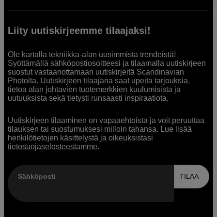
Liity uutiskirjeemme tilaajaksi!
Ole kartalla tekniikka-alan uusimmista trendeistä!
Syöttämällä sähköpostiosoitteesi ja tilaamalla uutiskirjeen
suostut vastaanottamaan uutiskirjeitä Scandinavian
Photolta. Uutiskirjeen tilaajana saat upeita tarjouksia,
tietoa alan johtavien tuotemerkkien kuulumisista ja
uutuuksista sekä tietysti runsaasti inspiraatiota.
Uutiskirjeen tilaaminen on vapaaehtoista ja voit peruuttaa
tilauksen tai suostumuksesi milloin tahansa. Lue lisää
henkilötietojen käsittelystä ja oikeuksistasi
tietosuojaselosteestamme
.
Sähköposti
TILAA