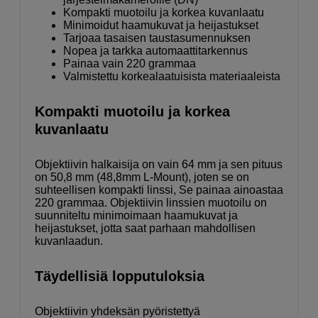
Kompakti muotoilu ja korkea kuvanlaatu
Minimoidut haamukuvat ja heijastukset
Tarjoaa tasaisen taustasumennuksen
Nopea ja tarkka automaattitarkennus
Painaa vain 220 grammaa
Valmistettu korkealaatuisista materiaaleista
Kompakti muotoilu ja korkea
kuvanlaatu
Objektiivin halkaisija on vain 64 mm ja sen pituus
on 50,8 mm (48,8mm L-Mount), joten se on
suhteellisen kompakti linssi, Se painaa ainoastaa
220 grammaa. Objektiivin linssien muotoilu on
suunniteltu minimoimaan haamukuvat ja
heijastukset, jotta saat parhaan mahdollisen
kuvanlaadun.
Täydellisiä lopputuloksia
Objektiivin yhdeksän pyöristettyä