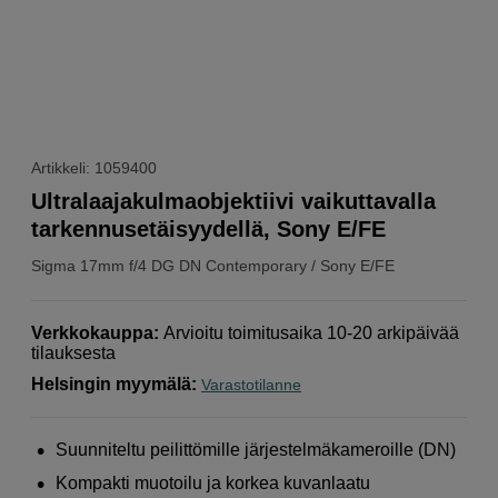
Artikkeli: 1059400
Ultralaajakulmaobjektiivi vaikuttavalla
tarkennusetäisyydellä, Sony E/FE
Sigma
17mm f/4 DG DN Contemporary / Sony E/FE
Verkkokauppa
:
Arvioitu toimitusaika 10-20 arkipäivää
tilauksesta
Helsingin myymälä
:
Varastotilanne
Suunniteltu peilittömille järjestelmäkameroille (DN)
Kompakti muotoilu ja korkea kuvanlaatu