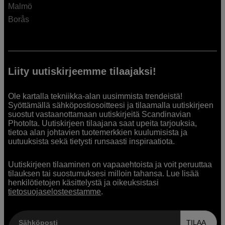
Malmö
Borås
Liity uutiskirjeemme tilaajaksi!
Ole kartalla tekniikka-alan uusimmista trendeistä!
Syöttämällä sähköpostiosoitteesi ja tilaamalla uutiskirjeen
suostut vastaanottamaan uutiskirjeitä Scandinavian
Photolta. Uutiskirjeen tilaajana saat upeita tarjouksia,
tietoa alan johtavien tuotemerkkien kuulumisista ja
uutuuksista sekä tietysti runsaasti inspiraatiota.
Uutiskirjeen tilaaminen on vapaaehtoista ja voit peruuttaa
tilauksen tai suostumuksesi milloin tahansa. Lue lisää
henkilötietojen käsittelystä ja oikeuksistasi
tietosuojaselosteestamme
.
Sähköposti
TILAA