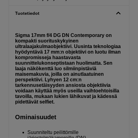
Tuotetiedot
Sigma 17mm f/4 DG DN Contemporary on
kompakti suorituskykyinen
ultralaajakulmaobjektiivi. Uusinta teknologiaa
hyödyntävä 17 mm:n objektiivi on luotu ilman
kompromisseja haastavasta
suunnittelukonseptistaan huolimatta. Sen
laaja näkökenttä luo silmiinpistäviä
maisemakuvia, joilla on ainutlaatuinen
perspektiivi. Lyhyen 12 cm:n
tarkennusetäisyyden ansiosta objektiivia
voidaan käyttää myös useilla vaihtoehtoisilla
tavoilla, mukaan lukien lähikuvat ja kädessä
pidettävät selfiet.
Ominaisuudet
Suunniteltu peilittömille
järjestelmäkameroille (DN)