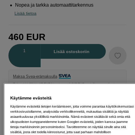
Nopea ja tarkka automaattitarkennus
Lisää tietoa
460
EUR
Määrä
Lisää ostoskoriin
Maksa Svea-erämaksulla
Esimerkki: 36 kk, 17 EUR/kk, yhteensä 617 EUR, todellinen vuosikorko
19,07 %
Avausmaksu 5 EUR, laskutusmaksu 0 EUR/kk lisäksi
Käytämme evästeitä
Lainaaminen maksaa!
Jos et pysty maksamaan velkaa ajoissa, saatat
Käytämme evästeitä tietojen keräämiseen, jotta voimme parantaa käyttökokemustasi
saada maksuhäiriömerkinnän. Se voi vaikeuttaa asunnon vuokraamista,
verkkosivustollamme, analysoida verkkoliikennettä, mukauttaa sisältöä ja näyttää
liittymien tekemistä ja uusien lainojen saamista. Apua saat kuntasi talous- ja
asiaankuuluvaa yksilöllistä markkinointia. Nämä evästeet sisältävät sekä omia että
velkaneuvonnasta. Yhteystiedot löydät sivulta
kkv.fi (avautuu uuteen
ulkopuolisten kumppaneidemme kuten Googlen evästeitä, joiden kanssa jaamme
välilehteen)
tietoja markkinoinnin personoimiseksi. Tavoitteemme on näyttää sinulle aina sitä
sisältöä, josta olet todella kiinnostunut, jotta saat parhaan mahdollisen