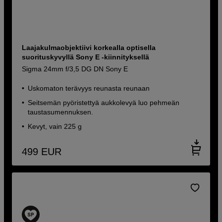
Laajakulmaobjektiivi korkealla optisella
suorituskyvyllä Sony E -kiinnityksellä
Sigma 24mm f/3,5 DG DN Sony E
Uskomaton terävyys reunasta reunaan
Seitsemän pyöristettyä aukkolevyä luo pehmeän
taustasumennuksen.
Kevyt, vain 225 g
499
EUR