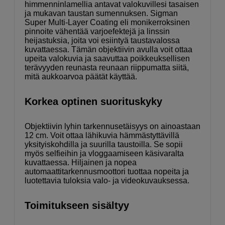
himmenninlamellia antavat valokuvillesi tasaisen
ja mukavan taustan sumennuksen. Sigman
Super Multi-Layer Coating eli monikerroksinen
pinnoite vähentää varjoefektejä ja linssin
heijastuksia, joita voi esiintyä taustavalossa
kuvattaessa. Tämän objektiivin avulla voit ottaa
upeita valokuvia ja saavuttaa poikkeuksellisen
terävyyden reunasta reunaan riippumatta siitä,
mitä aukkoarvoa päätät käyttää.
Korkea optinen suorituskyky
Objektiivin lyhin tarkennusetäisyys on ainoastaan
12 cm. Voit ottaa lähikuvia hämmästyttävillä
yksityiskohdilla ja suurilla taustoilla. Se sopii
myös selfieihin ja vloggaamiseen käsivaralta
kuvattaessa. Hiljainen ja nopea
automaattitarkennusmoottori tuottaa nopeita ja
luotettavia tuloksia valo- ja videokuvauksessa.
Toimitukseen sisältyy