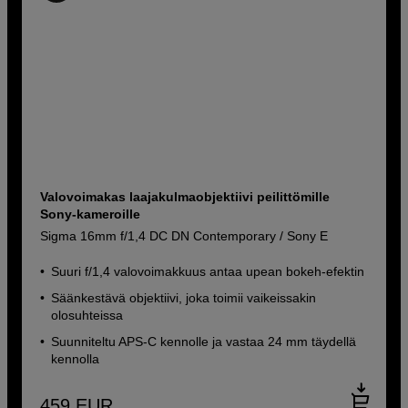
Valovoimakas laajakulmaobjektiivi peilittömille
Sony-kameroille
Sigma 16mm f/1,4 DC DN Contemporary / Sony E
Suuri f/1,4 valovoimakkuus antaa upean bokeh-efektin
Säänkestävä objektiivi, joka toimii vaikeissakin
olosuhteissa
Suunniteltu APS-C kennolle ja vastaa 24 mm täydellä
kennolla
459
EUR