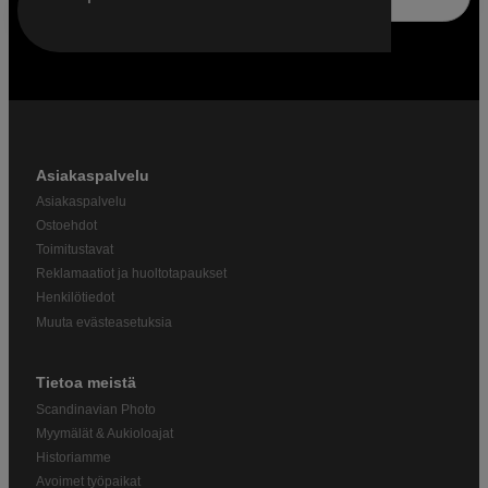
Asiakaspalvelu
Asiakaspalvelu
Ostoehdot
Toimitustavat
Reklamaatiot ja huoltotapaukset
Henkilötiedot
Muuta evästeasetuksia
Tietoa meistä
Scandinavian Photo
Myymälät & Aukioloajat
Historiamme
Avoimet työpaikat