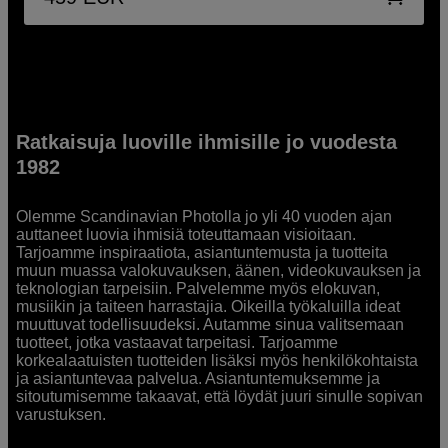
Ratkaisuja luoville ihmisille jo vuodesta
1982
Olemme Scandinavian Photolla jo yli 40 vuoden ajan
auttaneet luovia ihmisiä toteuttamaan visioitaan.
Tarjoamme inspiraatiota, asiantuntemusta ja tuotteita
muun muassa valokuvauksen, äänen, videokuvauksen ja
teknologian tarpeisiin. Palvelemme myös elokuvan,
musiikin ja taiteen harrastajia. Oikeilla työkaluilla ideat
muuttuvat todellisuudeksi. Autamme sinua valitsemaan
tuotteet, jotka vastaavat tarpeitasi. Tarjoamme
korkealaatuisten tuotteiden lisäksi myös henkilökohtaista
ja asiantuntevaa palvelua. Asiantuntemuksemme ja
sitoutumisemme takaavat, että löydät juuri sinulle sopivan
varustuksen.