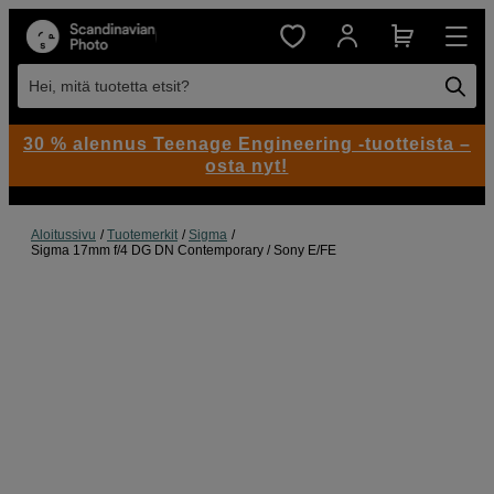
Hei, mitä tuotetta etsit?
30 % alennus Teenage Engineering -tuotteista –
osta nyt!
Aloitussivu
Tuotemerkit
Sigma
Sigma 17mm f/4 DG DN Contemporary / Sony E/FE