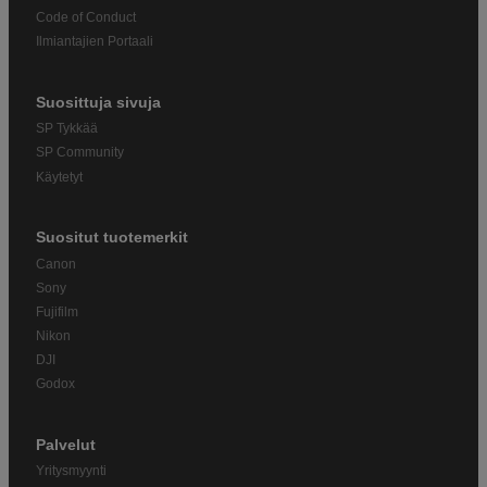
Code of Conduct
Ilmiantajien Portaali
Suosittuja sivuja
SP Tykkää
SP Community
Käytetyt
Suositut tuotemerkit
Canon
Sony
Fujifilm
Nikon
DJI
Godox
Palvelut
Yritysmyynti