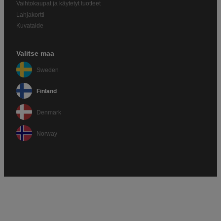
Vaihtokaupat ja käytetyt tuotteet
Lahjakortti
Kuvataide
Valitse maa
Sweden
Finland
Denmark
Norway