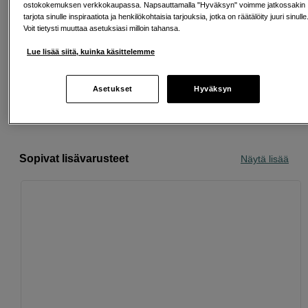
ostokokemuksen verkkokaupassa. Napsauttamalla "Hyväksyn" voimme jatkossakin
tarjota sinulle inspiraatiota ja henkilökohtaisia tarjouksia, jotka on räätälöity juuri sinulle
Voit tietysti muuttaa asetuksiasi milloin tahansa.
Ilmainen toimitus yli 200 EUR ostoksille
Lue lisää siitä, kuinka käsittelemme
Osta nyt ja maksa myöhemmin
Asetukset
Hyväksyn
Henkilökohtaista palvelua
Sopivat lisävarusteet
Näytä lisää