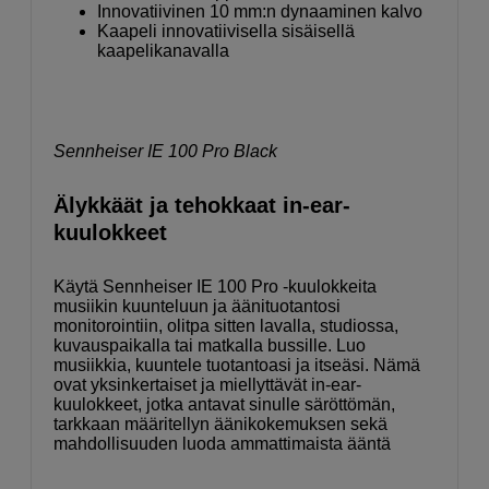
Innovatiivinen 10 mm:n dynaaminen kalvo
Kaapeli innovatiivisella sisäisellä
kaapelikanavalla
Sennheiser IE 100 Pro Black
Älykkäät ja tehokkaat in-ear-
kuulokkeet
Käytä Sennheiser IE 100 Pro -kuulokkeita
musiikin kuunteluun ja äänituotantosi
monitorointiin, olitpa sitten lavalla, studiossa,
kuvauspaikalla tai matkalla bussille. Luo
musiikkia, kuuntele tuotantoasi ja itseäsi. Nämä
ovat yksinkertaiset ja miellyttävät in-ear-
kuulokkeet, jotka antavat sinulle säröttömän,
tarkkaan määritellyn äänikokemuksen sekä
mahdollisuuden luoda ammattimaista ääntä