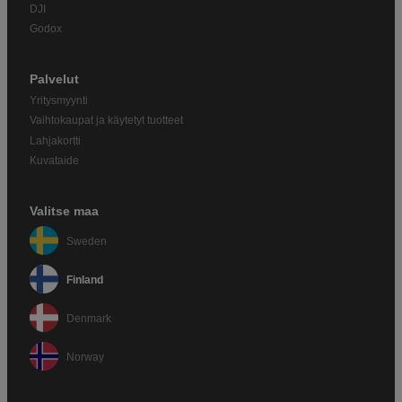
DJI
Godox
Palvelut
Yritysmyynti
Vaihtokaupat ja käytetyt tuotteet
Lahjakortti
Kuvataide
Valitse maa
Sweden
Finland
Denmark
Norway