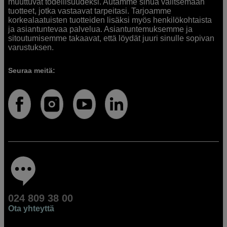
muuttuvat todellisuudeksi. Autamme sinua valitsemaan
tuotteet, jotka vastaavat tarpeitasi. Tarjoamme
korkealaatuisten tuotteiden lisäksi myös henkilökohtaista
ja asiantuntevaa palvelua. Asiantuntemuksemme ja
sitoutumisemme takaavat, että löydät juuri sinulle sopivan
varustuksen.
Seuraa meitä:
024 809 38 00
Ota yhteyttä