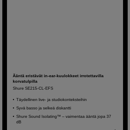
Ääntä eristävät in-ear-kuulokkeet irrotettavilla
korvatulpilla
Shure SE215-CL-EFS
Täydellinen live- ja studiokonteksteihin
Syvä basso ja selkeä diskantti
Shure Sound Isolating™ – vaimentaa ääntä jopa 37
dB