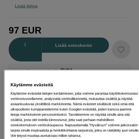
Lisää tietoa
97
EUR
Määrä
Lisää ostoskoriin
Maksa Svea-erämaksulla
Esimerkki: 36 kk, 3 EUR/kk, yhteensä 113 EUR, todellinen vuosikorko
Käytämme evästeitä
19,07 %
Avausmaksu 5 EUR, laskutusmaksu 0 EUR/kk lisäksi
Käytämme evästeitä tietojen keräämiseen, jotta voimme parantaa käyttökokemustasi
verkkosivustollamme, analysoida verkkoliikennettä, mukauttaa sisältöä ja näyttää
Lainaaminen maksaa!
Jos et pysty maksamaan velkaa ajoissa, saatat
asiaankuuluvaa yksilöllistä markkinointia. Nämä evästeet sisältävät sekä omia että
saada maksuhäiriömerkinnän. Se voi vaikeuttaa asunnon vuokraamista,
ulkopuolisten kumppaneidemme kuten Googlen evästeitä, joiden kanssa jaamme
liittymien tekemistä ja uusien lainojen saamista. Apua saat kuntasi talous- ja
velkaneuvonnasta. Yhteystiedot löydät sivulta
kkv.fi (avautuu uuteen
tietoja markkinoinnin personoimiseksi. Tavoitteemme on näyttää sinulle aina sitä
välilehteen)
sisältöä, josta olet todella kiinnostunut, jotta saat parhaan mahdollisen
ostokokemuksen verkkokaupassa. Napsauttamalla "Hyväksyn" voimme jatkossakin
tarjota sinulle inspiraatiota ja henkilökohtaisia tarjouksia, jotka on räätälöity juuri sinulle
Voit tietysti muuttaa asetuksiasi milloin tahansa.