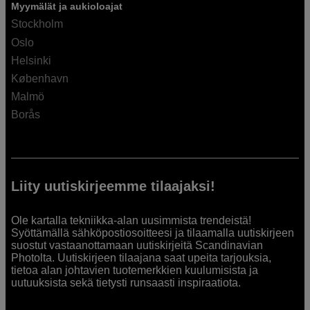
Myymälät ja aukioloajat
Stockholm
Oslo
Helsinki
København
Malmö
Borås
Liity uutiskirjeemme tilaajaksi!
Ole kartalla tekniikka-alan uusimmista trendeistä!
Syöttämällä sähköpostiosoitteesi ja tilaamalla uutiskirjeen
suostut vastaanottamaan uutiskirjeitä Scandinavian
Photolta. Uutiskirjeen tilaajana saat upeita tarjouksia,
tietoa alan johtavien tuotemerkkien kuulumisista ja
uutuuksista sekä tietysti runsaasti inspiraatiota.