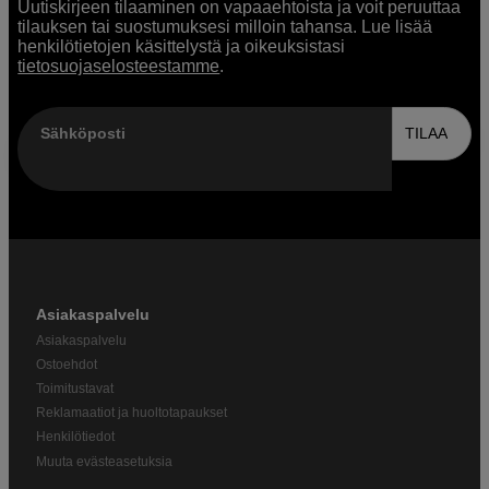
Uutiskirjeen tilaaminen on vapaaehtoista ja voit peruuttaa
tilauksen tai suostumuksesi milloin tahansa. Lue lisää
henkilötietojen käsittelystä ja oikeuksistasi
tietosuojaselosteestamme
.
Sähköposti
TILAA
Asiakaspalvelu
Asiakaspalvelu
Ostoehdot
Toimitustavat
Reklamaatiot ja huoltotapaukset
Henkilötiedot
Muuta evästeasetuksia