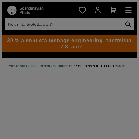
Hei, mitä tuotetta etsit?
30 % alennusta teenage engineering -tuotteista
– 7.8. asti!
Aloitussivu
Tuotemerkit
Sennheiser
Sennheiser IE 100 Pro Black