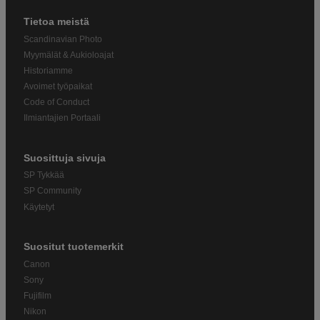
Tietoa meistä
Scandinavian Photo
Myymälät & Aukioloajat
Historiamme
Avoimet työpaikat
Code of Conduct
Ilmiantajien Portaali
Suosittuja sivuja
SP Tykkää
SP Community
Käytetyt
Suositut tuotemerkit
Canon
Sony
Fujifilm
Nikon