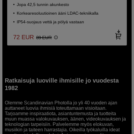
Jopa 42,5 tunnin akunkesto
Korkearesoluutioinen ääni LDAC-tekniikalla
IP54-suojaus vettä ja pölyä vastaan
72
EUR
89
EUR
Ratkaisuja luoville ihmisille jo vuodesta
1982
Olemme Scandinavian Photolla jo yli 40 vuoden ajan
auttaneet luovia ihmisiä toteuttamaan visioitaan.
Tarjoamme inspiraatiota, asiantuntemusta ja tuotteita
muun muassa valokuvauksen, äänen, videokuvauksen ja
teknologian tarpeisiin. Palvelemme myös elokuvan,
musiikin ja taiteen harrastajia. Oikeilla työkaluilla ideat