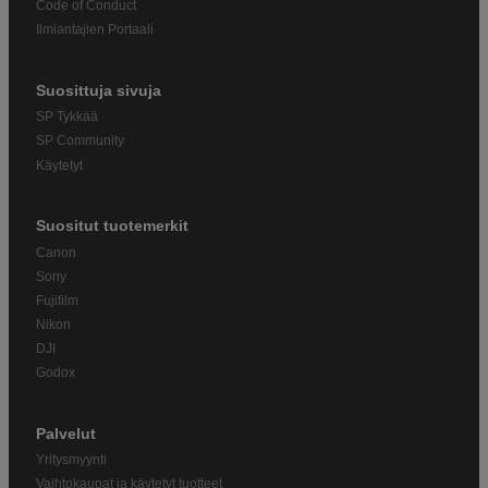
Code of Conduct
Ilmiantajien Portaali
Suosittuja sivuja
SP Tykkää
SP Community
Käytetyt
Suositut tuotemerkit
Canon
Sony
Fujifilm
Nikon
DJI
Godox
Palvelut
Yritysmyynti
Vaihtokaupat ja käytetyt tuotteet