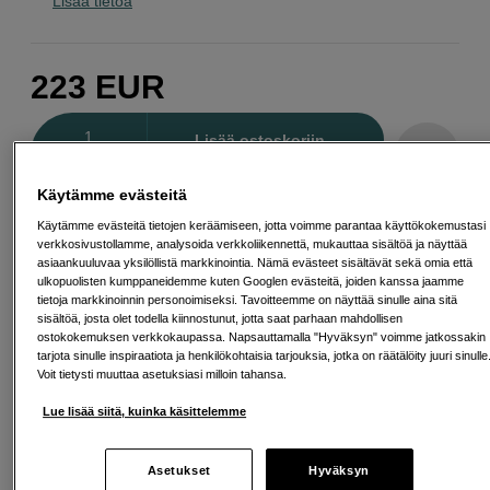
Lisää tietoa
223
EUR
Määrä
Lisää ostoskoriin
Käytämme evästeitä
Käytämme evästeitä tietojen keräämiseen, jotta voimme parantaa käyttökokemustasi
Maksa Svea-erämaksulla
verkkosivustollamme, analysoida verkkoliikennettä, mukauttaa sisältöä ja näyttää
Esimerkki: 36 kk, 8 EUR/kk, yhteensä 293 EUR, todellinen vuosikorko
asiaankuuluvaa yksilöllistä markkinointia. Nämä evästeet sisältävät sekä omia että
19,07 %
ulkopuolisten kumppaneidemme kuten Googlen evästeitä, joiden kanssa jaamme
Avausmaksu 5 EUR, laskutusmaksu 0 EUR/kk lisäksi
tietoja markkinoinnin personoimiseksi. Tavoitteemme on näyttää sinulle aina sitä
sisältöä, josta olet todella kiinnostunut, jotta saat parhaan mahdollisen
Lainaaminen maksaa!
Jos et pysty maksamaan velkaa ajoissa, saatat
ostokokemuksen verkkokaupassa. Napsauttamalla "Hyväksyn" voimme jatkossakin
saada maksuhäiriömerkinnän. Se voi vaikeuttaa asunnon vuokraamista,
tarjota sinulle inspiraatiota ja henkilökohtaisia tarjouksia, jotka on räätälöity juuri sinulle
liittymien tekemistä ja uusien lainojen saamista. Apua saat kuntasi talous- ja
Voit tietysti muuttaa asetuksiasi milloin tahansa.
velkaneuvonnasta. Yhteystiedot löydät sivulta
kkv.fi (avautuu uuteen
välilehteen)
Lue lisää siitä, kuinka käsittelemme
Asetukset
Hyväksyn