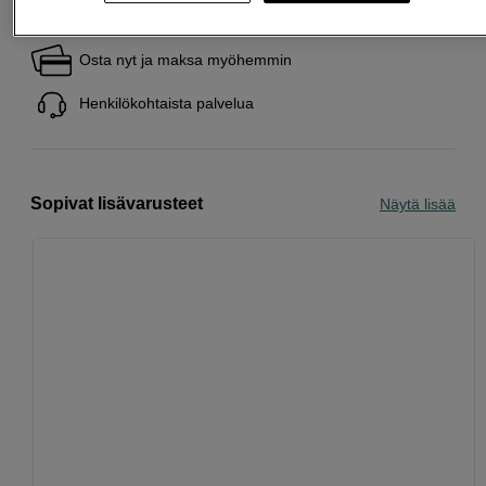
Ilmainen toimitus yli 200 EUR ostoksille
Osta nyt ja maksa myöhemmin
Henkilökohtaista palvelua
Sopivat lisävarusteet
Näytä lisää