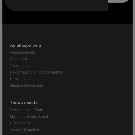
Asiakaspalvelu
Asiakaspalvelu
Ostoehdot
Toimitustavat
Reklamaatiot ja huoltotapaukset
Henkilötiedot
Muuta evästeasetuksia
Tietoa meistä
Scandinavian Photo
Myymälät & Aukioloajat
Historiamme
Avoimet työpaikat