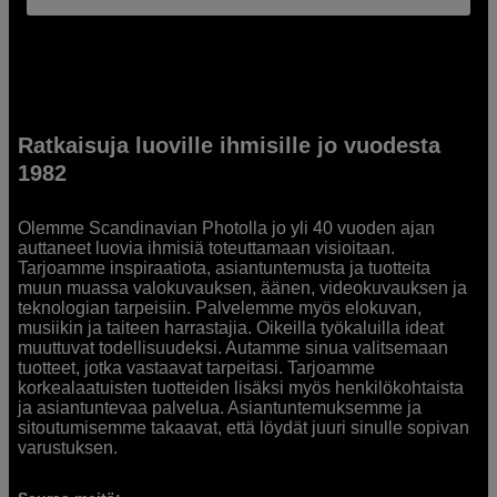
Ratkaisuja luoville ihmisille jo vuodesta
1982
Olemme Scandinavian Photolla jo yli 40 vuoden ajan
auttaneet luovia ihmisiä toteuttamaan visioitaan.
Tarjoamme inspiraatiota, asiantuntemusta ja tuotteita
muun muassa valokuvauksen, äänen, videokuvauksen ja
teknologian tarpeisiin. Palvelemme myös elokuvan,
musiikin ja taiteen harrastajia. Oikeilla työkaluilla ideat
muuttuvat todellisuudeksi. Autamme sinua valitsemaan
tuotteet, jotka vastaavat tarpeitasi. Tarjoamme
korkealaatuisten tuotteiden lisäksi myös henkilökohtaista
ja asiantuntevaa palvelua. Asiantuntemuksemme ja
sitoutumisemme takaavat, että löydät juuri sinulle sopivan
varustuksen.