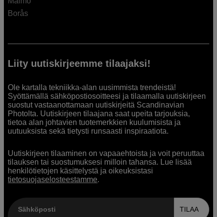
Malmö
Borås
Liity uutiskirjeemme tilaajaksi!
Ole kartalla tekniikka-alan uusimmista trendeistä!
Syöttämällä sähköpostiosoitteesi ja tilaamalla uutiskirjeen
suostut vastaanottamaan uutiskirjeitä Scandinavian
Photolta. Uutiskirjeen tilaajana saat upeita tarjouksia,
tietoa alan johtavien tuotemerkkien kuulumisista ja
uutuuksista sekä tietysti runsaasti inspiraatiota.
Uutiskirjeen tilaaminen on vapaaehtoista ja voit peruuttaa
tilauksen tai suostumuksesi milloin tahansa. Lue lisää
henkilötietojen käsittelystä ja oikeuksistasi
tietosuojaselosteestamme
.
Sähköposti
TILAA