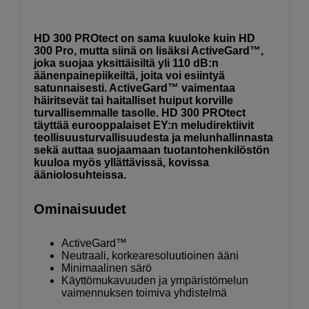
HD 300 PROtect on sama kuuloke kuin HD
300 Pro, mutta siinä on lisäksi ActiveGard™,
joka suojaa yksittäisiltä yli 110 dB:n
äänenpainepiikeiltä, joita voi esiintyä
satunnaisesti. ActiveGard™ vaimentaa
häiritsevät tai haitalliset huiput korville
turvallisemmalle tasolle. HD 300 PROtect
täyttää eurooppalaiset EY:n meludirektiivit
teollisuusturvallisuudesta ja melunhallinnasta
sekä auttaa suojaamaan tuotantohenkilöstön
kuuloa myös yllättävissä, kovissa
ääniolosuhteissa.
Ominaisuudet
ActiveGard™
Neutraali, korkearesoluutioinen ääni
Minimaalinen särö
Käyttömukavuuden ja ympäristömelun
vaimennuksen toimiva yhdistelmä