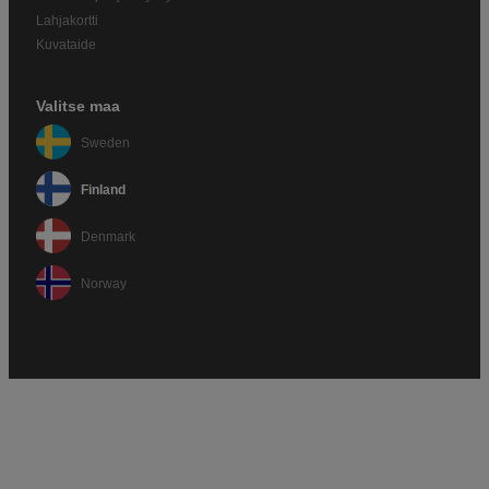
Lahjakortti
Kuvataide
Valitse maa
Sweden
Finland
Denmark
Norway