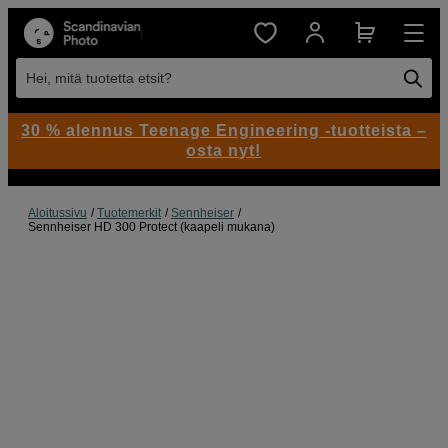
Hei, mitä tuotetta etsit?
30 % alennus Teenage Engineering -tuotteista –
osta nyt!
Aloitussivu
Tuotemerkit
Sennheiser
Sennheiser HD 300 Protect (kaapeli mukana)