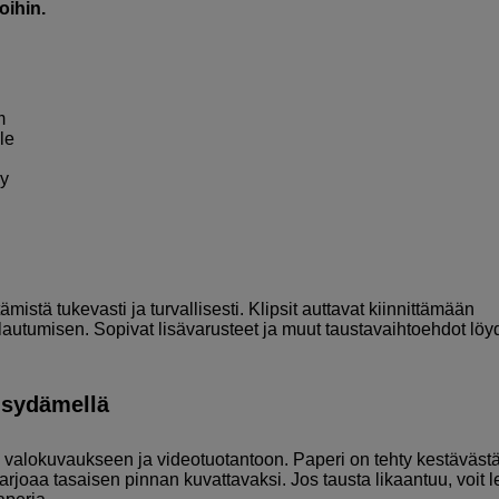
oihin.
m
le
yy
ämistä tukevasti ja turvallisesti. Klipsit auttavat kiinnittämään
lautumisen. Sopivat lisävarusteet ja muut taustavaihtoehdot löy
isydämellä
li valokuvaukseen ja videotuotantoon. Paperi on tehty kestäväst
tarjoaa tasaisen pinnan kuvattavaksi. Jos tausta likaantuu, voit l