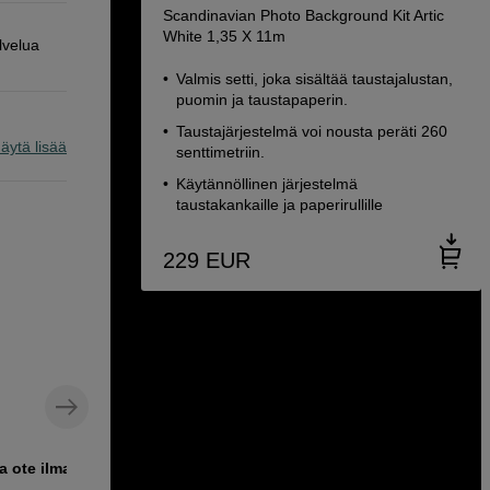
Scandinavian Photo Background Kit Artic
White 1,35 X 11m
lvelua
Valmis setti, joka sisältää taustajalustan,
puomin ja taustapaperin.
Taustajärjestelmä voi nousta peräti 260
äytä lisää
senttimetriin.
Käytännöllinen järjestelmä
taustakankaille ja paperirullille
229
EUR
va ote ilman