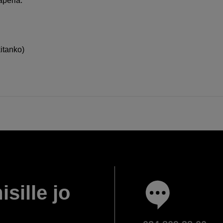
aperia.
itanko)
isille jo