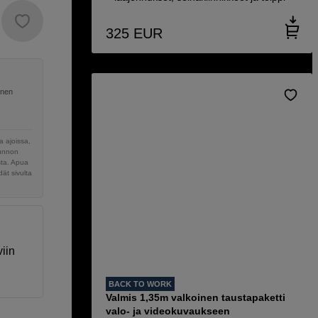
325
EUR
inen
 ajoissa,
sunnon
sta. Apua
ät sivulta
iin
BACK TO WORK
Valmis 1,35m valkoinen taustapaketti
valo- ja videokuvaukseen