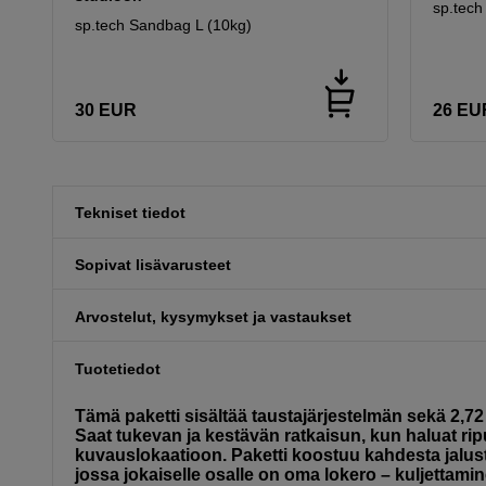
sp.tech
sp.tech Sandbag L (10kg)
30
EUR
26
EU
Tekniset tiedot
Sopivat lisävarusteet
Arvostelut, kysymykset ja vastaukset
Tuotetiedot
Tämä paketti sisältää taustajärjestelmän sekä 2,72 
Saat tukevan ja kestävän ratkaisun, kun haluat rip
kuvauslokaatioon. Paketti koostuu kahdesta jalust
jossa jokaiselle osalle on oma lokero – kuljettamin