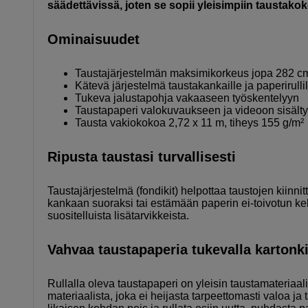
säädettävissä, joten se sopii yleisimpiin taustakok
Ominaisuudet
Taustajärjestelmän maksimikorkeus jopa 282 c
Kätevä järjestelmä taustakankaille ja paperirullil
Tukeva jalustapohja vakaaseen työskentelyyn
Taustapaperi valokuvaukseen ja videoon sisält
Tausta vakiokokoa 2,72 x 11 m, tiheys 155 g/m²
Ripusta taustasi turvallisesti
Taustajärjestelmä (fondikit) helpottaa taustojen kiinnitt
kankaan suoraksi tai estämään paperin ei-toivotun ke
suositelluista lisätarvikkeista.
Vahvaa taustapaperia tukevalla kartonk
Rullalla oleva taustapaperi on yleisin taustamateriaa
materiaalista, joka ei heijasta tarpeettomasti valoa ja 