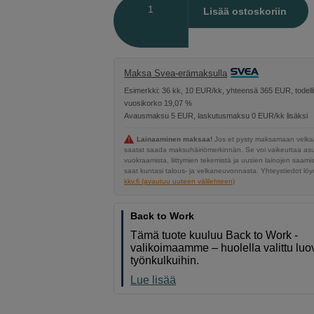
Määrä
Lisää ostoskoriin
Maksa Svea-erämaksulla
Esimerkki: 36 kk, 10 EUR/kk, yhteensä 365 EUR, todell
vuosikorko 19,07 %
Avausmaksu 5 EUR, laskutusmaksu 0 EUR/kk lisäksi
Lainaaminen maksaa!
Jos et pysty maksamaan velkaa
saatat saada maksuhäiriömerkinnän. Se voi vaikeuttaa a
vuokraamista, liittymien tekemistä ja uusien lainojen saami
saat kuntasi talous- ja velkaneuvonnasta. Yhteystiedot löyd
kkv.fi (avautuu uuteen välilehteen)
Back to Work
Tämä tuote kuuluu Back to Work -
valikoimaamme – huolella valittu luov
työnkulkuihin.
Lue lisää