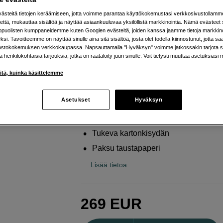
taustapaketti valo- ja
steitä tietojen keräämiseen, jotta voimme parantaa käyttökokemustasi verkkosivustollamm
videokuvaukseen
että, mukauttaa sisältöä ja näyttää asiaankuuluvaa yksilöllistä markkinointia. Nämä evästeet 
kopuolisten kumppaneidemme kuten Googlen evästeitä, joiden kanssa jaamme tietoja markkin
Scandinavian Photo
Background Kit Artic Whi
si. Tavoitteemme on näyttää sinulle aina sitä sisältöä, josta olet todella kiinnostunut, jotta s
11m
ostokokemuksen verkkokaupassa. Napsauttamalla "Hyväksyn" voimme jatkossakin tarjota si
ja henkilökohtaisia tarjouksia, jotka on räätälöity juuri sinulle. Voit tietysti muuttaa asetuksiasi 
iitä, kuinka käsittelemme
Verkkokauppa
:
Toimitusaika ei tiedoss
Helsingin myymälä
:
Varastotilanne
Asetukset
Hyväksyn
Kangas- ja paperirullajärjestelmä
Tukeva kartonkisydän
Paksu taustapaperi
Lisää tietoa
269
EUR