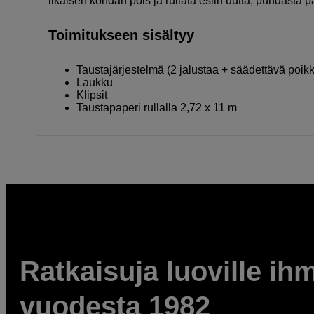
likaisen kohdan pois ja rullata esiin uutta, puhdasta p
Toimitukseen sisältyy
Taustajärjestelmä (2 jalustaa + säädettävä poikk
Laukku
Klipsit
Taustapaperi rullalla 2,72 x 11 m
Ratkaisuja luoville ihm
vuodesta 1982