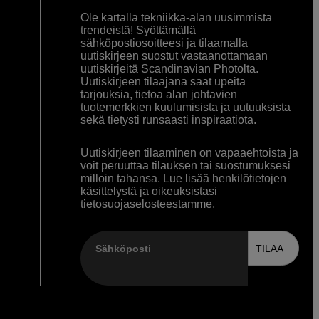
Ole kartalla tekniikka-alan uusimmista
trendeistä! Syöttämällä
sähköpostiosoitteesi ja tilaamalla
uutiskirjeen suostut vastaanottamaan
uutiskirjeitä Scandinavian Photolta.
Uutiskirjeen tilaajana saat upeita
tarjouksia, tietoa alan johtavien
tuotemerkkien kuulumisista ja uutuuksista
sekä tietysti runsaasti inspiraatiota.
Uutiskirjeen tilaaminen on vapaaehtoista ja
voit peruuttaa tilauksen tai suostumuksesi
milloin tahansa. Lue lisää henkilötietojen
käsittelystä ja oikeuksistasi
tietosuojaselosteestamme
.
Sähköposti
TILAA