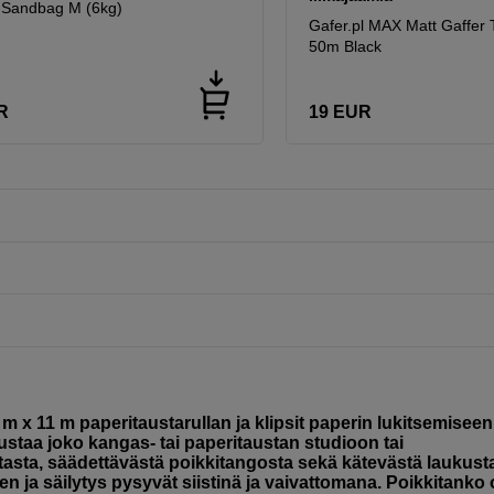
 Sandbag M (6kg)
Gafer.pl MAX Matt Gaffer
50m Black
R
19
EUR
m x 11 m paperitaustarullan ja klipsit paperin lukitsemiseen
ustaa joko kangas- tai paperitaustan studioon tai
asta, säädettävästä poikkitangosta sekä kätevästä laukust
en ja säilytys pysyvät siistinä ja vaivattomana. Poikkitanko