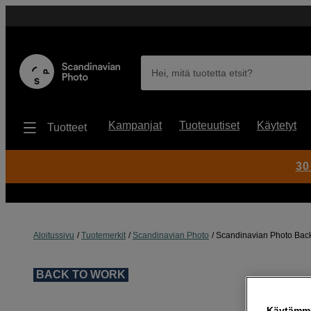
Hei, mitä tuotetta etsit?
Kampanjat
Tuoteuutiset
Käytetyt
Tuotteet
30
Aloitussivu
Tuotemerkit
Scandinavian Photo
Scandinavian Photo Backg
BACK TO WORK
Käytämme