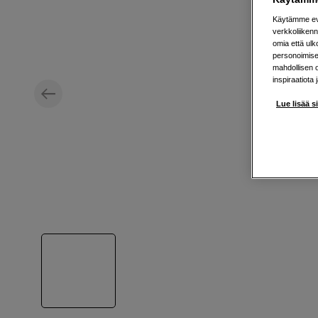
Käytämme evä
verkkoliikenn
omia että ul
personoimisek
mahdollisen 
inspiraatiota 
Lue lisää s