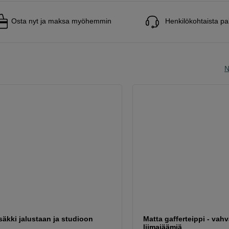
Osta nyt ja maksa myöhemmin
Henkilökohtaista pa
N
äkki jalustaan ja studioon
Matta gafferteippi - vah
liimajäämiä