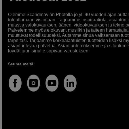
Olemme Scandinavian Photolla jo yli 40 vuoden ajan auttan
toteuttamaan visioitaan. Tarjoamme inspiraatiota, asiantunt
muassa valokuvauksen, äänen, videokuvauksen ja teknologi
Palvelemme myös elokuvan, musiikin ja taiteen harrastajia. O
muuttuvat todellisuudeksi. Autamme sinua valitsemaan tuott
tarpeitasi. Tarjoamme korkealaatuisten tuotteiden lisäksi m
asiantuntevaa palvelua. Asiantuntemuksemme ja sitoutumi
löydät juuri sinulle sopivan varustuksen.
Seuraa meitä: