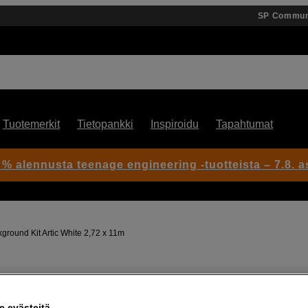
SP Commun
Tuotemerkit
Tietopankki
Inspiroidu
Tapahtumat
 % alennusta teenage engineering -tuotteista – 7.8. as
round Kit Artic White 2,72 x 11m
Artikkeli: 1051144
Valmis 2,72m valkoinen
 evästeitä