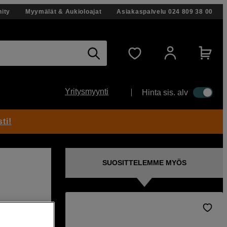
ity
Myymälät & Aukioloajat
Asiakaspalvelu
024 809 38 00
Yritysmyynti
Hinta sis. alv
ti!
SUOSITTELEMME MYÖS