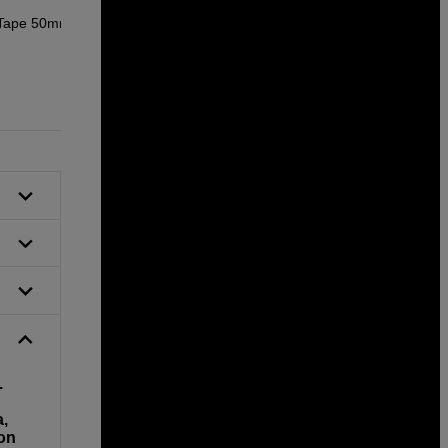
 Tape 50mm x
.
a,
 on