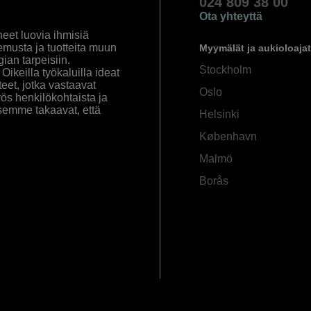
024 809 38 00
Ota yhteyttä
eet luovia ihmisiä
emusta ja tuotteita muun
Myymälät ja aukioloajat
an tarpeisiin.
Stockholm
ikeilla työkaluilla ideat
eet, jotka vastaavat
Oslo
yös henkilökohtaista ja
semme takaavat, että
Helsinki
København
Malmö
Borås