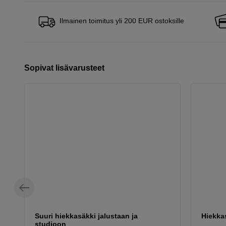
Ilmainen toimitus yli 200 EUR ostoksille
Sopivat lisävarusteet
Suuri hiekkasäkki jalustaan ja
Hiekkas
studioon