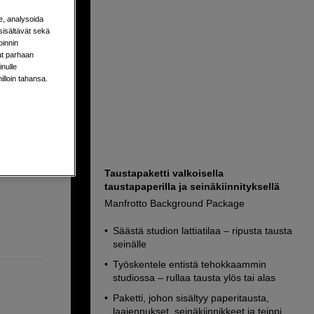
e, analysoida
sisältävät sekä
oinnin
te 2,72 x
aat parhaan
nulle
milloin tahansa.
a
Taustapaketti valkoisella
taustapaperilla ja seinäkiinnityksellä
Manfrotto Background Package
Säästä studion lattiatilaa – ripusta tausta
seinälle
Työskentele entistä tehokkaammin
studiossa – rullaa tausta ylös tai alas
Paketti, johon sisältyy paperitausta,
laajennukset, seinäkiinnikkeet ja teippi