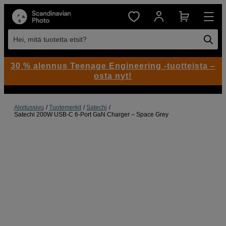
Hei, mitä tuotetta etsit?
30 % alennus Teenage Engineering -tuotteista –
osta nyt!
Aloitussivu
Tuotemerkit
Satechi
Satechi 200W USB-C 6-Port GaN Charger – Space Grey