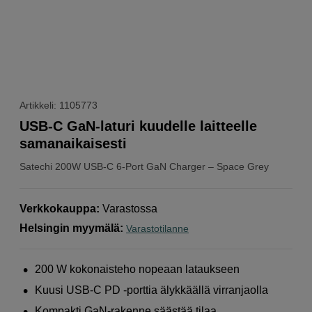
Artikkeli: 1105773
USB-C GaN-laturi kuudelle laitteelle
samanaikaisesti
Satechi
200W USB-C 6-Port GaN Charger – Space Grey
Verkkokauppa
:
Varastossa
Helsingin myymälä
:
Varastotilanne
200 W kokonaisteho nopeaan lataukseen
Kuusi USB-C PD -porttia älykkäällä virranjaolla
Kompakti GaN-rakenne säästää tilaa