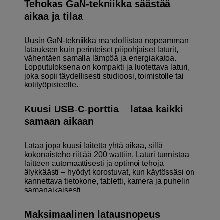
Tehokas GaN-tekniikka säästää
aikaa ja tilaa
Uusin GaN-tekniikka mahdollistaa nopeamman
latauksen kuin perinteiset piipohjaiset laturit,
vähentäen samalla lämpöä ja energiakatoa.
Lopputuloksena on kompakti ja luotettava laturi,
joka sopii täydellisesti studioosi, toimistolle tai
kotityöpisteelle.
Kuusi USB-C-porttia – lataa kaikki
samaan aikaan
Lataa jopa kuusi laitetta yhtä aikaa, sillä
kokonaisteho riittää 200 wattiin. Laturi tunnistaa
laitteen automaattisesti ja optimoi tehoja
älykkäästi – hyödyt korostuvat, kun käytössäsi on
kannettava tietokone, tabletti, kamera ja puhelin
samanaikaisesti.
Maksimaalinen latausnopeus