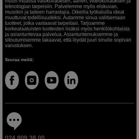
muun muassa valokuvauksen, äänen, videokuvauksen ja
teknologian tarpeisiin. Palvelemme myös elokuvan,
musiikin ja taiteen harrastajia. Oikeilla työkaluilla ideat
muuttuvat todellisuudeksi. Autamme sinua valitsemaan
tuotteet, jotka vastaavat tarpeitasi. Tarjoamme
korkealaatuisten tuotteiden lisäksi myös henkilökohtaista
ja asiantuntevaa palvelua. Asiantuntemuksemme ja
sitoutumisemme takaavat, että löydät juuri sinulle sopivan
varustuksen.
Seuraa meitä:
024 809 38 00