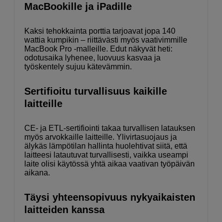
MacBookille ja iPadille
Kaksi tehokkainta porttia tarjoavat jopa 140
wattia kumpikin – riittävästi myös vaativimmille
MacBook Pro -malleille. Edut näkyvät heti:
odotusaika lyhenee, luovuus kasvaa ja
työskentely sujuu kätevämmin.
Sertifioitu turvallisuus kaikille
laitteille
CE- ja ETL-sertifiointi takaa turvallisen latauksen
myös arvokkaille laitteille. Ylivirtasuojaus ja
älykäs lämpötilan hallinta huolehtivat siitä, että
laitteesi latautuvat turvallisesti, vaikka useampi
laite olisi käytössä yhtä aikaa vaativan työpäivän
aikana.
Täysi yhteensopivuus nykyaikaisten
laitteiden kanssa