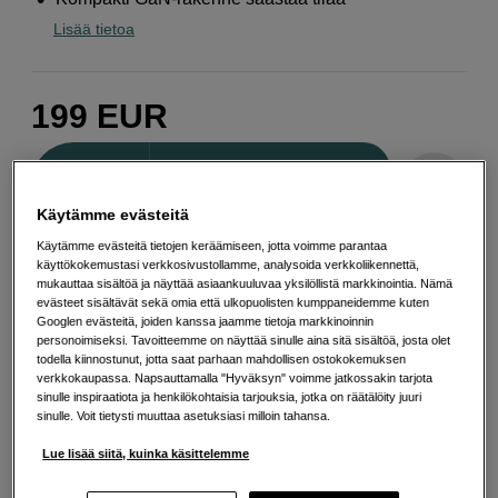
Lisää tietoa
199
EUR
Määrä
Lisää ostoskoriin
Käytämme evästeitä
Käytämme evästeitä tietojen keräämiseen, jotta voimme parantaa
Maksa Svea-erämaksulla
käyttökokemustasi verkkosivustollamme, analysoida verkkoliikennettä,
mukauttaa sisältöä ja näyttää asiaankuuluvaa yksilöllistä markkinointia. Nämä
Esimerkki: 36 kk, 7 EUR/kk, yhteensä 257 EUR, todellinen vuosikorko
evästeet sisältävät sekä omia että ulkopuolisten kumppaneidemme kuten
19,07 %
Googlen evästeitä, joiden kanssa jaamme tietoja markkinoinnin
Avausmaksu 5 EUR, laskutusmaksu 0 EUR/kk lisäksi
personoimiseksi. Tavoitteemme on näyttää sinulle aina sitä sisältöä, josta olet
todella kiinnostunut, jotta saat parhaan mahdollisen ostokokemuksen
Lainaaminen maksaa!
Jos et pysty maksamaan velkaa ajoissa, saatat
verkkokaupassa. Napsauttamalla "Hyväksyn" voimme jatkossakin tarjota
saada maksuhäiriömerkinnän. Se voi vaikeuttaa asunnon vuokraamista,
sinulle inspiraatiota ja henkilökohtaisia tarjouksia, jotka on räätälöity juuri
liittymien tekemistä ja uusien lainojen saamista. Apua saat kuntasi talous- ja
sinulle. Voit tietysti muuttaa asetuksiasi milloin tahansa.
velkaneuvonnasta. Yhteystiedot löydät sivulta
kkv.fi (avautuu uuteen
välilehteen)
Lue lisää siitä, kuinka käsittelemme