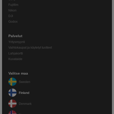
Fujifilm
Nikon
DJI
Godox
Palvelut
Yritysmyynti
Vaihtokaupat ja käytetyt tuotteet
Lahjakortti
Kuvataide
Valitse maa
Sweden
Finland
Denmark