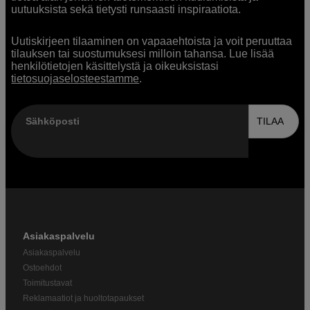
uutuuksista sekä tietysti runsaasti inspiraatiota.
Uutiskirjeen tilaaminen on vapaaehtoista ja voit peruuttaa
tilauksen tai suostumuksesi milloin tahansa. Lue lisää
henkilötietojen käsittelystä ja oikeuksistasi
tietosuojaselosteestamme
.
Sähköposti
TILAA
Asiakaspalvelu
Asiakaspalvelu
Ostoehdot
Toimitustavat
Reklamaatiot ja huoltotapaukset