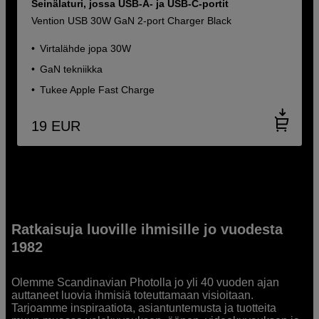
Seinälaturi, jossa USB-A- ja USB-C-portit
Vention USB 30W GaN 2-port Charger Black
Virtalähde jopa 30W
GaN tekniikka
Tukee Apple Fast Charge
19
EUR
Ratkaisuja luoville ihmisille jo vuodesta
1982
Olemme Scandinavian Photolla jo yli 40 vuoden ajan
auttaneet luovia ihmisiä toteuttamaan visioitaan.
Tarjoamme inspiraatiota, asiantuntemusta ja tuotteita