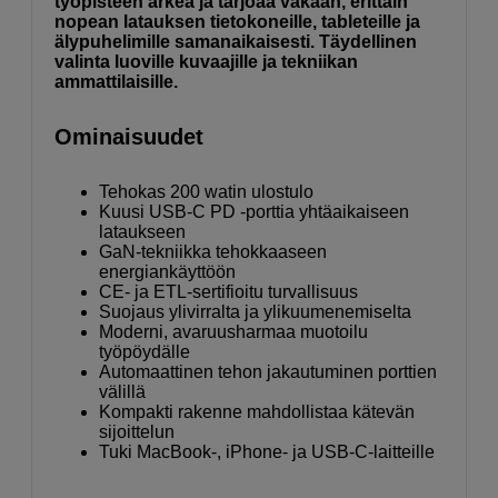
työpisteen arkea ja tarjoaa vakaan, erittäin
nopean latauksen tietokoneille, tableteille ja
älypuhelimille samanaikaisesti. Täydellinen
valinta luoville kuvaajille ja tekniikan
ammattilaisille.
Ominaisuudet
Tehokas 200 watin ulostulo
Kuusi USB-C PD -porttia yhtäaikaiseen
lataukseen
GaN-tekniikka tehokkaaseen
energiankäyttöön
CE- ja ETL-sertifioitu turvallisuus
Suojaus ylivirralta ja ylikuumenemiselta
Moderni, avaruusharmaa muotoilu
työpöydälle
Automaattinen tehon jakautuminen porttien
välillä
Kompakti rakenne mahdollistaa kätevän
sijoittelun
Tuki MacBook-, iPhone- ja USB-C-laitteille