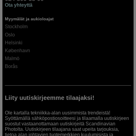
Ota yhteyttä
Myymälät ja aukioloajat
Stockholm
Oslo
Helsinki
København
Malmö
Borås
Liity uutiskirjeemme tilaajaksi!
Ole kartalla tekniikka-alan uusimmista trendeistä!
Syöttämällä sähköpostiosoitteesi ja tilaamalla uutiskirjeen
suostut vastaanottamaan uutiskirjeitä Scandinavian
Photolta. Uutiskirjeen tilaajana saat upeita tarjouksia,
tietoa alan johtavien tuotemerkkien kuulumisista ja