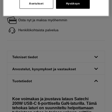
Asetukset
Hyväksyn
Ilmainen toimitus yli 200 EUR ostoksille
Osta nyt ja maksa myöhemmin
Henkilökohtaista palvelua
Tekniset tiedot
Arvostelut, kysymykset ja vastaukset
Tuotetiedot
Koe voimakas ja joustava lataus Satechi
200W USB-C 6-porttisella GaN-laturilla. Tämä
tehokas laturi on suunniteltu helpottamaan