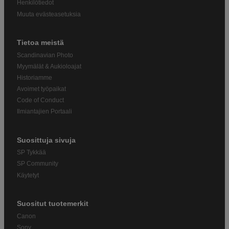
Henkilötiedot
Muuta evästeasetuksia
Tietoa meistä
Scandinavian Photo
Myymälät & Aukioloajat
Historiamme
Avoimet työpaikat
Code of Conduct
Ilmiantajien Portaali
Suosittuja sivuja
SP Tykkää
SP Community
Käytetyt
Suositut tuotemerkit
Canon
Sony