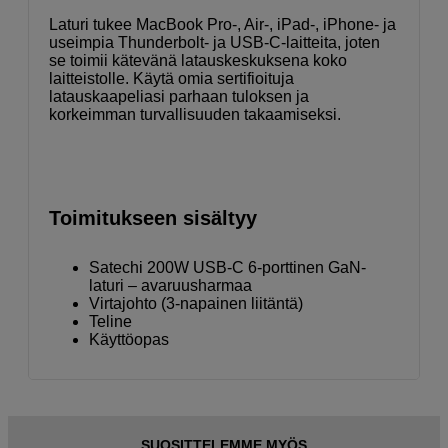
Laturi tukee MacBook Pro-, Air-, iPad-, iPhone- ja
useimpia Thunderbolt- ja USB-C-laitteita, joten
se toimii kätevänä latauskeskuksena koko
laitteistolle. Käytä omia sertifioituja
latauskaapeliasi parhaan tuloksen ja
korkeimman turvallisuuden takaamiseksi.
Toimitukseen sisältyy
Satechi 200W USB-C 6-porttinen GaN-
laturi – avaruusharmaa
Virtajohto (3-napainen liitäntä)
Teline
Käyttöopas
SUOSITTELEMME MYÖS