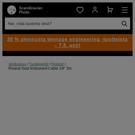
Hei, mitä tuotetta etsit?
30 % alennusta teenage engineering -tuotteista
– 7.8. asti!
Aloitussivu
Tuotemerkit
Roland
Roland Gold Instrument Cable 1/4" 3m