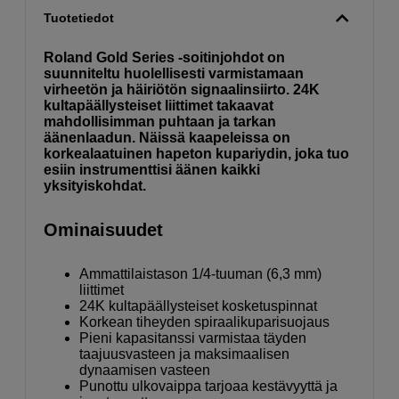
Tuotetiedot
Roland Gold Series -soitinjohdot on
suunniteltu huolellisesti varmistamaan
virheetön ja häiriötön signaalinsiirto. 24K
kultapäällysteiset liittimet takaavat
mahdollisimman puhtaan ja tarkan
äänenlaadun. Näissä kaapeleissa on
korkealaatuinen hapeton kupariydin, joka tuo
esiin instrumenttisi äänen kaikki
yksityiskohdat.
Ominaisuudet
Ammattilaistason 1/4-tuuman (6,3 mm)
liittimet
24K kultapäällysteiset kosketuspinnat
Korkean tiheyden spiraalikuparisuojaus
Pieni kapasitanssi varmistaa täyden
taajuusvasteen ja maksimaalisen
dynaamisen vasteen
Punottu ulkovaippa tarjoaa kestävyyttä ja