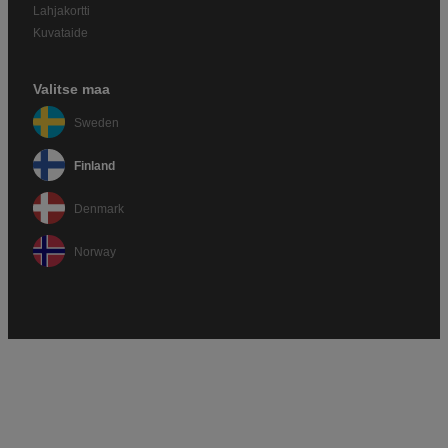
Lahjakortti
Kuvataide
Valitse maa
Sweden
Finland
Denmark
Norway