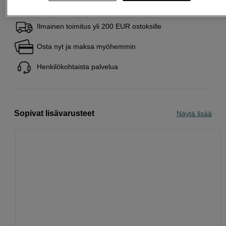
Ilmainen toimitus yli 200 EUR ostoksille
Osta nyt ja maksa myöhemmin
Henkilökohtaista palvelua
Sopivat lisävarusteet
Näytä lisää