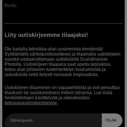
Borås
Liity uutiskirjeemme tilaajaksi!
Ole kartalla tekniikka-alan uusimmista trendeistä!
Syöttämällä sähköpostiosoitteesi ja tilaamalla uutiskirjeen
suostut vastaanottamaan uutiskirjeitä Scandinavian
Photolta. Uutiskirjeen tilaajana saat upeita tarjouksia,
tietoa alan johtavien tuotemerkkien kuulumisista ja
uutuuksista sekä tietysti runsaasti inspiraatiota.
Uutiskirjeen tilaaminen on vapaaehtoista ja voit peruuttaa
tilauksen tai suostumuksesi milloin tahansa. Lue lisää
henkilötietojen käsittelystä ja oikeuksistasi
tietosuojaselosteestamme
.
Sähköposti
TILAA