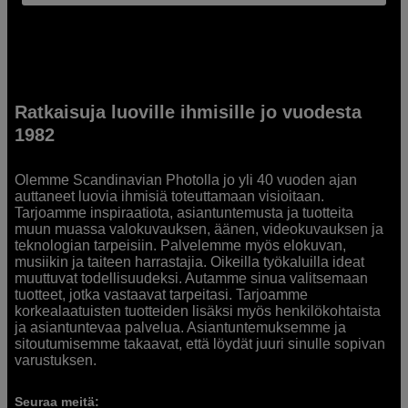
Ratkaisuja luoville ihmisille jo vuodesta
1982
Olemme Scandinavian Photolla jo yli 40 vuoden ajan
auttaneet luovia ihmisiä toteuttamaan visioitaan.
Tarjoamme inspiraatiota, asiantuntemusta ja tuotteita
muun muassa valokuvauksen, äänen, videokuvauksen ja
teknologian tarpeisiin. Palvelemme myös elokuvan,
musiikin ja taiteen harrastajia. Oikeilla työkaluilla ideat
muuttuvat todellisuudeksi. Autamme sinua valitsemaan
tuotteet, jotka vastaavat tarpeitasi. Tarjoamme
korkealaatuisten tuotteiden lisäksi myös henkilökohtaista
ja asiantuntevaa palvelua. Asiantuntemuksemme ja
sitoutumisemme takaavat, että löydät juuri sinulle sopivan
varustuksen.
Seuraa meitä: