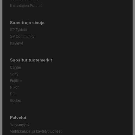
Ilmiantajien Portaali
Suosittuja sivuja
SP Tykkää
SP Community
Käytetyt
Suositut tuotemerkit
Canon
Sony
Fujifilm
Nikon
DJI
Godox
Palvelut
Yritysmyynti
Vaihtokaupat ja käytetyt tuotteet