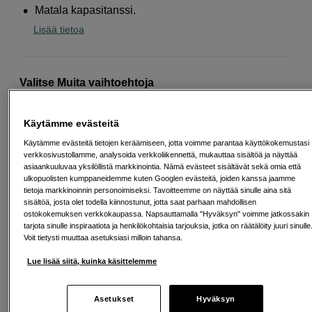
Matala kapasitanssi.
Lisää tietoa
Valitse Muita vaihtoehtoja
Käytämme evästeitä
Käytämme evästeitä tietojen keräämiseen, jotta voimme parantaa käyttökokemustasi
verkkosivustollamme, analysoida verkkoliikennettä, mukauttaa sisältöä ja näyttää
1,5m
3m
6m
asiaankuuluvaa yksilöllistä markkinointia. Nämä evästeet sisältävät sekä omia että
ulkopuolisten kumppaneidemme kuten Googlen evästeitä, joiden kanssa jaamme
tietoja markkinoinnin personoimiseksi. Tavoitteemme on näyttää sinulle aina sitä
sisältöä, josta olet todella kiinnostunut, jotta saat parhaan mahdollisen
25
EUR
ostokokemuksen verkkokaupassa. Napsauttamalla "Hyväksyn" voimme jatkossakin
tarjota sinulle inspiraatiota ja henkilökohtaisia tarjouksia, jotka on räätälöity juuri sinulle
Maksa heti tai jaa useampaan osamaksuun
Lue lisää
Voit tietysti muuttaa asetuksiasi milloin tahansa.
Määrä
Lisää ostoskoriin
Lue lisää siitä, kuinka käsittelemme
Asetukset
Hyväksyn