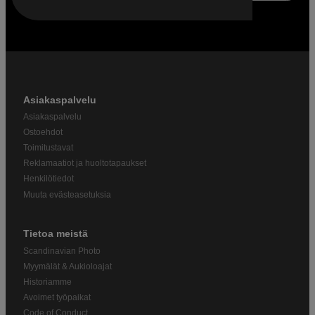
Asiakaspalvelu
Asiakaspalvelu
Ostoehdot
Toimitustavat
Reklamaatiot ja huoltotapaukset
Henkilötiedot
Muuta evästeasetuksia
Tietoa meistä
Scandinavian Photo
Myymälät & Aukioloajat
Historiamme
Avoimet työpaikat
Code of Conduct