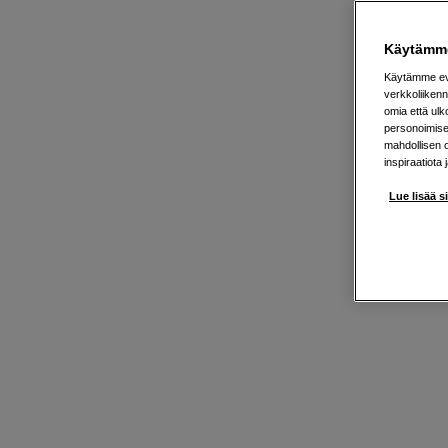
Käytämme
Käytämme evä
verkkoliikenn
omia että ul
personoimisek
mahdollisen 
inspiraatiota 
Lue lisää s