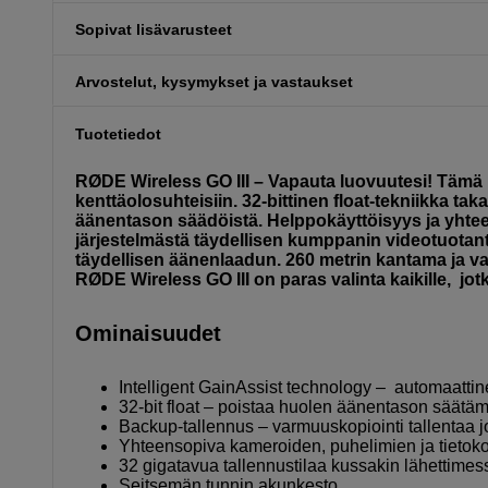
Sopivat lisävarusteet
Arvostelut, kysymykset ja vastaukset
Tuotetiedot
RØDE Wireless GO III – Vapauta luovuutesi! Tämä l
kenttäolosuhteisiin. 32-bittinen float-tekniikka t
äänentason säädöistä. Helppokäyttöisyys ja yhteen
järjestelmästä täydellisen kumppanin videotuotant
täydellisen äänenlaadun. 260 metrin kantama ja va
RØDE Wireless GO III on paras valinta kaikille, jot
Ominaisuudet
Intelligent GainAssist technology – automaatti
32-bit float – poistaa huolen äänentason säätäm
Backup-tallennus – varmuuskopiointi tallentaa j
Yhteensopiva kameroiden, puhelimien ja tieto
32 gigatavua tallennustilaa kussakin lähettimes
Seitsemän tunnin akunkesto