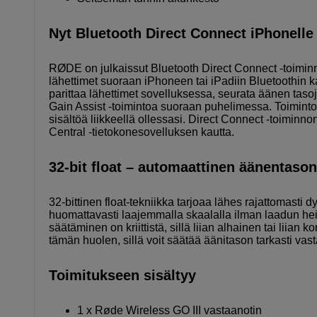
Nyt Bluetooth Direct Connect iPhonelle 
RØDE on julkaissut Bluetooth Direct Connect -toiminn
lähettimet suoraan iPhoneen tai iPadiin Bluetoothin 
parittaa lähettimet sovelluksessa, seurata äänen tasoja 
Gain Assist -toimintoa suoraan puhelimessa. Toimint
sisältöä liikkeellä ollessasi. Direct Connect -toiminno
Central -tietokonesovelluksen kautta.
32-bit float – automaattinen äänentason
32-bittinen float-tekniikka tarjoaa lähes rajattomas
huomattavasti laajemmalla skaalalla ilman laadun h
säätäminen on kriittistä, sillä liian alhainen tai liian 
tämän huolen, sillä voit säätää äänitason tarkasti vast
Toimitukseen sisältyy
1 x Røde Wireless GO III vastaanotin