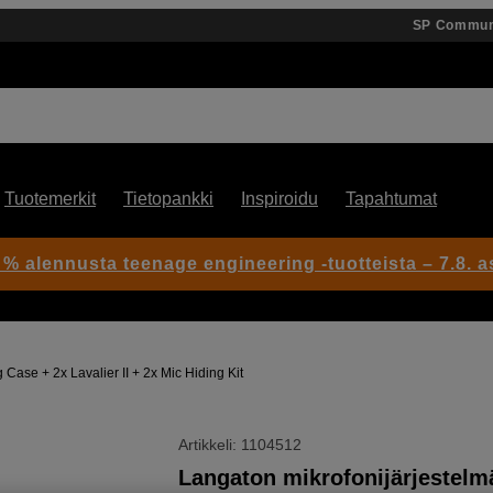
SP Commun
Tuotemerkit
Tietopankki
Inspiroidu
Tapahtumat
 % alennusta teenage engineering -tuotteista – 7.8. as
ase + 2x Lavalier II + 2x Mic Hiding Kit
Artikkeli: 1104512
Langaton mikrofonijärjestelm