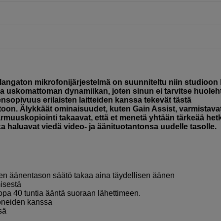
angaton mikrofonijärjestelmä on suunniteltu niin studioon
akaa uskomattoman dynamiikan, joten sinun ei tarvitse huoleh
sopivuus erilaisten laitteiden kanssa tekevät tästä
oon. Älykkäät ominaisuudet, kuten Gain Assist, varmistava
rmuuskopiointi takaavat, että et menetä yhtään tärkeää het
ka haluavat viedä video- ja äänituotantonsa uudelle tasolle.
nen äänentason säätö takaa aina täydellisen äänen
isestä
opa 40 tuntia ääntä suoraan lähettimeen.
koneiden kanssa
sä