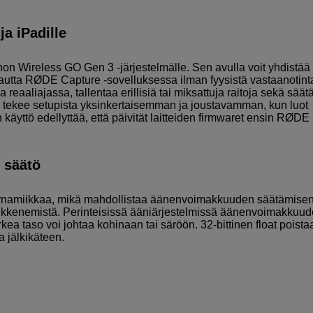
ja iPadille
on Wireless GO Gen 3 -järjestelmälle. Sen avulla voit yhdistää
kautta RØDE Capture -sovelluksessa ilman fyysistä vastaanotinta
reaaliajassa, tallentaa erillisiä tai miksattuja raitoja sekä säät
o tekee setupista yksinkertaisemman ja joustavamman, kun luot
n käyttö edellyttää, että päivität laitteiden firmwaret ensin RØDE
 säätö
ti dynamiikkaa, mikä mahdollistaa äänenvoimakkuuden säätämise
eikkenemistä. Perinteisissä ääniärjestelmissä äänenvoimakkuu
korkea taso voi johtaa kohinaan tai säröön. 32-bittinen float poista
a jälkikäteen.