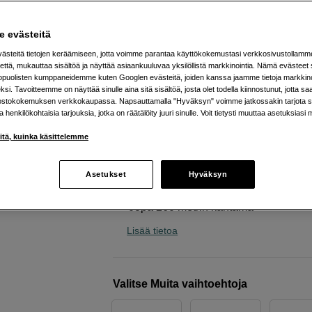
kotelolla, nappimikrofonilla ja
lisävarusteilla
 evästeitä
Røde
Wireless GO (3rd Gen) + Charging Ca
steitä tietojen keräämiseen, jotta voimme parantaa käyttökokemustasi verkkosivustollamm
Lavalier II + 2x Mic Hiding Kit
että, mukauttaa sisältöä ja näyttää asiaankuuluvaa yksilöllistä markkinointia. Nämä evästeet 
kopuolisten kumppaneidemme kuten Googlen evästeitä, joiden kanssa jaamme tietoja markkin
si. Tavoitteemme on näyttää sinulle aina sitä sisältöä, josta olet todella kiinnostunut, jotta s
ostokokemuksen verkkokaupassa. Napsauttamalla "Hyväksyn" voimme jatkossakin tarjota si
Verkkokauppa
:
Varastossa
ja henkilökohtaisia tarjouksia, jotka on räätälöity juuri sinulle. Voit tietysti muuttaa asetuksiasi 
Helsingin myymälä
:
Varastotilanne
iitä, kuinka käsittelemme
32-bit float -tallennus
Asetukset
Hyväksyn
Sopii tietokoneille ja kameroille
Jopa 260 metrin kantama
Lisää tietoa
Valitse Muita vaihtoehtoja