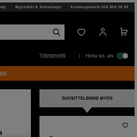
ity
Myymälät & Aukioloajat
Asiakaspalvelu
024 809 38 00
Yritysmyynti
Hinta sis. alv
ti!
SUOSITTELEMME MYÖS
ä