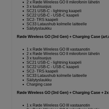
2 x Røde Wireless GO II mikrofonin lähetin
3 x tuulisuojus
SC21 USB-C - lightning kaapeli
SC22 USB-C - USB-C kaapeli
SC2- TRS kaapeli
SC33 Lataushub kolmelle laitteelle
Säilytyslaukku
Røde Wireless GO (3rd Gen) + Charging Case (art.
1 x Røde Wireless GO III vastaanotin
2 x Røde Wireless GO II mikrofonin lähetin
3 x tuulisuojus
SC21 USB-C - lightning kaapeli
SC22 USB-C - USB-C kaapeli
SC2- TRS kaapeli
SC33 Lataushub kolmelle laitteelle
Säilytyslaukku
Charging case
Røde Wireless GO (3rd Gen) + Charging Case + 2x´La
1 x Røde Wireless GO III vastaanotin