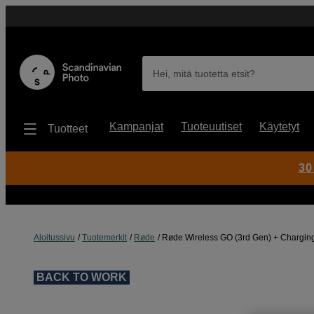
Hei, mitä tuotetta etsit?
Kampanjat
Tuoteuutiset
Käytetyt
Tuotteet
30
Aloitussivu
Tuotemerkit
Røde
Røde Wireless GO (3rd Gen) + Charging C
BACK TO WORK