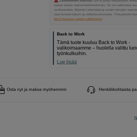
Lainaaminen maksaa!
Jos et pysty maksamaan velkaa
saatat saada maksuhäiriömerkinnän. Se voi vaikeuttaa a
vuokraamista, liittymien tekemistä ja uusien lainojen saami
saat kuntasi talous- ja velkaneuvonnasta. Yhteystiedot löyd
kkv.fi (avautuu uuteen välilehteen)
Back to Work
Tämä tuote kuuluu Back to Work -
valikoimaamme – huolella valittu luov
työnkulkuihin.
Lue lisää
Osta nyt ja maksa myöhemmin
Henkilökohtaista pa
N