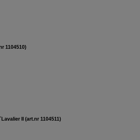
nr 1104510)
valier II (art.nr 1104511)