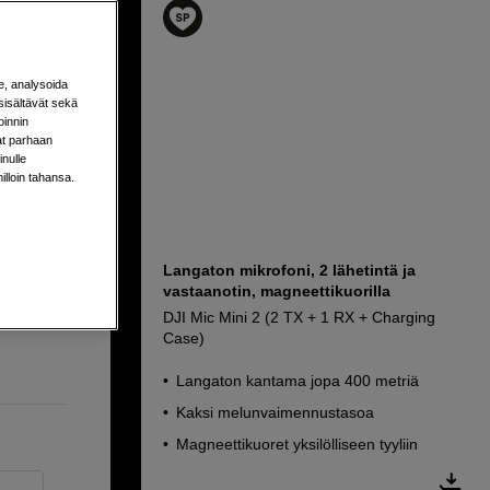
se + 2x
e, analysoida
sisältävät sekä
oinnin
aat parhaan
nulle
milloin tahansa.
Langaton mikrofoni, 2 lähetintä ja
vastaanotin, magneettikuorilla
DJI Mic Mini 2 (2 TX + 1 RX + Charging
Case)
Langaton kantama jopa 400 metriä
Kaksi melunvaimennustasoa
Magneettikuoret yksilölliseen tyyliin