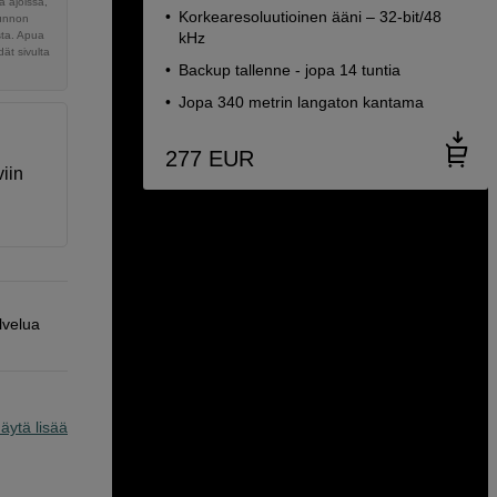
 ajoissa,
Korkearesoluutioinen ääni – 32-bit/48
sunnon
sta. Apua
kHz
ät sivulta
Backup tallenne - jopa 14 tuntia
Jopa 340 metrin langaton kantama
277
EUR
iin
lvelua
äytä lisää