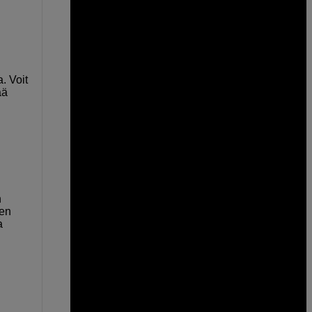
. Voit
ää
n
den
a