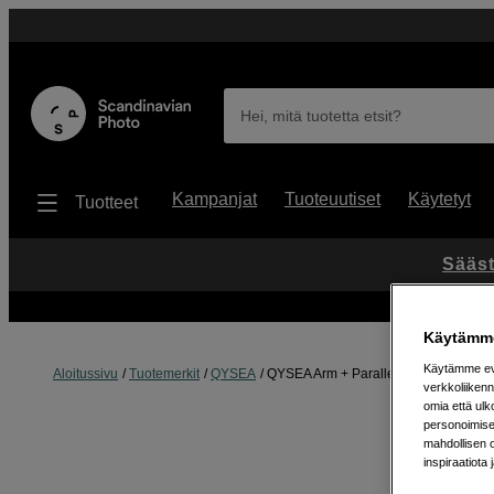
Hei, mitä tuotetta etsit?
Kampanjat
Tuoteuutiset
Käytetyt
Tuotteet
Sääst
Käytämme
Käytämme evä
Aloitussivu
Tuotemerkit
QYSEA
QYSEA Arm + Paraller griper to V-EV
verkkoliikenn
omia että ul
personoimisek
mahdollisen 
inspiraatiota 