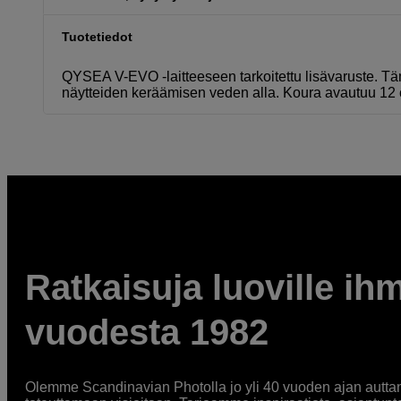
Tuotetiedot
QYSEA V-EVO -laitteeseen tarkoitettu lisävaruste. Tä
näytteiden keräämisen veden alla. Koura avautuu 12 c
Ratkaisuja luoville ihm
vuodesta 1982
Olemme Scandinavian Photolla jo yli 40 vuoden ajan auttan