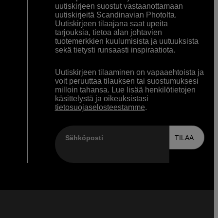
uutiskirjeen suostut vastaanottamaan
uutiskirjeitä Scandinavian Photolta.
Uutiskirjeen tilaajana saat upeita
tarjouksia, tietoa alan johtavien
tuotemerkkien kuulumisista ja uutuuksista
sekä tietysti runsaasti inspiraatiota.
Uutiskirjeen tilaaminen on vapaaehtoista ja
voit peruuttaa tilauksen tai suostumuksesi
milloin tahansa. Lue lisää henkilötietojen
käsittelystä ja oikeuksistasi
tietosuojaselosteestamme
.
Sähköposti
TILAA