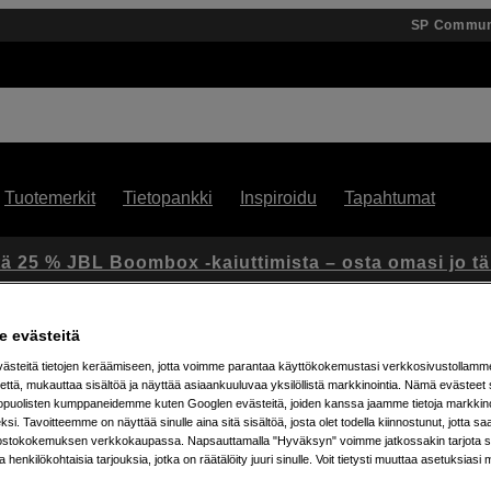
SP Commun
Tuotemerkit
Tietopankki
Inspiroidu
Tapahtumat
ä 25 % JBL Boombox -kaiuttimista – osta omasi jo t
 evästeitä
steitä tietojen keräämiseen, jotta voimme parantaa käyttökokemustasi verkkosivustollamm
O
että, mukauttaa sisältöä ja näyttää asiaankuuluvaa yksilöllistä markkinointia. Nämä evästeet 
kopuolisten kumppaneidemme kuten Googlen evästeitä, joiden kanssa jaamme tietoja markkin
si. Tavoitteemme on näyttää sinulle aina sitä sisältöä, josta olet todella kiinnostunut, jotta s
ostokokemuksen verkkokaupassa. Napsauttamalla "Hyväksyn" voimme jatkossakin tarjota si
Artikkeli: 1061071
ja henkilökohtaisia tarjouksia, jotka on räätälöity juuri sinulle. Voit tietysti muuttaa asetuksiasi 
Joustava ja edistynyt tartunt