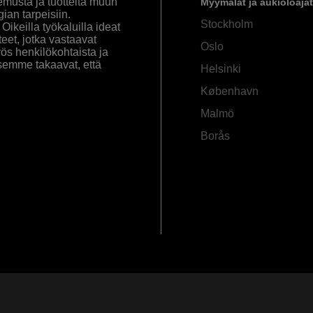
emusta ja tuotteita muun
Myymälät ja aukioloajat
an tarpeisiin.
Stockholm
ikeilla työkaluilla ideat
eet, jotka vastaavat
Oslo
yös henkilökohtaista ja
semme takaavat, että
Helsinki
København
Malmö
Borås