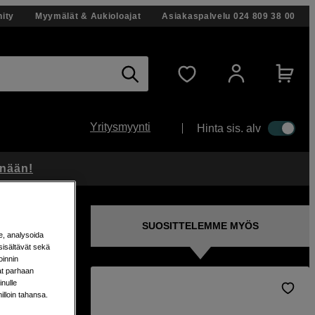
ity
Myymälät & Aukioloajat
Asiakaspalvelu
024 809 38 00
Yritysmyynti
Hinta sis. alv
änään!
SUOSITTELEMME MYÖS
e, analysoida
sisältävät sekä
oinnin
aat parhaan
nulle
milloin tahansa.
akoura