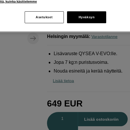
iitä, kuinka käsittelemme
QYSEA
Arm + Paraller griper to V-EVO
Asetukset
Hyväksyn
Verkkokauppa
:
Arvioitu toimitusaika 1
arkipäivää tilauksesta
Helsingin myymälä
:
Varastotilanne
Lisävaruste QYSEA V-EVO:lle.
Jopa 7 kg:n puristusvoima.
Nouda esineitä ja kerää näytteitä.
Lisää tietoa
649
EUR
Määrä
Lisää ostoskoriin