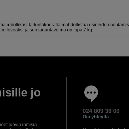
mä robottikäsi tartuntakouralla mahdollistaa esineiden noutamis
m leveäksi ja sen tartuntavoima on jopa 7 kg.
isille jo
024 809 38 00
Ota yhteyttä
eet luovia ihmisiä