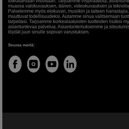
toteuttamaan visioitaan. Tarjoamme inspiraatiota, asiantunt
muassa valokuvauksen, äänen, videokuvauksen ja teknologi
Palvelemme myös elokuvan, musiikin ja taiteen harrastajia. O
muuttuvat todellisuudeksi. Autamme sinua valitsemaan tuott
tarpeitasi. Tarjoamme korkealaatuisten tuotteiden lisäksi m
asiantuntevaa palvelua. Asiantuntemuksemme ja sitoutumi
löydät juuri sinulle sopivan varustuksen.
Seuraa meitä: