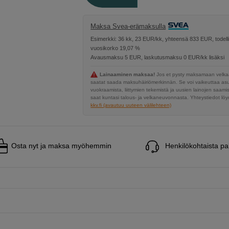
Maksa Svea-erämaksulla
Esimerkki: 36 kk, 23 EUR/kk, yhteensä 833 EUR, todell
vuosikorko 19,07 %
Avausmaksu 5 EUR, laskutusmaksu 0 EUR/kk lisäksi
Lainaaminen maksaa!
Jos et pysty maksamaan velkaa
saatat saada maksuhäiriömerkinnän. Se voi vaikeuttaa a
vuokraamista, liittymien tekemistä ja uusien lainojen saami
saat kuntasi talous- ja velkaneuvonnasta. Yhteystiedot löyd
kkv.fi (avautuu uuteen välilehteen)
Osta nyt ja maksa myöhemmin
Henkilökohtaista pa