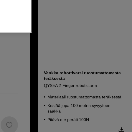
0-20
Vankka robottivarsi ruostumattomasta
teräksestä
QYSEA 2-Finger robotic arm
Materiaali ruostumattomasta teräksestä
Kestää jopa 100 metrin syvyyteen
saakka
Pitävä ote peräti 100N