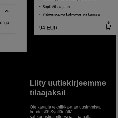
Sopii V6-sarjaan
Yhteensopiva kahvavarren kanssa
en ja
94
EUR
Liity uutiskirjeemme
tilaajaksi!
Ole kartalla tekniikka-alan uusimmista
trendeistä! Syöttämällä
sähköpostiosoitteesi ja tilaamalla