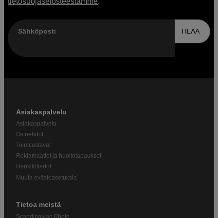
tietosuojaselosteestamme
.
Sähköposti
TILAA
Asiakaspalvelu
Asiakaspalvelu
Ostoehdot
Toimitustavat
Reklamaatiot ja huoltotapaukset
Henkilötiedot
Muuta evästeasetuksia
Tietoa meistä
Scandinavian Photo