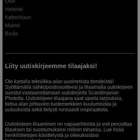
Oslo
Helsinki
København
Malmö
Borås
Liity uutiskirjeemme tilaajaksi!
Ole kartalla tekniikka-alan uusimmista trendeistä!
Syöttämällä sähköpostiosoitteesi ja tilaamalla uutiskirjeen
suostut vastaanottamaan uutiskirjeitä Scandinavian
Photolta. Uutiskirjeen tilaajana saat upeita tarjouksia,
tietoa alan johtavien tuotemerkkien kuulumisista ja
uutuuksista sekä tietysti runsaasti inspiraatiota.
Uutiskirjeen tilaaminen on vapaaehtoista ja voit peruuttaa
tilauksen tai suostumuksesi milloin tahansa. Lue lisää
henkilötietojen käsittelystä ja oikeuksistasi