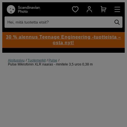
Hei, mitä tuotetta etsit?
30 % alennus Teenage Engineering -tuotteista –
osta nyt!
Aloitussivu
Tuotemerkit
Pulse
Pulse Mikrofonin XLR naaras - minitele 3,5 uros 0,38 m