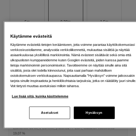
5m
0,38m
1,5m
Käytämme evästeitä
Käytämme evästeitä tietojen keräämiseen, jotta voimme parantaa käyttökokemustasi
verkkosivustollamme, analysoida verkkoliikennettä, mukauttaa sisältöä ja näyttää
asiaankuuluvaa yksilöllistä markkinointia. Nämä evästeet sisältävät sekä omia että
3m
ulkopuolisten kumppaneidemme kuten Googlen evästeitä, joiden kanssa jaamme
tietoja markkinoinnin personoimiseksi. Tavoitteemme on näyttää sinulle aina sitä
sisältöä, josta olet todella kiinnostunut, jotta saat parhaan mahdollisen
ostokokemuksen verkkokaupassa. Napsauttamalla "Hyväksyn" voimme jatkossakin
67
EUR
tarjota sinulle inspiraatiota ja henkilökohtaisia tarjouksia, jotka on räätälöity juuri sinulle
Voit tietysti muuttaa asetuksiasi milloin tahansa.
Määrä
Lisää ostoskoriin
Lue lisää siitä, kuinka käsittelemme
Asetukset
Hyväksyn
Maksa Svea-erämaksulla
Esimerkki: 36 kk, 2 EUR/kk, yhteensä 77 EUR, todellinen vuosikorko
19,07 %