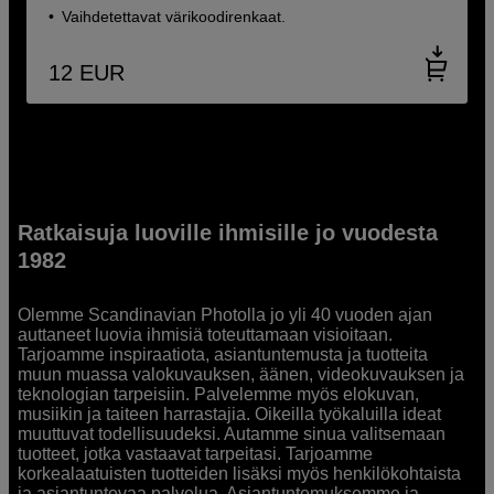
Vaihdetettavat värikoodirenkaat.
12
EUR
Ratkaisuja luoville ihmisille jo vuodesta
1982
Olemme Scandinavian Photolla jo yli 40 vuoden ajan
auttaneet luovia ihmisiä toteuttamaan visioitaan.
Tarjoamme inspiraatiota, asiantuntemusta ja tuotteita
muun muassa valokuvauksen, äänen, videokuvauksen ja
teknologian tarpeisiin. Palvelemme myös elokuvan,
musiikin ja taiteen harrastajia. Oikeilla työkaluilla ideat
muuttuvat todellisuudeksi. Autamme sinua valitsemaan
tuotteet, jotka vastaavat tarpeitasi. Tarjoamme
korkealaatuisten tuotteiden lisäksi myös henkilökohtaista
ja asiantuntevaa palvelua. Asiantuntemuksemme ja