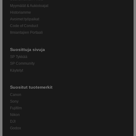
Myymälät & Aukioloajat
Historiamme
Avoimet työpaikat
Code of Conduct
Ilmiantajien Portaali
Suosittuja sivuja
SP Tykkää
SP Community
Käytetyt
Suositut tuotemerkit
Canon
Sony
Fujifilm
Nikon
DJI
Godox