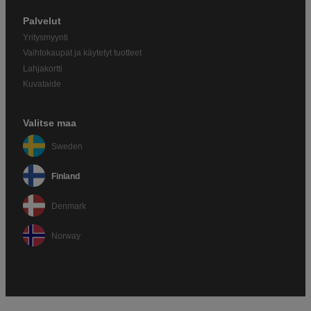
Palvelut
Yritysmyynti
Vaihtokaupat ja käytetyt tuotteet
Lahjakortti
Kuvataide
Valitse maa
Sweden
Finland
Denmark
Norway