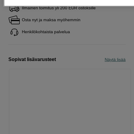
Ilmainen toimitus yli 200 EUR ostoksille
Osta nyt ja maksa myöhemmin
Henkilökohtaista palvelua
Sopivat lisävarusteet
Näytä lisää