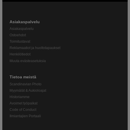
Asiakaspalvelu
Asiakaspalvelu
Ostoehdot
Toimitustavat
Reklamaatiot ja huoltotapaukset
Henkilötiedot
Muuta evästeasetuksia
Tietoa meistä
Scandinavian Photo
Myymälät & Aukioloajat
Historiamme
Avoimet työpaikat
Code of Conduct
Ilmiantajien Portaali