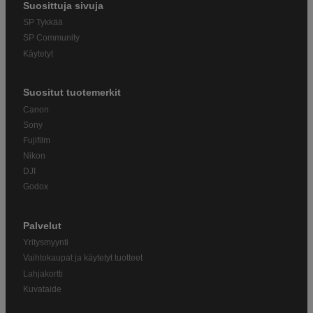
Suosittuja sivuja
SP Tykkää
SP Community
Käytetyt
Suositut tuotemerkit
Canon
Sony
Fujifilm
Nikon
DJI
Godox
Palvelut
Yritysmyynti
Vaihtokaupat ja käytetyt tuotteet
Lahjakortti
Kuvataide