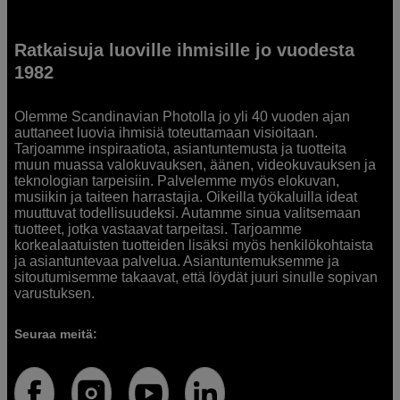
Ratkaisuja luoville ihmisille jo vuodesta
1982
Olemme Scandinavian Photolla jo yli 40 vuoden ajan
auttaneet luovia ihmisiä toteuttamaan visioitaan.
Tarjoamme inspiraatiota, asiantuntemusta ja tuotteita
muun muassa valokuvauksen, äänen, videokuvauksen ja
teknologian tarpeisiin. Palvelemme myös elokuvan,
musiikin ja taiteen harrastajia. Oikeilla työkaluilla ideat
muuttuvat todellisuudeksi. Autamme sinua valitsemaan
tuotteet, jotka vastaavat tarpeitasi. Tarjoamme
korkealaatuisten tuotteiden lisäksi myös henkilökohtaista
ja asiantuntevaa palvelua. Asiantuntemuksemme ja
sitoutumisemme takaavat, että löydät juuri sinulle sopivan
varustuksen.
Seuraa meitä: