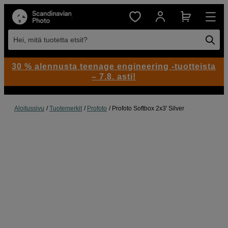
Hei, mitä tuotetta etsit?
30 % alennusta teenage engineering -tuotteista
– 7.8. asti!
Aloitussivu
Tuotemerkit
Profoto
Profoto Softbox 2x3' Silver