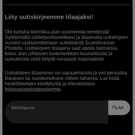
Liity uutiskirjeemme tilaajaksi!
Ole kartalla tekniikka-alan uusimmista trendeistä!
Syöttämällä sähköpostiosoitteesi ja tilaamalla uutiskirjeen
suostut vastaanottamaan uutiskirjeitä Scandinavian
Photolta. Uutiskirjeen tilaajana saat upeita tarjouksia,
tietoa alan johtavien tuotemerkkien kuulumisista ja
uutuuksista sekä tietysti runsaasti inspiraatiota.
Uutiskirjeen tilaaminen on vapaaehtoista ja voit peruuttaa
tilauksen tai suostumuksesi milloin tahansa. Lue lisää
henkilötietojen käsittelystä ja oikeuksistasi
tietosuojaselosteestamme
.
Sähköposti
TILAA