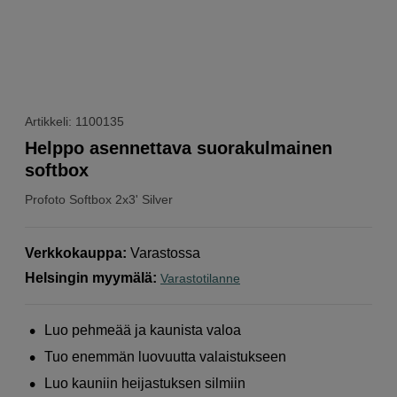
Artikkeli: 1100135
Helppo asennettava suorakulmainen
softbox
Profoto
Softbox 2x3' Silver
Verkkokauppa
:
Varastossa
Helsingin myymälä
:
Varastotilanne
Luo pehmeää ja kaunista valoa
Tuo enemmän luovuutta valaistukseen
Luo kauniin heijastuksen silmiin