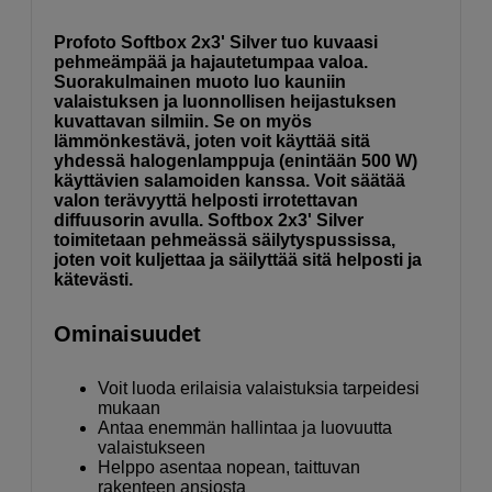
Profoto Softbox 2x3' Silver tuo kuvaasi
pehmeämpää ja hajautetumpaa valoa.
Suorakulmainen muoto luo kauniin
valaistuksen ja luonnollisen heijastuksen
kuvattavan silmiin. Se on myös
lämmönkestävä, joten voit käyttää sitä
yhdessä halogenlamppuja (enintään 500 W)
käyttävien salamoiden kanssa. Voit säätää
valon terävyyttä helposti irrotettavan
diffuusorin avulla. Softbox 2x3' Silver
toimitetaan pehmeässä säilytyspussissa,
joten voit kuljettaa ja säilyttää sitä helposti ja
kätevästi.
Ominaisuudet
Voit luoda erilaisia valaistuksia tarpeidesi
mukaan
Antaa enemmän hallintaa ja luovuutta
valaistukseen
Helppo asentaa nopean, taittuvan
rakenteen ansiosta