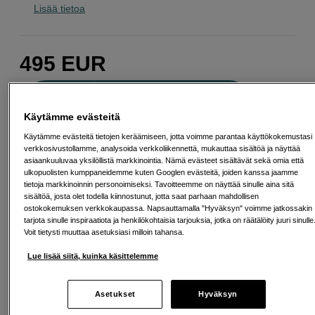
Lisää tietoa
495
EUR
Määrä
Lisää ostoskoriin
Käytämme evästeitä
Käytämme evästeitä tietojen keräämiseen, jotta voimme parantaa käyttökokemustasi
verkkosivustollamme, analysoida verkkoliikennettä, mukauttaa sisältöä ja näyttää
Maksa Svea-erämaksulla
asiaankuuluvaa yksilöllistä markkinointia. Nämä evästeet sisältävät sekä omia että
ulkopuolisten kumppaneidemme kuten Googlen evästeitä, joiden kanssa jaamme
Esimerkki: 36 kk, 18 EUR/kk, yhteensä 653 EUR, todellinen vuosikorko
tietoja markkinoinnin personoimiseksi. Tavoitteemme on näyttää sinulle aina sitä
19,07 %
sisältöä, josta olet todella kiinnostunut, jotta saat parhaan mahdollisen
Avausmaksu 5 EUR, laskutusmaksu 0 EUR/kk lisäksi
ostokokemuksen verkkokaupassa. Napsauttamalla "Hyväksyn" voimme jatkossakin
tarjota sinulle inspiraatiota ja henkilökohtaisia tarjouksia, jotka on räätälöity juuri sinulle
Lainaaminen maksaa!
Jos et pysty maksamaan velkaa ajoissa, saatat
Voit tietysti muuttaa asetuksiasi milloin tahansa.
saada maksuhäiriömerkinnän. Se voi vaikeuttaa asunnon vuokraamista,
liittymien tekemistä ja uusien lainojen saamista. Apua saat kuntasi talous- ja
velkaneuvonnasta. Yhteystiedot löydät sivulta
kkv.fi (avautuu uuteen
Lue lisää siitä, kuinka käsittelemme
välilehteen)
Asetukset
Hyväksyn