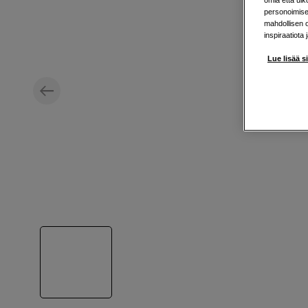
omia että ul
personoimisek
mahdollisen 
inspiraatiota 
Lue lisää s