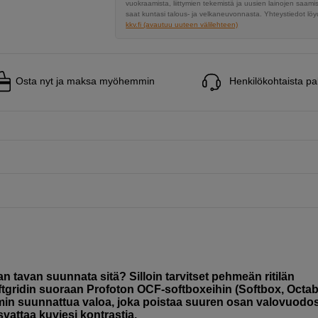
vuokraamista, liittymien tekemistä ja uusien lainojen saami
saat kuntasi talous- ja velkaneuvonnasta. Yhteystiedot löyd
kkv.fi (avautuu uuteen välilehteen)
Osta nyt ja maksa myöhemmin
Henkilökohtaista pa
tavan suunnata sitä? Silloin tarvitset pehmeän ritilän
ftgridin suoraan Profoton OCF-softboxeihin (Softbox, Octa
rkemmin suunnattua valoa, joka poistaa suuren osan valovuodos
svattaa kuviesi kontrastia.