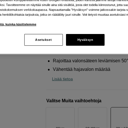
kopuolisten kumppaneidemme kuten Googlen evästeitä, joiden kanssa jaamme tietoja markkin
Profoto
OCF Softgrid 50° 1x4'
si. Tavoitteemme on näyttää sinulle aina sitä sisältöä, josta olet todella kiinnostunut, jotta s
ostokokemuksen verkkokaupassa. Napsauttamalla "Hyväksyn" voimme jatkossakin tarjota si
ja henkilökohtaisia tarjouksia, jotka on räätälöity juuri sinulle. Voit tietysti muuttaa asetuksiasi 
Verkkokauppa
:
Varastossa
iitä, kuinka käsittelemme
Helsingin myymälä
:
Varastotilanne
Asetukset
Hyväksyn
Rajoita ja suuntaa softboxisi valoa 
ritilällä.
Rajoittaa valonsäteen leviämisen 50
Vähentää hajavalon määrää
Lisää tietoa
Valitse Muita vaihtoehtoja