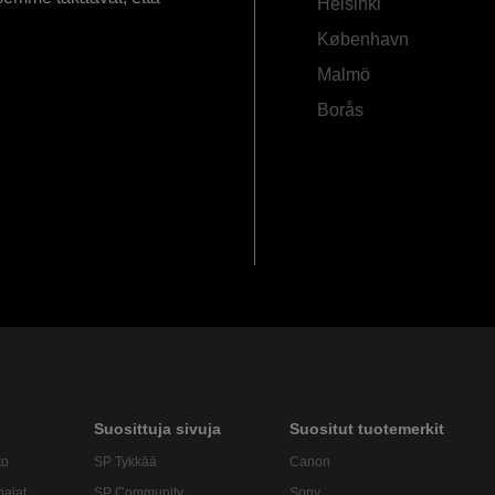
Helsinki
København
Malmö
Borås
Suosittuja sivuja
Suositut tuotemerkit
to
SP Tykkää
Canon
oajat
SP Community
Sony