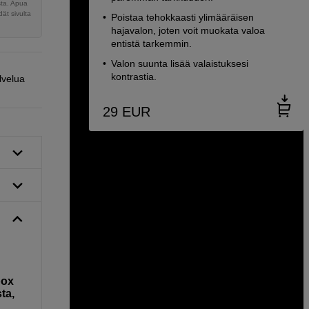
sta. Apua
ät sivulta
Poistaa tehokkaasti ylimääräisen
hajavalon, joten voit muokata valoa
entistä tarkemmin.
Valon suunta lisää valaistuksesi
kontrastia.
lvelua
29
EUR
box
ta,