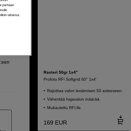
oinnin
aat parhaan
nulle
milloin tahansa.
pehmeällä
°:een
Rasteri 50gr 1x4"
Profoto RFi Softgrid 50° 1x4'
Rajoittaa valon leviämisen 50 asteeseen.
Vähentää hajavalon määrää.
Mukautettu RFi:lle.
169
EUR