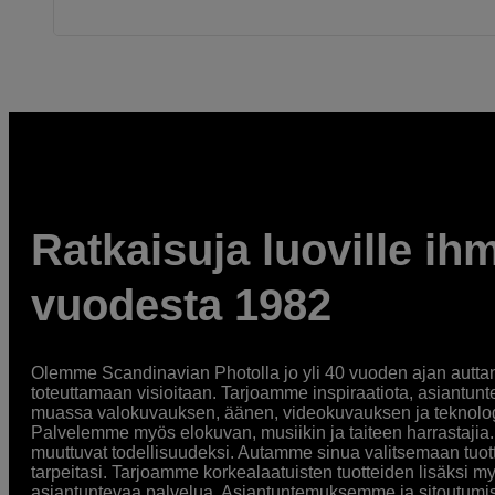
Ratkaisuja luoville ihm
vuodesta 1982
Olemme Scandinavian Photolla jo yli 40 vuoden ajan auttan
toteuttamaan visioitaan. Tarjoamme inspiraatiota, asiantunt
muassa valokuvauksen, äänen, videokuvauksen ja teknologi
Palvelemme myös elokuvan, musiikin ja taiteen harrastajia. O
muuttuvat todellisuudeksi. Autamme sinua valitsemaan tuott
tarpeitasi. Tarjoamme korkealaatuisten tuotteiden lisäksi m
asiantuntevaa palvelua. Asiantuntemuksemme ja sitoutumi