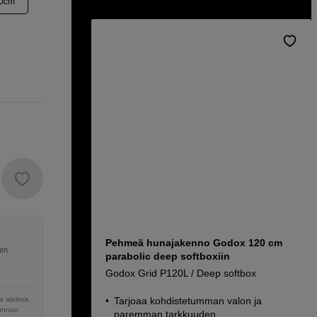
20cm
Pehmeä hunajakenno Godox 120 cm
nen
parabolic deep softboxiin
Godox Grid P120L / Deep softbox
 ajoissa,
Tarjoaa kohdistetumman valon ja
sunnon
paremman tarkkuuden.