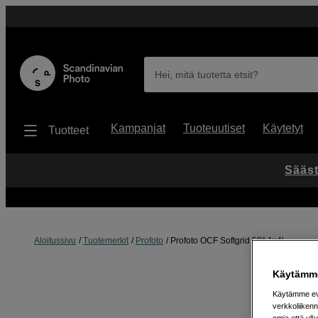
Hei, mitä tuotetta etsit?
Kampanjat
Tuoteuutiset
Käytetyt
Tuotteet
Sääst
Aloitussivu
Tuotemerkit
Profoto
Profoto OCF Softgrid 50° 1x4'
Käytämme
Käytämme evä
verkkoliikenn