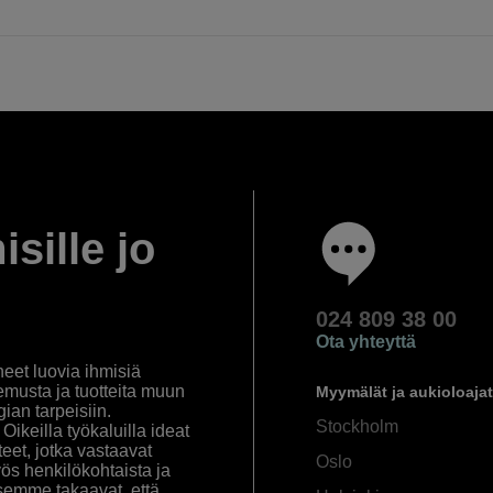
isille jo
024 809 38 00
Ota yhteyttä
eet luovia ihmisiä
emusta ja tuotteita muun
Myymälät ja aukioloajat
an tarpeisiin.
Stockholm
ikeilla työkaluilla ideat
eet, jotka vastaavat
Oslo
yös henkilökohtaista ja
semme takaavat, että