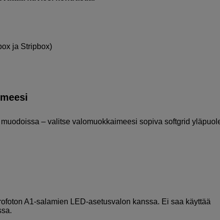
ox ja Stripbox)
imeesi
a muodoissa – valitse valomuokkaimeesi sopiva softgrid yläpuole
rofoton A1-salamien LED-asetusvalon kanssa. Ei saa käyttää
ssa.