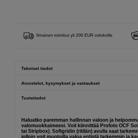
Ilmainen toimitus yli 200 EUR ostoksille
Tekniset tiedot
Arvostelut, kysymykset ja vastaukset
Tuotetiedot
Haluatko paremman hallinnan valoon ja helpomman 
valomuokkaimeesi. Voit kiinnittää Profoto OCF So
tai Stripbox). Softgridin (ritilän) avulla saat ta
jolloin voit muotoilla valoa entistä tarkemmin ja ka