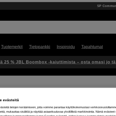
SP Commun
Tuotemerkit
Tietopankki
Inspiroidu
Tapahtumat
ä 25 % JBL Boombox -kaiuttimista – osta omasi jo t
 evästeitä
Artikkeli: 1054443
steitä tietojen keräämiseen, jotta voimme parantaa käyttökokemustasi verkkosivustollamm
OCF Softgrid 50° 1x4'
että, mukauttaa sisältöä ja näyttää asiaankuuluvaa yksilöllistä markkinointia. Nämä evästeet 