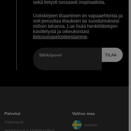
sekä tietysti runsaasti inspiraatiota.
Uutiskirjeen tilaaminen on vapaaehtoista ja
voit peruuttaa tilauksen tai suostumuksesi
milloin tahansa. Lue lisää henkilötietojen
käsittelystä ja oikeuksistasi
tietosuojaselosteestamme
.
Sähköposti
TILAA
Palvelut
Valitse maa
Yritysmyynti
Sweden
Vaihtokaupat ja käytetyt tuotteet