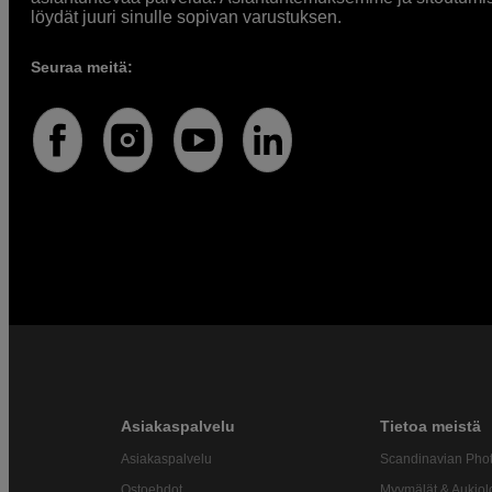
löydät juuri sinulle sopivan varustuksen.
Seuraa meitä:
Asiakaspalvelu
Tietoa meistä
Asiakaspalvelu
Scandinavian Pho
Ostoehdot
Myymälät & Aukiol