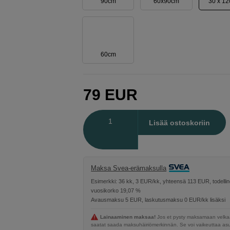
90cm
60x90cm
30 x 1
60cm
79
EUR
Määrä
Lisää ostoskoriin
Maksa Svea-erämaksulla
Esimerkki: 36 kk, 3 EUR/kk, yhteensä 113 EUR, todelli
vuosikorko 19,07 %
Avausmaksu 5 EUR, laskutusmaksu 0 EUR/kk lisäksi
Lainaaminen maksaa!
Jos et pysty maksamaan velkaa
saatat saada maksuhäiriömerkinnän. Se voi vaikeuttaa a