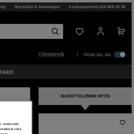
ity
Myymälät & Aukioloajat
Asiakaspalvelu
024 809 38 00
Yritysmyynti
Hinta sis. alv
änään!
SUOSITTELEMME MYÖS
e, analysoida
sisältävät sekä