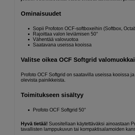
Ominaisuudet
Sopii Profoton OCF-softboxeihin (Softbox, Octab
Rajoittaa valon leviämisen 50°
Vähentää valovuotoa
Saatavana useissa kooissa
Valitse oikea OCF Softgrid valomuokka
Profoto OCF Softgrid on saatavilla useissa kooissa j
olevista painikkeista.
Toimitukseen sisältyy
Profoto OCF Softgrid 50°
Hyvä tietää!
Suositellaan käytettäväksi ainoastaan P
tavallisten lamppukuvun tai kompaktisalamoiden kan