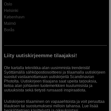
Oslo
Helsinki
København
Malmö
Borås
Liity uutiskirjeemme tilaajaksi!
Ole kartalla tekniikka-alan uusimmista trendeistä!
Syöttämällä sähköpostiosoitteesi ja tilaamalla uutiskirjeen
suostut vastaanottamaan uutiskirjeitä Scandinavian
Photolta. Uutiskirjeen tilaajana saat upeita tarjouksia,
tietoa alan johtavien tuotemerkkien kuulumisista ja
uutuuksista sekä tietysti runsaasti inspiraatiota.
Uutiskirjeen tilaaminen on vapaaehtoista ja voit peruuttaa
tilauksen tai suostumuksesi milloin tahansa. Lue lisää
henkilötietojen käsittelystä ja oikeuksistasi