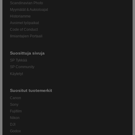
Scandinavian Photo
Myymälät & Aukioloajat
Historiamme
Avoimet työpaikat
Code of Conduct
Ilmiantajien Portaali
Suosittuja sivuja
SP Tykkää
SP Community
Käytetyt
Suositut tuotemerkit
Canon
Sony
Fujifilm
Nikon
DJI
Godox