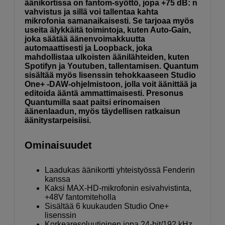
äänikortissa on fantom-syöttö, jopa +75 dB: n
vahvistus ja sillä voi tallentaa kahta
mikrofonia samanaikaisesti. Se tarjoaa myös
useita älykkäitä toimintoja, kuten Auto-Gain,
joka säätää äänenvoimakkuutta
automaattisesti ja Loopback, joka
mahdollistaa ulkoisten äänilähteiden, kuten
Spotifyn ja Youtuben, tallentamisen. Quantum
sisältää myös lisenssin tehokkaaseen Studio
One+ -DAW-ohjelmistoon, jolla voit äänittää ja
editoida ääntä ammattimaisesti. Presonus
Quantumilla saat paitsi erinomaisen
äänenlaadun, myös täydellisen ratkaisun
äänitystarpeisiisi.
Ominaisuudet
Laadukas äänikortti yhteistyössä Fenderin
kanssa
Kaksi MAX-HD-mikrofonin esivahvistinta,
+48V fantomiteholla
Sisältää 6 kuukauden Studio One+
lisenssin
Korkearesoluutioinen jopa 24-bit/192 kHz