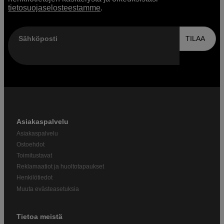
tietosuojaselosteestamme
.
Sähköposti
TILAA
Asiakaspalvelu
Asiakaspalvelu
Ostoehdot
Toimitustavat
Reklamaatiot ja huoltotapaukset
Henkilötiedot
Muuta evästeasetuksia
Tietoa meistä