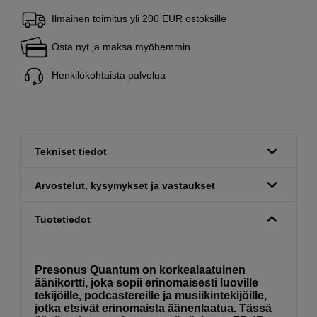
Ilmainen toimitus yli 200 EUR ostoksille
Osta nyt ja maksa myöhemmin
Henkilökohtaista palvelua
Tekniset tiedot
Arvostelut, kysymykset ja vastaukset
Tuotetiedot
Presonus Quantum on korkealaatuinen
äänikortti, joka sopii erinomaisesti luoville
tekijöille, podcastereille ja musiikintekijöille,
jotka etsivät erinomaista äänenlaatua. Tässä