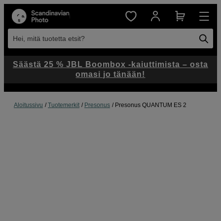
Hei, mitä tuotetta etsit?
Säästä 25 % JBL Boombox -kaiuttimista – osta
omasi jo tänään!
Aloitussivu
Tuotemerkit
Presonus
Presonus QUANTUM ES 2