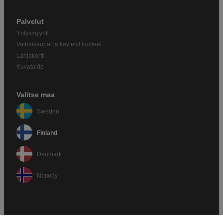
Palvelut
Yritysmyynti
Vaihtokaupat ja käytetyt tuotteet
Lahjakortti
Kuvataide
Valitse maa
Sweden
Finland
Denmark
Norway