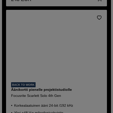
BACK TO WORK
Äänikortti pienelle projektistudiolle
Focusrite Scarlett Solo 4th Gen
Korkealaatuinen ääni 24-bit /192 kHz
Yksi +48 V:n mikrofonivahvistin