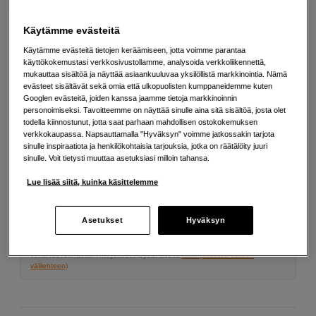
Lisää tietoa
Käytämme evästeitä
Käytämme evästeitä tietojen keräämiseen, jotta voimme parantaa
182
EUR
käyttökokemustasi verkkosivustollamme, analysoida verkkoliikennettä,
mukauttaa sisältöä ja näyttää asiaankuuluvaa yksilöllistä markkinointia. Nämä
evästeet sisältävät sekä omia että ulkopuolisten kumppaneidemme kuten
Määrä
Lisää ostoskoriin
Googlen evästeitä, joiden kanssa jaamme tietoja markkinoinnin
personoimiseksi. Tavoitteemme on näyttää sinulle aina sitä sisältöä, josta olet
todella kiinnostunut, jotta saat parhaan mahdollisen ostokokemuksen
verkkokaupassa. Napsauttamalla "Hyväksyn" voimme jatkossakin tarjota
sinulle inspiraatiota ja henkilökohtaisia tarjouksia, jotka on räätälöity juuri
Maksa Svea-erämaksulla
sinulle. Voit tietysti muuttaa asetuksiasi milloin tahansa.
Esimerkki: 36 kk, 7 EUR/kk, yhteensä 257 EUR, todellinen vuosikorko
Lue lisää siitä, kuinka käsittelemme
19,07 %
Avausmaksu 5 EUR, laskutusmaksu 0 EUR/kk lisäksi
Asetukset
Hyväksyn
Lainaaminen maksaa!
Jos et pysty maksamaan velkaa ajoissa, saatat
saada maksuhäiriömerkinnän. Se voi vaikeuttaa asunnon vuokraamista,
liittymien tekemistä ja uusien lainojen saamista. Apua saat kuntasi talous- ja
velkaneuvonnasta. Yhteystiedot löydät sivulta
kkv.fi (avautuu uuteen
välilehteen)