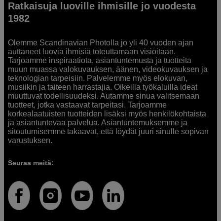
Ratkaisuja luoville ihmisille jo vuodesta
1982
Olemme Scandinavian Photolla jo yli 40 vuoden ajan
auttaneet luovia ihmisiä toteuttamaan visioitaan.
Tarjoamme inspiraatiota, asiantuntemusta ja tuotteita
muun muassa valokuvauksen, äänen, videokuvauksen ja
teknologian tarpeisiin. Palvelemme myös elokuvan,
musiikin ja taiteen harrastajia. Oikeilla työkaluilla ideat
muuttuvat todellisuudeksi. Autamme sinua valitsemaan
tuotteet, jotka vastaavat tarpeitasi. Tarjoamme
korkealaatuisten tuotteiden lisäksi myös henkilökohtaista
ja asiantuntevaa palvelua. Asiantuntemuksemme ja
sitoutumisemme takaavat, että löydät juuri sinulle sopivan
varustuksen.
Seuraa meitä: