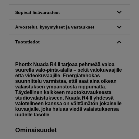
Sopivat lisävarusteet
Arvostelut, kysymykset ja vastaukset
Tuotetiedot
Phottix Nuada R4 II tarjoaa pehmeää valoa
suurella valo-pinta-alalla – sekä valokuvaajille
että videokuvaajille. Energiatehokas
suunnittelu varmistaa, että saat aina oikean
valaistuksen ympäristöstä riippumatta.
Täydellinen kaikkeen muotokuvauksesta
studiovalaistukseen. Nuada R4 II yhdessä
valotelineen kanssa on välttämätön jokaiselle
kuvaajalle, joka haluaa viedä valaistuksensa
uudelle tasolle.
Ominaisuudet