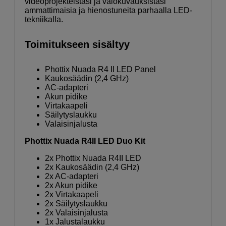
videoprojekteistasi ja valokuvauksistasi
ammattimaisia ​​ja hienostuneita parhaalla LED-
tekniikalla.
Toimitukseen sisältyy
Phottix Nuada R4 II LED Panel
Kaukosäädin (2,4 GHz)
AC-adapteri
Akun pidike
Virtakaapeli
Säilytyslaukku
Valaisinjalusta
Phottix Nuada R4II LED Duo Kit
2x Phottix Nuada R4II LED
2x Kaukosäädin (2,4 GHz)
2x AC-adapteri
2x Akun pidike
2x Virtakaapeli
2x Säilytyslaukku
2x Valaisinjalusta
1x Jalustalaukku