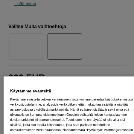
Lisää tietoa
Valitse Muita vaihtoehtoja
909
EUR
Määrä
Käytämme evästeitä
Lisää ostoskoriin
Käytämme evästeitä tietojen keräämiseen, jotta voimme parantaa käyttökokemustasi
verkkosivustollamme, analysoida verkkoliikennettä, mukauttaa sisältöä ja näyttää
asiaankuuluvaa yksilöllistä markkinointia. Nämä evästeet sisältävät sekä omia että
ulkopuolisten kumppaneidemme kuten Googlen evästeitä, joiden kanssa jaamme
Maksa Svea-erämaksulla
tietoja markkinoinnin personoimiseksi. Tavoitteemme on näyttää sinulle aina sitä
Esimerkki: 36 kk, 33 EUR/kk, yhteensä 1 193 EUR, todellinen vuosikorko
sisältöä, josta olet todella kiinnostunut, jotta saat parhaan mahdollisen
19,07 %
ostokokemuksen verkkokaupassa. Napsauttamalla "Hyväksyn" voimme jatkossakin