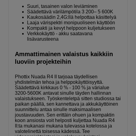
Suuri, tasainen valon leviäminen
Säädettävä värilämpötila 3 200– 5 600K
Kaukosäädin 2,4G:llä helpottaa käsittelyä
Laaja värispektri monipuoliseen käyttöön
Kompakti ja kevyt helppoon kuljetukseen
Verkkokäyttö - akku saatavana
lisävarusteena
Ammattimainen valaistus kaikkiin
luoviin projekteihin
Phottix Nuada R4 II tarjoaa täydellisen
yhdistelmän tehoa ja helppokäyttöisyyttä.
Säädettävä kirkkaus 0 % - 100 % ja värialue
3200-5600K antavat sinulle täyden hallinnan
valaistukseen. Työskenteletpä sitten studiossa tai
paikan päällä, sen kannettava ja akkukäyttöinen
suunnittelu antaa sinulle maksimaalisen
joustavuuden. Sen erittäin ohuen ja kompaktin
koon ansiosta voit helposti kuljettaa Nuada R4
II:ta mukanasi mukana tulevassa kotelossa ja
valotelinettä toisessa kädessä. Tee