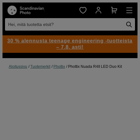
Hei, mitä tuotetta etsit?
30 % alennusta teenage engineering -tuotteista
– 7.8. asti!
Aloitussivu
Tuotemerkit
Phottix
Phottix Nuada R4II LED Duo Kit