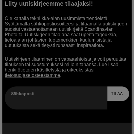
Liity uutiskirjeemme tilaajaksi!
Ole kartalla tekniikka-alan uusimmista trendeistä!
Syöttämällä sähköpostiosoitteesi ja tilaamalla uutiskirjeen
suostut vastaanottamaan uutiskirjeitä Scandinavian
Photolta. Uutiskirjeen tilaajana saat upeita tarjouksia,
tietoa alan johtavien tuotemerkkien kuulumisista ja
uutuuksista sekä tietysti runsaasti inspiraatiota.
Uutiskirjeen tilaaminen on vapaaehtoista ja voit peruuttaa
tilauksen tai suostumuksesi milloin tahansa. Lue lisää
henkilötietojen käsittelystä ja oikeuksistasi
tietosuojaselosteestamme
.
Sähköposti
TILAA