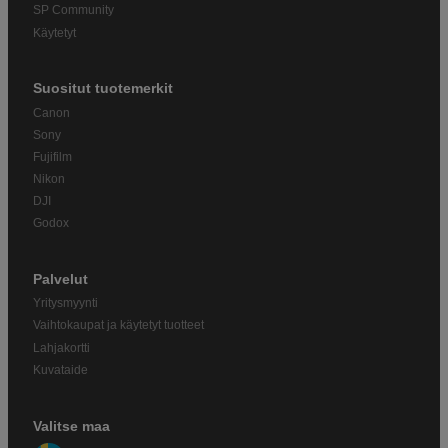
SP Community
Käytetyt
Suositut tuotemerkit
Canon
Sony
Fujifilm
Nikon
DJI
Godox
Palvelut
Yritysmyynti
Vaihtokaupat ja käytetyt tuotteet
Lahjakortti
Kuvataide
Valitse maa