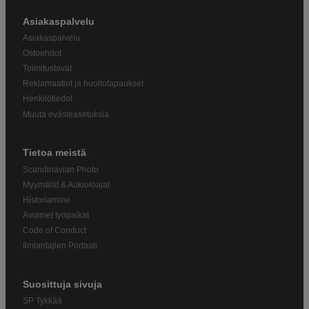
Asiakaspalvelu
Asiakaspalvelu
Ostoehdot
Toimitustavat
Reklamaatiot ja huoltotapaukset
Henkilötiedot
Muuta evästeasetuksia
Tietoa meistä
Scandinavian Photo
Myymälät & Aukioloajat
Historiamme
Avoimet työpaikat
Code of Conduct
Ilmiantajien Portaali
Suosittuja sivuja
SP Tykkää