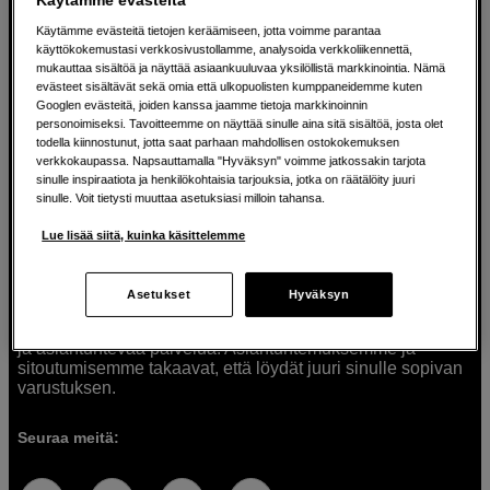
Käytämme evästeitä tietojen keräämiseen, jotta voimme parantaa
käyttökokemustasi verkkosivustollamme, analysoida verkkoliikennettä,
mukauttaa sisältöä ja näyttää asiaankuuluvaa yksilöllistä markkinointia. Nämä
Ratkaisuja luoville ihmisille jo vuodesta
evästeet sisältävät sekä omia että ulkopuolisten kumppaneidemme kuten
Googlen evästeitä, joiden kanssa jaamme tietoja markkinoinnin
1982
personoimiseksi. Tavoitteemme on näyttää sinulle aina sitä sisältöä, josta olet
todella kiinnostunut, jotta saat parhaan mahdollisen ostokokemuksen
verkkokaupassa. Napsauttamalla "Hyväksyn" voimme jatkossakin tarjota
Olemme Scandinavian Photolla jo yli 40 vuoden ajan
sinulle inspiraatiota ja henkilökohtaisia tarjouksia, jotka on räätälöity juuri
auttaneet luovia ihmisiä toteuttamaan visioitaan.
sinulle. Voit tietysti muuttaa asetuksiasi milloin tahansa.
Tarjoamme inspiraatiota, asiantuntemusta ja tuotteita
muun muassa valokuvauksen, äänen, videokuvauksen ja
Lue lisää siitä, kuinka käsittelemme
teknologian tarpeisiin. Palvelemme myös elokuvan,
musiikin ja taiteen harrastajia. Oikeilla työkaluilla ideat
muuttuvat todellisuudeksi. Autamme sinua valitsemaan
Asetukset
Hyväksyn
tuotteet, jotka vastaavat tarpeitasi. Tarjoamme
korkealaatuisten tuotteiden lisäksi myös henkilökohtaista
ja asiantuntevaa palvelua. Asiantuntemuksemme ja
sitoutumisemme takaavat, että löydät juuri sinulle sopivan
varustuksen.
Seuraa meitä: