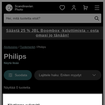
Hei, mitä tuotetta etsit?
Säästä 25 % JBL Boombox -kaiuttimista – osta
omasi jo tänään!
Aloitussivu
Tuotemerkit
Philips
Philips
Näytä lisää
Suodata
Lajittele haku
:
Eniten myydyt
Näyttää 0 tuotetta
Käytämme evästeitä