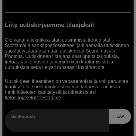
Liity uutiskirjeemme tilaajaksi!
Ole kartalla tekniikka-alan uusimmista trendeistä!
Syöttämällä sähköpostiosoitteesi ja tilaamalla uutiskirjeen
suostut vastaanottamaan uutiskirjeitä Scandinavian
Photolta. Uutiskirjeen tilaajana saat upeita tarjouksia,
tietoa alan johtavien tuotemerkkien kuulumisista ja
uutuuksista sekä tietysti runsaasti inspiraatiota.
Uutiskirjeen tilaaminen on vapaaehtoista ja voit peruuttaa
tilauksen tai suostumuksesi milloin tahansa. Lue lisää
henkilötietojen käsittelystä ja oikeuksistasi
tietosuojaselosteestamme
.
Sähköposti
TILAA