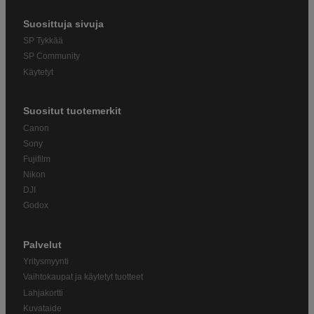
Suosittuja sivuja
SP Tykkää
SP Community
Käytetyt
Suositut tuotemerkit
Canon
Sony
Fujifilm
Nikon
DJI
Godox
Palvelut
Yritysmyynti
Vaihtokaupat ja käytetyt tuotteet
Lahjakortti
Kuvataide