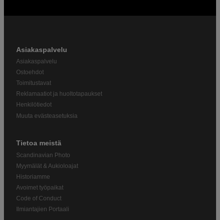
Asiakaspalvelu
Asiakaspalvelu
Ostoehdot
Toimitustavat
Reklamaatiot ja huoltotapaukset
Henkilötiedot
Muuta evästeasetuksia
Tietoa meistä
Scandinavian Photo
Myymälät & Aukioloajat
Historiamme
Avoimet työpaikat
Code of Conduct
Ilmiantajien Portaali