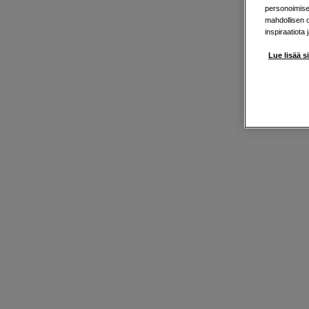
personoimisek
mahdollisen 
inspiraatiota 
Lue lisää s