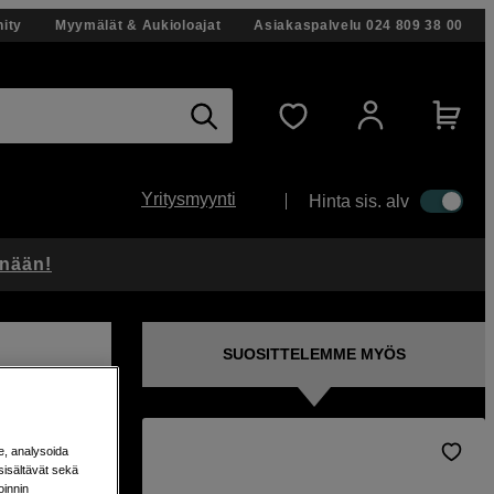
ity
Myymälät & Aukioloajat
Asiakaspalvelu
024 809 38 00
Yritysmyynti
Hinta sis. alv
änään!
SUOSITTELEMME MYÖS
e, analysoida
sisältävät sekä
oinnin