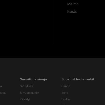
Malmö
Borås
Suosittuja sivuja
Suositut tuotemerkit
to
SP Tykkää
Canon
oajat
SP Community
Sony
Käytetyt
Fujifilm