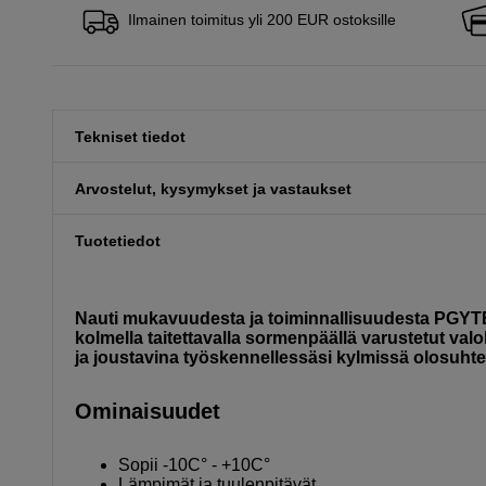
Ilmainen toimitus yli 200 EUR ostoksille
Tekniset tiedot
Arvostelut, kysymykset ja vastaukset
Tuotetiedot
Nauti mukavuudesta ja toiminnallisuudesta PGYT
kolmella taitettavalla sormenpäällä varustetut val
ja joustavina työskennellessäsi kylmissä olosuhte
Ominaisuudet
Sopii -10C° - +10C°
Lämpimät ja tuulenpitävät