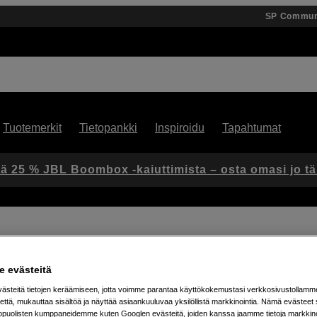
SP Commun
Tuotemerkit
Tietopankki
Inspiroidu
Tapahtumat
ä 25 % JBL Boombox -kaiuttimista – osta omasi jo t
fessional XL
 evästeitä
Artikkeli: 1101125
steitä tietojen keräämiseen, jotta voimme parantaa käyttökokemustasi verkkosivustollamm
että, mukauttaa sisältöä ja näyttää asiaankuuluvaa yksilöllistä markkinointia. Nämä evästeet 
Lämpimät valokuvaushanskat
kopuolisten kumppaneidemme kuten Googlen evästeitä, joiden kanssa jaamme tietoja markkin