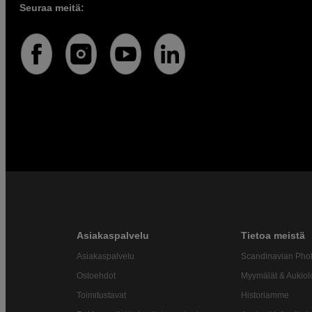
Seuraa meitä:
Asiakaspalvelu
Tietoa meistä
Asiakaspalvelu
Scandinavian Pho
Ostoehdot
Myymälät & Aukiol
Toimitustavat
Historiamme