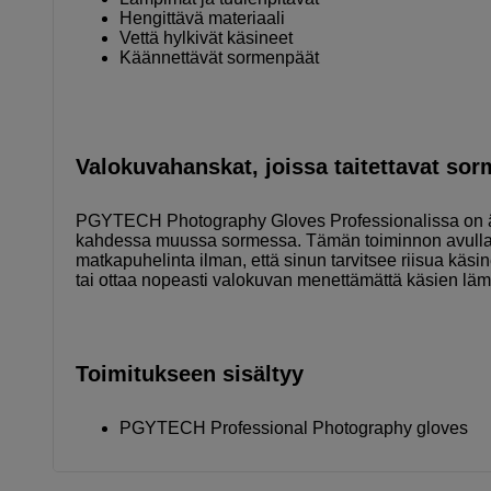
Hengittävä materiaali
Vettä hylkivät käsineet
Käännettävät sormenpäät
Valokuvahanskat, joissa taitettavat so
PGYTECH Photography Gloves Professionalissa on äly
kahdessa muussa sormessa. Tämän toiminnon avulla o
matkapuhelinta ilman, että sinun tarvitsee riisua käsi
tai ottaa nopeasti valokuvan menettämättä käsien lä
Toimitukseen sisältyy
PGYTECH Professional Photography gloves