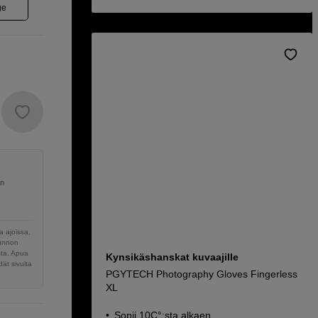
ge
en
 ajoissa,
sunnon
sta. Apua
Kynsikäshanskat kuvaajille
ät sivulta
PGYTECH Photography Gloves Fingerless
XL
Sopii 10C°:sta alkaen