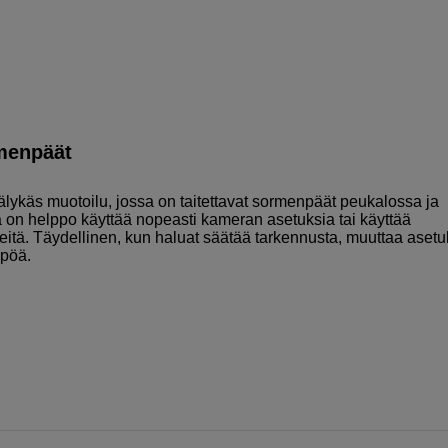
rmenpäät
käs muotoilu, jossa on taitettavat sormenpäät peukalossa ja
n helppo käyttää nopeasti kameran asetuksia tai käyttää
neitä. Täydellinen, kun haluat säätää tarkennusta, muuttaa asetu
mpöä.