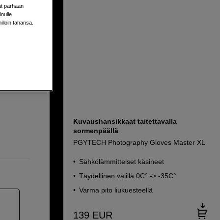
aat parhaan
nulle
 XL
milloin tahansa.
Kuvaushansikkaat taitettavalla
sormenpäällä
PGYTECH Photography Gloves Master XL
Sähkölämmitteiset käsineet
Täydellinen välillä 0C° -> -35C°
Varma pito liukuesteellä
139
EUR