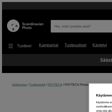
Hei, mitä tuotetta etsit?
Kampanjat
Tuoteuutiset
Käytetyt
Tuotteet
Sääst
Aloitussivu
Tuotemerkit
PGYTECH
PGYTECH Photography Gloves Pro
Käytämme
Käytämme evä
verkkoliikenn
omia että ul