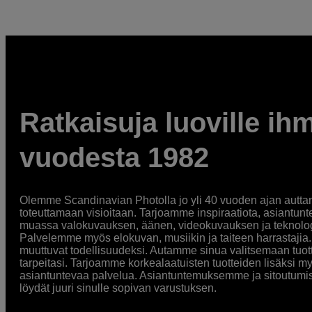
Ratkaisuja luoville ihm
vuodesta 1982
Olemme Scandinavian Photolla jo yli 40 vuoden ajan auttan
toteuttamaan visioitaan. Tarjoamme inspiraatiota, asiantunt
muassa valokuvauksen, äänen, videokuvauksen ja teknologi
Palvelemme myös elokuvan, musiikin ja taiteen harrastajia. O
muuttuvat todellisuudeksi. Autamme sinua valitsemaan tuott
tarpeitasi. Tarjoamme korkealaatuisten tuotteiden lisäksi m
asiantuntevaa palvelua. Asiantuntemuksemme ja sitoutumi
löydät juuri sinulle sopivan varustuksen.