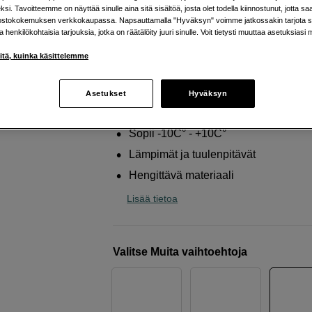
avattavilla sormenpäillä
si. Tavoitteemme on näyttää sinulle aina sitä sisältöä, josta olet todella kiinnostunut, jotta s
ostokokemuksen verkkokaupassa. Napsauttamalla "Hyväksyn" voimme jatkossakin tarjota si
PGYTECH
Photography Gloves Professional
ja henkilökohtaisia tarjouksia, jotka on räätälöity juuri sinulle. Voit tietysti muuttaa asetuksiasi 
iitä, kuinka käsittelemme
Verkkokauppa
:
Varastossa
Helsingin myymälä
:
Varastotilanne
Asetukset
Hyväksyn
Sopii -10C° - +10C°
Lämpimät ja tuulenpitävät
Hengittävä materiaali
Lisää tietoa
Valitse Muita vaihtoehtoja