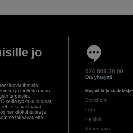
isille jo
024 809 38 00
Ota yhteyttä
eet luovia ihmisiä
emusta ja tuotteita muun
Myymälät ja aukioloajat
an tarpeisiin.
Stockholm
ikeilla työkaluilla ideat
eet, jotka vastaavat
Oslo
yös henkilökohtaista ja
semme takaavat, että
Helsinki
København