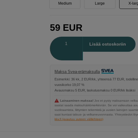
Medium
Large
X-lar
59
EUR
Määrä
Lisää ostoskoriin
Maksa Svea-erämaksulla
Esimerkki: 36 kk, 2 EUR/kk, yhteensä 77 EUR, todellin
vuosikorko 19,07 %
Avausmaksu 5 EUR, laskutusmaksu 0 EUR/kk lisäksi
Lainaaminen maksaa!
Jos et pysty maksamaan velkaa
saatat saada maksuhäiriömerkinnän. Se voi vaikeuttaa a
vuokraamista, liittymien tekemistä ja uusien lainojen saami
saat kuntasi talous- ja velkaneuvonnasta. Yhteystiedot löyd
kkv.fi (avautuu uuteen välilehteen)