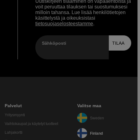
Uutiskirjeen tilaaminen on vapaaehtoista ja
voit peruuttaa tilauksen tai suostumuksesi
milloin tahansa. Lue lisää henkilötietojen
käsittelystä ja oikeuksistasi
tietosuojaselosteestamme
.
Sähköposti
TILAA
Palvelut
Valitse maa
Yritysmyynti
Sweden
Vaihtokaupat ja käytetyt tuotteet
Lahjakortti
Finland