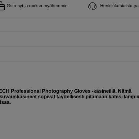
Osta nyt ja maksa myöhemmin
Henkilökohtaista pa
ECH Professional Photography Gloves -käsineillä. Nämä
okuvauskäsineet sopivat täydellisesti pitämään kätesi lämpi
issa.