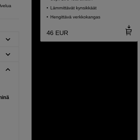
lvelua
Lämmittävät kynsikkäät
Hengittävä verkkokangas
46
EUR
minä