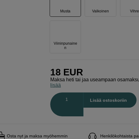
Musta
Valkoinen
Vihr
Viininpunaine
n
18
EUR
Maksa heti tai jaa useampaan osamaks
lisää
Määrä
Lisää ostoskoriin
Osta nyt ja maksa myöhemmin
Henkilökohtaista pa