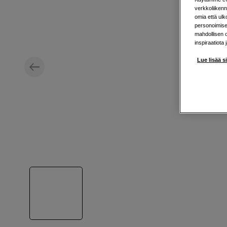
verkkoliikenn
omia että ul
personoimisek
mahdollisen 
inspiraatiota 
Lue lisää s