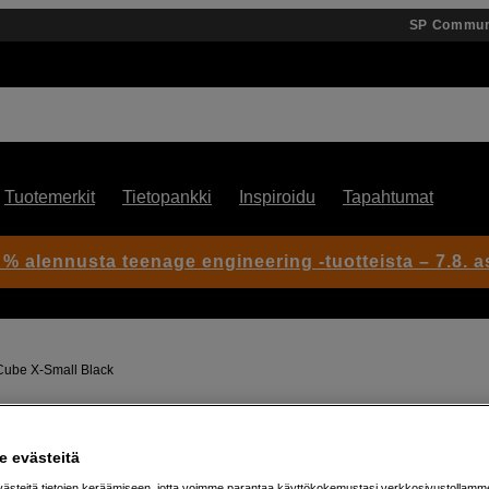
SP Commun
Tuotemerkit
Tietopankki
Inspiroidu
Tapahtumat
 % alennusta teenage engineering -tuotteista – 7.8. as
 Cube X-Small Black
Artikkeli: 1104202
 evästeitä
Ultrakevyt X-Small-pakkausku
steitä tietojen keräämiseen, jotta voimme parantaa käyttökokemustasi verkkosivustollamm