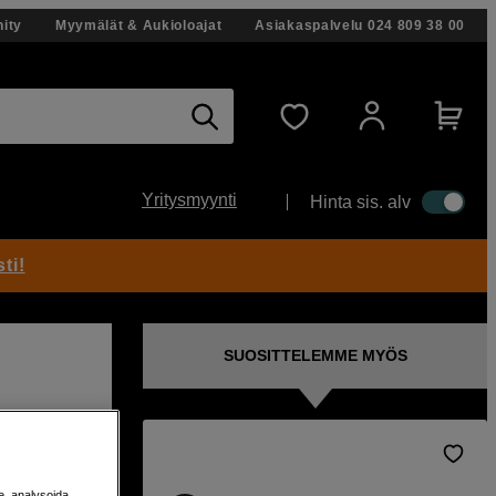
ity
Myymälät & Aukioloajat
Asiakaspalvelu
024 809 38 00
Yritysmyynti
Hinta sis. alv
ti!
SUOSITTELEMME MYÖS
utio
e, analysoida