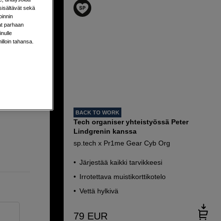
sisältävät sekä
oinnin
aat parhaan
nulle
 Black
milloin tahansa.
BACK TO WORK
Tech organiser yhteistyössä Peter
Lindgrenin kanssa
sp.tech x Pr1me Gear Cyb Org
Järjestää kaikki tarvikkeesi
Irrotettava muistikorttikotelo
Vettä hylkivä
79
EUR