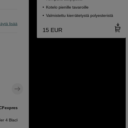
Kotelo pienille tavaroille
Valmistettu kierrätetystä polyesteristä
äytä lisää
15
EUR
 CFexpress -
er 4 Black