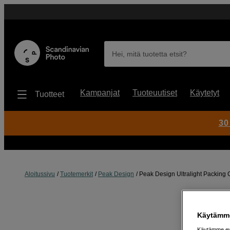
Hei, mitä tuotetta etsit?
Kampanjat
Tuoteuutiset
Käytetyt
Tuotteet
30
Aloitussivu
Tuotemerkit
Peak Design
Peak Design Ultralight Packing
Käytämme
Käytämme evä