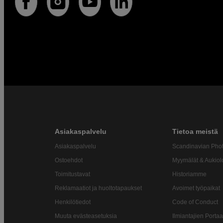
Asiakaspalvelu
Tietoa meistä
Asiakaspalvelu
Scandinavian Pho
Ostoehdot
Myymälät & Aukiol
Toimitustavat
Historiamme
Reklamaatiot ja huoltotapaukset
Avoimet työpaikat
Henkilötiedot
Code of Conduct
Muuta evästeasetuksia
Ilmiantajien Portaa