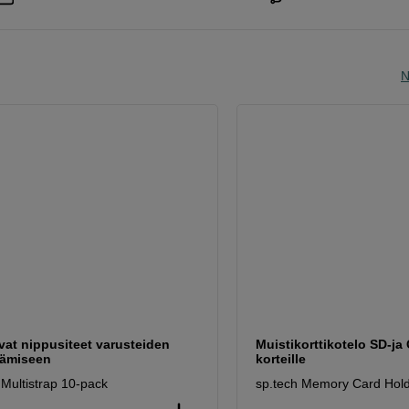
N
vat nippusiteet varusteiden
Muistikorttikotelo SD-ja
tämiseen
korteille
 Multistrap 10-pack
sp.tech Memory Card Hold