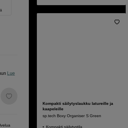
eä
uun
Lue
Kompakti säilytyslaukku latureille ja
kaapeleille
sp.tech Boxy Organiser S Green
lvelua
Kompakti säilytystila