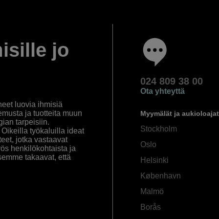
isille jo
024 809 38 00
Ota yhteyttä
eet luovia ihmisiä
emusta ja tuotteita muun
Myymälät ja aukioloajat
an tarpeisiin.
Stockholm
ikeilla työkaluilla ideat
eet, jotka vastaavat
Oslo
yös henkilökohtaista ja
semme takaavat, että
Helsinki
København
Malmö
Borås