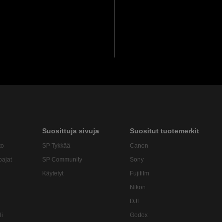
Suosittuja sivuja
Suositut tuotemerkit
to
SP Tykkää
Canon
oajat
SP Community
Sony
Käytetyt
Fujifilm
Nikon
DJI
li
Godox