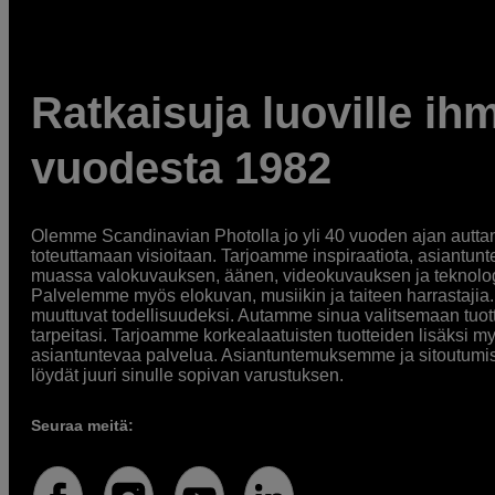
Ratkaisuja luoville ihm
vuodesta 1982
Olemme Scandinavian Photolla jo yli 40 vuoden ajan auttan
toteuttamaan visioitaan. Tarjoamme inspiraatiota, asiantunt
muassa valokuvauksen, äänen, videokuvauksen ja teknologi
Palvelemme myös elokuvan, musiikin ja taiteen harrastajia. O
muuttuvat todellisuudeksi. Autamme sinua valitsemaan tuott
tarpeitasi. Tarjoamme korkealaatuisten tuotteiden lisäksi m
asiantuntevaa palvelua. Asiantuntemuksemme ja sitoutumi
löydät juuri sinulle sopivan varustuksen.
Seuraa meitä: