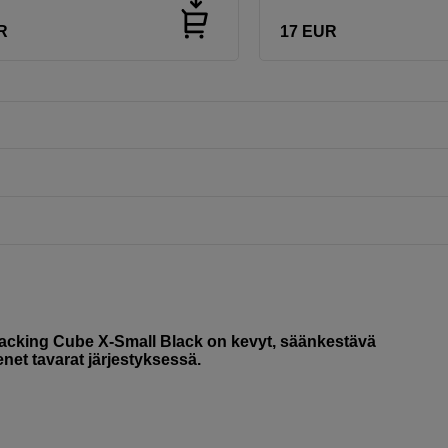
R
17
EUR
Packing Cube X-Small Black on kevyt, säänkestävä
enet tavarat järjestyksessä.