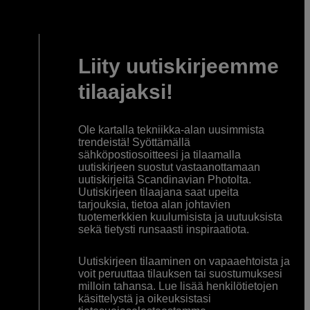
Liity uutiskirjeemme
tilaajaksi!
Ole kartalla tekniikka-alan uusimmista
trendeistä! Syöttämällä
sähköpostiosoitteesi ja tilaamalla
uutiskirjeen suostut vastaanottamaan
uutiskirjeitä Scandinavian Photolta.
Uutiskirjeen tilaajana saat upeita
tarjouksia, tietoa alan johtavien
tuotemerkkien kuulumisista ja uutuuksista
sekä tietysti runsaasti inspiraatiota.
Uutiskirjeen tilaaminen on vapaaehtoista ja
voit peruuttaa tilauksen tai suostumuksesi
milloin tahansa. Lue lisää henkilötietojen
käsittelystä ja oikeuksistasi