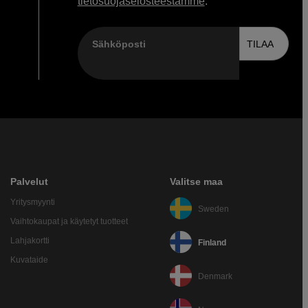
tietosuojaselosteestamme
.
Sähköposti
TILAA
Palvelut
Valitse maa
Yritysmyynti
Sweden
Vaihtokaupat ja käytetyt tuotteet
Lahjakortti
Finland
Kuvataide
Denmark