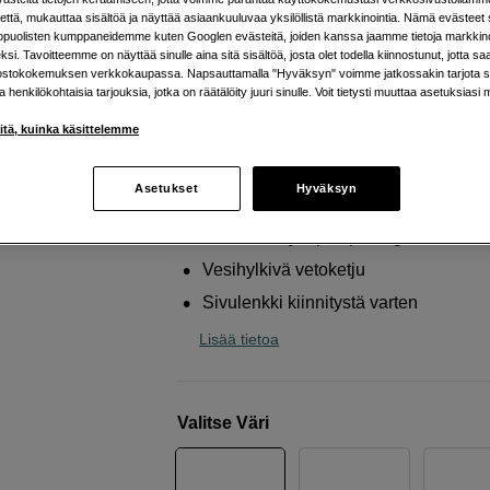
reppuihin — pitää tavarat
että, mukauttaa sisältöä ja näyttää asiaankuuluvaa yksilöllistä markkinointia. Nämä evästeet 
järjestyksessä.
kopuolisten kumppaneidemme kuten Googlen evästeitä, joiden kanssa jaamme tietoja markkin
si. Tavoitteemme on näyttää sinulle aina sitä sisältöä, josta olet todella kiinnostunut, jotta s
ostokokemuksen verkkokaupassa. Napsauttamalla "Hyväksyn" voimme jatkossakin tarjota si
Peak Design
Ultralight Packing Cube X-Small
ja henkilökohtaisia tarjouksia, jotka on räätälöity juuri sinulle. Voit tietysti muuttaa asetuksiasi 
iitä, kuinka käsittelemme
Verkkokauppa
:
Varastossa
Helsingin myymälä
:
Varastotilanne
Asetukset
Hyväksyn
Erittäin kevyt ripstop-kangas
Vesihylkivä vetoketju
Sivulenkki kiinnitystä varten
Lisää tietoa
Valitse Väri