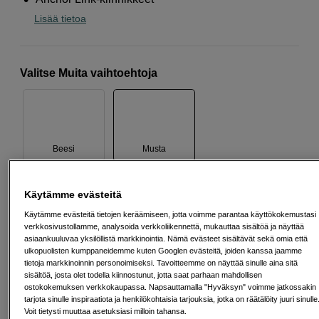
Lisää tietoa
Valitse Muita vaihtoehtoja
Beesi
Musta
Käytämme evästeitä
136
EUR
Käytämme evästeitä tietojen keräämiseen, jotta voimme parantaa käyttökokemustasi
verkkosivustollamme, analysoida verkkoliikennettä, mukauttaa sisältöä ja näyttää
Määrä
Lisää ostoskoriin
asiaankuuluvaa yksilöllistä markkinointia. Nämä evästeet sisältävät sekä omia että
ulkopuolisten kumppaneidemme kuten Googlen evästeitä, joiden kanssa jaamme
tietoja markkinoinnin personoimiseksi. Tavoitteemme on näyttää sinulle aina sitä
sisältöä, josta olet todella kiinnostunut, jotta saat parhaan mahdollisen
ostokokemuksen verkkokaupassa. Napsauttamalla "Hyväksyn" voimme jatkossakin
Maksa Svea-erämaksulla
tarjota sinulle inspiraatiota ja henkilökohtaisia tarjouksia, jotka on räätälöity juuri sinulle
Voit tietysti muuttaa asetuksiasi milloin tahansa.
Esimerkki: 36 kk, 5 EUR/kk, yhteensä 185 EUR, todellinen vuosikorko