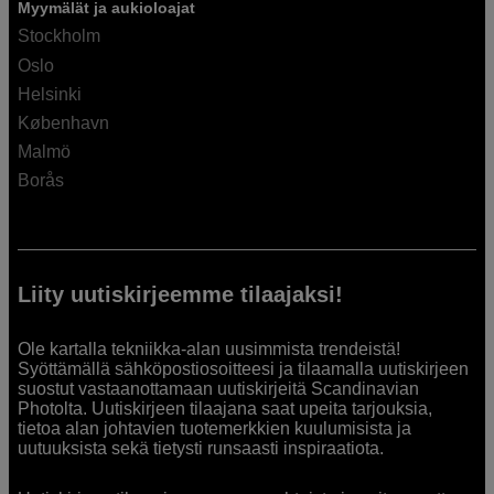
Myymälät ja aukioloajat
Stockholm
Oslo
Helsinki
København
Malmö
Borås
Liity uutiskirjeemme tilaajaksi!
Ole kartalla tekniikka-alan uusimmista trendeistä!
Syöttämällä sähköpostiosoitteesi ja tilaamalla uutiskirjeen
suostut vastaanottamaan uutiskirjeitä Scandinavian
Photolta. Uutiskirjeen tilaajana saat upeita tarjouksia,
tietoa alan johtavien tuotemerkkien kuulumisista ja
uutuuksista sekä tietysti runsaasti inspiraatiota.