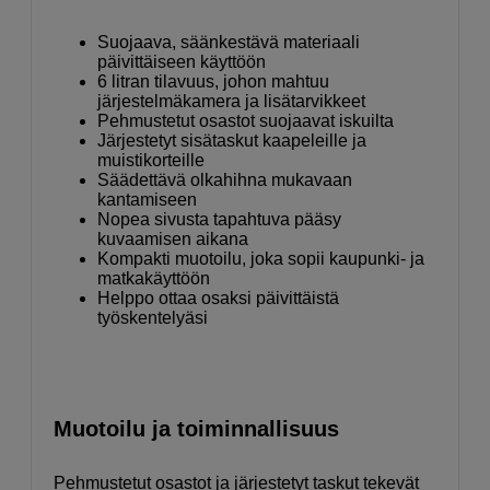
Suojaava, säänkestävä materiaali
päivittäiseen käyttöön
6 litran tilavuus, johon mahtuu
järjestelmäkamera ja lisätarvikkeet
Pehmustetut osastot suojaavat iskuilta
Järjestetyt sisätaskut kaapeleille ja
muistikorteille
Säädettävä olkahihna mukavaan
kantamiseen
Nopea sivusta tapahtuva pääsy
kuvaamisen aikana
Kompakti muotoilu, joka sopii kaupunki- ja
matkakäyttöön
Helppo ottaa osaksi päivittäistä
työskentelyäsi
Muotoilu ja toiminnallisuus
Pehmustetut osastot ja järjestetyt taskut tekevät