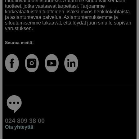
muuttuvat todellisuudeksi. Autamme sinua valitsemaan
tuotteet, jotka vastaavat tarpeitasi. Tarjoamme
korkealaatuisten tuotteiden lisäksi myös henkilökohtaista
ja asiantuntevaa palvelua. Asiantuntemuksemme ja
sitoutumisemme takaavat, että löydät juuri sinulle sopivan
varustuksen.
Seuraa meitä:
024 809 38 00
Ota yhteyttä