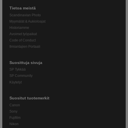
Tietoa meistä
Scandinavian Photo
Myymälät & Aukioloajat
Historiamme
Avoimet työpaikat
Code of Conduct
Ilmiantajien Portaali
Suosittuja sivuja
SP Tykkää
SP Community
Käytetyt
Suositut tuotemerkit
Canon
Sony
Fujifilm
Nikon