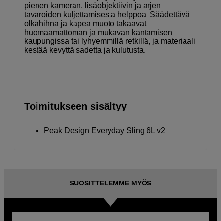
pienen kameran, lisäobjektiivin ja arjen
tavaroiden kuljettamisesta helppoa. Säädettävä
olkahihna ja kapea muoto takaavat
huomaamattoman ja mukavan kantamisen
kaupungissa tai lyhyemmillä retkillä, ja materiaali
kestää kevyttä sadetta ja kulutusta.
Toimitukseen sisältyy
Peak Design Everyday Sling 6L v2
SUOSITTELEMME MYÖS