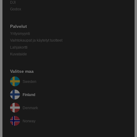
DJI
Godox
Palvelut
Yritysmyynti
Vaihtokaupat ja käytetyt tuotteet
Lahjakortti
Kuvataide
Valitse maa
Sweden
Finland
Denmark
Norway