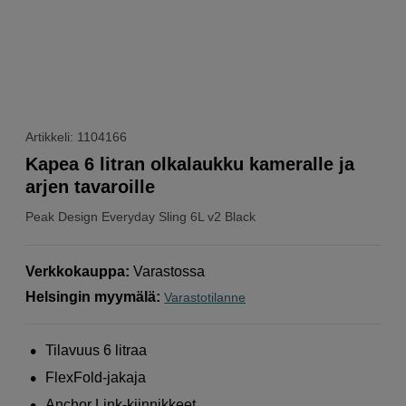
Artikkeli: 1104166
Kapea 6 litran olkalaukku kameralle ja
arjen tavaroille
Peak Design
Everyday Sling 6L v2 Black
Verkkokauppa
:
Varastossa
Helsingin myymälä
:
Varastotilanne
Tilavuus 6 litraa
FlexFold-jakaja
Anchor Link-kiinnikkeet