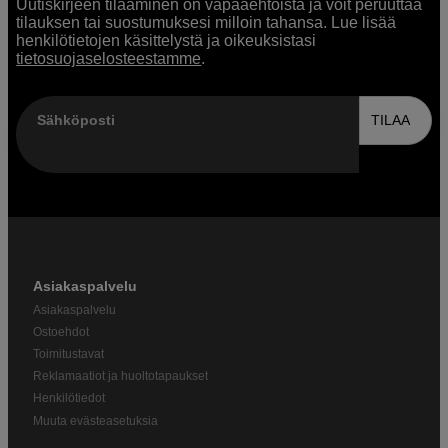
Uutiskirjeen tilaaminen on vapaaehtoista ja voit peruuttaa
tilauksen tai suostumuksesi milloin tahansa. Lue lisää
henkilötietojen käsittelystä ja oikeuksistasi
tietosuojaselosteestamme
.
Sähköposti
TILAA
Asiakaspalvelu
Asiakaspalvelu
Ostoehdot
Toimitustavat
Reklamaatiot ja huoltotapaukset
Henkilötiedot
Muuta evästeasetuksia