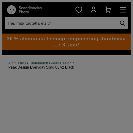
Hei, mitä tuotetta etsit?
30 % alennusta teenage engineering -tuotteista
– 7.8. asti!
Aloitussivu
Tuotemerkit
Peak Design
Peak Design Everyday Sling 6L v2 Black