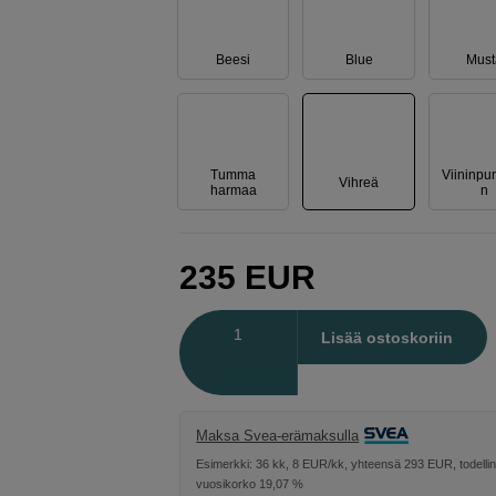
Beesi
Blue
Must
Tumma
Viininpu
Vihreä
harmaa
n
235
EUR
Määrä
Lisää ostoskoriin
Maksa Svea-erämaksulla
Esimerkki: 36 kk, 8 EUR/kk, yhteensä 293 EUR, todelli
vuosikorko 19,07 %