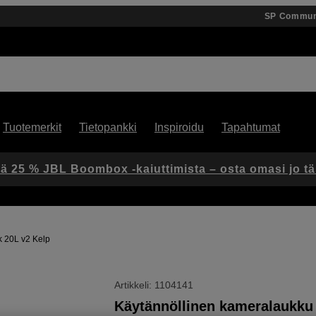
SP Commun
Tuotemerkit
Tietopankki
Inspiroidu
Tapahtumat
ä 25 % JBL Boombox -kaiuttimista – osta omasi jo t
 20L v2 Kelp
Artikkeli: 1104141
Käytännöllinen kameralaukku