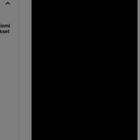
ismi
kset