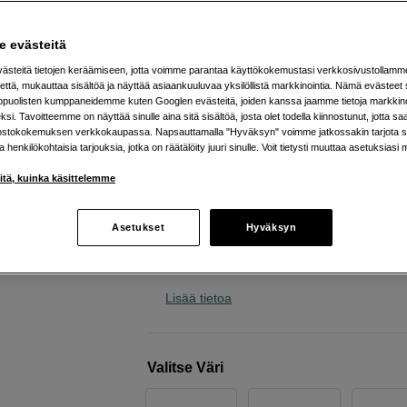
kätevään ja järjestelmälliseen
arkeen
 evästeitä
Peak Design
Everyday Backpack 20L v2 Kel
steitä tietojen keräämiseen, jotta voimme parantaa käyttökokemustasi verkkosivustollamm
että, mukauttaa sisältöä ja näyttää asiaankuuluvaa yksilöllistä markkinointia. Nämä evästeet 
kopuolisten kumppaneidemme kuten Googlen evästeitä, joiden kanssa jaamme tietoja markkin
Verkkokauppa
:
Arvioitu toimitusaika 1
si. Tavoitteemme on näyttää sinulle aina sitä sisältöä, josta olet todella kiinnostunut, jotta s
ostokokemuksen verkkokaupassa. Napsauttamalla "Hyväksyn" voimme jatkossakin tarjota si
arkipäivää tilauksesta
ja henkilökohtaisia tarjouksia, jotka on räätälöity juuri sinulle. Voit tietysti muuttaa asetuksiasi 
Helsingin myymälä
:
Varastotilanne
iitä, kuinka käsittelemme
Joustava 20 litran reppu
Asetukset
Hyväksyn
Nopea sivuaukko varusteille
Mukautettavat väliseinät
Lisää tietoa
Valitse Väri