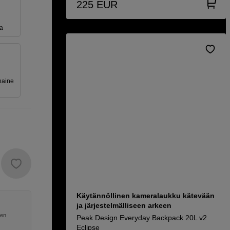
225
EUR
a
naine
Käytännöllinen kameralaukku kätevään
ja järjestelmälliseen arkeen
nen
Peak Design Everyday Backpack 20L v2
Eclipse