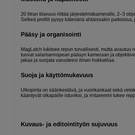
20 litran tilavuus riittää järjestelmäkameralle, 2–3 obje
Selkeä profiili pysyy kätevänä ahtaissakin paikoissa, j
Pääsy ja organisointi
MagLatch lukitsee repun turvallisesti, mutta avautuu
tuovat salamannopean pääsyn kameraan ja objektiiveihi
jakaa ja suojata varusteesi ilman hukkatilaa.
Suoja ja käyttömukavuus
Ulkopinta on säänkestävä, ja vuorikankaat sekä vetok
kääntyvät olkapäille istuviksi, ja rintaremmi tukee rep
Kuvaus- ja editointityön sujuvuus