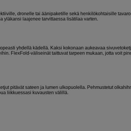
ktiiville, dronelle tai äänipaketille sekä henkilökohtaisille tavaroi
a yläkansi laajenee tarvittaessa lisätilaa varten.
 nopeasti yhdellä kädellä. Kaksi kokonaan aukeavaa sivuvetoket
n. FlexFold-väliseinät taittuvat tarpeen mukaan, jotta voit pin
etjut pitävät sateen ja lumen ulkopuolella. Pehmustetut olkahih
pua liikkuessasi kuvausten välillä.