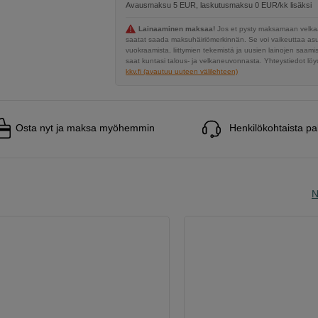
Avausmaksu 5 EUR, laskutusmaksu 0 EUR/kk lisäksi
Lainaaminen maksaa!
Jos et pysty maksamaan velkaa
saatat saada maksuhäiriömerkinnän. Se voi vaikeuttaa a
vuokraamista, liittymien tekemistä ja uusien lainojen saami
saat kuntasi talous- ja velkaneuvonnasta. Yhteystiedot löyd
kkv.fi (avautuu uuteen välilehteen)
Osta nyt ja maksa myöhemmin
Henkilökohtaista pa
N