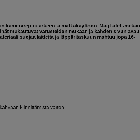
ran kamerareppu arkeen ja matkakäyttöön. MagLatch-mekan
seinät mukautuvat varusteiden mukaan ja kahden sivun avau
eriaali suojaa laitteita ja läppäritaskuun mahtuu jopa 16-
ahvaan kiinnittämistä varten