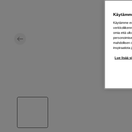
Käytämme
Käytämme evä
verkkoliikenn
omia että ul
personoimisek
mahdollisen 
inspiraatiota 
Lue lisää s