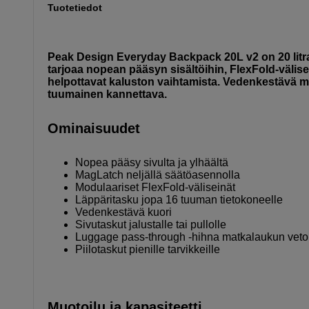
Tuotetiedot
Peak Design Everyday Backpack 20L v2 on 20 lit
tarjoaa nopean pääsyn sisältöihin, FlexFold-väli
helpottavat kaluston vaihtamista. Vedenkestävä mat
tuumainen kannettava.
Ominaisuudet
Nopea pääsy sivulta ja ylhäältä
MagLatch neljällä säätöasennolla
Modulaariset FlexFold-väliseinät
Läppäritasku jopa 16 tuuman tietokoneelle
Vedenkestävä kuori
Sivutaskut jalustalle tai pullolle
Luggage pass-through -hihna matkalaukun vetok
Piilotaskut pienille tarvikkeille
Muotoilu ja kapasiteetti