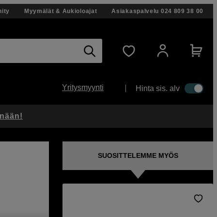
ity
Myymälät & Aukioloajat
Asiakaspalvelu
024 809 38 00
Yritysmyynti
Hinta sis. alv
änään!
SUOSITTELEMME MYÖS