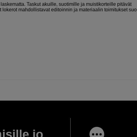
askematta. Taskut akuille, suotimille ja muistikorteille pitävät
t lokerot mahdollistavat editoinnin ja materiaalin toimitukset su
isille jo