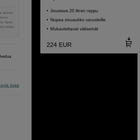
Joustava 20 litran reppu
 ajoissa,
sunnon
Nopea sivuaukko varusteille
sta. Apua
ät sivulta
Mukautettavat väliseinät
224
EUR
lvelua
äytä lisää