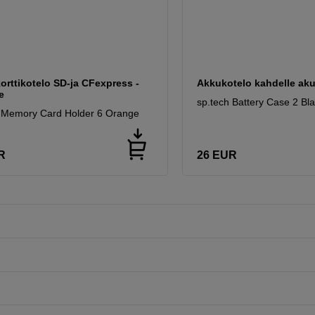
orttikotelo SD-ja CFexpress -
Akkukotelo kahdelle aku
e
sp.tech Battery Case 2 Bl
h Memory Card Holder 6 Orange
R
26
EUR