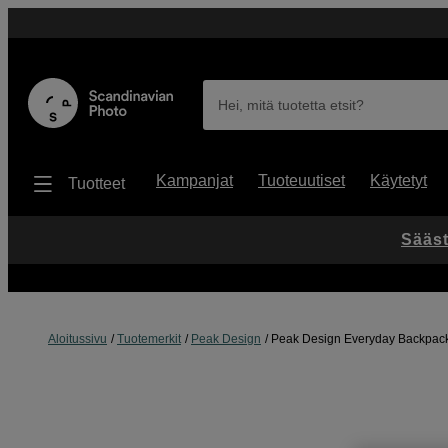
Hei, mitä tuotetta etsit?
Kampanjat
Tuoteuutiset
Käytetyt
Tuotteet
Sääst
Aloitussivu
Tuotemerkit
Peak Design
Peak Design Everyday Backpack