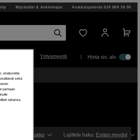
ity
Myymälät & Aukioloajat
Asiakaspalvelu
024 809 38 00
Yritysmyynti
Hinta sis. alv
e, analysoida
änään!
sisältävät sekä
oinnin
aat parhaan
nulle
milloin tahansa.
Näytä:
Ruudukko
Lajittele haku
:
Eniten myydyt