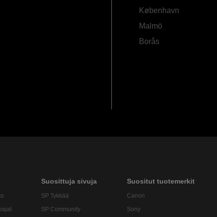
København
Malmö
Borås
Suosittuja sivuja
Suositut tuotemerkit
to
SP Tykkää
Canon
oajat
SP Community
Sony