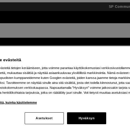
SP Commun
Tuotemerkit
Tietopankki
Inspiroidu
Tapahtumat
 evästeitä
steitä tietojen keräämiseen, jotta voimme parantaa käyttökokemustasi verkkosivustollamm
ä 25 % JBL Boombox -kaiuttimista – osta omasi jo t
että, mukauttaa sisältöä ja näyttää asiaankuuluvaa yksilöllistä markkinointia. Nämä evästeet 
kopuolisten kumppaneidemme kuten Googlen evästeitä, joiden kanssa jaamme tietoja markkin
si. Tavoitteemme on näyttää sinulle aina sitä sisältöä, josta olet todella kiinnostunut, jotta s
ostokokemuksen verkkokaupassa. Napsauttamalla "Hyväksyn" voimme jatkossakin tarjota si
ja henkilökohtaisia tarjouksia, jotka on räätälöity juuri sinulle. Voit tietysti muuttaa asetuksiasi 
iitä, kuinka käsittelemme
Asetukset
Hyväksyn
tetta