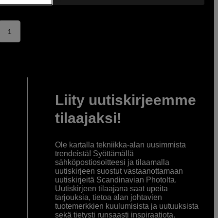
1
Liity uutiskirjeemme
tilaajaksi!
Ole kartalla tekniikka-alan uusimmista
trendeistä! Syöttämällä
sähköpostiosoitteesi ja tilaamalla
uutiskirjeen suostut vastaanottamaan
uutiskirjeitä Scandinavian Photolta.
Uutiskirjeen tilaajana saat upeita
tarjouksia, tietoa alan johtavien
tuotemerkkien kuulumisista ja uutuuksista
sekä tietysti runsaasti inspiraatiota.