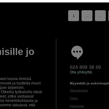
1
...
...
isille jo
024 809 38 00
Ota yhteyttä
eet luovia ihmisiä
emusta ja tuotteita muun
Myymälät ja aukioloajat
an tarpeisiin.
Stockholm
ikeilla työkaluilla ideat
eet, jotka vastaavat
Oslo
yös henkilökohtaista ja
semme takaavat, että
Helsinki