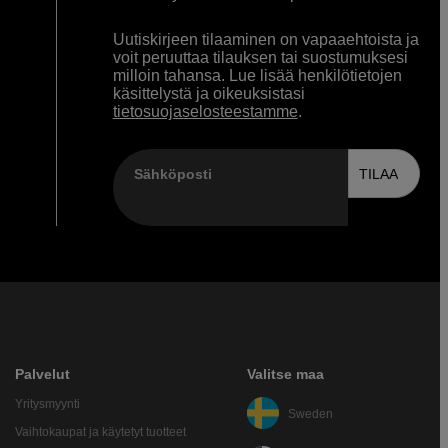
Uutiskirjeen tilaaminen on vapaaehtoista ja
voit peruuttaa tilauksen tai suostumuksesi
milloin tahansa. Lue lisää henkilötietojen
käsittelystä ja oikeuksistasi
tietosuojaselosteestamme
.
Sähköposti
TILAA
Palvelut
Valitse maa
Yritysmyynti
Sweden
Vaihtokaupat ja käytetyt tuotteet