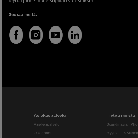
löydät juuri sinulle sopivan varustuksen.
Seuraa meitä:
Asiakaspalvelu
Tietoa meistä
Asiakaspalvelu
Scandinavian Pho
Ostoehdot
Myymälät & Aukiol