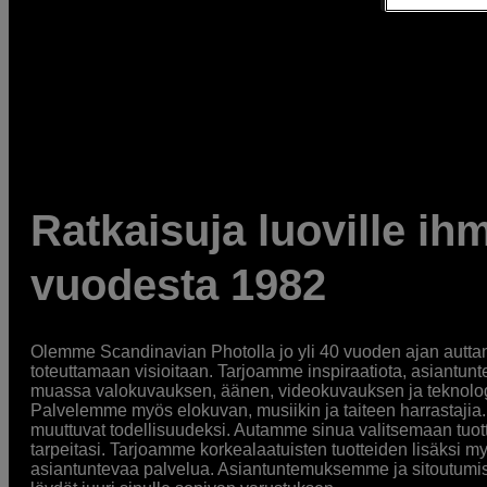
Ratkaisuja luoville ihm
vuodesta 1982
Olemme Scandinavian Photolla jo yli 40 vuoden ajan auttan
toteuttamaan visioitaan. Tarjoamme inspiraatiota, asiantunt
muassa valokuvauksen, äänen, videokuvauksen ja teknologi
Palvelemme myös elokuvan, musiikin ja taiteen harrastajia. O
muuttuvat todellisuudeksi. Autamme sinua valitsemaan tuott
tarpeitasi. Tarjoamme korkealaatuisten tuotteiden lisäksi m
asiantuntevaa palvelua. Asiantuntemuksemme ja sitoutumi