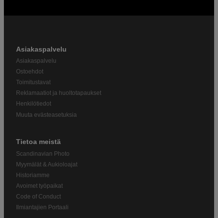
Asiakaspalvelu
Asiakaspalvelu
Ostoehdot
Toimitustavat
Reklamaatiot ja huoltotapaukset
Henkilötiedot
Muuta evästeasetuksia
Tietoa meistä
Scandinavian Photo
Myymälät & Aukioloajat
Historiamme
Avoimet työpaikat
Code of Conduct
Ilmiantajien Portaali