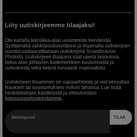
Liity uutiskirjeemme tilaajaksi!
Ole kartalla tekniikka-alan uusimmista trendeistä!
Syöttämällä sähköpostiosoitteesi ja tilaamalla uutiskirjeen
suostut vastaanottamaan uutiskirjeitä Scandinavian
Photolta. Uutiskirjeen tilaajana saat upeita tarjouksia,
tietoa alan johtavien tuotemerkkien kuulumisista ja
uutuuksista sekä tietysti runsaasti inspiraatiota.
Uutiskirjeen tilaaminen on vapaaehtoista ja voit peruuttaa
tilauksen tai suostumuksesi milloin tahansa. Lue lisää
henkilötietojen käsittelystä ja oikeuksistasi
tietosuojaselosteestamme
.
Sähköposti
TILAA