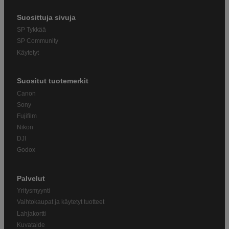
Suosittuja sivuja
SP Tykkää
SP Community
Käytetyt
Suositut tuotemerkit
Canon
Sony
Fujifilm
Nikon
DJI
Godox
Palvelut
Yritysmyynti
Vaihtokaupat ja käytetyt tuotteet
Lahjakortti
Kuvataide