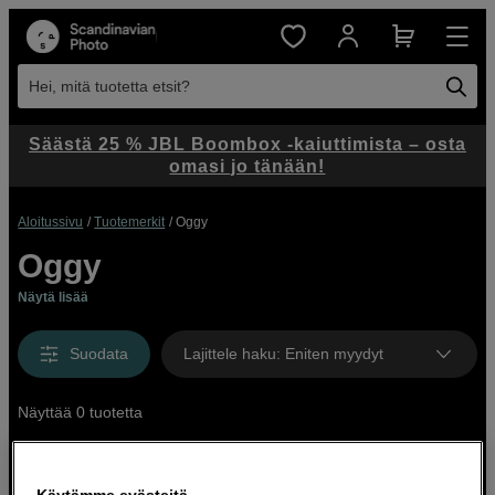
Hei, mitä tuotetta etsit?
Säästä 25 % JBL Boombox -kaiuttimista – osta
omasi jo tänään!
Aloitussivu
Tuotemerkit
Oggy
Oggy
Näytä lisää
Suodata
Lajittele haku
:
Eniten myydyt
Näyttää 0 tuotetta
Käytämme evästeitä