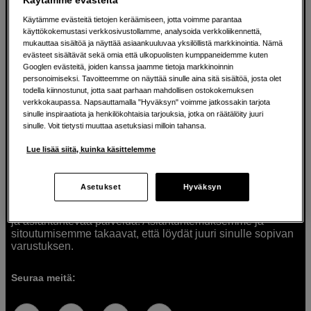
Käytämme evästeitä tietojen keräämiseen, jotta voimme parantaa
käyttökokemustasi verkkosivustollamme, analysoida verkkoliikennettä,
mukauttaa sisältöä ja näyttää asiaankuuluvaa yksilöllistä markkinointia. Nämä
Ratkaisuja luoville ihmisille jo vuodesta
evästeet sisältävät sekä omia että ulkopuolisten kumppaneidemme kuten
Googlen evästeitä, joiden kanssa jaamme tietoja markkinoinnin
1982
personoimiseksi. Tavoitteemme on näyttää sinulle aina sitä sisältöä, josta olet
todella kiinnostunut, jotta saat parhaan mahdollisen ostokokemuksen
verkkokaupassa. Napsauttamalla "Hyväksyn" voimme jatkossakin tarjota
Olemme Scandinavian Photolla jo yli 40 vuoden ajan
sinulle inspiraatiota ja henkilökohtaisia tarjouksia, jotka on räätälöity juuri
auttaneet luovia ihmisiä toteuttamaan visioitaan.
sinulle. Voit tietysti muuttaa asetuksiasi milloin tahansa.
Tarjoamme inspiraatiota, asiantuntemusta ja tuotteita
muun muassa valokuvauksen, äänen, videokuvauksen ja
Lue lisää siitä, kuinka käsittelemme
teknologian tarpeisiin. Palvelemme myös elokuvan,
musiikin ja taiteen harrastajia. Oikeilla työkaluilla ideat
muuttuvat todellisuudeksi. Autamme sinua valitsemaan
Asetukset
Hyväksyn
tuotteet, jotka vastaavat tarpeitasi. Tarjoamme
korkealaatuisten tuotteiden lisäksi myös henkilökohtaista
ja asiantuntevaa palvelua. Asiantuntemuksemme ja
sitoutumisemme takaavat, että löydät juuri sinulle sopivan
varustuksen.
Seuraa meitä: