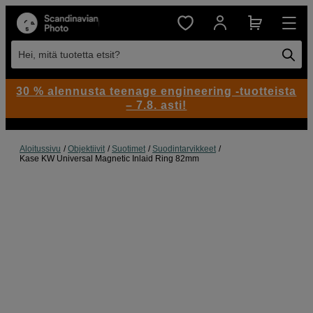
Hei, mitä tuotetta etsit?
30 % alennusta teenage engineering -tuotteista
– 7.8. asti!
Aloitussivu
Objektiivit
Suotimet
Suodintarvikkeet
Kase KW Universal Magnetic Inlaid Ring 82mm