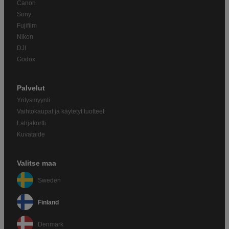
Canon
Sony
Fujifilm
Nikon
DJI
Godox
Palvelut
Yritysmyynti
Vaihtokaupat ja käytetyt tuotteet
Lahjakortti
Kuvataide
Valitse maa
Sweden
Finland
Denmark