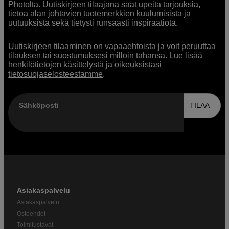
Photolta. Uutiskirjeen tilaajana saat upeita tarjouksia,
tietoa alan johtavien tuotemerkkien kuulumisista ja
uutuuksista sekä tietysti runsaasti inspiraatiota.
Uutiskirjeen tilaaminen on vapaaehtoista ja voit peruuttaa
tilauksen tai suostumuksesi milloin tahansa. Lue lisää
henkilötietojen käsittelystä ja oikeuksistasi
tietosuojaselosteestamme
.
Sähköposti
TILAA
Asiakaspalvelu
Asiakaspalvelu
Ostoehdot
Toimitustavat