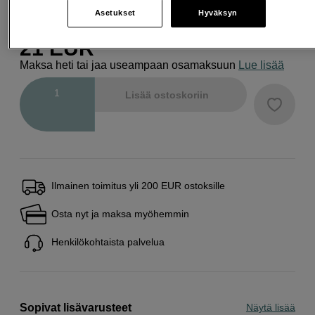
Asetukset
Hyväksyn
21
EUR
Maksa heti tai jaa useampaan osamaksuun
Lue lisää
Määrä
Lisää ostoskoriin
Ilmainen toimitus yli 200 EUR ostoksille
Osta nyt ja maksa myöhemmin
Henkilökohtaista palvelua
Sopivat lisävarusteet
Näytä lisää