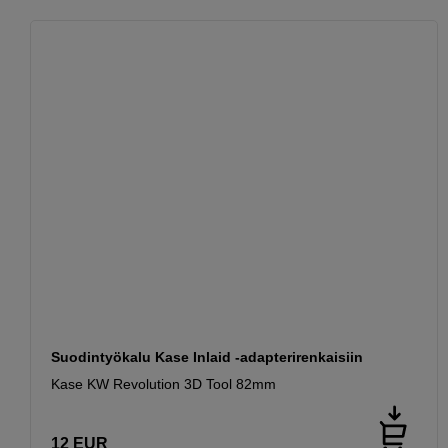
Suodin­työkalu Kase Inlaid -adapterirenkaisiin
Kase KW Revolution 3D Tool 82mm
12
EUR