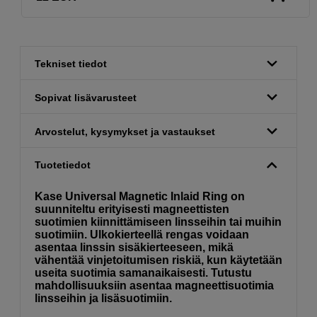
Tekniset tiedot
Sopivat lisävarusteet
Arvostelut, kysymykset ja vastaukset
Tuotetiedot
Kase Universal Magnetic Inlaid Ring on
suunniteltu erityisesti magneettisten
suotimien kiinnittämiseen linsseihin tai muihin
suotimiin. Ulkokierteellä rengas voidaan
asentaa linssin sisäkierteeseen, mikä
vähentää vinjetoitumisen riskiä, ​​kun käytetään
useita suotimia samanaikaisesti. Tutustu
mahdollisuuksiin asentaa magneettisuotimia
linsseihin ja lisäsuotimiin.