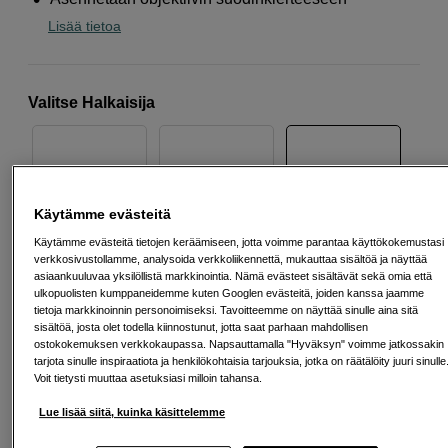
Lisää tietoa
Valitse Halkaisija
72 mm
67 mm
82 mm
Käytämme evästeitä
Käytämme evästeitä tietojen keräämiseen, jotta voimme parantaa käyttökokemustasi
verkkosivustollamme, analysoida verkkoliikennettä, mukauttaa sisältöä ja näyttää
asiaankuuluvaa yksilöllistä markkinointia. Nämä evästeet sisältävät sekä omia että
ulkopuolisten kumppaneidemme kuten Googlen evästeitä, joiden kanssa jaamme
tietoja markkinoinnin personoimiseksi. Tavoitteemme on näyttää sinulle aina sitä
62 mm
86 mm
112 mm
sisältöä, josta olet todella kiinnostunut, jotta saat parhaan mahdollisen
ostokokemuksen verkkokaupassa. Napsauttamalla "Hyväksyn" voimme jatkossakin
tarjota sinulle inspiraatiota ja henkilökohtaisia tarjouksia, jotka on räätälöity juuri sinulle
Voit tietysti muuttaa asetuksiasi milloin tahansa.
Lue lisää siitä, kuinka käsittelemme
77 mm
86 mm
95 mm