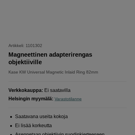
Artikkeli: 1101302
Magneettinen adapterirengas
objektiiville
Kase
KW Universal Magnetic Inlaid Ring 82mm
Verkkokauppa
:
Ei saatavilla
Helsingin myymälä
:
Varastotilanne
Saatavana useita kokoja
Ei lisää korkeutta
Asennetaan objektiivin suodinkierteeseen