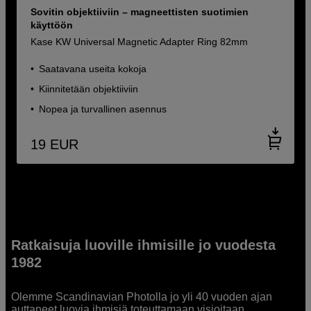
Sovitin objektiiviin – magneettisten suotimien
käyttöön
Kase KW Universal Magnetic Adapter Ring 82mm
Saatavana useita kokoja
Kiinnitetään objektiiviin
Nopea ja turvallinen asennus
19
EUR
Ratkaisuja luoville ihmisille jo vuodesta
1982
Olemme Scandinavian Photolla jo yli 40 vuoden ajan
auttaneet luovia ihmisiä toteuttamaan visioitaan.