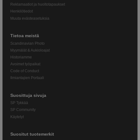
Reklamaatiot ja huoltotapaukset
Henkilötiedot
Muuta evästeasetuksia
Tietoa meistä
Scandinavian Photo
Myymälät & Aukioloajat
Historiamme
Avoimet työpaikat
Code of Conduct
Ilmiantajien Portaali
Suosittuja sivuja
SP Tykkää
SP Community
Käytetyt
Suositut tuotemerkit