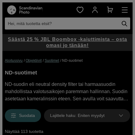
Hei, mitä tuotetta etsit?
Säästä 25 % JBL Boombox -kaiuttimista – osta
omasi jo tänään!
Aloitussivu
Objektiivit
Suotimet
ND-suotimet
ND-suotimet
ND-suodin eli neutral density filter tai harmaasuodin
mahdollistaa valotusaikojen paremman hallinnan. Suodin
asetetaan kameralinssin eteen. Sen avulla voit saavuttaa
loistavia tuloksia kirkkaassakin auringonpaisteessa ja
päivänvalossa. Scandinavian Photo -verkkokauppamme
Suodata
Lajittele haku
:
Eniten myydyt
valikoimista löytyvät ND-suotimet tunnetuilta
tuotemerkeiltä kuten esimerkiksi Benro, ja Kase. Laadukas
Näyttää 113 tuotetta
harmaasuodin mahdollistaa uusia ulottuvuuksia otoksiisi.