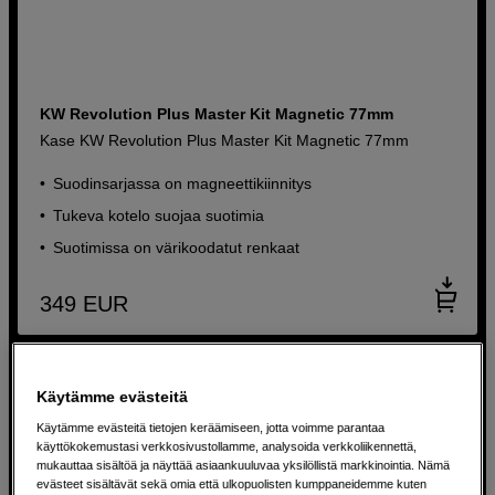
KW Revolution Plus Master Kit Magnetic 77mm
Kase KW Revolution Plus Master Kit Magnetic 77mm
Suodinsarjassa on magneettikiinnitys
Tukeva kotelo suojaa suotimia
Suotimissa on värikoodatut renkaat
349
EUR
Käytämme evästeitä
Käytämme evästeitä tietojen keräämiseen, jotta voimme parantaa
käyttökokemustasi verkkosivustollamme, analysoida verkkoliikennettä,
mukauttaa sisältöä ja näyttää asiaankuuluvaa yksilöllistä markkinointia. Nämä
evästeet sisältävät sekä omia että ulkopuolisten kumppaneidemme kuten