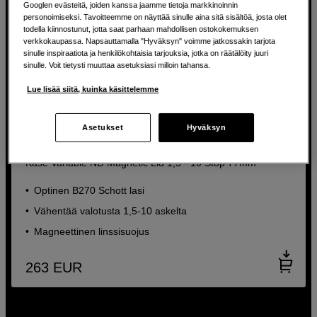
Googlen evästeitä, joiden kanssa jaamme tietoja markkinoinnin
personoimiseksi. Tavoitteemme on näyttää sinulle aina sitä sisältöä, josta olet
todella kiinnostunut, jotta saat parhaan mahdollisen ostokokemuksen
verkkokaupassa. Napsauttamalla "Hyväksyn" voimme jatkossakin tarjota
sinulle inspiraatiota ja henkilökohtaisia tarjouksia, jotka on räätälöity juuri
sinulle. Voit tietysti muuttaa asetuksiasi milloin tahansa.
Lue lisää siitä, kuinka käsittelemme
Asetukset
Hyväksyn
Säädettävä ND-suodin, jossa laaja säätöalue ja
magneettinen linssinsuojus
Kase Variable ND Magnetic Lid 1,5 - 10 Stop 77mm
Optinen B270 Schott lasi
Vähentää valotusta 1,5-10 askelta
Magneettinen linssisuojus
263
EUR