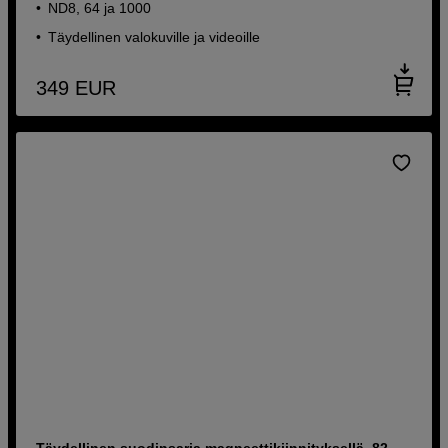
ND8, 64 ja 1000
Täydellinen valokuville ja videoille
349
EUR
Täydellinen suodinsarja magneettikiinnityksellä, 82