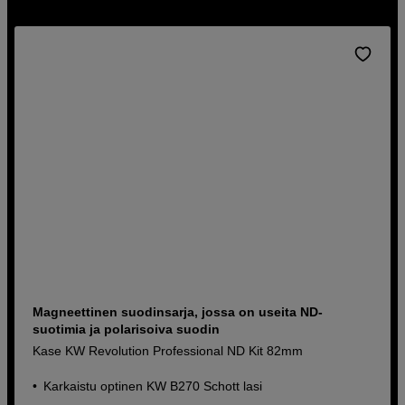
Hanki ND-suodin suoraan verkkokaupastamme tai
myymälästämme jo tänään.
Magneettinen suodinsarja, jossa on useita ND-
suotimia ja polarisoiva suodin
Kase KW Revolution Professional ND Kit 82mm
Karkaistu optinen KW B270 Schott lasi