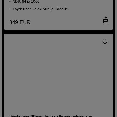
ND8, 64 ja 1000
Täydellinen valokuville ja videoille
349
EUR
Säädettävä ND-suodin laajalla säätöalueella ja