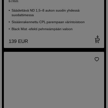
67mm
Säädettävä ND 1,5–8 aukon suodin yhdessä
suodattimessa
Sisäänrakennettu CPL parempaan värintoistoon
Black Mist -efekti pehmeämpään valoon
139
EUR