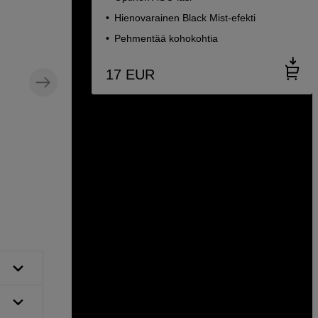
Hienovarainen Black Mist-efekti
Pehmentää kohokohtia
17
EUR