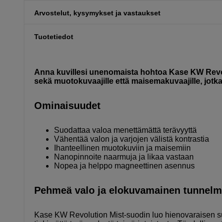
Arvostelut, kysymykset ja vastaukset
Tuotetiedot
Anna kuvillesi unenomaista hohtoa Kase KW Revoluti
sekä muotokuvaajille että maisemakuvaajille, jot
Ominaisuudet
Suodattaa valoa menettämättä terävyyttä
Vähentää valon ja varjojen välistä kontrastia
Ihanteellinen muotokuviin ja maisemiin
Nanopinnoite naarmuja ja likaa vastaan
Nopea ja helppo magneettinen asennus
Pehmeä valo ja elokuvamainen tunnelm
Kase KW Revolution Mist-suodin luo hienovaraisen s