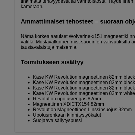
tinkimättä terävyydestä tai värintoistosta. Täydellin
kameraan.
Ammattimaiset tehosteet – suoraan obje
Nämä korkealaatuiset Wolverine-x151 magneettikiinnit
välillä. Mustavalkoinen mist-suodin eri vahvuuksilla a
taustavalaistuja maisemia.
Toimitukseen sisältyy
Kase KW Revolution magneettinen 82mm black 
Kase KW Revolution magneettinen 82mm black 
Kase KW Revolution magneettinen 82mm black 
Kase KW Revolution magneettinen 82mm white 
Revolution upotusrengas 82mm
Magneettinen XDICTX154 82mm
Revolution Magneettinen Linssinsuojus 82mm
Upotusrenkaan kiinnitystyökalut
Suojaava säilytyspussi