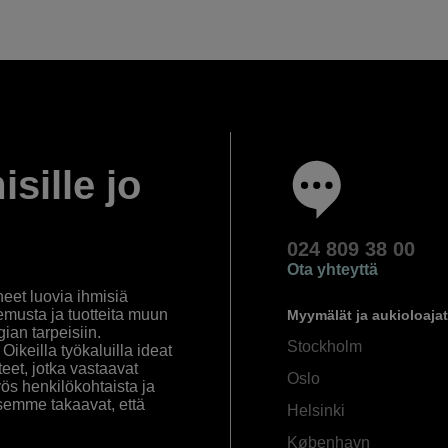
isille jo
024 809 38 00
Ota yhteyttä
eet luovia ihmisiä
emusta ja tuotteita muun
Myymälät ja aukioloajat
an tarpeisiin.
Stockholm
ikeilla työkaluilla ideat
eet, jotka vastaavat
Oslo
yös henkilökohtaista ja
semme takaavat, että
Helsinki
København