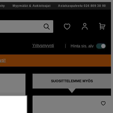
ity
Myymälät & Aukioloajat
Asiakaspalvelu
024 809 38 00
Yritysmyynti
Hinta sis. alv
ti!
SUOSITTELEMME MYÖS
n