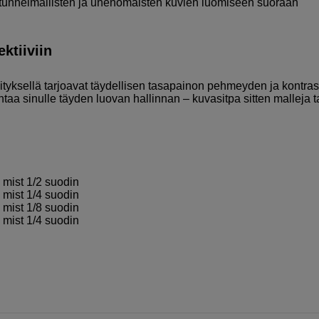
en tunnelmallisten ja unenomaisten kuvien luomiseen suoraan
ktiiviin
yksellä tarjoavat täydellisen tasapainon pehmeyden ja kontras
ntaa sinulle täyden luovan hallinnan – kuvasitpa sitten malleja t
mist 1/2 suodin
mist 1/4 suodin
mist 1/8 suodin
mist 1/4 suodin