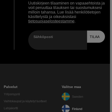
Uutiskirjeen tilaaminen on vapaaehtoista ja
voit peruuttaa tilauksen tai suostumuksesi
milloin tahansa. Lue lisää henkilötietojen
käsittelystä ja oikeuksistasi
tietosuojaselosteestamme
.
Sähköposti
TILAA
Palvelut
Valitse maa
Yritysmyynti
Sweden
Vaihtokaupat ja käytetyt tuotteet
Lahjakortti
Finland