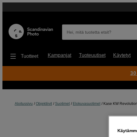
Hei, mitä tuotetta etsit?
Kampanjat
Tuoteuutiset
Käytetyt
Tuotteet
30
Aloitussivu
Objektiivit
Suotimet
Elokuvasuotimet
Kase KW Revolution 
Käytämme