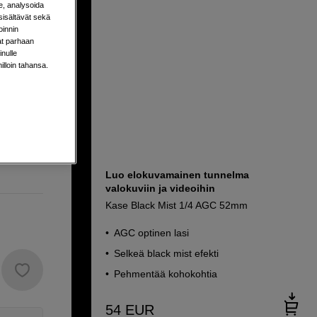
e, analysoida
sisältävät sekä
oinnin
aat parhaan
nulle
milloin tahansa.
sa
Luo elokuvamainen tunnelma
valokuviin ja videoihin
Kase Black Mist 1/4 AGC 52mm
AGC optinen lasi
Selkeä black mist efekti
Pehmentää kohokohtia
54
EUR