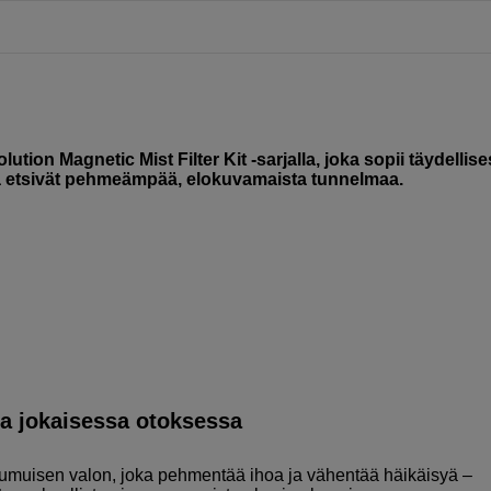
on Magnetic Mist Filter Kit -sarjalla, joka sopii täydellise
ka etsivät pehmeämpää, elokuvamaista tunnelmaa.
a jokaisessa otoksessa
umuisen valon, joka pehmentää ihoa ja vähentää häikäisyä –