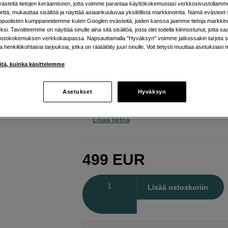
tunnelma jokaisessa kuvassa
steitä tietojen keräämiseen, jotta voimme parantaa käyttökokemustasi verkkosivustollamm
että, mukauttaa sisältöä ja näyttää asiaankuuluvaa yksilöllistä markkinointia. Nämä evästeet 
kopuolisten kumppaneidemme kuten Googlen evästeitä, joiden kanssa jaamme tietoja markkin
Kase
KW Revolution Portrait Kit 82mm
si. Tavoitteemme on näyttää sinulle aina sitä sisältöä, josta olet todella kiinnostunut, jotta s
ostokokemuksen verkkokaupassa. Napsauttamalla "Hyväksyn" voimme jatkossakin tarjota si
ja henkilökohtaisia tarjouksia, jotka on räätälöity juuri sinulle. Voit tietysti muuttaa asetuksiasi 
Verkkokauppa
:
Varastossa
iitä, kuinka käsittelemme
Helsingin myymälä
:
Varastotilanne
Asetukset
Hyväksyn
Mist suotimet useissa eri vahvuuksis
Lisää tietoa
499
EUR
Määrä
Lisää ostoskoriin