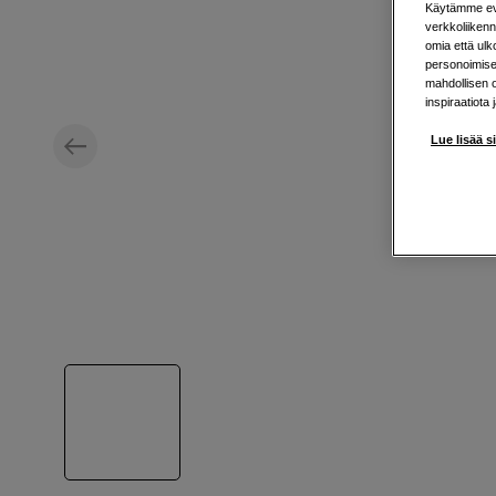
Käytämme evä
verkkoliikenn
omia että ul
personoimisek
mahdollisen 
inspiraatiota 
Lue lisää s