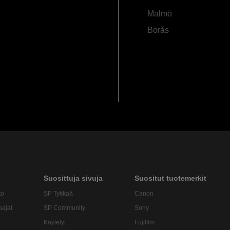
Malmö
Borås
Suosittuja sivuja
Suositut tuotemerkit
to
SP Tykkää
Canon
oajat
SP Community
Sony
Käytetyt
Fujifilm