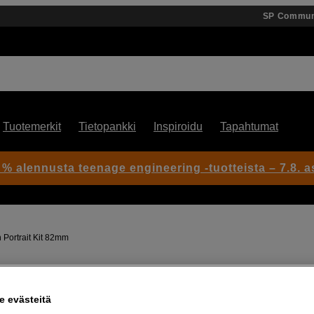
SP Commun
Tuotemerkit
Tietopankki
Inspiroidu
Tapahtumat
 % alennusta teenage engineering -tuotteista – 7.8. as
Portrait Kit 82mm
Artikkeli: 1102367
 evästeitä
Pehmeä valo ja elokuvamaine