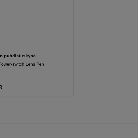
an puhdistuskynä
ower-switch Lens Pen
R