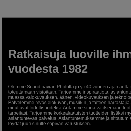
Ratkaisuja luoville ihm
vuodesta 1982
Olemme Scandinavian Photolla jo yli 40 vuoden ajan auttan
toteuttamaan visioitaan. Tarjoamme inspiraatiota, asiantunt
muassa valokuvauksen, äänen, videokuvauksen ja teknologi
Palvelemme myös elokuvan, musiikin ja taiteen harrastajia. O
muuttuvat todellisuudeksi. Autamme sinua valitsemaan tuott
tarpeitasi. Tarjoamme korkealaatuisten tuotteiden lisäksi m
asiantuntevaa palvelua. Asiantuntemuksemme ja sitoutumi
löydät juuri sinulle sopivan varustuksen.