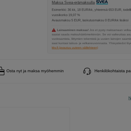
Maksa Svea-erämaksulla
Esimerkki: 36 kk, 18 EUR/kk, yhteensä 653 EUR, todell
vuosikorko 19,07 %
Avausmaksu 5 EUR, laskutusmaksu 0 EUR/kk lisäksi
Lainaaminen maksaa!
Jos et pysty maksamaan velkaa
saatat saada maksuhäiriömerkinnän. Se voi vaikeuttaa a
vuokraamista, liittymien tekemistä ja uusien lainojen saami
saat kuntasi talous- ja velkaneuvonnasta. Yhteystiedot löyd
kkv.fi (avautuu uuteen välilehteen)
Osta nyt ja maksa myöhemmin
Henkilökohtaista pa
N