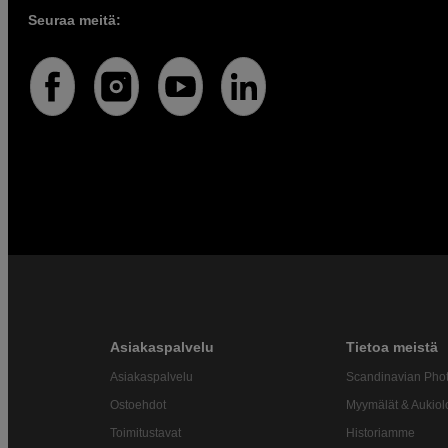
Seuraa meitä:
Asiakaspalvelu
Tietoa meistä
Asiakaspalvelu
Scandinavian Pho
Ostoehdot
Myymälät & Aukiol
Toimitustavat
Historiamme