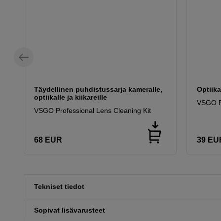
Täydellinen puhdistussarja kameralle,
Optiik
optiikalle ja kiikareille
VSGO P
VSGO Professional Lens Cleaning Kit
68
EUR
39
EU
Tekniset tiedot
Sopivat lisävarusteet