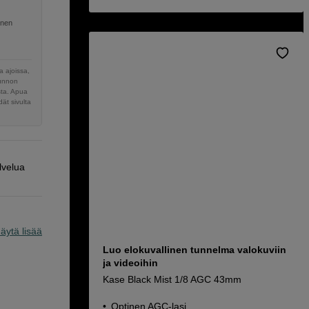
inen
 ajoissa,
sunnon
sta. Apua
ät sivulta
lvelua
äytä lisää
Luo elokuvallinen tunnelma valokuviin
ja videoihin
Kase Black Mist 1/8 AGC 43mm
Optinen AGC-lasi