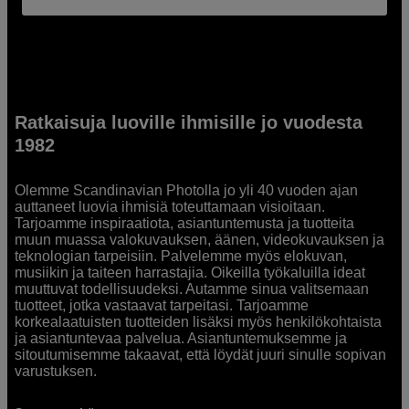
Ratkaisuja luoville ihmisille jo vuodesta
1982
Olemme Scandinavian Photolla jo yli 40 vuoden ajan
auttaneet luovia ihmisiä toteuttamaan visioitaan.
Tarjoamme inspiraatiota, asiantuntemusta ja tuotteita
muun muassa valokuvauksen, äänen, videokuvauksen ja
teknologian tarpeisiin. Palvelemme myös elokuvan,
musiikin ja taiteen harrastajia. Oikeilla työkaluilla ideat
muuttuvat todellisuudeksi. Autamme sinua valitsemaan
tuotteet, jotka vastaavat tarpeitasi. Tarjoamme
korkealaatuisten tuotteiden lisäksi myös henkilökohtaista
ja asiantuntevaa palvelua. Asiantuntemuksemme ja
sitoutumisemme takaavat, että löydät juuri sinulle sopivan
varustuksen.