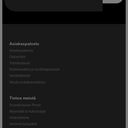
Asiakaspalvelu
Asiakaspalvelu
Ostoehdot
Toimitustavat
Reklamaatiot ja huoltotapaukset
Henkilötiedot
Muuta evästeasetuksia
Tietoa meistä
Scandinavian Photo
Myymälät & Aukioloajat
Historiamme
Avoimet työpaikat