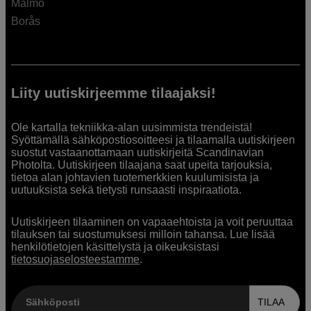
Malmö
Borås
Liity uutiskirjeemme tilaajaksi!
Ole kartalla tekniikka-alan uusimmista trendeistä!
Syöttämällä sähköpostiosoitteesi ja tilaamalla uutiskirjeen
suostut vastaanottamaan uutiskirjeitä Scandinavian
Photolta. Uutiskirjeen tilaajana saat upeita tarjouksia,
tietoa alan johtavien tuotemerkkien kuulumisista ja
uutuuksista sekä tietysti runsaasti inspiraatiota.
Uutiskirjeen tilaaminen on vapaaehtoista ja voit peruuttaa
tilauksen tai suostumuksesi milloin tahansa. Lue lisää
henkilötietojen käsittelystä ja oikeuksistasi
tietosuojaselosteestamme
.
Sähköposti
TILAA