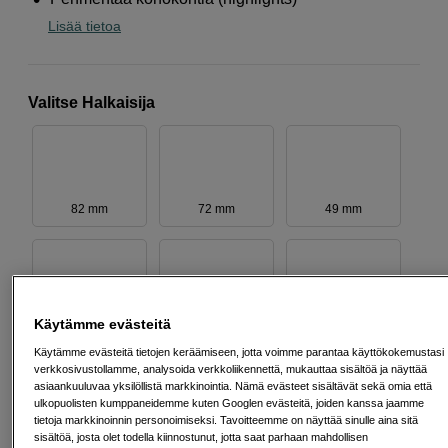
Lisää tietoa
Valitse Halkaisija
82 mm
72 mm
49 mm
Käytämme evästeitä
67 mm
77 mm
95 mm
Käytämme evästeitä tietojen keräämiseen, jotta voimme parantaa käyttökokemustasi
verkkosivustollamme, analysoida verkkoliikennettä, mukauttaa sisältöä ja näyttää
asiaankuuluvaa yksilöllistä markkinointia. Nämä evästeet sisältävät sekä omia että
ulkopuolisten kumppaneidemme kuten Googlen evästeitä, joiden kanssa jaamme
tietoja markkinoinnin personoimiseksi. Tavoitteemme on näyttää sinulle aina sitä
sisältöä, josta olet todella kiinnostunut, jotta saat parhaan mahdollisen
52 mm
55 mm
58 mm