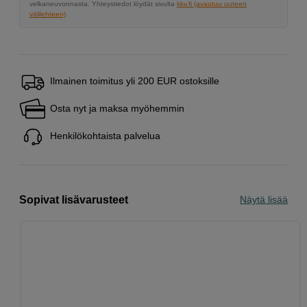
velkaneuvonnasta. Yhteystiedot löydät sivulta
kkv.fi (avautuu uuteen
välilehteen)
Ilmainen toimitus yli 200 EUR ostoksille
Osta nyt ja maksa myöhemmin
Henkilökohtaista palvelua
Sopivat lisävarusteet
Näytä lisää