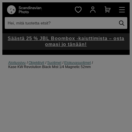
Hei, mitä tuotetta etsit?
Säästä 25 % JBL Boombox -kaiuttimista – osta
omasi jo tänään!
Aloitussivu
Objektiivit
Suotimet
Elokuvasuotimet
Kase KW Revolution Black Mist 1/4 Magnetic 52mm