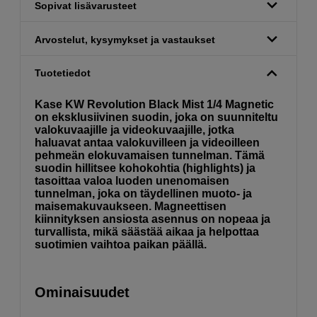
Sopivat lisävarusteet
Arvostelut, kysymykset ja vastaukset
Tuotetiedot
Kase KW Revolution Black Mist 1/4 Magnetic
on eksklusiivinen suodin, joka on suunniteltu
valokuvaajille ja videokuvaajille, jotka
haluavat antaa valokuvilleen ja videoilleen
pehmeän elokuvamaisen tunnelman. Tämä
suodin hillitsee kohokohtia (highlights) ja
tasoittaa valoa luoden unenomaisen
tunnelman, joka on täydellinen muoto- ja
maisemakuvaukseen. Magneettisen
kiinnityksen ansiosta asennus on nopeaa ja
turvallista, mikä säästää aikaa ja helpottaa
suotimien vaihtoa paikan päällä.
Ominaisuudet