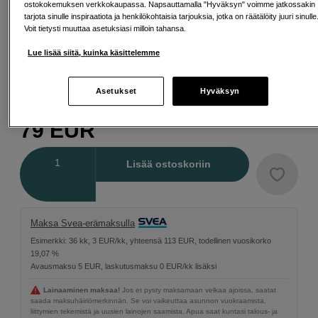
ostokokemuksen verkkokaupassa. Napsauttamalla "Hyväksyn" voimme jatkossakin
tarjota sinulle inspiraatiota ja henkilökohtaisia tarjouksia, jotka on räätälöity juuri sinulle
Voit tietysti muuttaa asetuksiasi milloin tahansa.
Lue lisää siitä, kuinka käsittelemme
62 mm
Asetukset
Hyväksyn
79
EUR
Määrä
Lisää ostoskoriin
Maksa Svea-erämaksulla
Esimerkki: 36 kk, 3 EUR/kk, yhteensä 113 EUR, todellinen vuosikorko
19,07 %
Avausmaksu 5 EUR, laskutusmaksu 0 EUR/kk lisäksi
Lainaaminen maksaa!
Jos et pysty maksamaan velkaa ajoissa, saatat
saada maksuhäiriömerkinnän. Se voi vaikeuttaa asunnon vuokraamista,
liittymien tekemistä ja uusien lainojen saamista. Apua saat kuntasi talous- ja