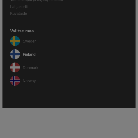
Lahjakortti
Kuvataide
Valitse maa
Sweden
Finland
Denmark
Norway