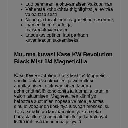
Luo pehmeän, elokuvamaisen vaikutelman
Vähentää kohokohtia (highlights) ja levittää
valoa tasaisesti
Nopea ja turvallinen magneettinen asennus
Ihanteellinen muoto- ja
maisemakuvaukseen
Laadukas optinen lasi parhaan
kuvanlaadun takaamiseksi
Muunna kuvasi Kase KW Revolution
Black Mist 1/4 Magneticilla
Kase KW Revolution Black Mist 1/4 Magnetic -
suodin antaa valokuvillesi ja videoillesi
ainutlaatuisen, elokuvamaisen laadun
pehmentämällä kohokohtia ja luomalla kauniin
valon taittumisen. Magneettinen kiinnitys
helpottaa suotimien nopeaa vaihtoa ja antaa
sinulle vapauden keskittyä luovaan prosessiisi.
Tämä suodin on korvaamaton työkalu sekä
harrastajille että ammattilaisille, jotka haluavat
lisätä töihinsä tunnelmaa ja tyyliä.