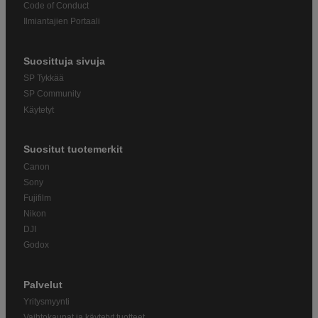
Code of Conduct
Ilmiantajien Portaali
Suosittuja sivuja
SP Tykkää
SP Community
Käytetyt
Suositut tuotemerkit
Canon
Sony
Fujifilm
Nikon
DJI
Godox
Palvelut
Yritysmyynti
Vaihtokaupat ja käytetyt tuotteet