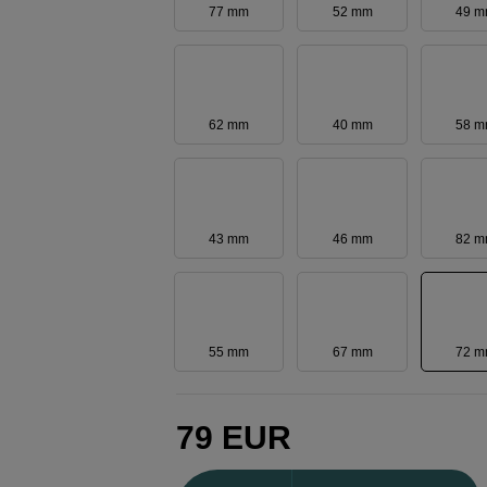
77 mm
52 mm
49 
62 mm
40 mm
58 
43 mm
46 mm
82 
55 mm
67 mm
72 
79
EUR
Määrä