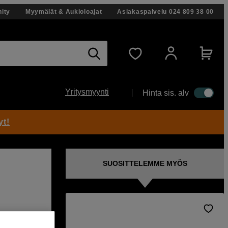
ity
Myymälät & Aukioloajat
Asiakaspalvelu
024 809 38 00
Yritysmyynti
Hinta sis. alv
yt!
SUOSITTELEMME MYÖS