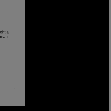
ohtia
elman