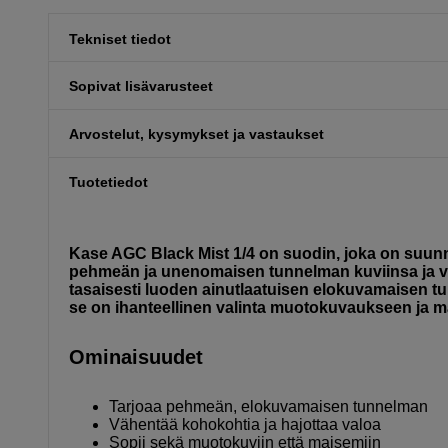
Tekniset tiedot
Sopivat lisävarusteet
Arvostelut, kysymykset ja vastaukset
Tuotetiedot
Kase AGC Black Mist 1/4 on suodin, joka on suunnit
pehmeän ja unenomaisen tunnelman kuviinsa ja vi
tasaisesti luoden ainutlaatuisen elokuvamaisen t
se on ihanteellinen valinta muotokuvaukseen ja 
Ominaisuudet
Tarjoaa pehmeän, elokuvamaisen tunnelman
Vähentää kohokohtia ja hajottaa valoa
Sopii sekä muotokuviin että maisemiin