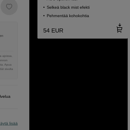
Selkeä black mist efekti
Pehmentää kohokohtia
54
EUR
nen
 ajoissa,
sunnon
sta. Apua
ät sivulta
lvelua
äytä lisää