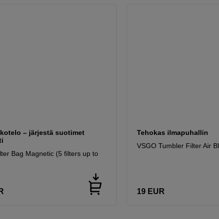
otelo – järjestä suotimet
Tehokas ilmapuhallin
i
VSGO Tumbler Filter Air B
ter Bag Magnetic (5 filters up to
R
19
EUR