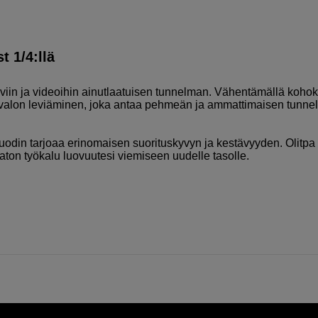
 1/4:llä
viin ja videoihin ainutlaatuisen tunnelman. Vähentämällä kohok
en valon leviäminen, joka antaa pehmeän ja ammattimaisen tunn
suodin tarjoaa erinomaisen suorituskyvyn ja kestävyyden. Olitpa
aton työkalu luovuutesi viemiseen uudelle tasolle.