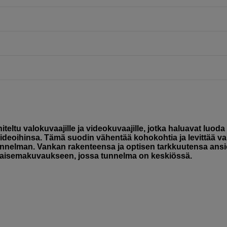
eltu valokuvaajille ja videokuvaajille, jotka haluavat luoda
deoihinsa. Tämä suodin vähentää kohokohtia ja levittää va
unnelman. Vankan rakenteensa ja optisen tarkkuutensa ansi
maisemakuvaukseen, jossa tunnelma on keskiössä.