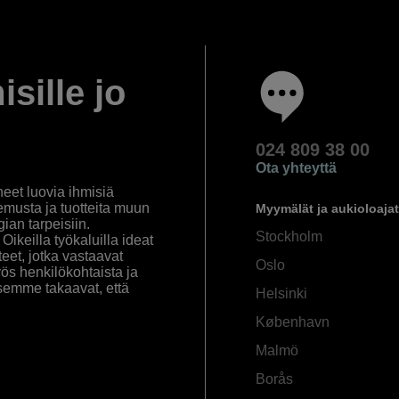
isille jo
024 809 38 00
Ota yhteyttä
eet luovia ihmisiä
emusta ja tuotteita muun
Myymälät ja aukioloajat
an tarpeisiin.
Stockholm
ikeilla työkaluilla ideat
eet, jotka vastaavat
Oslo
yös henkilökohtaista ja
semme takaavat, että
Helsinki
København
Malmö
Borås