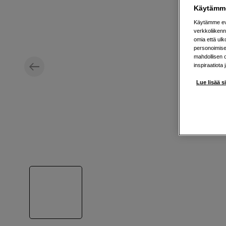
Käytämme
Käytämme evä
verkkoliikenn
omia että ul
personoimisek
mahdollisen 
inspiraatiota 
Lue lisää s