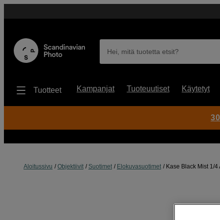
Hei, mitä tuotetta etsit?
Kampanjat
Tuoteuutiset
Käytetyt
Tuotteet
30
Aloitussivu
Objektiivit
Suotimet
Elokuvasuotimet
Kase Black Mist 1/