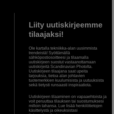
Liity uutiskirjeemme
tilaajaksi!
Ole kartalla tekniikka-alan uusimmista
trendeistä! Syöttämällä
sähköpostiosoitteesi ja tilaamalla
uutiskirjeen suostut vastaanottamaan
uutiskirjeitä Scandinavian Photolta.
Uutiskirjeen tilaajana saat upeita
tarjouksia, tietoa alan johtavien
tuotemerkkien kuulumisista ja uutuuksista
sekä tietysti runsaasti inspiraatiota.
Uutiskirjeen tilaaminen on vapaaehtoista ja
voit peruuttaa tilauksen tai suostumuksesi
milloin tahansa. Lue lisää henkilötietojen
käsittelystä ja oikeuksistasi