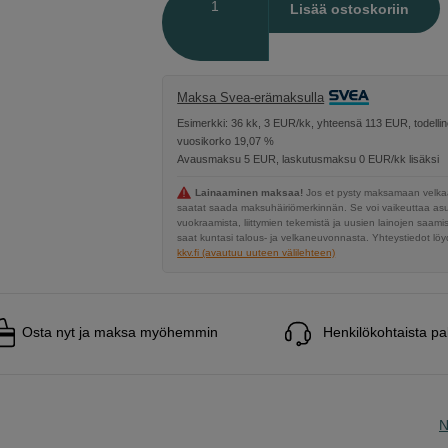
Lisää ostoskoriin
Maksa Svea-erämaksulla
Esimerkki: 36 kk, 3 EUR/kk, yhteensä 113 EUR, todelli
vuosikorko 19,07 %
Avausmaksu 5 EUR, laskutusmaksu 0 EUR/kk lisäksi
Lainaaminen maksaa!
Jos et pysty maksamaan velkaa
saatat saada maksuhäiriömerkinnän. Se voi vaikeuttaa a
vuokraamista, liittymien tekemistä ja uusien lainojen saami
saat kuntasi talous- ja velkaneuvonnasta. Yhteystiedot löyd
kkv.fi (avautuu uuteen välilehteen)
Osta nyt ja maksa myöhemmin
Henkilökohtaista pa
N