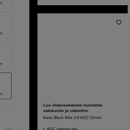
mm
mm
mm
mm
Luo elokuvamainen tunnelma
valokuviin ja videoihin
Kase Black Mist 1/4 AGC 52mm
AGC optinen lasi