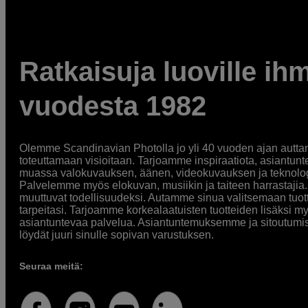
Ratkaisuja luoville ihm
vuodesta 1982
Olemme Scandinavian Photolla jo yli 40 vuoden ajan auttan
toteuttamaan visioitaan. Tarjoamme inspiraatiota, asiantunt
muassa valokuvauksen, äänen, videokuvauksen ja teknologi
Palvelemme myös elokuvan, musiikin ja taiteen harrastajia. O
muuttuvat todellisuudeksi. Autamme sinua valitsemaan tuott
tarpeitasi. Tarjoamme korkealaatuisten tuotteiden lisäksi m
asiantuntevaa palvelua. Asiantuntemuksemme ja sitoutumi
löydät juuri sinulle sopivan varustuksen.
Seuraa meitä: