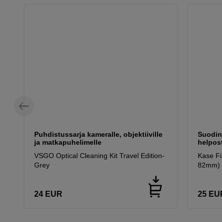
Puhdistussarja kameralle, objektiiville
Suodink
ja matkapuhelimelle
helpost
VSGO Optical Cleaning Kit Travel Edition-
Kase Fil
Grey
82mm)
24
EUR
25
EU