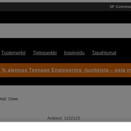
SP Commun
Tuotemerkit
Tietopankki
Inspiroidu
Tapahtumat
 % alennus Teenage Engineering -tuotteista – osta n
4 AGC 72mm
Artikkeli: 1102123
Luo elokuvamainen tunnelma