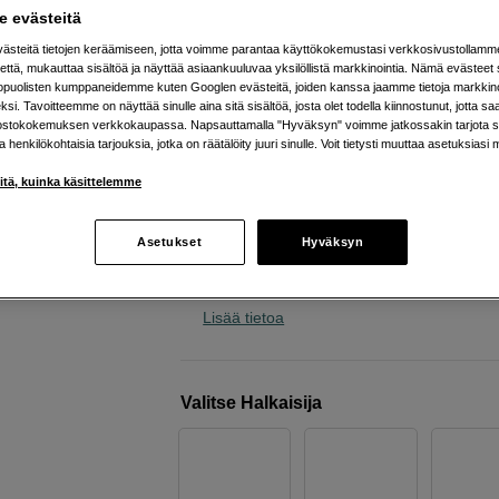
valokuviin ja videoihin
 evästeitä
Kase
Black Mist 1/4 AGC 72mm
steitä tietojen keräämiseen, jotta voimme parantaa käyttökokemustasi verkkosivustollamm
että, mukauttaa sisältöä ja näyttää asiaankuuluvaa yksilöllistä markkinointia. Nämä evästeet 
kopuolisten kumppaneidemme kuten Googlen evästeitä, joiden kanssa jaamme tietoja markkin
si. Tavoitteemme on näyttää sinulle aina sitä sisältöä, josta olet todella kiinnostunut, jotta s
Verkkokauppa
:
Varastossa
ostokokemuksen verkkokaupassa. Napsauttamalla "Hyväksyn" voimme jatkossakin tarjota si
ja henkilökohtaisia tarjouksia, jotka on räätälöity juuri sinulle. Voit tietysti muuttaa asetuksiasi 
Helsingin myymälä
:
Varastotilanne
iitä, kuinka käsittelemme
AGC optinen lasi
Asetukset
Hyväksyn
Selkeä black mist efekti
Pehmentää kohokohtia
Lisää tietoa
Valitse Halkaisija