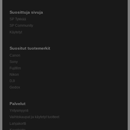
Suosittuja sivuja
SP Tykkää
SP Community
Käytetyt
Suositut tuotemerkit
Canon
Sony
Fujifilm
Nikon
DJI
Godox
Palvelut
Yritysmyynti
Vaihtokaupat ja käytetyt tuotteet
Lahjakortti
Kuvataide