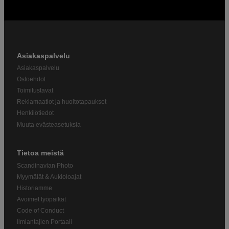
Asiakaspalvelu
Asiakaspalvelu
Ostoehdot
Toimitustavat
Reklamaatiot ja huoltotapaukset
Henkilötiedot
Muuta evästeasetuksia
Tietoa meistä
Scandinavian Photo
Myymälät & Aukioloajat
Historiamme
Avoimet työpaikat
Code of Conduct
Ilmiantajien Portaali