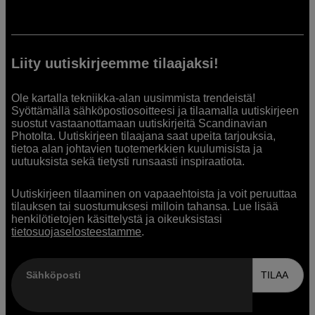
Liity uutiskirjeemme tilaajaksi!
Ole kartalla tekniikka-alan uusimmista trendeistä!
Syöttämällä sähköpostiosoitteesi ja tilaamalla uutiskirjeen
suostut vastaanottamaan uutiskirjeitä Scandinavian
Photolta. Uutiskirjeen tilaajana saat upeita tarjouksia,
tietoa alan johtavien tuotemerkkien kuulumisista ja
uutuuksista sekä tietysti runsaasti inspiraatiota.
Uutiskirjeen tilaaminen on vapaaehtoista ja voit peruuttaa
tilauksen tai suostumuksesi milloin tahansa. Lue lisää
henkilötietojen käsittelystä ja oikeuksistasi
tietosuojaselosteestamme
.
Sähköposti
TILAA