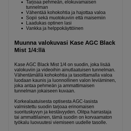
Tarjoaa pehmeän, elokuvamaisen
tunnelman
Vähentää kohokohtia ja hajottaa valoa
Sopii sekä muotokuviin että maisemiin
Laadukas optinen lasi
Vankka ja helppokäyttöinen
Muunna valokuvasi Kase AGC Black
Mist 1/4:llä
Kase AGC Black Mist 1/4 on suodin, joka lisää
valokuviin ja videoihin ainutlaatuisen tunnelman.
Vähentämällä kohokohtia ja tasoittamalla valoa
luodaan kaunis ja luonnollinen valon leviäminen,
joka antaa pehmeän ja ammattimaisen
tunnelman jokaiseen kuvaan.
Korkealaatuisesta optisesta AGC-lasista
valmistettu suodin tarjoaa erinomaisen
suorituskyvyn ja kestävyyden. Olitpa harrastaja
tai ammattilainen, tämä suodin on korvaamaton
työkalu luovuutesi viemiseen uudelle tasolle.