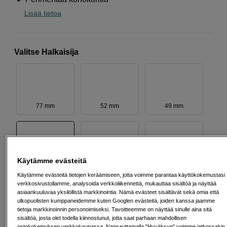
Lisää tietoa
Valitse Halkaisija
77 mm
52 mm
49 mm
Käytämme evästeitä
62 mm
40 mm
58 mm
Käytämme evästeitä tietojen keräämiseen, jotta voimme parantaa käyttökokemustasi
verkkosivustollamme, analysoida verkkoliikennettä, mukauttaa sisältöä ja näyttää
asiaankuuluvaa yksilöllistä markkinointia. Nämä evästeet sisältävät sekä omia että
ulkopuolisten kumppaneidemme kuten Googlen evästeitä, joiden kanssa jaamme
tietoja markkinoinnin personoimiseksi. Tavoitteemme on näyttää sinulle aina sitä
sisältöä, josta olet todella kiinnostunut, jotta saat parhaan mahdollisen
43 mm
46 mm
82 mm
ostokokemuksen verkkokaupassa. Napsauttamalla "Hyväksyn" voimme jatkossakin