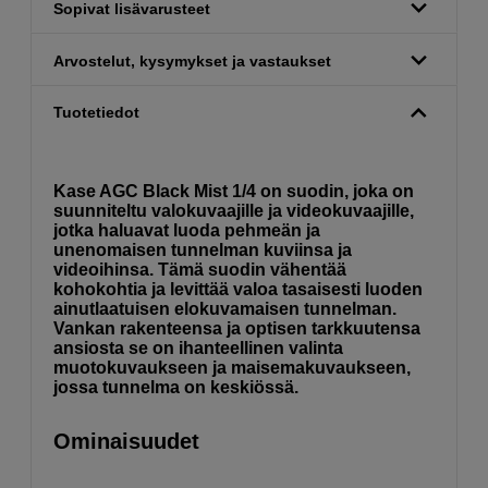
Sopivat lisävarusteet
Arvostelut, kysymykset ja vastaukset
Tuotetiedot
Kase AGC Black Mist 1/4 on suodin, joka on
suunniteltu valokuvaajille ja videokuvaajille,
jotka haluavat luoda pehmeän ja
unenomaisen tunnelman kuviinsa ja
videoihinsa. Tämä suodin vähentää
kohokohtia ja levittää valoa tasaisesti luoden
ainutlaatuisen elokuvamaisen tunnelman.
Vankan rakenteensa ja optisen tarkkuutensa
ansiosta se on ihanteellinen valinta
muotokuvaukseen ja maisemakuvaukseen,
jossa tunnelma on keskiössä.
Ominaisuudet