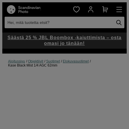
Hei, mitä tuotetta etsit?
Säästä 25 % JBL Boombox -kaiuttimista – osta
omasi jo tänään!
Aloitussivu
Objektiivit
Suotimet
Elokuvasuotimet
Kase Black Mist 1/4 AGC 62mm