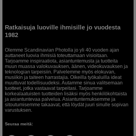
Ratkaisuja luoville ihmisille jo vuodesta
1982
Olemme Scandinavian Photolla jo yli 40 vuoden ajan
auttaneet luovia ihmisiä toteuttamaan visioitaan.
Tarjoamme inspiraatiota, asiantuntemusta ja tuotteita
muun muassa valokuvauksen, äänen, videokuvauksen ja
teknologian tarpeisiin. Palvelemme myös elokuvan,
musiikin ja taiteen harrastajia. Oikeilla työkaluilla ideat
muuttuvat todellisuudeksi. Autamme sinua valitsemaan
tuotteet, jotka vastaavat tarpeitasi. Tarjoamme
korkealaatuisten tuotteiden lisäksi myös henkilökohtaista
ja asiantuntevaa palvelua. Asiantuntemuksemme ja
sitoutumisemme takaavat, että löydät juuri sinulle sopivan
varustuksen.
Seuraa meitä: