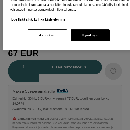
tarjota sinulle inspiraatiota ja henkilökohtaisia tarjouksia, jotka on räätälöity juuri sinulle
Voit tietysti muuttaa asetuksiasi milloin tahansa.
Lue lisää siitä, kuinka käsittelemme
55 mm
67 mm
72 mm
Asetukset
Hyväksyn
67
EUR
Määrä
Lisää ostoskoriin
Maksa Svea-erämaksulla
Esimerkki: 36 kk, 2 EUR/kk, yhteensä 77 EUR, todellinen vuosikorko
19,07 %
Avausmaksu 5 EUR, laskutusmaksu 0 EUR/kk lisäksi
Lainaaminen maksaa!
Jos et pysty maksamaan velkaa ajoissa, saatat
saada maksuhäiriömerkinnän. Se voi vaikeuttaa asunnon vuokraamista,
liittymien tekemistä ja uusien lainojen saamista. Apua saat kuntasi talous- ja