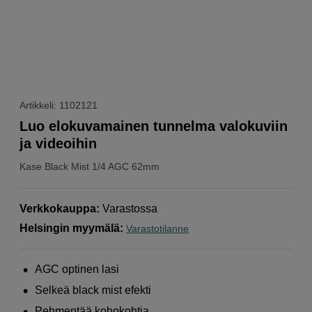
Artikkeli: 1102121
Luo elokuvamainen tunnelma valokuviin
ja videoihin
Kase
Black Mist 1/4 AGC 62mm
Verkkokauppa
:
Varastossa
Helsingin myymälä
:
Varastotilanne
AGC optinen lasi
Selkeä black mist efekti
Pehmentää kohokohtia