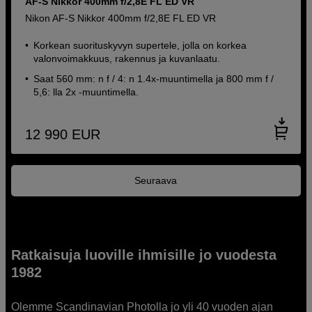
AF-S Nikkor 400mm f/2,8E FL ED VR
Nikon AF-S Nikkor 400mm f/2,8E FL ED VR
Korkean suorituskyvyn supertele, jolla on korkea
valonvoimakkuus, rakennus ja kuvanlaatu.
Saat 560 mm: n f / 4: n 1.4x-muuntimella ja 800 mm f /
5,6: lla 2x -muuntimella.
12 990
EUR
Seuraava
Ratkaisuja luoville ihmisille jo vuodesta
1982
Olemme Scandinavian Photolla jo yli 40 vuoden ajan