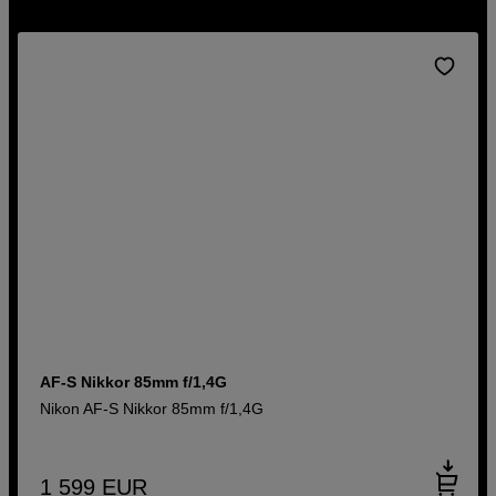
Voigtländeriltä ja muilta. Hanki Nikon F -objektiivit suoraan
verkkokaupastamme tai myymälästämme jo tänään.
AF-S Nikkor 85mm f/1,4G
Nikon AF-S Nikkor 85mm f/1,4G
1 599
EUR