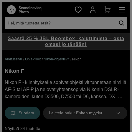
Hei, mitä tuotetta etsit?
Säästä 25 % JBL Boombox -kaiuttimista – osta
omasi jo tänään!
Aloitussivu
Objektiivit
Nikon-objektiivit
Nikon F
Nikon F
Nikon F - kiinnitykselle sopivat objektiivit tunnetaan nimillä
AF-S tai AF-P ja ne ovat yhteensopivia Nikonin DSLR-
kameroiden, kuten D3500, D7500 tai D6, kanssa. DX -
merkinnällä varustetut objektiivit soveltuvat APS-C
kennokoon kameroille, kun taas muut on suunniteltu
Suodata
Lajittele haku
:
Eniten myydyt
Nikonin täyden kennokoon kameroille. Scandinavian
Photolta löydät sekä Nikonin originaaliobjektiiveja että F-
Näyttää 34 tuotetta
kiinnitykselle sopivia objektiiveja Sigmalta, Samyangilta,