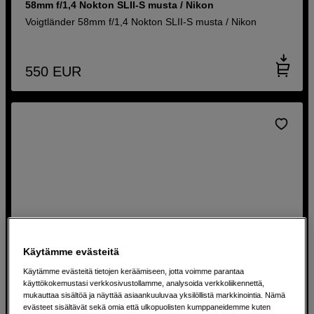
58mm f/1,4 Nokton SLII-S musta / Nikon
Voigtländer 58mm f/1,4 Nokton SLII-S musta / Nikon
550
EUR
Käytämme evästeitä
Käytämme evästeitä tietojen keräämiseen, jotta voimme parantaa
käyttökokemustasi verkkosivustollamme, analysoida verkkoliikennettä,
mukauttaa sisältöä ja näyttää asiaankuuluvaa yksilöllistä markkinointia. Nämä
evästeet sisältävät sekä omia että ulkopuolisten kumppaneidemme kuten