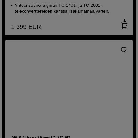
Yhteensopiva Sigman TC-1401- ja TC-2001-
telekonverttereiden kanssa lisäkantamaa varten.
1 399
EUR
AF-S Nikkor 35mm f/1,8G ED