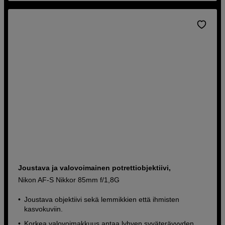
Joustava ja valovoimainen potrettiobjektiivi,
Nikon AF-S Nikkor 85mm f/1,8G
Joustava objektiivi sekä lemmikkien että ihmisten
kasvokuviin.
Korkea valovoimakkuus antaa lyhyen syväterävyyden