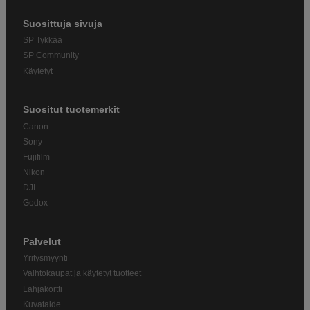
Suosittuja sivuja
SP Tykkää
SP Community
Käytetyt
Suositut tuotemerkit
Canon
Sony
Fujifilm
Nikon
DJI
Godox
Palvelut
Yritysmyynti
Vaihtokaupat ja käytetyt tuotteet
Lahjakortti
Kuvataide