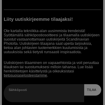
Liity uutiskirjeemme tilaajaksi!
Ole kartalla tekniikka-alan uusimmista trendeistä!
Syöttämällä sähköpostiosoitteesi ja tilaamalla uutiskirjeen
suostut vastaanottamaan uutiskirjeitä Scandinavian
Photolta. Uutiskirjeen tilaajana saat upeita tarjouksia,
tietoa alan johtavien tuotemerkkien kuulumisista ja
uutuuksista sekä tietysti runsaasti inspiraatiota.
Uutiskirjeen tilaaminen on vapaaehtoista ja voit peruuttaa
tilauksen tai suostumuksesi milloin tahansa. Lue lisää
henkilötietojen käsittelystä ja oikeuksistasi
tietosuojaselosteestamme
.
Sähköposti
TILAA