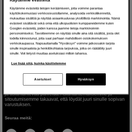
Käytämme evästeitä tietojen keräämiseen, jotta voimme parantaa
käyttökokemustasi verkkosivustollamme, analysoida verkkoliikennettä,
mukauttaa sisältöä ja näyttää asiaankuuluvaa yksilöllistä markkinointia. Nämä
Ratkaisuja luoville ihmisille jo vuodesta
evästeet sisältävät sekä omia että ulkopuolisten kumppaneidemme kuten
Googlen evästeitä, joiden kanssa jaamme tietoja markkinoinnin
1982
personoimiseksi. Tavoitteemme on näyttää sinulle aina sitä sisältöä, josta olet
todella kiinnostunut, jotta saat parhaan mahdollisen ostokokemuksen
verkkokaupassa. Napsauttamalla "Hyväksyn" voimme jatkossakin tarjota
Olemme Scandinavian Photolla jo yli 40 vuoden ajan
sinulle inspiraatiota ja henkilökohtaisia tarjouksia, jotka on räätälöity juuri
auttaneet luovia ihmisiä toteuttamaan visioitaan.
sinulle. Voit tietysti muuttaa asetuksiasi milloin tahansa.
Tarjoamme inspiraatiota, asiantuntemusta ja tuotteita
muun muassa valokuvauksen, äänen, videokuvauksen ja
Lue lisää siitä, kuinka käsittelemme
teknologian tarpeisiin. Palvelemme myös elokuvan,
musiikin ja taiteen harrastajia. Oikeilla työkaluilla ideat
muuttuvat todellisuudeksi. Autamme sinua valitsemaan
Asetukset
Hyväksyn
tuotteet, jotka vastaavat tarpeitasi. Tarjoamme
korkealaatuisten tuotteiden lisäksi myös henkilökohtaista
ja asiantuntevaa palvelua. Asiantuntemuksemme ja
sitoutumisemme takaavat, että löydät juuri sinulle sopivan
varustuksen.
Seuraa meitä: