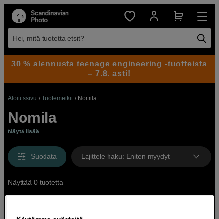
Hei, mitä tuotetta etsit?
30 % alennusta teenage engineering -tuotteista
– 7.8. asti!
Aloitussivu
Tuotemerkit
Nomila
Nomila
Näytä lisää
Suodata
Lajittele haku
:
Eniten myydyt
Näyttää 0 tuotetta
Käytämme evästeitä