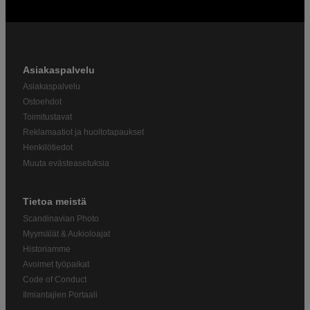
Asiakaspalvelu
Asiakaspalvelu
Ostoehdot
Toimitustavat
Reklamaatiot ja huoltotapaukset
Henkilötiedot
Muuta evästeasetuksia
Tietoa meistä
Scandinavian Photo
Myymälät & Aukioloajat
Historiamme
Avoimet työpaikat
Code of Conduct
Ilmiantajien Portaali