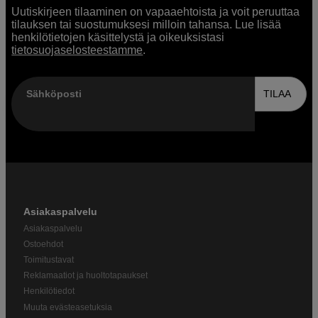
Uutiskirjeen tilaaminen on vapaaehtoista ja voit peruuttaa
tilauksen tai suostumuksesi milloin tahansa. Lue lisää
henkilötietojen käsittelystä ja oikeuksistasi
tietosuojaselosteestamme
.
Sähköposti
TILAA
Asiakaspalvelu
Asiakaspalvelu
Ostoehdot
Toimitustavat
Reklamaatiot ja huoltotapaukset
Henkilötiedot
Muuta evästeasetuksia