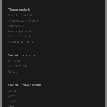
Tietoa meistä
Scandinavian Photo
Myymälät & Aukioloajat
Historiamme
Avoimet työpaikat
Code of Conduct
Ilmiantajien Portaali
Suosittuja sivuja
SP Tykkää
SP Community
Käytetyt
Suositut tuotemerkit
Canon
Sony
Fujifilm
Nikon