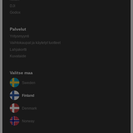
DJI
Godox
Palvelut
Yritysmyynti
Vaihtokaupat ja käytetyt tuotteet
Lahjakortti
Kuvataide
Valitse maa
Sweden
Finland
Denmark
Norway