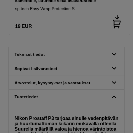
kameroille, latureille sekä lisävarusteille
sp.tech Easy Wrap Protection S
19
EUR
Tekniset tiedot
Sopivat lisävarusteet
Arvostelut, kysymykset ja vastaukset
Tuotetiedot
Nikon Prostaff P3 tarjoaa sinulle vedenpitävän
ja huurtumattoman kiikarin mukavalla otteella.
Suurella määrällä valoa ja hienoa värintoistoa