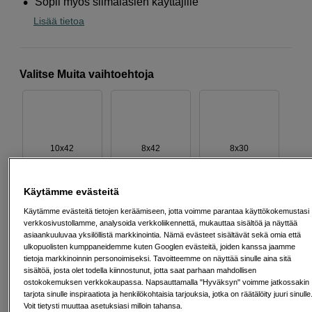
Sopii myös silmälasien käyttäjille
Lisää tietoa
Valitse Muita vaihtoehtoja
10x42
8x42
8x30
Käytämme evästeitä
Käytämme evästeitä tietojen keräämiseen, jotta voimme parantaa käyttökokemustasi
verkkosivustollamme, analysoida verkkoliikennettä, mukauttaa sisältöä ja näyttää
10x30
asiaankuuluvaa yksilöllistä markkinointia. Nämä evästeet sisältävät sekä omia että
ulkopuolisten kumppaneidemme kuten Googlen evästeitä, joiden kanssa jaamme
tietoja markkinoinnin personoimiseksi. Tavoitteemme on näyttää sinulle aina sitä
sisältöä, josta olet todella kiinnostunut, jotta saat parhaan mahdollisen
166
EUR
ostokokemuksen verkkokaupassa. Napsauttamalla "Hyväksyn" voimme jatkossakin
tarjota sinulle inspiraatiota ja henkilökohtaisia tarjouksia, jotka on räätälöity juuri sinulle
Voit tietysti muuttaa asetuksiasi milloin tahansa.
Määrä