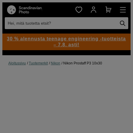
Hei, mitä tuotetta etsit?
30 % alennusta teenage engineering -tuotteista
– 7.8. asti!
Aloitussivu
Tuotemerkit
Nikon
Nikon Prostaff P3 10x30