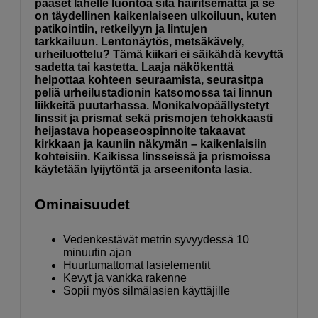
pääset lähelle luontoa sitä häiritsemättä ja se
on täydellinen kaikenlaiseen ulkoiluun, kuten
patikointiin, retkeilyyn ja lintujen
tarkkailuun. Lentonäytös, metsäkävely,
urheiluottelu? Tämä kiikari ei säikähdä kevyttä
sadetta tai kastetta. Laaja näkökenttä
helpottaa kohteen seuraamista, seurasitpa
peliä urheilustadionin katsomossa tai linnun
liikkeitä puutarhassa. Monikalvopäällystetyt
linssit ja prismat sekä prismojen tehokkaasti
heijastava hopeaseospinnoite takaavat
kirkkaan ja kauniin näkymän – kaikenlaisiin
kohteisiin. Kaikissa linsseissä ja prismoissa
käytetään lyijytöntä ja arseenitonta lasia.
Ominaisuudet
Vedenkestävät metrin syvyydessä 10
minuutin ajan
Huurtumattomat lasielementit
Kevyt ja vankka rakenne
Sopii myös silmälasien käyttäjille