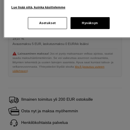
Lisää ostoskoriin
Lue lisää siitä, kuinka käsittelemme
Asetukset
Hyväksyn
Maksa Svea-erämaksulla
Esimerkki: 36 kk, 6 EUR/kk, yhteensä 221 EUR, todellinen vuosikorko
19,07 %
Avausmaksu 5 EUR, laskutusmaksu 0 EUR/kk lisäksi
Lainaaminen maksaa!
Jos et pysty maksamaan velkaa ajoissa, saatat
saada maksuhäiriömerkinnän. Se voi vaikeuttaa asunnon vuokraamista,
liittymien tekemistä ja uusien lainojen saamista. Apua saat kuntasi talous- ja
velkaneuvonnasta. Yhteystiedot löydät sivulta
kkv.fi (avautuu uuteen
välilehteen)
Ilmainen toimitus yli 200 EUR ostoksille
Osta nyt ja maksa myöhemmin
Henkilökohtaista palvelua