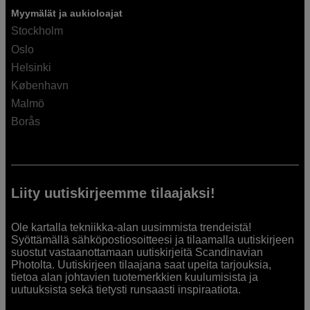
Myymälät ja aukioloajat
Stockholm
Oslo
Helsinki
København
Malmö
Borås
Liity uutiskirjeemme tilaajaksi!
Ole kartalla tekniikka-alan uusimmista trendeistä!
Syöttämällä sähköpostiosoitteesi ja tilaamalla uutiskirjeen
suostut vastaanottamaan uutiskirjeitä Scandinavian
Photolta. Uutiskirjeen tilaajana saat upeita tarjouksia,
tietoa alan johtavien tuotemerkkien kuulumisista ja
uutuuksista sekä tietysti runsaasti inspiraatiota.