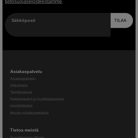
tietosuojaselosteestamme
.
Sähköposti
TILAA
Asiakaspalvelu
Asiakaspalvelu
Ostoehdot
Toimitustavat
Reklamaatiot ja huoltotapaukset
Henkilötiedot
Muuta evästeasetuksia
Tietoa meistä
Scandinavian Photo