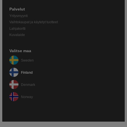
Palvelut
Yritysmyynti
Vaihtokaupat ja käytetyt tuotteet
Lahjakortti
Kuvataide
Valitse maa
Sweden
Finland
Denmark
Norway