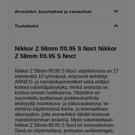
Arvostelut, kysymykset ja vastaukset
Tuotetiedot
Nikkor Z 58mm f/0.95 S Noct Nikkor
Z 58mm f/0.95 S Noct
Nikkor Z 58mm f/0.95 S Noct -objektiivissa on 17
elementtiä 10 ryhmässä, erityisesti kehitetyt
ARNEO- ja nanokidepinnoitteet sekä erittäin
korkea valonläpäisykyky, minkä ansiosta se
kuuluu omaan luokkaansa. Objektiivi on
suunniteltu tuottamaan poikkeuksellista
terävyyttä muotokuva- ja yökuvauksessa: se
eliminoi käytännössä koma- ja kromaattisen
aberraation, jotta esimerkiksi tähdet toistuvat
mahdollisimman terävinä. Myös rakenteeltaan
Nikkor Z 58mm f/0.95 S Noct on innovatiivinen.
Siinä on ohjelmoitava, portaaton aukkorengas,