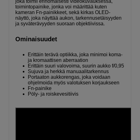
joka toimii erinomaisesti videokuvauksessa,
toimintopainike, jonka voi määrittää kuten
kameran Fn-painikkeet, sekä kirkas OLED-
näyttö, joka näyttää aukon, tarkennusetäisyyden
ja syväterävyyden suoraan objektiivissa.
Ominaisuudet
Erittäin terävä optiikka, joka minimoi koma-
ja kromaattisen aberraation
Erittäin suuri valovoima, suurin aukko f/0,95
Sujuva ja herkkä manuaalitarkennus
Portaaton aukkorengas, joka voidaan
ohjelmoida myös valotuksen korjaukseen
Fn-painike
Pöly- ja roiskevesitiivis