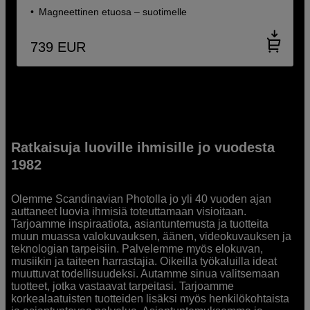
Magneettinen etuosa – suotimelle
739
EUR
Ratkaisuja luoville ihmisille jo vuodesta
1982
Olemme Scandinavian Photolla jo yli 40 vuoden ajan
auttaneet luovia ihmisiä toteuttamaan visioitaan.
Tarjoamme inspiraatiota, asiantuntemusta ja tuotteita
muun muassa valokuvauksen, äänen, videokuvauksen ja
teknologian tarpeisiin. Palvelemme myös elokuvan,
musiikin ja taiteen harrastajia. Oikeilla työkaluilla ideat
muuttuvat todellisuudeksi. Autamme sinua valitsemaan
tuotteet, jotka vastaavat tarpeitasi. Tarjoamme
korkealaatuisten tuotteiden lisäksi myös henkilökohtaista