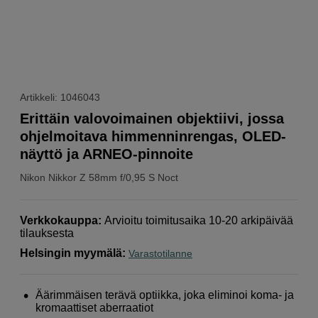
Artikkeli: 1046043
Erittäin valovoimainen objektiivi, jossa
ohjelmoitava himmenninrengas, OLED-
näyttö ja ARNEO-pinnoite
Nikon
Nikkor Z 58mm f/0,95 S Noct
Verkkokauppa
:
Arvioitu toimitusaika 10-20 arkipäivää
tilauksesta
Helsingin myymälä
:
Varastotilanne
Äärimmäisen terävä optiikka, joka eliminoi koma- ja
kromaattiset aberraatiot