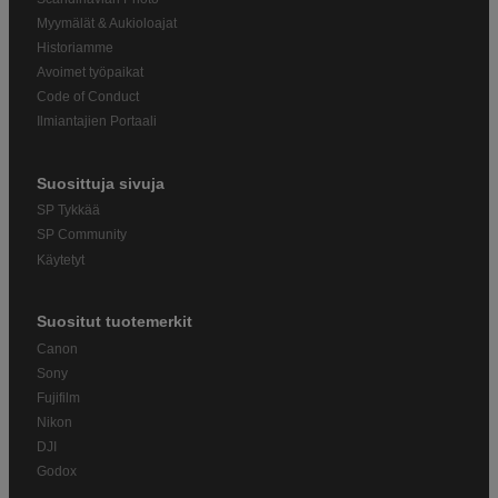
Myymälät & Aukioloajat
Historiamme
Avoimet työpaikat
Code of Conduct
Ilmiantajien Portaali
Suosittuja sivuja
SP Tykkää
SP Community
Käytetyt
Suositut tuotemerkit
Canon
Sony
Fujifilm
Nikon
DJI
Godox