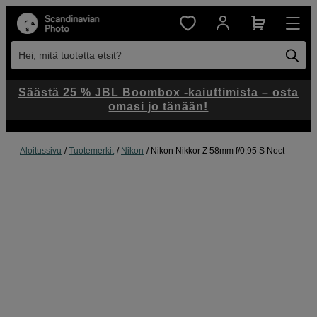
Hei, mitä tuotetta etsit?
Säästä 25 % JBL Boombox -kaiuttimista – osta
omasi jo tänään!
Aloitussivu
Tuotemerkit
Nikon
Nikon Nikkor Z 58mm f/0,95 S Noct