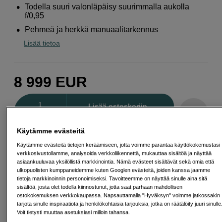
Todella suuri valonläpäisy suurimmalla aukolla
f/0,95
Pehmeä ja herkkä manuaalitarkennus
Lisää tietoa
8 999
EUR
Määrä
Lisää ostoskoriin
Käytämme evästeitä
Käytämme evästeitä tietojen keräämiseen, jotta voimme parantaa käyttökokemustasi
Maksa Svea-erämaksulla
verkkosivustollamme, analysoida verkkoliikennettä, mukauttaa sisältöä ja näyttää
Esimerkki: 36 kk, 323 EUR/kk, yhteensä 11 633 EUR, todellinen
asiaankuuluvaa yksilöllistä markkinointia. Nämä evästeet sisältävät sekä omia että
vuosikorko 19,07 %
ulkopuolisten kumppaneidemme kuten Googlen evästeitä, joiden kanssa jaamme
Avausmaksu 5 EUR, laskutusmaksu 0 EUR/kk lisäksi
tietoja markkinoinnin personoimiseksi. Tavoitteemme on näyttää sinulle aina sitä
sisältöä, josta olet todella kiinnostunut, jotta saat parhaan mahdollisen
Lainaaminen maksaa!
Jos et pysty maksamaan velkaa ajoissa, saatat
ostokokemuksen verkkokaupassa. Napsauttamalla "Hyväksyn" voimme jatkossakin
saada maksuhäiriömerkinnän. Se voi vaikeuttaa asunnon vuokraamista,
tarjota sinulle inspiraatiota ja henkilökohtaisia tarjouksia, jotka on räätälöity juuri sinulle
liittymien tekemistä ja uusien lainojen saamista. Apua saat kuntasi talous- ja
Voit tietysti muuttaa asetuksiasi milloin tahansa.
velkaneuvonnasta. Yhteystiedot löydät sivulta
kkv.fi (avautuu uuteen