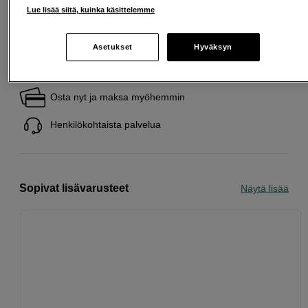
välilehteen)
Lue lisää siitä, kuinka käsittelemme
Asetukset
Hyväksyn
Ilmainen toimitus yli 200 EUR ostoksille
Osta nyt ja maksa myöhemmin
Henkilökohtaista palvelua
Sopivat lisävarusteet
Näytä lisää