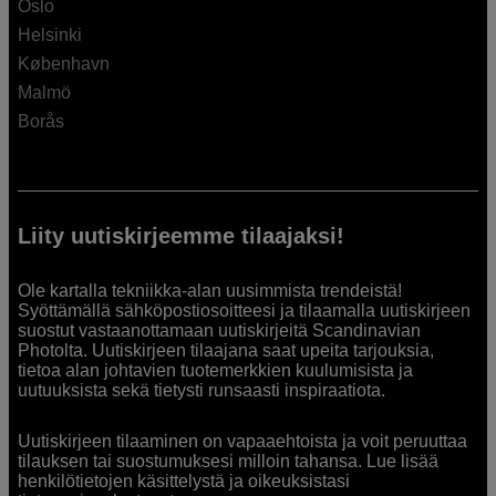
Oslo
Helsinki
København
Malmö
Borås
Liity uutiskirjeemme tilaajaksi!
Ole kartalla tekniikka-alan uusimmista trendeistä!
Syöttämällä sähköpostiosoitteesi ja tilaamalla uutiskirjeen
suostut vastaanottamaan uutiskirjeitä Scandinavian
Photolta. Uutiskirjeen tilaajana saat upeita tarjouksia,
tietoa alan johtavien tuotemerkkien kuulumisista ja
uutuuksista sekä tietysti runsaasti inspiraatiota.
Uutiskirjeen tilaaminen on vapaaehtoista ja voit peruuttaa
tilauksen tai suostumuksesi milloin tahansa. Lue lisää
henkilötietojen käsittelystä ja oikeuksistasi