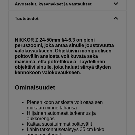
Arvostelut, kysymykset ja vastaukset
Tuotetiedot
NIKKOR Z 24-50mm f/4-6,3 on pieni
peruszoomi, joka antaa sinulle joustavuutta
valokuvaukseen. Objektiivin monipuolisen
polttovälin ansiosta voit kuvata sekä
maisema- että potrettikuvia. Täydellinen
objektiivi sinulle, joka haluat siirtyä täyden
kennokoon valokuvaukseen.
Ominaisuudet
Pienen koon ansiosta voit ottaa sen
mukaan minne tahansa
Hiljainen automaattitarkennus ja
aukkorengas
Kattaa suosituimmat polttovälit
Lähin tarkennusetäisyys 35 cm koko
zoomausalueella