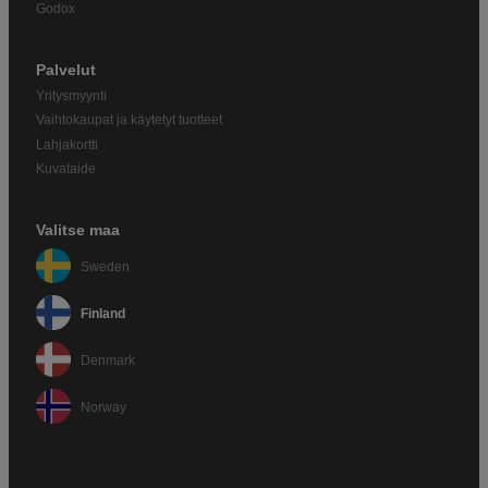
Godox
Palvelut
Yritysmyynti
Vaihtokaupat ja käytetyt tuotteet
Lahjakortti
Kuvataide
Valitse maa
Sweden
Finland
Denmark
Norway