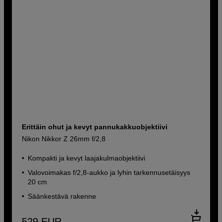
Erittäin ohut ja kevyt pannukakkuobjektiivi
Nikon Nikkor Z 26mm f/2,8
Kompakti ja kevyt laajakulmaobjektiivi
Valovoimakas f/2,8-aukko ja lyhin tarkennusetäisyys
20 cm
Säänkestävä rakenne
529
EUR