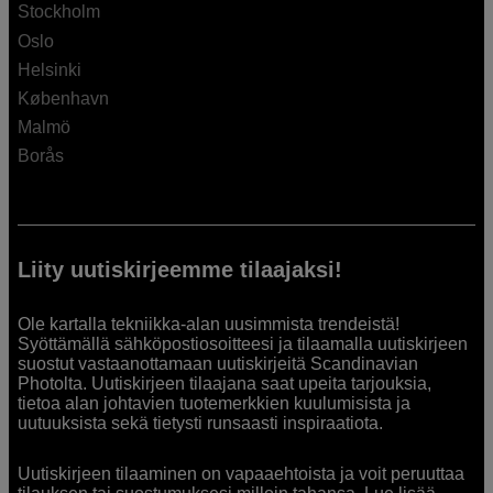
Stockholm
Oslo
Helsinki
København
Malmö
Borås
Liity uutiskirjeemme tilaajaksi!
Ole kartalla tekniikka-alan uusimmista trendeistä!
Syöttämällä sähköpostiosoitteesi ja tilaamalla uutiskirjeen
suostut vastaanottamaan uutiskirjeitä Scandinavian
Photolta. Uutiskirjeen tilaajana saat upeita tarjouksia,
tietoa alan johtavien tuotemerkkien kuulumisista ja
uutuuksista sekä tietysti runsaasti inspiraatiota.
Uutiskirjeen tilaaminen on vapaaehtoista ja voit peruuttaa