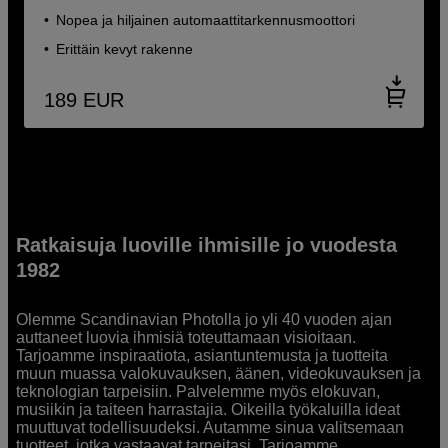
Nopea ja hiljainen automaattitarkennusmoottori
Erittäin kevyt rakenne
189
EUR
Ratkaisuja luoville ihmisille jo vuodesta
1982
Olemme Scandinavian Photolla jo yli 40 vuoden ajan
auttaneet luovia ihmisiä toteuttamaan visioitaan.
Tarjoamme inspiraatiota, asiantuntemusta ja tuotteita
muun muassa valokuvauksen, äänen, videokuvauksen ja
teknologian tarpeisiin. Palvelemme myös elokuvan,
musiikin ja taiteen harrastajia. Oikeilla työkaluilla ideat
muuttuvat todellisuudeksi. Autamme sinua valitsemaan
tuotteet, jotka vastaavat tarpeitasi. Tarjoamme