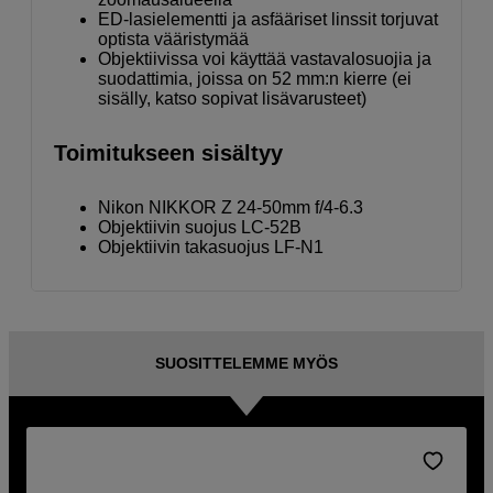
ED-lasielementti ja asfääriset linssit torjuvat
optista vääristymää
Objektiivissa voi käyttää vastavalosuojia ja
suodattimia, joissa on 52 mm:n kierre (ei
sisälly, katso sopivat lisävarusteet)
Toimitukseen sisältyy
Nikon NIKKOR Z 24-50mm f/4-6.3
Objektiivin suojus LC-52B
Objektiivin takasuojus LF-N1
SUOSITTELEMME MYÖS