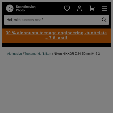
Hei, mitä tuotetta etsit?
30 % alennusta teenage engineering -tuotteista
– 7.8. asti!
Aloitussivu
Tuotemerkit
Nikon
Nikon NIKKOR Z 24-50mm f/4-6,3