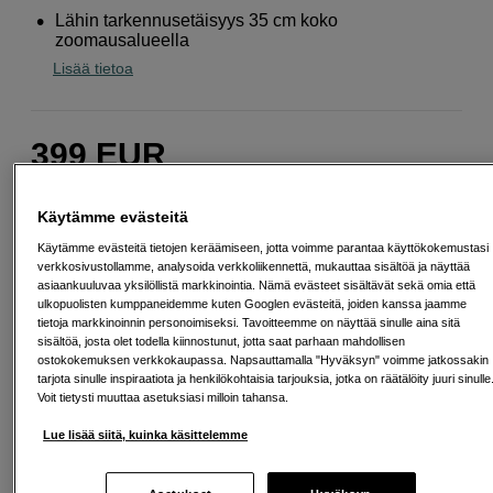
Lähin tarkennusetäisyys 35 cm koko
zoomausalueella
Lisää tietoa
399
EUR
Määrä
Lisää ostoskoriin
Käytämme evästeitä
Käytämme evästeitä tietojen keräämiseen, jotta voimme parantaa käyttökokemustasi
verkkosivustollamme, analysoida verkkoliikennettä, mukauttaa sisältöä ja näyttää
asiaankuuluvaa yksilöllistä markkinointia. Nämä evästeet sisältävät sekä omia että
Maksa Svea-erämaksulla
ulkopuolisten kumppaneidemme kuten Googlen evästeitä, joiden kanssa jaamme
tietoja markkinoinnin personoimiseksi. Tavoitteemme on näyttää sinulle aina sitä
Esimerkki: 36 kk, 14 EUR/kk, yhteensä 509 EUR, todellinen vuosikorko
sisältöä, josta olet todella kiinnostunut, jotta saat parhaan mahdollisen
19,07 %
ostokokemuksen verkkokaupassa. Napsauttamalla "Hyväksyn" voimme jatkossakin
Avausmaksu 5 EUR, laskutusmaksu 0 EUR/kk lisäksi
tarjota sinulle inspiraatiota ja henkilökohtaisia tarjouksia, jotka on räätälöity juuri sinulle
Voit tietysti muuttaa asetuksiasi milloin tahansa.
Lainaaminen maksaa!
Jos et pysty maksamaan velkaa ajoissa, saatat
saada maksuhäiriömerkinnän. Se voi vaikeuttaa asunnon vuokraamista,
Lue lisää siitä, kuinka käsittelemme
liittymien tekemistä ja uusien lainojen saamista. Apua saat kuntasi talous- ja
velkaneuvonnasta. Yhteystiedot löydät sivulta
kkv.fi (avautuu uuteen
välilehteen)