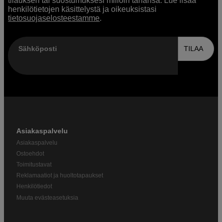
tilauksen tai suostumuksesi milloin tahansa. Lue lisää
henkilötietojen käsittelystä ja oikeuksistasi
tietosuojaselosteestamme
.
Sähköposti
TILAA
Asiakaspalvelu
Asiakaspalvelu
Ostoehdot
Toimitustavat
Reklamaatiot ja huoltotapaukset
Henkilötiedot
Muuta evästeasetuksia