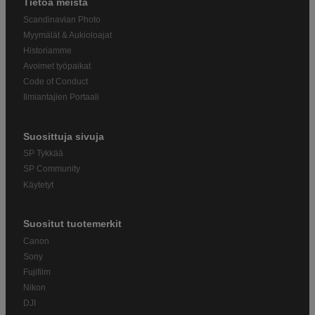
Tietoa meistä
Scandinavian Photo
Myymälät & Aukioloajat
Historiamme
Avoimet työpaikat
Code of Conduct
Ilmiantajien Portaali
Suosittuja sivuja
SP Tykkää
SP Community
Käytetyt
Suositut tuotemerkit
Canon
Sony
Fujifilm
Nikon
DJI