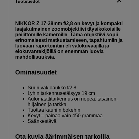
Tuotetiedot
NIKKOR Z 17-28mm f/2,8 on kevyt ja kompakti
laajakulmainen zoomobjektiivi täysikokoisille
peilittömille kameroille. Tämä objektiivi sopii
erinomaisesti matkustamiseen, tapahtumiin ja
luovaan raportointiin eli valokuvaajilla ja
elokuvantekijöillä on enemmän luovia
mahdollisuuksia.
Ominaisuudet
Suuri vakioaukko f/2,8
Lyhin tarkennusetäisyys 19 cm
Automaattitarkennus on nopea, tasainen,
hiljainen ja tarkka
Tuottaa kauniin bokehin
Kevyt – painaa vain 450 grammaa
Säänkestävä
Ota kuvia äärimmäisen tarkoilla