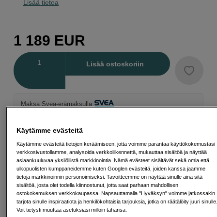
Lisää tietoa
1 189
EUR
Määrä
Lisää ostoskoriin
Maksa Svea-erämaksulla
Esimerkki: 36 kk, 43 EUR/kk, yhteensä 1 553 EUR, todellinen vuosikorko
19,07 %
Käytämme evästeitä
Avausmaksu 5 EUR, laskutusmaksu 0 EUR/kk lisäksi
Käytämme evästeitä tietojen keräämiseen, jotta voimme parantaa käyttökokemustasi
Lainaaminen maksaa!
Jos et pysty maksamaan velkaa ajoissa, saatat
verkkosivustollamme, analysoida verkkoliikennettä, mukauttaa sisältöä ja näyttää
saada maksuhäiriömerkinnän. Se voi vaikeuttaa asunnon vuokraamista,
asiaankuuluvaa yksilöllistä markkinointia. Nämä evästeet sisältävät sekä omia että
liittymien tekemistä ja uusien lainojen saamista. Apua saat kuntasi talous- ja
ulkopuolisten kumppaneidemme kuten Googlen evästeitä, joiden kanssa jaamme
velkaneuvonnasta. Yhteystiedot löydät sivulta
kkv.fi (avautuu uuteen
tietoja markkinoinnin personoimiseksi. Tavoitteemme on näyttää sinulle aina sitä
välilehteen)
sisältöä, josta olet todella kiinnostunut, jotta saat parhaan mahdollisen
ostokokemuksen verkkokaupassa. Napsauttamalla "Hyväksyn" voimme jatkossakin
tarjota sinulle inspiraatiota ja henkilökohtaisia tarjouksia, jotka on räätälöity juuri sinulle
Voit tietysti muuttaa asetuksiasi milloin tahansa.