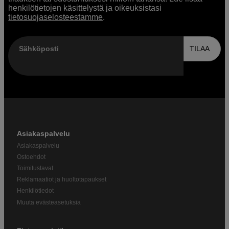
henkilötietojen käsittelystä ja oikeuksistasi
tietosuojaselosteestamme
.
Sähköposti
TILAA
Asiakaspalvelu
Asiakaspalvelu
Ostoehdot
Toimitustavat
Reklamaatiot ja huoltotapaukset
Henkilötiedot
Muuta evästeasetuksia