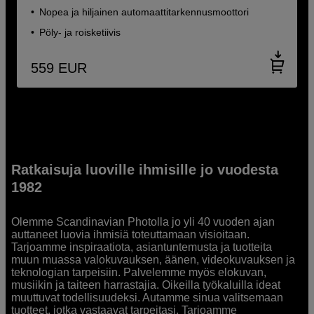
Nopea ja hiljainen automaattitarkennusmoottori
Pöly- ja roisketiivis
559
EUR
Ratkaisuja luoville ihmisille jo vuodesta
1982
Olemme Scandinavian Photolla jo yli 40 vuoden ajan
auttaneet luovia ihmisiä toteuttamaan visioitaan.
Tarjoamme inspiraatiota, asiantuntemusta ja tuotteita
muun muassa valokuvauksen, äänen, videokuvauksen ja
teknologian tarpeisiin. Palvelemme myös elokuvan,
musiikin ja taiteen harrastajia. Oikeilla työkaluilla ideat
muuttuvat todellisuudeksi. Autamme sinua valitsemaan
tuotteet, jotka vastaavat tarpeitasi. Tarjoamme