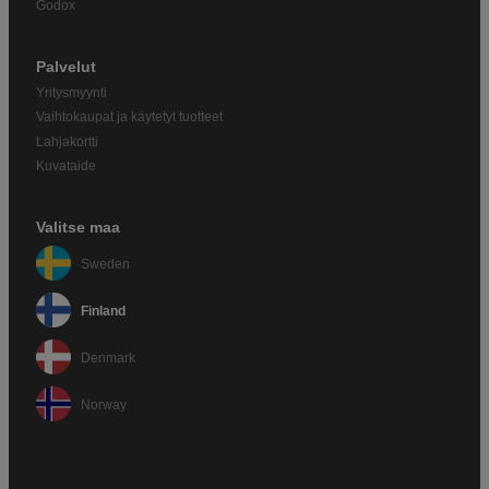
Godox
Palvelut
Yritysmyynti
Vaihtokaupat ja käytetyt tuotteet
Lahjakortti
Kuvataide
Valitse maa
Sweden
Finland
Denmark
Norway