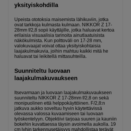
yksityiskohdilla
Upeista ototoksia maisemista lähikuviin, jotka
ovat tarkkoja kulmasta kulmaan. NIKKOR Z 17-
28mm f/2,8 sopii käyttäjille, jotka haluavat kertoa
erilaisia visuaalisia tarinoita ainutlaatuisista
näkökulmista. Kun polttoväli on 17-28 mm,
valokuvaajat voivat ottaa yksityiskohtaisia
laajakulmakuvia, joihin mahtuu kaikki mitä he
haluavat tai leikitellä mittasuhteilla.
Suunniteltu luovaan
laajakulmakuvaukseen
Itsevarmaan ja luovaan laajakulmakuvaukseen
suunniteltu NIKKOR Z 17-28mm f/2,8 on sekä
monipuolinen että helppokäyttöinen. F/2,8:n
jatkuva aukko soveltuu hyvin käytettävissä
olevassa valossa kuvaamiseen tai luovaan
työskentelyyn. Objektiivi tarjoaa suuren ja kauniin
bokehin kuvattaessa täysin avoimella aukolla. 19
cm lyhin tarkennusetäisyys mahdollistaa terävät