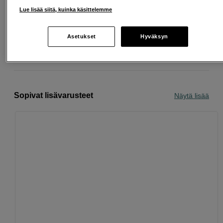
Ilmainen toimitus yli 200 EUR ostoksille
Lue lisää siitä, kuinka käsittelemme
Osta nyt ja maksa myöhemmin
Asetukset
Hyväksyn
Henkilökohtaista palvelua
Sopivat lisävarusteet
Näytä lisää