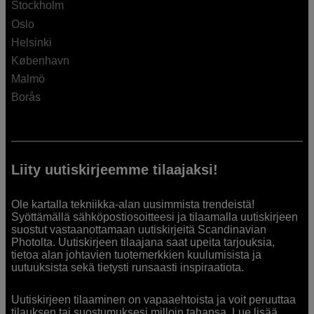
Stockholm
Oslo
Helsinki
København
Malmö
Borås
Liity uutiskirjeemme tilaajaksi!
Ole kartalla tekniikka-alan uusimmista trendeistä!
Syöttämällä sähköpostiosoitteesi ja tilaamalla uutiskirjeen
suostut vastaanottamaan uutiskirjeitä Scandinavian
Photolta. Uutiskirjeen tilaajana saat upeita tarjouksia,
tietoa alan johtavien tuotemerkkien kuulumisista ja
uutuuksista sekä tietysti runsaasti inspiraatiota.
Uutiskirjeen tilaaminen on vapaaehtoista ja voit peruuttaa
tilauksen tai suostumuksesi milloin tahansa. Lue lisää