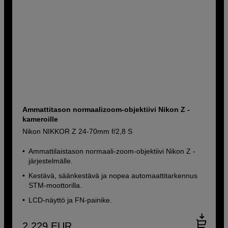
Ammattitason normaalizoom-objektiivi Nikon Z -
kameroille
Nikon NIKKOR Z 24-70mm f/2,8 S
Ammattilaistason normaali-zoom-objektiivi Nikon Z -
järjestelmälle.
Kestävä, säänkestävä ja nopea automaattitarkennus
STM-moottorilla.
LCD-näyttö ja FN-painike.
2 229
EUR