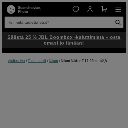
Hei, mitä tuotetta etsit?
Säästä 25 % JBL Boombox -kaiuttimista – osta
omasi jo tänään!
Aloitussivu
Tuotemerkit
Nikon
Nikon Nikkor Z 17-28mm f/2,8