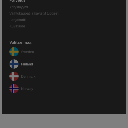
Palvelut
Yritysmyynti
Vaihtokaupat ja käytetyt tuotteet
Lahjakortti
Kuvataide
Valitse maa
Sweden
Finland
Denmark
Norway