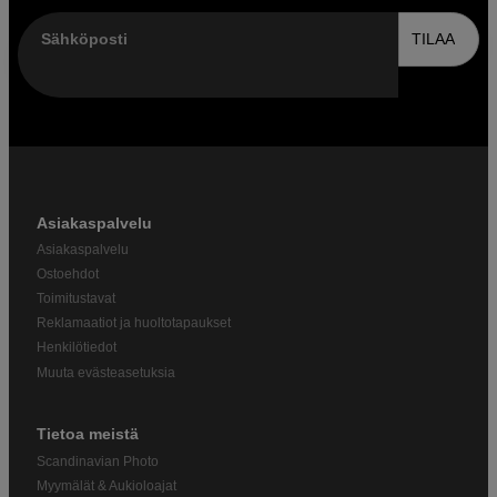
Sähköposti
TILAA
Asiakaspalvelu
Asiakaspalvelu
Ostoehdot
Toimitustavat
Reklamaatiot ja huoltotapaukset
Henkilötiedot
Muuta evästeasetuksia
Tietoa meistä
Scandinavian Photo
Myymälät & Aukioloajat