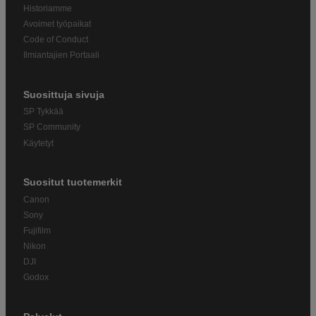
Historiamme
Avoimet työpaikat
Code of Conduct
Ilmiantajien Portaali
Suosittuja sivuja
SP Tykkää
SP Community
Käytetyt
Suositut tuotemerkit
Canon
Sony
Fujifilm
Nikon
DJI
Godox