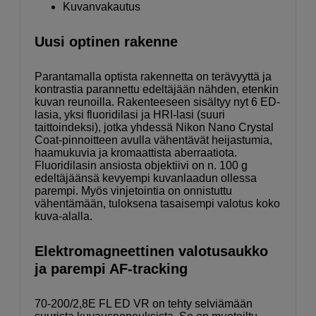
Kuvanvakautus
Uusi optinen rakenne
Parantamalla optista rakennetta on terävyyttä ja
kontrastia parannettu edeltäjään nähden, etenkin
kuvan reunoilla. Rakenteeseen sisältyy nyt 6 ED-
lasia, yksi fluoridilasi ja HRI-lasi (suuri
taittoindeksi), jotka yhdessä Nikon Nano Crystal
Coat-pinnoitteen avulla vähentävät heijastumia,
haamukuvia ja kromaattista aberraatiota.
Fluoridilasin ansiosta objektiivi on n. 100 g
edeltäjäänsä kevyempi kuvanlaadun ollessa
parempi. Myös vinjetointia on onnistuttu
vähentämään, tuloksena tasaisempi valotus koko
kuva-alalla.
Elektromagneettinen valotusaukko
ja parempi AF-tracking
70-200/2,8E FL ED VR on tehty selviämään