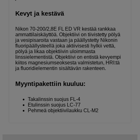
Kevyt ja kestävä
Nikon 70-200/2,8E FL ED VR kestää rankkaa
ammattilaiskäyttöä. Objektiivi on tiivistetty pölyä
ja vesipisaroita vastaan ja päällystetty Nikonin
fluoripäällysteellä joka aktiivisesti hylkii vettä,
pölyä ja likaa objektiivin uloimmasta
linssielementistä. Objektiivi on entistä kevyempi
kiitos magnesiumseoksesta valmistetun, HRI:tä
ja fluoridielementin sisältävän rakenteen.
Myyntipakettiin kuuluu:
Takalinssin suojus FL-4
Etulinssin suojus LC-77
Pehmeä objektiivilaukku CL-M2