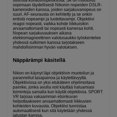
suurista kuvausnopeuksista. Se on muotoiltu
sopimaan täydellisesti Nikonin nopeiden DSLR-
kameroiden kanssa, joiden sarjakuvanopeus on
suuri. AF-seurausta on kehitetty ja se onkin
entistä nopeampi ja luotettavampi. Objektiivi
reagoi nopeasti, vaikka kohde liikkuisikin
arvaamattomasti tai nopeasti kameraa kohti.
Nopean sarjakuvauksen aikana
elektromagneettinen valotusaukko työskentelee
yhdessä sulkimen kanssa tarjotakseen
mahdollisimman hyvän valotuksen.
Näppärämpi käsitellä
Nikon on käynyt läpi objektiivin muotoilun ja
parannellut tasapainoa ja käytettävyyttä.
Objektiivissa on yksi etukäteen ohjelmoitava
painike, jonka avulla voit käyttää haluamiasi
toimintoja samalla kun käytät objektiivia. SPORT
VR tarjoaa vakaamman etsinkuvan
helpottaakseen arvaamattomasti liikkuvien
kohteiden kuvausta. Objektiivi tunnistaa
automaattisesti kun sitä käytetään yhdessä
jalustan kanssa.