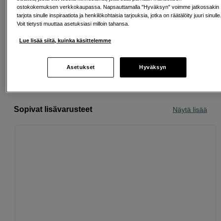
ostokokemuksen verkkokaupassa. Napsauttamalla "Hyväksyn" voimme jatkossakin
tarjota sinulle inspiraatiota ja henkilökohtaisia tarjouksia, jotka on räätälöity juuri sinulle
Ilmainen toimitus yli 200 EUR ostoksille
Voit tietysti muuttaa asetuksiasi milloin tahansa.
Lue lisää siitä, kuinka käsittelemme
Osta nyt ja maksa myöhemmin
Henkilökohtaista palvelua
Asetukset
Hyväksyn
Sopivat lisävarusteet
Näytä lisää