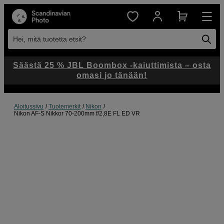
Hei, mitä tuotetta etsit?
Säästä 25 % JBL Boombox -kaiuttimista – osta
omasi jo tänään!
Aloitussivu
Tuotemerkit
Nikon
Nikon AF-S Nikkor 70-200mm f/2,8E FL ED VR