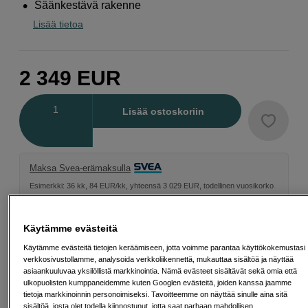
Säänkestävä rakenne
Lisää tietoa
2 349
EUR
Määrä
Lisää ostoskoriin
Maksa Svea-erämaksulla
Esimerkki: 36 kk, 84 EUR/kk, yhteensä 3 029 EUR, todellinen vuosikorko
19,07 %
Avausmaksu 5 EUR, laskutusmaksu 0 EUR/kk lisäksi
Käytämme evästeitä
Lainaaminen maksaa!
Jos et pysty maksamaan velkaa ajoissa, saatat
saada maksuhäiriömerkinnän. Se voi vaikeuttaa asunnon vuokraamista,
Käytämme evästeitä tietojen keräämiseen, jotta voimme parantaa käyttökokemustasi
liittymien tekemistä ja uusien lainojen saamista. Apua saat kuntasi talous- ja
verkkosivustollamme, analysoida verkkoliikennettä, mukauttaa sisältöä ja näyttää
velkaneuvonnasta. Yhteystiedot löydät sivulta
kkv.fi (avautuu uuteen
asiaankuuluvaa yksilöllistä markkinointia. Nämä evästeet sisältävät sekä omia että
välilehteen)
ulkopuolisten kumppaneidemme kuten Googlen evästeitä, joiden kanssa jaamme
tietoja markkinoinnin personoimiseksi. Tavoitteemme on näyttää sinulle aina sitä
sisältöä, josta olet todella kiinnostunut, jotta saat parhaan mahdollisen