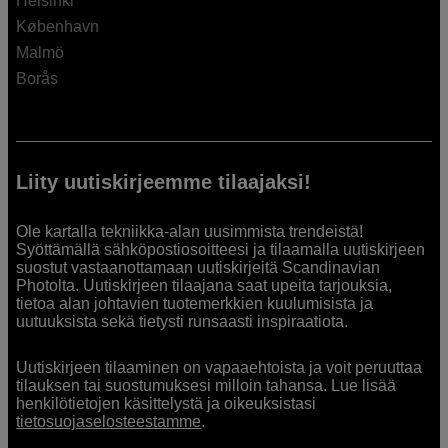
Helsinki
København
Malmö
Borås
Liity uutiskirjeemme tilaajaksi!
Ole kartalla tekniikka-alan uusimmista trendeistä!
Syöttämällä sähköpostiosoitteesi ja tilaamalla uutiskirjeen
suostut vastaanottamaan uutiskirjeitä Scandinavian
Photolta. Uutiskirjeen tilaajana saat upeita tarjouksia,
tietoa alan johtavien tuotemerkkien kuulumisista ja
uutuuksista sekä tietysti runsaasti inspiraatiota.
Uutiskirjeen tilaaminen on vapaaehtoista ja voit peruuttaa
tilauksen tai suostumuksesi milloin tahansa. Lue lisää
henkilötietojen käsittelystä ja oikeuksistasi
tietosuojaselosteestamme
.