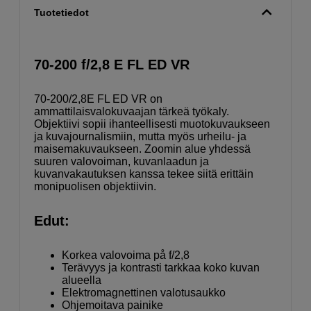
Tuotetiedot
70-200 f/2,8 E FL ED VR
70-200/2,8E FL ED VR on
ammattilaisvalokuvaajan tärkeä työkaly.
Objektiivi sopii ihanteellisesti muotokuvaukseen
ja kuvajournalismiin, mutta myös urheilu- ja
maisemakuvaukseen. Zoomin alue yhdessä
suuren valovoiman, kuvanlaadun ja
kuvanvakautuksen kanssa tekee siitä erittäin
monipuolisen objektiivin.
Edut:
Korkea valovoima på f/2,8
Terävyys ja kontrasti tarkkaa koko kuvan
alueella
Elektromagnettinen valotusaukko
Ohjemoitava painike