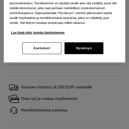
personoimiseksi. Tavoitteemme on näyttää sinulle aina sitä sisältöä, josta olet
todella kiinnostunut, jotta saat parhaan mahdollisen ostokokemuksen
verkkokaupassa. Napsauttamalla "Hyväksyn" voimme jatkossakin tarjota
Maksa Svea-erämaksulla
sinulle inspiraatiota ja henkilökohtaisia tarjouksia, jotka on räätälöity juuri
Esimerkki: 36 kk, 2 EUR/kk, yhteensä 77 EUR, todellinen vuosikorko
sinulle. Voit tietysti muuttaa asetuksiasi milloin tahansa.
19,07 %
Avausmaksu 5 EUR, laskutusmaksu 0 EUR/kk lisäksi
Lue lisää siitä, kuinka käsittelemme
Lainaaminen maksaa!
Jos et pysty maksamaan velkaa ajoissa, saatat
saada maksuhäiriömerkinnän. Se voi vaikeuttaa asunnon vuokraamista,
Asetukset
Hyväksyn
liittymien tekemistä ja uusien lainojen saamista. Apua saat kuntasi talous- ja
velkaneuvonnasta. Yhteystiedot löydät sivulta
kkv.fi (avautuu uuteen
välilehteen)
Ilmainen toimitus yli 200 EUR ostoksille
Osta nyt ja maksa myöhemmin
Henkilökohtaista palvelua