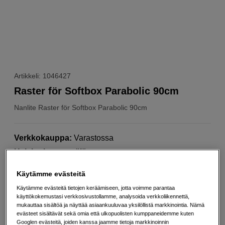
Artikkeli: 1046427
Raster för Softbox Parabolic 90cm
Nanlite
Raster för Softbox Parabolic 90cm
Verkkokauppa
:
Varastossa
Helsingin myymälä
:
Varastotilanne
Käytämme evästeitä
55
EUR
Käytämme evästeitä tietojen keräämiseen, jotta voimme parantaa
käyttökokemustasi verkkosivustollamme, analysoida verkkoliikennettä,
mukauttaa sisältöä ja näyttää asiaankuuluvaa yksilöllistä markkinointia. Nämä
Määrä
Lisää ostoskoriin
evästeet sisältävät sekä omia että ulkopuolisten kumppaneidemme kuten
Googlen evästeitä, joiden kanssa jaamme tietoja markkinoinnin