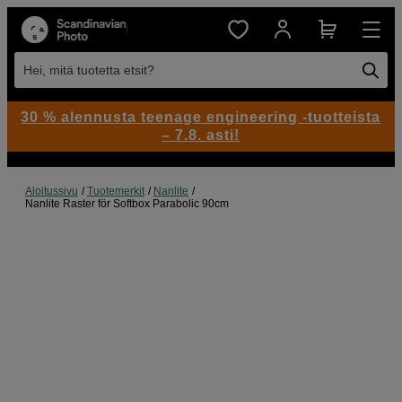
Hei, mitä tuotetta etsit?
30 % alennusta teenage engineering -tuotteista
– 7.8. asti!
Aloitussivu
Tuotemerkit
Nanlite
Nanlite Raster för Softbox Parabolic 90cm