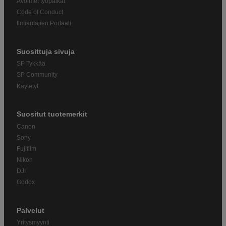
Avoimet työpaikat
Code of Conduct
Ilmiantajien Portaali
Suosittuja sivuja
SP Tykkää
SP Community
Käytetyt
Suositut tuotemerkit
Canon
Sony
Fujifilm
Nikon
DJI
Godox
Palvelut
Yritysmyynti