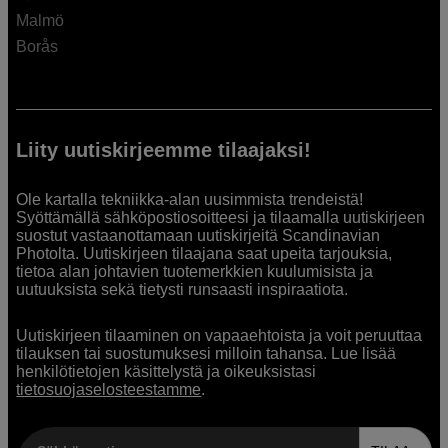
Malmö
Borås
Liity uutiskirjeemme tilaajaksi!
Ole kartalla tekniikka-alan uusimmista trendeistä!
Syöttämällä sähköpostiosoitteesi ja tilaamalla uutiskirjeen
suostut vastaanottamaan uutiskirjeitä Scandinavian
Photolta. Uutiskirjeen tilaajana saat upeita tarjouksia,
tietoa alan johtavien tuotemerkkien kuulumisista ja
uutuuksista sekä tietysti runsaasti inspiraatiota.
Uutiskirjeen tilaaminen on vapaaehtoista ja voit peruuttaa
tilauksen tai suostumuksesi milloin tahansa. Lue lisää
henkilötietojen käsittelystä ja oikeuksistasi
tietosuojaselosteestamme
.