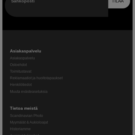
Sähköposti
TILAA
Asiakaspalvelu
Asiakaspalvelu
Ostoehdot
Toimitustavat
Reklamaatiot ja huoltotapaukset
Henkilötiedot
Muuta evästeasetuksia
Tietoa meistä
Scandinavian Photo
Myymälät & Aukioloajat
Historiamme