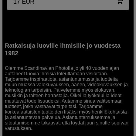
17
EUR
Ratkaisuja luoville ihmisille jo vuodesta
1982
Olemme Scandinavian Photolla jo yli 40 vuoden ajan
auttaneet luovia ihmisiä toteuttamaan visioitaan.
Tarjoamme inspiraatiota, asiantuntemusta ja tuotteita
muun muassa valokuvauksen, äänen, videokuvauksen ja
teknologian tarpeisiin. Palvelemme myös elokuvan,
musiikin ja taiteen harrastajia. Oikeilla työkaluilla ideat
muuttuvat todellisuudeksi. Autamme sinua valitsemaan
tuotteet, jotka vastaavat tarpeitasi. Tarjoamme
korkealaatuisten tuotteiden lisäksi myös henkilökohtaista
ja asiantuntevaa palvelua. Asiantuntemuksemme ja
sitoutumisemme takaavat, että löydät juuri sinulle sopivan
varustuksen.