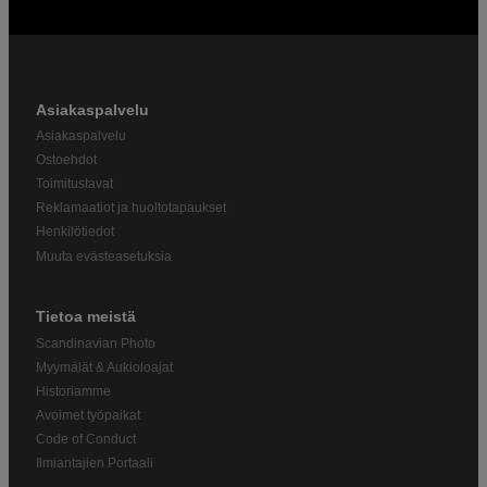
Asiakaspalvelu
Asiakaspalvelu
Ostoehdot
Toimitustavat
Reklamaatiot ja huoltotapaukset
Henkilötiedot
Muuta evästeasetuksia
Tietoa meistä
Scandinavian Photo
Myymälät & Aukioloajat
Historiamme
Avoimet työpaikat
Code of Conduct
Ilmiantajien Portaali