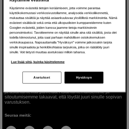
Käytämme evästeitä tietojen keräämiseen, jotta voimme parantaa
käyttökokemustasi verkkosivustollamme, analysoida verkkoliikennettä,
mukauttaa sisältöä ja näyttää asiaankuuluvaa yksilöllistä markkinointia. Nämä
Ratkaisuja luoville ihmisille jo vuodesta
evästeet sisältävät sekä omia että ulkopuolisten kumppaneidemme kuten
Googlen evästeitä, joiden kanssa jaamme tietoja markkinoinnin
1982
personoimiseksi. Tavoitteemme on näyttää sinulle aina sitä sisältöä, josta olet
todella kiinnostunut, jotta saat parhaan mahdollisen ostokokemuksen
verkkokaupassa. Napsauttamalla "Hyväksyn" voimme jatkossakin tarjota
Olemme Scandinavian Photolla jo yli 40 vuoden ajan
sinulle inspiraatiota ja henkilökohtaisia tarjouksia, jotka on räätälöity juuri
auttaneet luovia ihmisiä toteuttamaan visioitaan.
sinulle. Voit tietysti muuttaa asetuksiasi milloin tahansa.
Tarjoamme inspiraatiota, asiantuntemusta ja tuotteita
muun muassa valokuvauksen, äänen, videokuvauksen ja
Lue lisää siitä, kuinka käsittelemme
teknologian tarpeisiin. Palvelemme myös elokuvan,
musiikin ja taiteen harrastajia. Oikeilla työkaluilla ideat
muuttuvat todellisuudeksi. Autamme sinua valitsemaan
Asetukset
Hyväksyn
tuotteet, jotka vastaavat tarpeitasi. Tarjoamme
korkealaatuisten tuotteiden lisäksi myös henkilökohtaista
ja asiantuntevaa palvelua. Asiantuntemuksemme ja
sitoutumisemme takaavat, että löydät juuri sinulle sopivan
varustuksen.
Seuraa meitä: