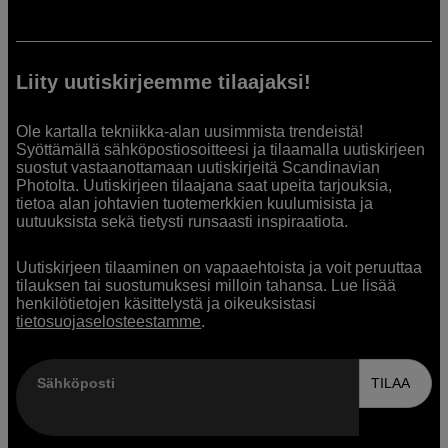
Liity uutiskirjeemme tilaajaksi!
Ole kartalla tekniikka-alan uusimmista trendeistä!
Syöttämällä sähköpostiosoitteesi ja tilaamalla uutiskirjeen
suostut vastaanottamaan uutiskirjeitä Scandinavian
Photolta. Uutiskirjeen tilaajana saat upeita tarjouksia,
tietoa alan johtavien tuotemerkkien kuulumisista ja
uutuuksista sekä tietysti runsaasti inspiraatiota.
Uutiskirjeen tilaaminen on vapaaehtoista ja voit peruuttaa
tilauksen tai suostumuksesi milloin tahansa. Lue lisää
henkilötietojen käsittelystä ja oikeuksistasi
tietosuojaselosteestamme
.
Sähköposti
TILAA