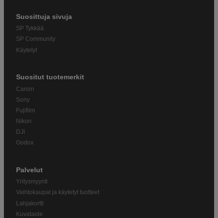
Suosittuja sivuja
SP Tykkää
SP Community
Käytetyt
Suositut tuotemerkit
Canon
Sony
Fujifilm
Nikon
DJI
Godox
Palvelut
Yritysmyynti
Vaihtokaupat ja käytetyt tuotteet
Lahjakortti
Kuvataide