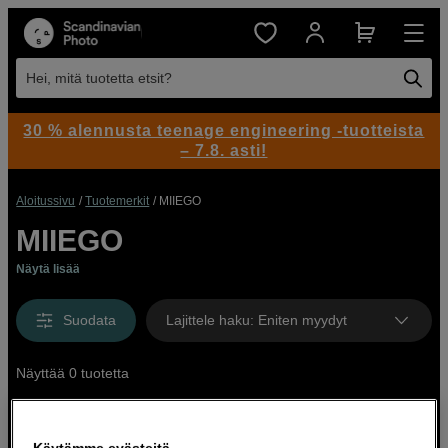
Hei, mitä tuotetta etsit?
30 % alennusta teenage engineering -tuotteista
– 7.8. asti!
Aloitussivu
Tuotemerkit
MIIEGO
MIIEGO
Näytä lisää
Suodata
Lajittele haku
:
Eniten myydyt
Näyttää 0 tuotetta
Käytämme evästeitä