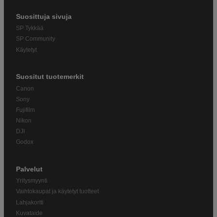
Suosittuja sivuja
SP Tykkää
SP Community
Käytetyt
Suositut tuotemerkit
Canon
Sony
Fujifilm
Nikon
DJI
Godox
Palvelut
Yritysmyynti
Vaihtokaupat ja käytetyt tuotteet
Lahjakortti
Kuvataide