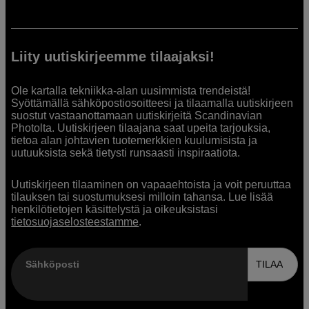
Liity uutiskirjeemme tilaajaksi!
Ole kartalla tekniikka-alan uusimmista trendeistä!
Syöttämällä sähköpostiosoitteesi ja tilaamalla uutiskirjeen
suostut vastaanottamaan uutiskirjeitä Scandinavian
Photolta. Uutiskirjeen tilaajana saat upeita tarjouksia,
tietoa alan johtavien tuotemerkkien kuulumisista ja
uutuuksista sekä tietysti runsaasti inspiraatiota.
Uutiskirjeen tilaaminen on vapaaehtoista ja voit peruuttaa
tilauksen tai suostumuksesi milloin tahansa. Lue lisää
henkilötietojen käsittelystä ja oikeuksistasi
tietosuojaselosteestamme
.
Sähköposti
TILAA