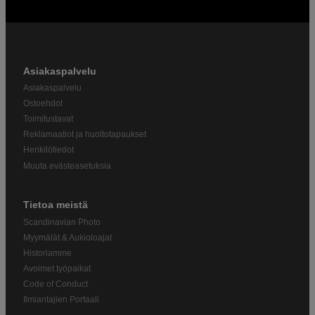
Asiakaspalvelu
Asiakaspalvelu
Ostoehdot
Toimitustavat
Reklamaatiot ja huoltotapaukset
Henkilötiedot
Muuta evästeasetuksia
Tietoa meistä
Scandinavian Photo
Myymälät & Aukioloajat
Historiamme
Avoimet työpaikat
Code of Conduct
Ilmiantajien Portaali