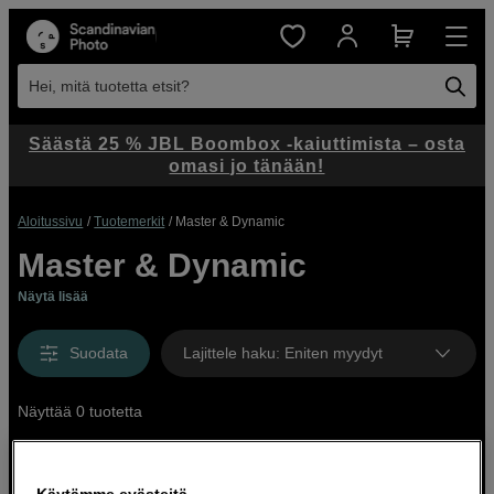
Hei, mitä tuotetta etsit?
Säästä 25 % JBL Boombox -kaiuttimista – osta
omasi jo tänään!
Aloitussivu
Tuotemerkit
Master & Dynamic
Master & Dynamic
Näytä lisää
Suodata
Lajittele haku
:
Eniten myydyt
Näyttää 0 tuotetta
Käytämme evästeitä