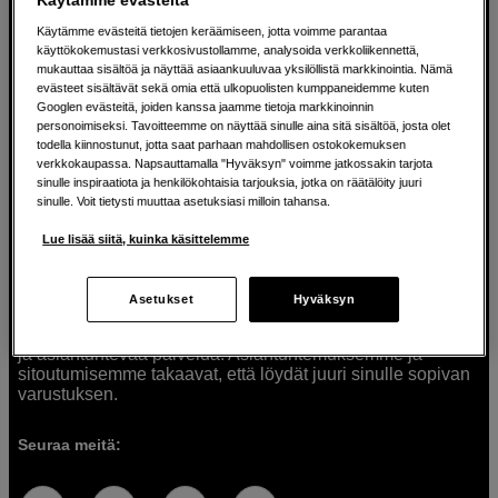
Käytämme evästeitä tietojen keräämiseen, jotta voimme parantaa
käyttökokemustasi verkkosivustollamme, analysoida verkkoliikennettä,
mukauttaa sisältöä ja näyttää asiaankuuluvaa yksilöllistä markkinointia. Nämä
Ratkaisuja luoville ihmisille jo vuodesta
evästeet sisältävät sekä omia että ulkopuolisten kumppaneidemme kuten
Googlen evästeitä, joiden kanssa jaamme tietoja markkinoinnin
1982
personoimiseksi. Tavoitteemme on näyttää sinulle aina sitä sisältöä, josta olet
todella kiinnostunut, jotta saat parhaan mahdollisen ostokokemuksen
verkkokaupassa. Napsauttamalla "Hyväksyn" voimme jatkossakin tarjota
Olemme Scandinavian Photolla jo yli 40 vuoden ajan
sinulle inspiraatiota ja henkilökohtaisia tarjouksia, jotka on räätälöity juuri
auttaneet luovia ihmisiä toteuttamaan visioitaan.
sinulle. Voit tietysti muuttaa asetuksiasi milloin tahansa.
Tarjoamme inspiraatiota, asiantuntemusta ja tuotteita
muun muassa valokuvauksen, äänen, videokuvauksen ja
Lue lisää siitä, kuinka käsittelemme
teknologian tarpeisiin. Palvelemme myös elokuvan,
musiikin ja taiteen harrastajia. Oikeilla työkaluilla ideat
muuttuvat todellisuudeksi. Autamme sinua valitsemaan
Asetukset
Hyväksyn
tuotteet, jotka vastaavat tarpeitasi. Tarjoamme
korkealaatuisten tuotteiden lisäksi myös henkilökohtaista
ja asiantuntevaa palvelua. Asiantuntemuksemme ja
sitoutumisemme takaavat, että löydät juuri sinulle sopivan
varustuksen.
Seuraa meitä: