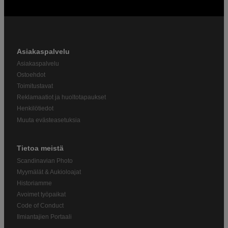
Asiakaspalvelu
Asiakaspalvelu
Ostoehdot
Toimitustavat
Reklamaatiot ja huoltotapaukset
Henkilötiedot
Muuta evästeasetuksia
Tietoa meistä
Scandinavian Photo
Myymälät & Aukioloajat
Historiamme
Avoimet työpaikat
Code of Conduct
Ilmiantajien Portaali