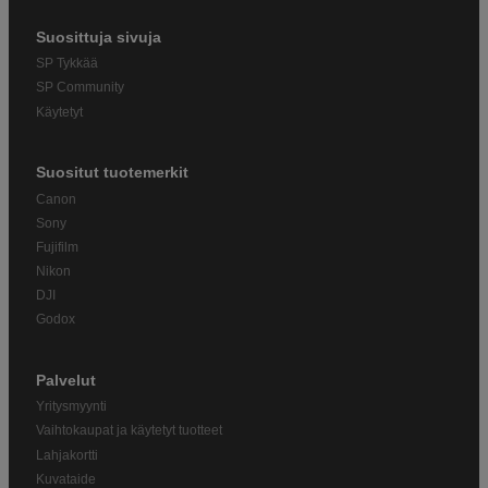
Suosittuja sivuja
SP Tykkää
SP Community
Käytetyt
Suositut tuotemerkit
Canon
Sony
Fujifilm
Nikon
DJI
Godox
Palvelut
Yritysmyynti
Vaihtokaupat ja käytetyt tuotteet
Lahjakortti
Kuvataide