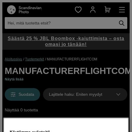
Hei, mitä tuotetta etsit?
Säästä 25 % JBL Boombox -kaiuttimista – osta
omasi jo tänään!
Aloitussivu
Tuotemerkit
MANUFACTURERFLIGHTCOM
MANUFACTURERFLIGHTCO
Näytä lisää
Suodata
Lajittele haku
:
Eniten myydyt
Näyttää 0 tuotetta
Käytämme evästeitä