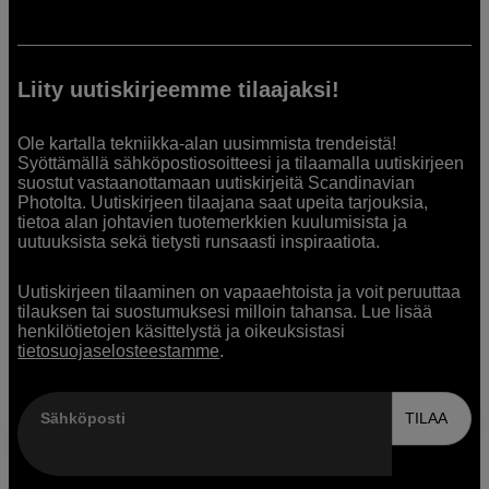
Liity uutiskirjeemme tilaajaksi!
Ole kartalla tekniikka-alan uusimmista trendeistä!
Syöttämällä sähköpostiosoitteesi ja tilaamalla uutiskirjeen
suostut vastaanottamaan uutiskirjeitä Scandinavian
Photolta. Uutiskirjeen tilaajana saat upeita tarjouksia,
tietoa alan johtavien tuotemerkkien kuulumisista ja
uutuuksista sekä tietysti runsaasti inspiraatiota.
Uutiskirjeen tilaaminen on vapaaehtoista ja voit peruuttaa
tilauksen tai suostumuksesi milloin tahansa. Lue lisää
henkilötietojen käsittelystä ja oikeuksistasi
tietosuojaselosteestamme
.
Sähköposti
TILAA