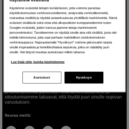
Käytämme evästeitä tietojen keräämiseen, jotta voimme parantaa
käyttökokemustasi verkkosivustollamme, analysoida verkkoliikennettä,
mukauttaa sisältöä ja näyttää asiaankuuluvaa yksilöllistä markkinointia. Nämä
Ratkaisuja luoville ihmisille jo vuodesta
evästeet sisältävät sekä omia että ulkopuolisten kumppaneidemme kuten
Googlen evästeitä, joiden kanssa jaamme tietoja markkinoinnin
1982
personoimiseksi. Tavoitteemme on näyttää sinulle aina sitä sisältöä, josta olet
todella kiinnostunut, jotta saat parhaan mahdollisen ostokokemuksen
verkkokaupassa. Napsauttamalla "Hyväksyn" voimme jatkossakin tarjota
Olemme Scandinavian Photolla jo yli 40 vuoden ajan
sinulle inspiraatiota ja henkilökohtaisia tarjouksia, jotka on räätälöity juuri
auttaneet luovia ihmisiä toteuttamaan visioitaan.
sinulle. Voit tietysti muuttaa asetuksiasi milloin tahansa.
Tarjoamme inspiraatiota, asiantuntemusta ja tuotteita
muun muassa valokuvauksen, äänen, videokuvauksen ja
Lue lisää siitä, kuinka käsittelemme
teknologian tarpeisiin. Palvelemme myös elokuvan,
musiikin ja taiteen harrastajia. Oikeilla työkaluilla ideat
muuttuvat todellisuudeksi. Autamme sinua valitsemaan
Asetukset
Hyväksyn
tuotteet, jotka vastaavat tarpeitasi. Tarjoamme
korkealaatuisten tuotteiden lisäksi myös henkilökohtaista
ja asiantuntevaa palvelua. Asiantuntemuksemme ja
sitoutumisemme takaavat, että löydät juuri sinulle sopivan
varustuksen.
Seuraa meitä: