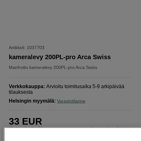
Artikkeli: 1037703
kameralevy 200PL-pro Arca Swiss
Manfrotto
kameralevy 200PL-pro Arca Swiss
Verkkokauppa
:
Arvioitu toimitusaika 5-9 arkipäivää
tilauksesta
Helsingin myymälä
:
Varastotilanne
33
EUR
Maksa heti tai jaa useampaan osamaksuun
Lue lisää
Määrä