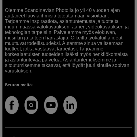
Olemme Scandinavian Photolla jo yli 40 vuoden ajan
auttaneet luovia ihmisiä toteuttamaan visioitaan.
Tarjoamme inspiraatiota, asiantuntemusta ja tuotteita
muun muassa valokuvauksen, äänen, videokuvauksen ja
teknologian tarpeisiin. Palvelemme myös elokuvan,
musiikin ja taiteen harrastajia. Oikeilla työkaluilla ideat
muuttuvat todellisuudeksi. Autamme sinua valitsemaan
tuotteet, jotka vastaavat tarpeitasi. Tarjoamme
korkealaatuisten tuotteiden lisäksi myös henkilökohtaista
ja asiantuntevaa palvelua. Asiantuntemuksemme ja
sitoutumisemme takaavat, että löydät juuri sinulle sopivan
varustuksen.
Seuraa meitä: