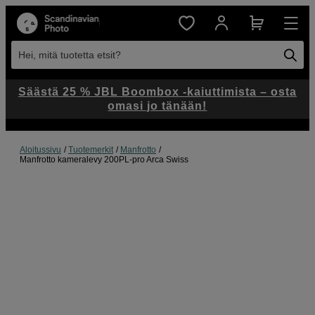
Hei, mitä tuotetta etsit?
Säästä 25 % JBL Boombox -kaiuttimista – osta
omasi jo tänään!
Aloitussivu
Tuotemerkit
Manfrotto
Manfrotto kameralevy 200PL-pro Arca Swiss