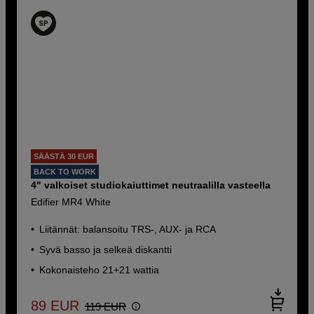
SÄÄSTÄ 30 EUR
BACK TO WORK
4" valkoiset studiokaiuttimet neutraalilla vasteella
Edifier MR4 White
Liitännät: balansoitu TRS-, AUX- ja RCA
Syvä basso ja selkeä diskantti
Kokonaisteho 21+21 wattia
89
EUR
119
EUR