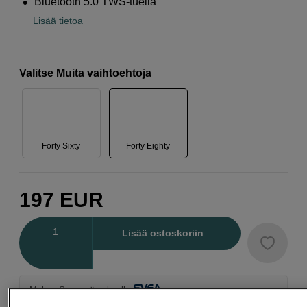
Bluetooth 5.0 TWS-tuella
Lisää tietoa
Valitse Muita vaihtoehtoja
Forty Sixty
Forty Eighty
197
EUR
Määrä
Lisää ostoskoriin
Maksa Svea-erämaksulla