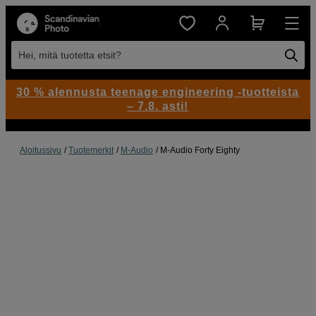
Hei, mitä tuotetta etsit?
30 % alennusta teenage engineering -tuotteista
– 7.8. asti!
Aloitussivu
Tuotemerkit
M-Audio
M-Audio Forty Eighty