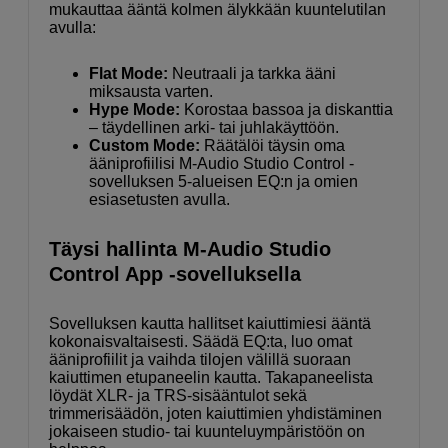
mukauttaa ääntä kolmen älykkään kuuntelutilan
avulla:
Flat Mode:
Neutraali ja tarkka ääni
miksausta varten.
Hype Mode:
Korostaa bassoa ja diskanttia
– täydellinen arki- tai juhlakäyttöön.
Custom Mode:
Räätälöi täysin oma
ääniprofiilisi M-Audio Studio Control -
sovelluksen 5-alueisen EQ:n ja omien
esiasetusten avulla.
Täysi hallinta M-Audio Studio
Control App -sovelluksella
Sovelluksen kautta hallitset kaiuttimiesi ääntä
kokonaisvaltaisesti. Säädä EQ:ta, luo omat
ääniprofiilit ja vaihda tilojen välillä suoraan
kaiuttimen etupaneelin kautta. Takapaneelista
löydät XLR- ja TRS-sisääntulot sekä
trimmerisäädön, joten kaiuttimien yhdistäminen
jokaiseen studio- tai kuunteluympäristöön on