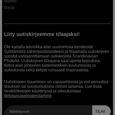
Malmö
Borås
Liity uutiskirjeemme tilaajaksi!
Ole kartalla tekniikka-alan uusimmista trendeistä!
Syöttämällä sähköpostiosoitteesi ja tilaamalla uutiskirjeen
suostut vastaanottamaan uutiskirjeitä Scandinavian
Photolta. Uutiskirjeen tilaajana saat upeita tarjouksia,
tietoa alan johtavien tuotemerkkien kuulumisista ja
uutuuksista sekä tietysti runsaasti inspiraatiota.
Uutiskirjeen tilaaminen on vapaaehtoista ja voit peruuttaa
tilauksen tai suostumuksesi milloin tahansa. Lue lisää
henkilötietojen käsittelystä ja oikeuksistasi
tietosuojaselosteestamme
.
Sähköposti
TILAA