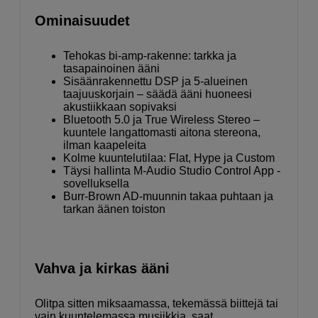
Ominaisuudet
Tehokas bi-amp-rakenne: tarkka ja
tasapainoinen ääni
Sisäänrakennettu DSP ja 5-alueinen
taajuuskorjain – säädä ääni huoneesi
akustiikkaan sopivaksi
Bluetooth 5.0 ja True Wireless Stereo –
kuuntele langattomasti aitona stereona,
ilman kaapeleita
Kolme kuuntelutilaa: Flat, Hype ja Custom
Täysi hallinta M-Audio Studio Control App -
sovelluksella
Burr-Brown AD-muunnin takaa puhtaan ja
tarkan äänen toiston
Vahva ja kirkas ääni
Olitpa sitten miksaamassa, tekemässä biittejä tai
vain kuuntelemassa musiikkia, saat