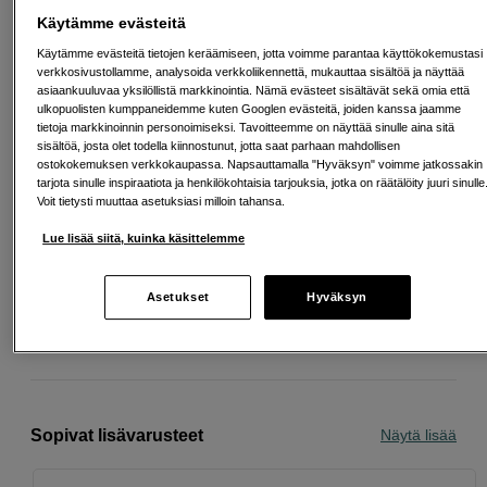
Esimerkki: 36 kk, 7 EUR/kk, yhteensä 257 EUR, todellinen vuosikorko
19,07 %
Käytämme evästeitä
Avausmaksu 5 EUR, laskutusmaksu 0 EUR/kk lisäksi
Käytämme evästeitä tietojen keräämiseen, jotta voimme parantaa käyttökokemustasi
verkkosivustollamme, analysoida verkkoliikennettä, mukauttaa sisältöä ja näyttää
Lainaaminen maksaa!
Jos et pysty maksamaan velkaa ajoissa, saatat
asiaankuuluvaa yksilöllistä markkinointia. Nämä evästeet sisältävät sekä omia että
saada maksuhäiriömerkinnän. Se voi vaikeuttaa asunnon vuokraamista,
liittymien tekemistä ja uusien lainojen saamista. Apua saat kuntasi talous- ja
ulkopuolisten kumppaneidemme kuten Googlen evästeitä, joiden kanssa jaamme
velkaneuvonnasta. Yhteystiedot löydät sivulta
kkv.fi (avautuu uuteen
tietoja markkinoinnin personoimiseksi. Tavoitteemme on näyttää sinulle aina sitä
välilehteen)
sisältöä, josta olet todella kiinnostunut, jotta saat parhaan mahdollisen
ostokokemuksen verkkokaupassa. Napsauttamalla "Hyväksyn" voimme jatkossakin
tarjota sinulle inspiraatiota ja henkilökohtaisia tarjouksia, jotka on räätälöity juuri sinulle
Voit tietysti muuttaa asetuksiasi milloin tahansa.
Lue lisää siitä, kuinka käsittelemme
Ilmainen toimitus yli 200 EUR ostoksille
Osta nyt ja maksa myöhemmin
Asetukset
Hyväksyn
Henkilökohtaista palvelua
Sopivat lisävarusteet
Näytä lisää