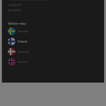
Lahjakortti
Kuvataide
Valitse maa
Sweden
Finland
Denmark
Norway