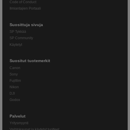
Code of Conduct
Ilmiantajien Portaali
Suosittuja sivuja
SP Tykkää
SP Community
Käytetyt
Suositut tuotemerkit
Canon
Sony
Fujifilm
Nikon
DJI
Godox
Palvelut
Yritysmyynti
Vaihtokaupat ja käytetyt tuotteet