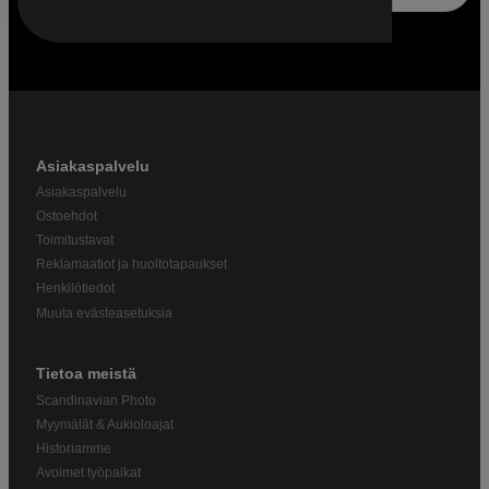
Asiakaspalvelu
Asiakaspalvelu
Ostoehdot
Toimitustavat
Reklamaatiot ja huoltotapaukset
Henkilötiedot
Muuta evästeasetuksia
Tietoa meistä
Scandinavian Photo
Myymälät & Aukioloajat
Historiamme
Avoimet työpaikat