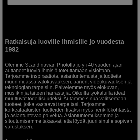
Ratkaisuja luoville ihmisille jo vuodesta
1982
Olemme Scandinavian Photolla jo yli 40 vuoden ajan
auttaneet luovia ihmisiä toteuttamaan visioitaan.
Tarjoamme inspiraatiota, asiantuntemusta ja tuotteita
muun muassa valokuvauksen, äänen, videokuvauksen ja
teknologian tarpeisiin. Palvelemme myös elokuvan,
musiikin ja taiteen harrastajia. Oikeilla työkaluilla ideat
muuttuvat todellisuudeksi. Autamme sinua valitsemaan
tuotteet, jotka vastaavat tarpeitasi. Tarjoamme
korkealaatuisten tuotteiden lisäksi myös henkilökohtaista
ja asiantuntevaa palvelua. Asiantuntemuksemme ja
sitoutumisemme takaavat, että löydät juuri sinulle sopivan
varustuksen.