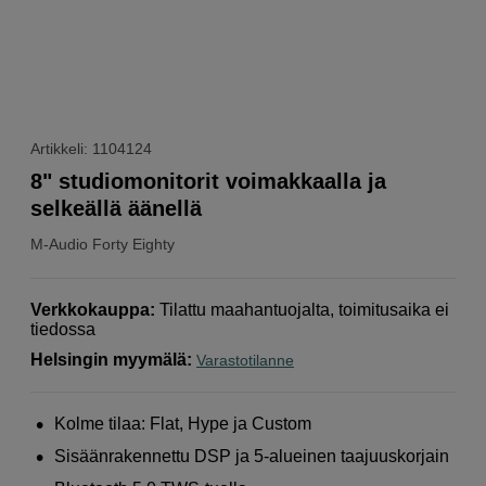
Artikkeli: 1104124
8" studiomonitorit voimakkaalla ja
selkeällä äänellä
M-Audio
Forty Eighty
Verkkokauppa
:
Tilattu maahantuojalta, toimitusaika ei
tiedossa
Helsingin myymälä
:
Varastotilanne
Kolme tilaa: Flat, Hype ja Custom
Sisäänrakennettu DSP ja 5-alueinen taajuuskorjain