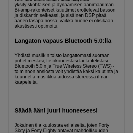
yksityiskohtaisen ja dynaamisen äänimaailman.
Bi-amp-rakenteiset kaiuttimet erottelevat basson
ja diskantin selkeästi, ja sisäinen DSP pitää
äänen tasapainossa, vaikka huone ei olisikaan
akustisesti optimoitu.
Langaton vapaus Bluetooth 5.0:lla
Yhdistä musiikin toisto langattomasti suoraan
puhelimestasi, tietokoneestasi tai tabletistasi.
Bluetooth 5.0:n ja True Wireless Stereo (TWS) -
toiminnon ansiosta voit yhdistää kaksi kaiutinta ja
kuunnella musiikkia aidossa stereossa ilman
kaapeleita.
Säädä ääni juuri huoneeseesi
Jokainen tila kuulostaa erilaiselta, joten Forty
Sixty ja Forty Eighty antavat mahdollisuuden