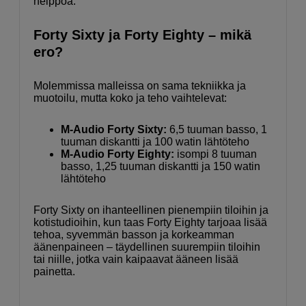
helppoa.
Forty Sixty ja Forty Eighty – mikä
ero?
Molemmissa malleissa on sama tekniikka ja
muotoilu, mutta koko ja teho vaihtelevat:
M-Audio Forty Sixty:
6,5 tuuman basso, 1
tuuman diskantti ja 100 watin lähtöteho
M-Audio Forty Eighty:
isompi 8 tuuman
basso, 1,25 tuuman diskantti ja 150 watin
lähtöteho
Forty Sixty on ihanteellinen pienempiin tiloihin ja
kotistudioihin, kun taas Forty Eighty tarjoaa lisää
tehoa, syvemmän basson ja korkeamman
äänenpaineen – täydellinen suurempiin tiloihin
tai niille, jotka vain kaipaavat ääneen lisää
painetta.