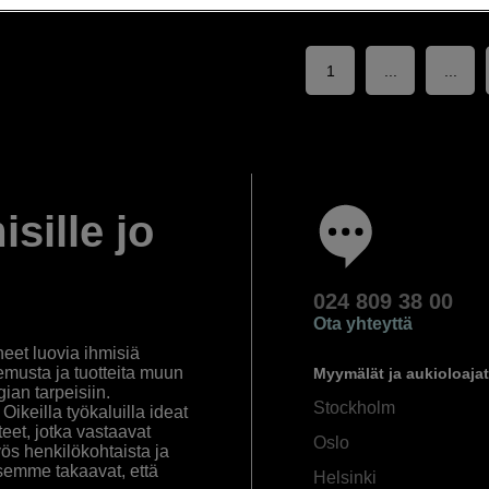
1
...
...
isille jo
024 809 38 00
Ota yhteyttä
eet luovia ihmisiä
emusta ja tuotteita muun
Myymälät ja aukioloajat
an tarpeisiin.
Stockholm
ikeilla työkaluilla ideat
eet, jotka vastaavat
Oslo
yös henkilökohtaista ja
semme takaavat, että
Helsinki