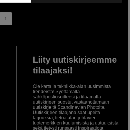
1
Liity uutiskirjeemme
tilaajaksi!
Ole kartalla tekniikka-alan uusimmista
trendeistä! Syöttämällä
sähköpostiosoitteesi ja tilaamalla
uutiskirjeen suostut vastaanottamaan
uutiskirjeitä Scandinavian Photolta.
Uutiskirjeen tilaajana saat upeita
tarjouksia, tietoa alan johtavien
tuotemerkkien kuulumisista ja uutuuksista
sekä tietysti runsaasti inspiraatiota.