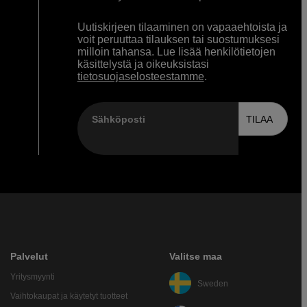
Uutiskirjeen tilaaminen on vapaaehtoista ja
voit peruuttaa tilauksen tai suostumuksesi
milloin tahansa. Lue lisää henkilötietojen
käsittelystä ja oikeuksistasi
tietosuojaselosteestamme
.
Sähköposti
TILAA
Palvelut
Valitse maa
Yritysmyynti
Sweden
Vaihtokaupat ja käytetyt tuotteet