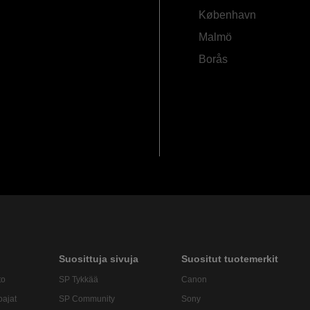
København
Malmö
Borås
Suosittuja sivuja
Suositut tuotemerkit
to
SP Tykkää
Canon
oajat
SP Community
Sony