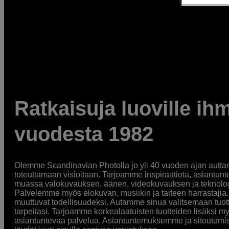
Ratkaisuja luoville ihm
vuodesta 1982
Olemme Scandinavian Photolla jo yli 40 vuoden ajan auttan
toteuttamaan visioitaan. Tarjoamme inspiraatiota, asiantunt
muassa valokuvauksen, äänen, videokuvauksen ja teknologi
Palvelemme myös elokuvan, musiikin ja taiteen harrastajia. O
muuttuvat todellisuudeksi. Autamme sinua valitsemaan tuott
tarpeitasi. Tarjoamme korkealaatuisten tuotteiden lisäksi m
asiantuntevaa palvelua. Asiantuntemuksemme ja sitoutumi