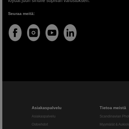
löydät juuri sinulle sopivan varustuksen.
Seuraa meitä:
Asiakaspalvelu
Tietoa meistä
Asiakaspalvelu
Scandinavian Pho
Ostoehdot
Myymälät & Aukiol