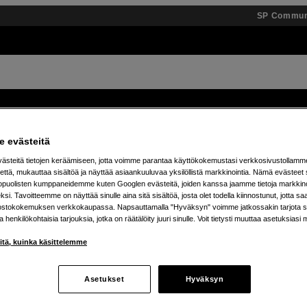
SP Commun
Tuotemerkit
Tietopankki
Inspiroidu
Tapahtumat
 evästeitä
steitä tietojen keräämiseen, jotta voimme parantaa käyttökokemustasi verkkosivustollamm
 % alennusta teenage engineering -tuotteista – 7.8. as
että, mukauttaa sisältöä ja näyttää asiaankuuluvaa yksilöllistä markkinointia. Nämä evästeet 
kopuolisten kumppaneidemme kuten Googlen evästeitä, joiden kanssa jaamme tietoja markkin
si. Tavoitteemme on näyttää sinulle aina sitä sisältöä, josta olet todella kiinnostunut, jotta s
ostokokemuksen verkkokaupassa. Napsauttamalla "Hyväksyn" voimme jatkossakin tarjota si
ja henkilökohtaisia tarjouksia, jotka on räätälöity juuri sinulle. Voit tietysti muuttaa asetuksiasi 
iitä, kuinka käsittelemme
Asetukset
Hyväksyn
tetta