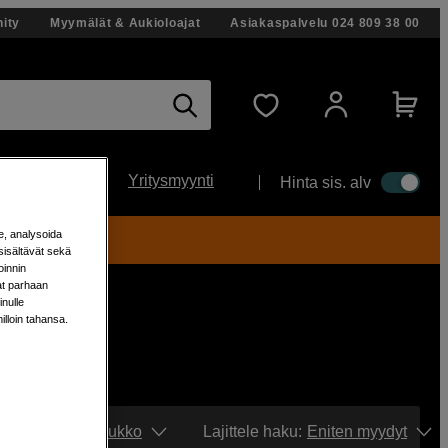
ity
Myymälät & Aukioloajat
Asiakaspalvelu
024 809 38 00
Yritysmyynti
Hinta sis. alv
e, analysoida
ti!
sisältävät sekä
oinnin
aat parhaan
nulle
milloin tahansa.
Näytä:
Ruudukko
Lajittele haku
:
Eniten myydyt