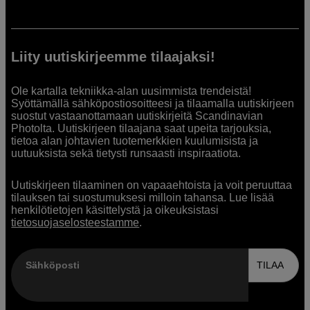
Liity uutiskirjeemme tilaajaksi!
Ole kartalla tekniikka-alan uusimmista trendeistä!
Syöttämällä sähköpostiosoitteesi ja tilaamalla uutiskirjeen
suostut vastaanottamaan uutiskirjeitä Scandinavian
Photolta. Uutiskirjeen tilaajana saat upeita tarjouksia,
tietoa alan johtavien tuotemerkkien kuulumisista ja
uutuuksista sekä tietysti runsaasti inspiraatiota.
Uutiskirjeen tilaaminen on vapaaehtoista ja voit peruuttaa
tilauksen tai suostumuksesi milloin tahansa. Lue lisää
henkilötietojen käsittelystä ja oikeuksistasi
tietosuojaselosteestamme
.
Sähköposti
TILAA