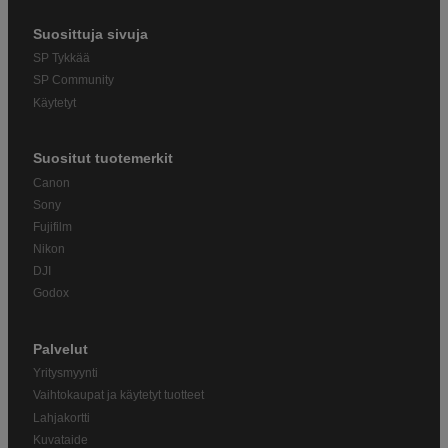
Suosittuja sivuja
SP Tykkää
SP Community
Käytetyt
Suositut tuotemerkit
Canon
Sony
Fujifilm
Nikon
DJI
Godox
Palvelut
Yritysmyynti
Vaihtokaupat ja käytetyt tuotteet
Lahjakortti
Kuvataide