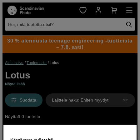
Hei, mitä tuotetta etsit?
30 % alennusta teenage engineering -tuotteista
– 7.8. asti!
Aloitussivu
Tuotemerkit
Lotus
Lotus
Näytä lisää
Suodata
Lajittele haku
:
Eniten myydyt
Näyttää 0 tuotetta
Käytämme evästeitä