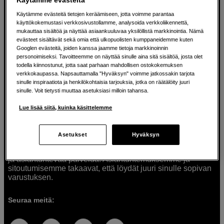
Käytämme evästeitä tietojen keräämiseen, jotta voimme parantaa
käyttökokemustasi verkkosivustollamme, analysoida verkkoliikennettä,
mukauttaa sisältöä ja näyttää asiaankuuluvaa yksilöllistä markkinointia. Nämä
Ratkaisuja luoville ihmisille jo vuodesta
evästeet sisältävät sekä omia että ulkopuolisten kumppaneidemme kuten
Googlen evästeitä, joiden kanssa jaamme tietoja markkinoinnin
1982
personoimiseksi. Tavoitteemme on näyttää sinulle aina sitä sisältöä, josta olet
todella kiinnostunut, jotta saat parhaan mahdollisen ostokokemuksen
verkkokaupassa. Napsauttamalla "Hyväksyn" voimme jatkossakin tarjota
Olemme Scandinavian Photolla jo yli 40 vuoden ajan
sinulle inspiraatiota ja henkilökohtaisia tarjouksia, jotka on räätälöity juuri
auttaneet luovia ihmisiä toteuttamaan visioitaan.
sinulle. Voit tietysti muuttaa asetuksiasi milloin tahansa.
Tarjoamme inspiraatiota, asiantuntemusta ja tuotteita
muun muassa valokuvauksen, äänen, videokuvauksen ja
Lue lisää siitä, kuinka käsittelemme
teknologian tarpeisiin. Palvelemme myös elokuvan,
musiikin ja taiteen harrastajia. Oikeilla työkaluilla ideat
muuttuvat todellisuudeksi. Autamme sinua valitsemaan
Asetukset
Hyväksyn
tuotteet, jotka vastaavat tarpeitasi. Tarjoamme
korkealaatuisten tuotteiden lisäksi myös henkilökohtaista
ja asiantuntevaa palvelua. Asiantuntemuksemme ja
sitoutumisemme takaavat, että löydät juuri sinulle sopivan
varustuksen.
Seuraa meitä: