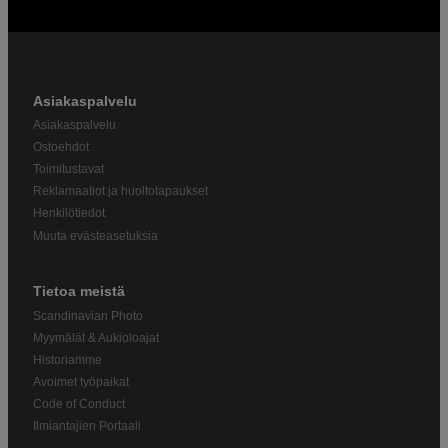
Asiakaspalvelu
Asiakaspalvelu
Ostoehdot
Toimitustavat
Reklamaatiot ja huoltotapaukset
Henkilötiedot
Muuta evästeasetuksia
Tietoa meistä
Scandinavian Photo
Myymälät & Aukioloajat
Historiamme
Avoimet työpaikat
Code of Conduct
Ilmiantajien Portaali